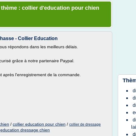
 thème : collier d'education pour chien
asse - Collier Education
vous répondons dans les meilleurs délais.
curisé grâce à notre partenaire Paypal.
nt après l'enregistrement de la commande.
Thèm
d
d
d
e
d
chien
/
collier education pour chien
/
collier de dressage
la
/
education dressage chien
d