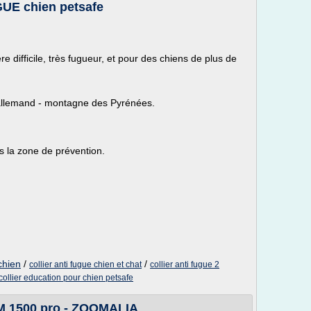
GUE chien petsafe
difficile, très fugueur, et pour des chiens de plus de
 allemand - montagne des Pyrénées.
s la zone de prévention.
chien
/
/
collier anti fugue chien et chat
collier anti fugue 2
collier education pour chien petsafe
M 1500 pro - ZOOMALIA