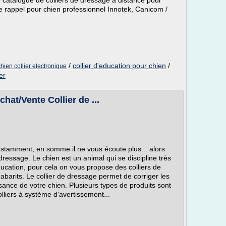
catalogue de colliers de dressage à distance pour
 de rappel pour chien professionnel Innotek, Canicom /
/
collier d'education pour chien
/
chien collier electronique
er
hat/Vente Collier de ...
constamment, en somme il ne vous écoute plus... alors
dressage. Le chien est un animal qui se discipline très
ducation, pour cela on vous propose des colliers de
abarits. Le collier de dressage permet de corriger les
nce de votre chien. Plusieurs types de produits sont
olliers à système d'avertissement...