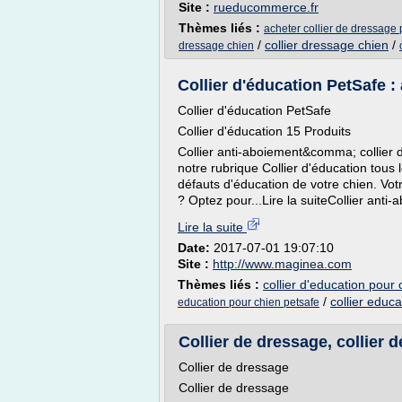
Site :
rueducommerce.fr
Thèmes liés :
acheter collier de dressage 
/
collier dressage chien
/
dressage chien
Collier d'éducation PetSafe : a
Collier d'éducation PetSafe
Collier d'éducation 15 Produits
Collier anti-aboiement&comma; collier 
notre rubrique Collier d'éducation tous 
défauts d'éducation de votre chien. Vot
? Optez pour...Lire la suiteCollier ant
Lire la suite
Date:
2017-07-01 19:07:10
Site :
http://www.maginea.com
Thèmes liés :
collier d'education pour 
/
collier educ
education pour chien petsafe
Collier de dressage, collier d
Collier de dressage
Collier de dressage