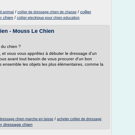
/
/
collier
it animal
collier de dressage chien de chasse
ur chien
/
collier electrique pour chien education
hien - Mouss Le Chien
 du chien ?
é, et vous vous apprêtez à débuter le dressage d'un
vous avant tout besoin de vous procurer d'un bon
s ensemble les objets les plus élémentaires, comme la
/
dressage chien marche en laisse
acheter collier de dressage
ier dressage chien