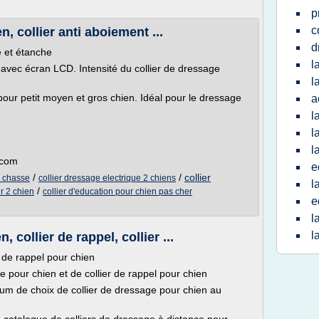
p
c
, collier anti aboiement ...
d
 et étanche
l
s avec écran LCD. Intensité du collier de dressage
l
 pour petit moyen et gros chien. Idéal pour le dressage
a
l
l
l
.com
e
/
/
collier
e chasse
collier dressage electrique 2 chiens
l
/
r 2 chien
collier d'education pour chien pas cher
e
l
l
 collier de rappel, collier ...
r de rappel pour chien
 pour chien et de collier de rappel pour chien
mum de choix de collier de dressage pour chien au