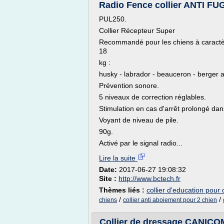
Radio Fence collier ANTI FU
PUL250.
Collier Récepteur Super
Recommandé pour les chiens à caractère 
18
kg :
husky - labrador - beauceron - berger
Prévention sonore.
5 niveaux de correction réglables.
Stimulation en cas d'arrêt prolongé dan
Voyant de niveau de pile.
90g.
Activé par le signal radio...
Lire la suite
Date:
2017-06-27 19:08:32
Site :
http://www.bctech.fr
Thèmes liés :
collier d'education pour 
/
/
chiens
collier anti aboiement pour 2 chien
Collier de dressage CANICO