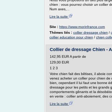
Nous vous proposons un des plus large 
chien : vous pourrez choisir un collier
Num axes,...
Lire la suite
Site :
https://www.morinfrance.com
Thèmes liés :
collier dressage chien
/
collier education pour chien
/
chien colli
Collier de dressage Chien - Ac
142,95 EUR A partir de
129,00 EUR
1 2 3
Votre chien fait des bêtises, il aboie 
venez acheter un collier pour chien de 
bien, cependant il lui faut une bonne é
dressage pour les petits et les grands g
comportements gênants et la désobéissa
en vente : collier anti-aboiement, des c
Lire la suite