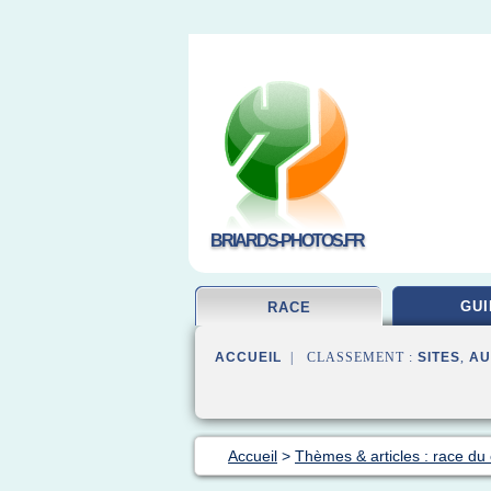
BRIARDS-PHOTOS.FR
GUI
RACE
ACCUEIL
| CLASSEMENT :
SITES
,
AU
Accueil
>
Thèmes & articles : race du