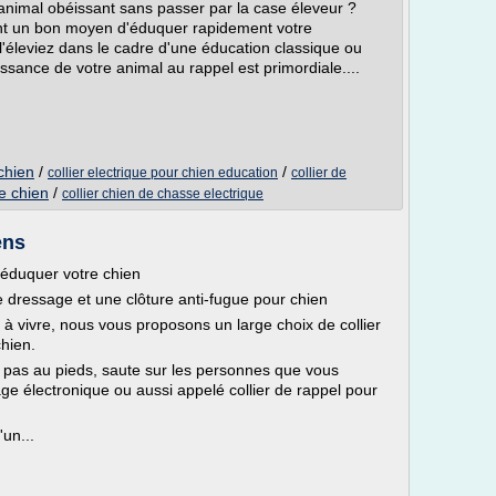
 animal obéissant sans passer par la case éleveur ?
ont un bon moyen d'éduquer rapidement votre
éleviez dans le cadre d'une éducation classique ou
issance de votre animal au rappel est primordiale....
 chien
/
/
collier electrique pour chien education
collier de
ge chien
/
collier chien de chasse electrique
ens
 éduquer votre chien
e dressage et une clôture anti-fugue pour chien
 à vivre, nous vous proposons un large choix de collier
hien.
nt pas au pieds, saute sur les personnes que vous
sage électronique ou aussi appelé collier de rappel pour
'un...