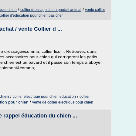
/
/
pour chien
collier dressage chien produit animal
vente collier
collier d'education pour chien pas cher
chat / vente Collier d ...
de dressage&comma; collier licol... Retrouvez dans
les accessoires pour chien qui corrigeront les petits
re chien est un bavard et il passe son temps à aboyer
i-aboiement&comma;...
chien
/
/
collier electrique pour chien education
collier
ation pour chien
/
vente de collier electrique pour chien
e rappel éducation du chien ...