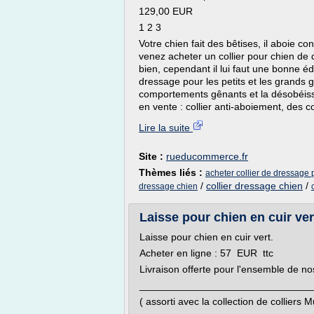
129,00 EUR
1 2 3
Votre chien fait des bêtises, il aboie 
venez acheter un collier pour chien de 
bien, cependant il lui faut une bonne é
dressage pour les petits et les grands g
comportements gênants et la désobéissa
en vente : collier anti-aboiement, des c
Lire la suite
Site :
rueducommerce.fr
Thèmes liés :
acheter collier de dressage 
/
collier dressage chien
/
dressage chien
Laisse pour chien en cuir ver
Laisse pour chien en cuir vert.
Acheter en ligne : 57 EUR ttc
Livraison offerte pour l'ensemble de nos
_______________________________
( assorti avec la collection de colliers