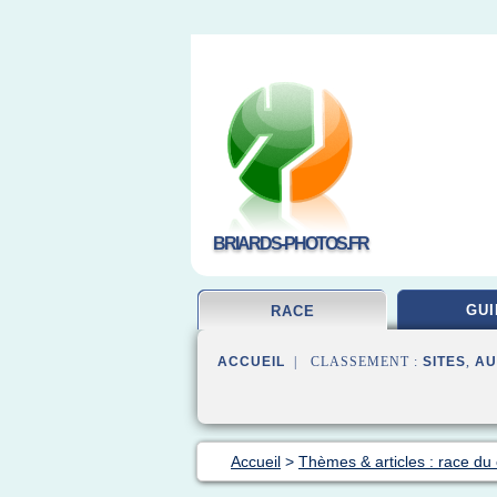
BRIARDS-PHOTOS.FR
GUI
RACE
ACCUEIL
| CLASSEMENT :
SITES
,
AU
Accueil
>
Thèmes & articles : race du