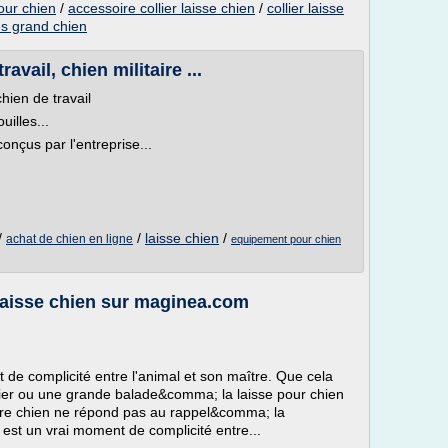
pour chien
/
accessoire collier laisse chien
/
collier laisse
res grand chien
avail, chien militaire ...
chien de travail
uilles...
conçus par l'entreprise...
/
/
laisse chien
/
achat de chien en ligne
equipement pour chien
 Laisse chien sur maginea.com
de complicité entre l'animal et son maître. Que cela
rtier ou une grande balade&comma; la laisse pour chien
 votre chien ne répond pas au rappel&comma; la
 est un vrai moment de complicité entre...