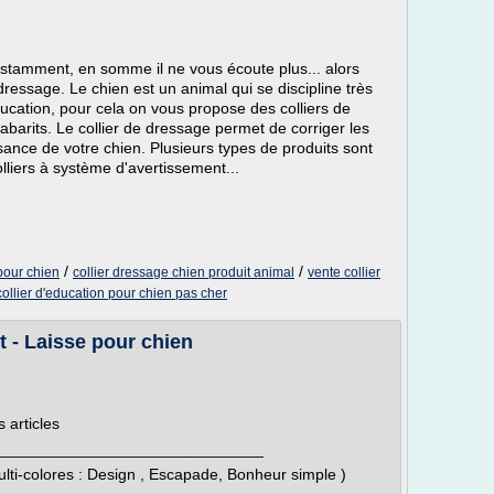
constamment, en somme il ne vous écoute plus... alors
dressage. Le chien est un animal qui se discipline très
ducation, pour cela on vous propose des colliers de
abarits. Le collier de dressage permet de corriger les
nce de votre chien. Plusieurs types de produits sont
olliers à système d'avertissement...
/
/
pour chien
collier dressage chien produit animal
vente collier
collier d'education pour chien pas cher
t - Laisse pour chien
 articles
______________________________
 Multi-colores : Design , Escapade, Bonheur simple )