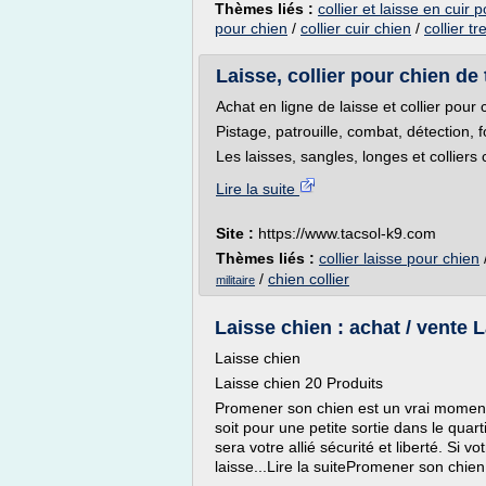
Thèmes liés :
collier et laisse en cuir 
pour chien
/
collier cuir chien
/
collier t
Laisse, collier pour chien de tr
Achat en ligne de laisse et collier pour 
Pistage, patrouille, combat, détection, fo
Les laisses, sangles, longes et colliers 
Lire la suite
Site :
https://www.tacsol-k9.com
Thèmes liés :
collier laisse pour chien
/
chien collier
militaire
Laisse chien : achat / vente
Laisse chien
Laisse chien 20 Produits
Promener son chien est un vrai moment 
soit pour une petite sortie dans le qua
sera votre allié sécurité et liberté. Si
laisse...Lire la suitePromener son chien