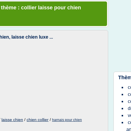
 thème : collier laisse pour chien
ien, laisse chien luxe ...
Thèm
c
c
c
d
v
/
laisse chien
/
chien collier
/
harnais pour chien
c
an