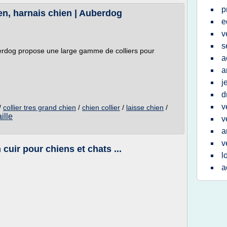
p
ien, harnais chien | Auberdog
e
v
s
erdog propose une large gamme de colliers pour
a
a
j
d
v
/
collier tres grand chien
/
chien collier
/
laisse chien
/
ille
v
a
v
 cuir pour chiens et chats ...
l
a