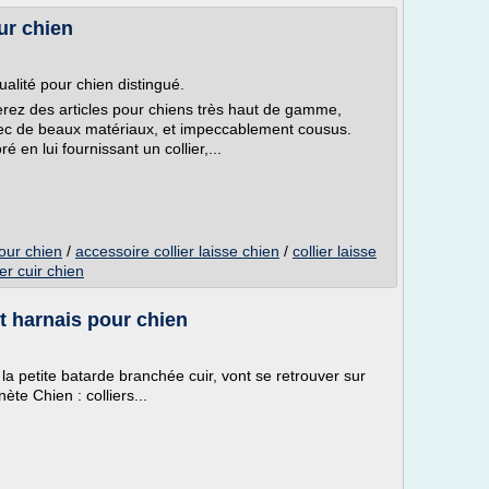
ur chien
ualité pour chien distingué.
erez des articles pour chiens très haut de gamme,
avec de beaux matériaux, et impeccablement cousus.
 en lui fournissant un collier,...
pour chien
/
accessoire collier laisse chien
/
collier laisse
ier cuir chien
et harnais pour chien
la petite batarde branchée cuir, vont se retrouver sur
ète Chien : colliers...