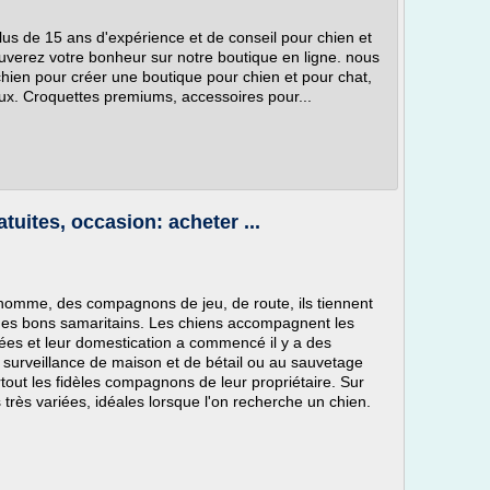
plus de 15 ans d'expérience et de conseil pour chien et
verez votre bonheur sur notre boutique en ligne. nous
chien pour créer une boutique pour chien et pour chat,
ux. Croquettes premiums, accessoires pour...
tuites, occasion: acheter ...
l'homme, des compagnons de jeu, de route, ils tiennent
des bons samaritains. Les chiens accompagnent les
nées et leur domestication a commencé il y a des
la surveillance de maison et de bétail ou au sauvetage
rtout les fidèles compagnons de leur propriétaire. Sur
très variées, idéales lorsque l'on recherche un chien.