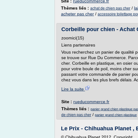
Site :
rueducommerce.fr
Thèmes liés :
/
la
achat de chien pas cher
acheter pas cher
/
accessoire toilettage po
Corbeille pour chien - Achat 
zoomici(15)
Liens partenaires
Vous recherchez un panier de qualité po
se trouve sur Rue Du Commerce. Parco
cher. Corbeille en plastique, en osier 
pour votre boule de poil, moins cher s
passant votre commande de panier pour
chez vous dans les plus brefs délais. Ac
Lire la suite
Site :
rueducommerce.fr
Thèmes liés :
panier grand chien plastique pa
/
de chien pas cher
panier grand chien plastique
Le Prix - Chihuahua Planet , 
© Chihuahua Planet 2012. Copyright