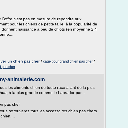
r l'offre n'est pas en mesure de répondre aux
t pour les chiens de petite taille, à la popularité de
its, donnent naissance a peu de chiots (en moyenne 2,4
enne....
uver un chien pas cher
/
/
cage pour grand chien pas cher
t pas cher
 my-animalerie.com
ous les aliments chien de toute race allant de la plus
hua, à la plus grande comme le Labrador par...
en pas cher
 vous retrouverez tous les accessoires chien pas chers
chien....