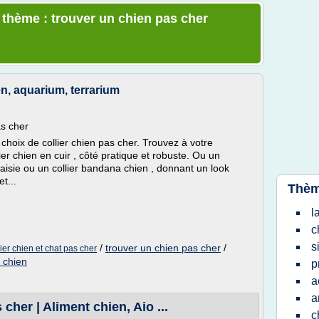
e thème : trouver un chien pas cher
en, aquarium, terrarium
as cher
choix de collier chien pas cher. Trouvez à votre
ier chien en cuir , côté pratique et robuste. Ou un
taisie ou un collier bandana chien , donnant un look
t...
Thèm
l
c
s
/
trouver un chien pas cher
/
lier chien et chat pas cher
r chien
p
a
a
cher | Aliment chien, Aio ...
c