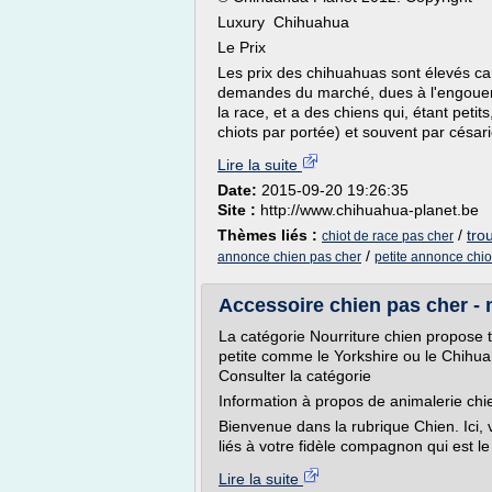
Luxury Chihuahua
Le Prix
Les prix des chihuahuas sont élevés ca
demandes du marché, dues à l'engouemen
la race, et a des chiens qui, étant pet
chiots par portée) et souvent par césari
Lire la suite
Date:
2015-09-20 19:26:35
Site :
http://www.chihuahua-planet.be
Thèmes liés :
/
tro
chiot de race pas cher
/
annonce chien pas cher
petite annonce chio
Accessoire chien pas cher -
La catégorie Nourriture chien propose t
petite comme le Yorkshire ou le Chihua
Consulter la catégorie
Information à propos de animalerie chi
Bienvenue dans la rubrique Chien. Ici,
liés à votre fidèle compagnon qui est le 
Lire la suite