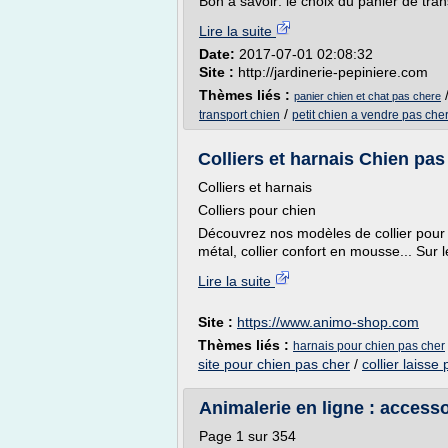
Bon à savoir: le choix du panier de tran
Lire la suite
Date:
2017-07-01 02:08:32
Site :
http://jardinerie-pepiniere.com
Thèmes liés :
panier chien et chat pas chere
/
transport chien
petit chien a vendre pas che
Colliers et harnais Chien pas
Colliers et harnais
Colliers pour chien
Découvrez nos modèles de collier pour ch
métal, collier confort en mousse... Sur l
Lire la suite
Site :
https://www.animo-shop.com
Thèmes liés :
harnais pour chien pas cher
site pour chien pas cher
/
collier laisse
Animalerie en ligne : accessoi
Page 1 sur 354