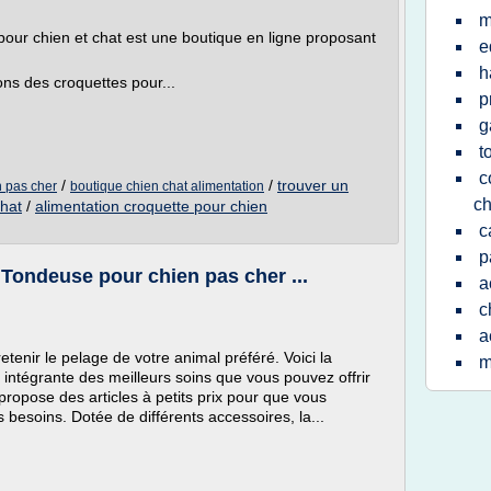
m
pour chien et chat est une boutique en ligne proposant
e
h
ons des croquettes pour...
p
g
t
c
/
/
trouver un
n pas cher
boutique chien chat alimentation
ch
chat
/
alimentation croquette pour chien
c
p
Tondeuse pour chien pas cher ...
a
c
a
tenir le pelage de votre animal préféré. Voici la
m
e intégrante des meilleurs soins que vous pouvez offrir
opose des articles à petits prix pour que vous
s besoins. Dotée de différents accessoires, la...