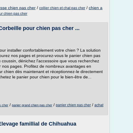
isse chien pas cher
/
/
chien a
collier chien et chat pas cher
ur chien pas cher
Corbeille pour chien pas cher ...
ur installer confortablement votre chien ? La solution
urez nos pages et procurez-vous le panier chien pas
ou coussin, dénichez l'accessoire que vous recherchez
ur nos pages. Profitez de nombreux avantages en
 chien dès maintenant et réceptionnez-le directement
hetez le panier pour chien pour le bien-être de...
/
/
/
panier chien pas cher
achat
s cher
panier grand chien pas cher
Elevage famillial de Chihuahua