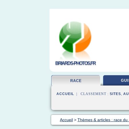
BRIARDS-PHOTOS.FR
GUI
RACE
ACCUEIL
| CLASSEMENT :
SITES
,
AU
Accueil
>
Thèmes & articles : race du