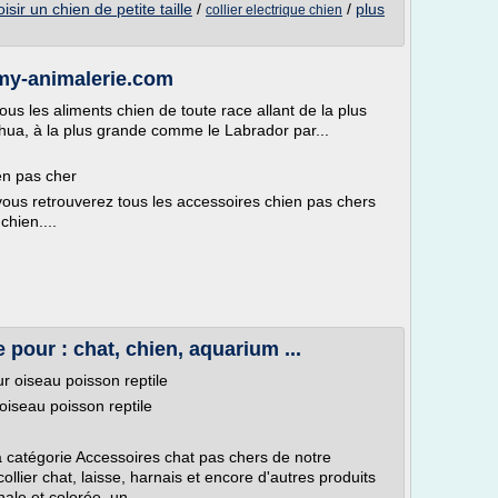
isir un chien de petite taille
/
/
plus
collier electrique chien
 my-animalerie.com
us les aliments chien de toute race allant de la plus
hua, à la plus grande comme le Labrador par...
en pas cher
vous retrouverez tous les accessoires chien pas chers
chien....
 pour : chat, chien, aquarium ...
r oiseau poisson reptile
oiseau poisson reptile
a catégorie Accessoires chat pas chers de notre
ollier chat, laisse, harnais et encore d'autres produits
ale et colorée, un...