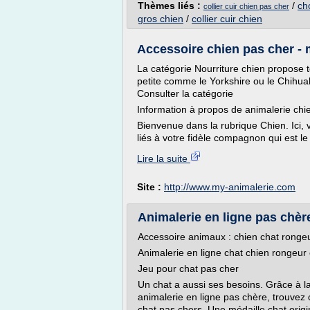
Thèmes liés :
/
cho
collier cuir chien pas cher
gros chien
/
collier cuir chien
Accessoire chien pas cher -
La catégorie Nourriture chien propose to
petite comme le Yorkshire ou le Chihua
Consulter la catégorie
Information à propos de animalerie chi
Bienvenue dans la rubrique Chien. Ici, 
liés à votre fidèle compagnon qui est le 
Lire la suite
Site :
http://www.my-animalerie.com
Animalerie en ligne pas chère
Accessoire animaux : chien chat rongeu
Animalerie en ligne chat chien rongeur 
Jeu pour chat pas cher
Un chat a aussi ses besoins. Grâce à l
animalerie en ligne pas chère, trouvez c
chat pas chers. Une médaille chat origin