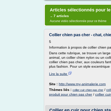
Articles sélectionnés pour le
7 articles
→
Aucune vidéo sélectionnée pour ce thème
Collier chien pas cher - chat, chi
5
Information à propos de collier chien p
Dans cette rubrique, se trouve un large 
animal, un collier chien nylon ou un coll
collier chien pas cher, aux couleurs fan
plus fashion. Pour un style excentrique e
Lire la suite
Site :
http://www.my-animalerie.com
Thèmes liés :
/
col
collier cuir chien pas cher
produit pour chien pas cher
/
collier cui
Collier en cuir pour chien sta