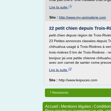
Lire la suite
Site :
http://www.my-animalerie.com
22 petit chien depuis Trois-
petit chien depuis région de Trois-Riviè
23 Petites annonces classées depuis Tr
chihuahua usagé à Trois-Rivières à ve
trois-rivières 0 km de Trois-Rivières - 
bonjour jai une petite chienne chihuahu
avec son carnet de santer come preuve e
Lire la suite
Site :
http://www.lespuces.com
7 Ressources
Accueil
|
Mentions légales
|
Conditions
Pour ajouter ou supprimer un site, voi