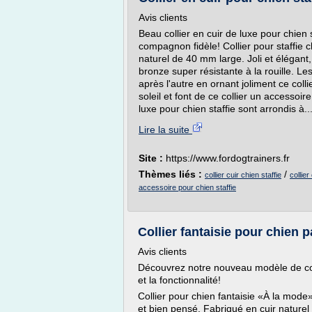
Avis clients
Beau collier en cuir de luxe pour chien 
compagnon fidèle! Collier pour staffie 
naturel de 40 mm large. Joli et élégant,
bronze super résistante à la rouille. Le
après l'autre en ornant joliment ce coll
soleil et font de ce collier un accessoir
luxe pour chien staffie sont arrondis à..
Lire la suite
Site :
https://www.fordogtrainers.fr
Thèmes liés :
/
collier cuir chien staffie
collier
accessoire pour chien staffie
Collier fantaisie pour chien 
Avis clients
Découvrez notre nouveau modèle de colli
et la fonctionnalité!
Collier pour chien fantaisie «À la mod
et bien pensé. Fabriqué en cuir naturel