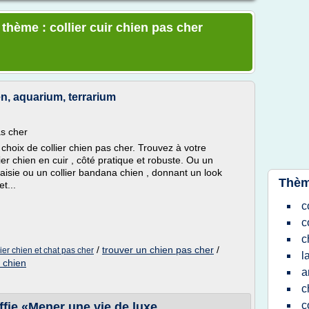
 thème : collier cuir chien pas cher
en, aquarium, terrarium
as cher
choix de collier chien pas cher. Trouvez à votre
ier chien en cuir , côté pratique et robuste. Ou un
taisie ou un collier bandana chien , donnant un look
Thèm
t...
c
c
c
/
trouver un chien pas cher
/
lier chien et chat pas cher
l
r chien
a
c
c
ffie «Mener une vie de luxe ...