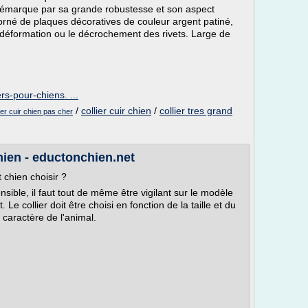
 démarque par sa grande robustesse et son aspect
t orné de plaques décoratives de couleur argent patiné,
la déformation ou le décrochement des rivets. Large de
rs-pour-chiens. ...
/
collier cuir chien
/
collier tres grand
lier cuir chien pas cher
chien - eductonchien.net
 chien choisir ?
ensible, il faut tout de même être vigilant sur le modèle
. Le collier doit être choisi en fonction de la taille et du
 caractère de l'animal.