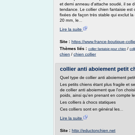
et demi anneau d'attache soudé, il se
tendance. Le collier chien fantaisie es
fixées de façon très stable qui exclut 
20 mm, le...
Lire la suite
Site :
https://www.france-boutique-collie
Thèmes liés :
/
collier fantaisie pour chien
col
chien
/
chien collier
collier anti aboiement petit 
Quel type de collier anti aboiement petit
Les petits chiens étant plus fragile et s
de collier anti aboiement que l'on choisit
poids, ainsi qu'en prenant en compte le
Les colliers à chocs statiques
Ces colliers sont en général les...
Lire la suite
Site :
http://eductonchien.net