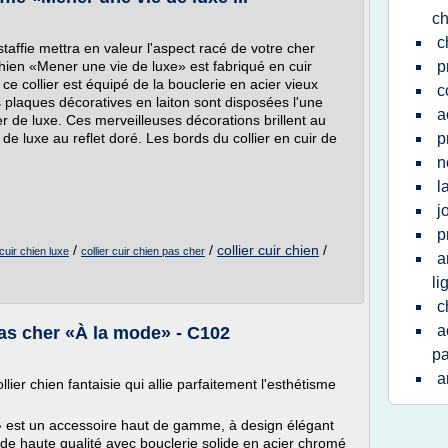
ch
c
staffie mettra en valeur l'aspect racé de votre cher
chien «Mener une vie de luxe» est fabriqué en cuir
p
 ce collier est équipé de la bouclerie en acier vieux
c
s plaques décoratives en laiton sont disposées l'une
a
ier de luxe. Ces merveilleuses décorations brillent au
e de luxe au reflet doré. Les bords du collier en cuir de
p
.
n
l
j
p
/
/
collier cuir chien
/
 cuir chien luxe
collier cuir chien pas cher
a
li
c
a
pas cher «À la mode» - C102
pa
a
er chien fantaisie qui allie parfaitement l'esthétisme
e» est un accessoire haut de gamme, à design élégant
 de haute qualité avec bouclerie solide en acier chromé