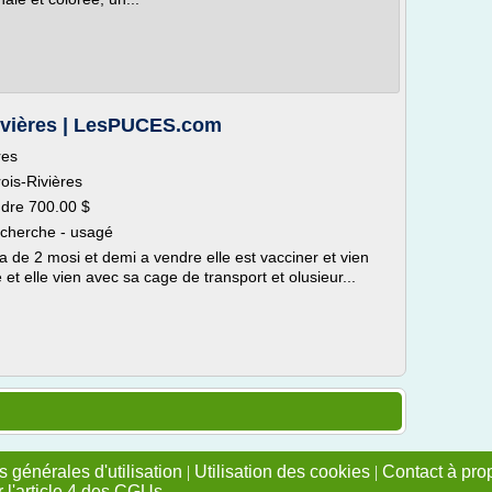
Rivières | LesPUCES.com
res
ois-Rivières
ndre 700.00 $
recherche - usagé
a de 2 mosi et demi a vendre elle est vacciner et vien
t elle vien avec sa cage de transport et olusieur...
 générales d'utilisation
|
Utilisation des cookies
|
Contact à pro
r l'article 4 des CGUs