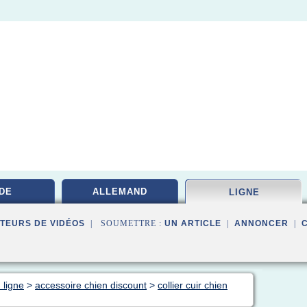
DE
ALLEMAND
LIGNE
TEURS DE VIDÉOS
| SOUMETTRE :
UN ARTICLE
|
ANNONCER
|
 ligne
>
accessoire chien discount
>
collier cuir chien