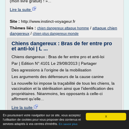
(mon livre gratuit) ! »...
Lire la suite
Site :
http://www.instinct-voyageur.fr
Thèmes liés :
/
attaque chien
chien dangereux attaque homme
dangereux
/
chien plus dangereux monde
Chiens dangereux : Bras de fer entre pro
et anti-loi | L ...
Chiens dangereux : Bras de fer entre pro et anti-loi
Par | Edition N°:4101 Le 29/08/2013 | Partager
Des agressions à l'origine de la mobilisation
Les arguments des défenseurs de la cause canine
La nouvelle loi impose la traçabilité de tous les chiens, la
vaccination et la stérilisation ainsi que l'identification des
propriétaires. Néanmoins, les opposants à celle-ci
affirment qu'elle...
Lire la suite
En poursuivant votre navigation sur ce site, vous acceptez
X
Site :
http://www.leconomiste.com
l'utilisation de cookies pour vous proposer des contenus et
services adaptés à vos centres d'intérêts.
En savoir plus
Thèmes liés :
/
loi sur les chiens
loi chien dangereux 2008