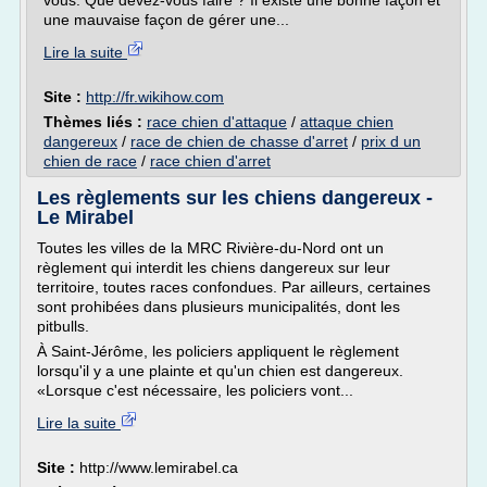
vous. Que devez-vous faire ? Il existe une bonne façon et
une mauvaise façon de gérer une...
Lire la suite
Site :
http://fr.wikihow.com
Thèmes liés :
race chien d'attaque
/
attaque chien
dangereux
/
race de chien de chasse d'arret
/
prix d un
chien de race
/
race chien d'arret
Les règlements sur les chiens dangereux -
Le Mirabel
Toutes les villes de la MRC Rivière-du-Nord ont un
règlement qui interdit les chiens dangereux sur leur
territoire, toutes races confondues. Par ailleurs, certaines
sont prohibées dans plusieurs municipalités, dont les
pitbulls.
À Saint-Jérôme, les policiers appliquent le règlement
lorsqu'il y a une plainte et qu'un chien est dangereux.
«Lorsque c'est nécessaire, les policiers vont...
Lire la suite
Site :
http://www.lemirabel.ca