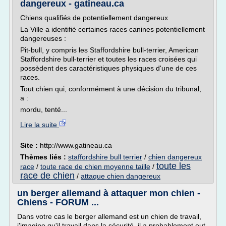
dangereux - gatineau.ca
Chiens qualifiés de potentiellement dangereux
La Ville a identifié certaines races canines potentiellement
dangereuses :
Pit-bull, y compris les Staffordshire bull-terrier, American
Staffordshire bull-terrier et toutes les races croisées qui
possèdent des caractéristiques physiques d'une de ces
races.
Tout chien qui, conformément à une décision du tribunal,
a :
mordu, tenté...
Lire la suite
Site :
http://www.gatineau.ca
Thèmes liés :
staffordshire bull terrier
/
chien dangereux
toute les
race
/
toute race de chien moyenne taille
/
race de chien
/
attaque chien dangereux
un berger allemand à attaquer mon chien -
Chiens - FORUM ...
Dans votre cas le berger allemand est un chien de travail,
j'imagine qu'il travail dans la sécurité, il a probablement eut