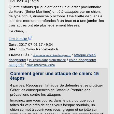
06/10/2014 | 15:19
Quatre enfants qui jouaient dans un quartier pavillonnaire
du Havre (Seine-Maritime) ont été attaqués par un chien,
de type pitbull, dimanche 5 octobre. Une fillette de 9 ans a
subi des morsures profondes à un bras et à une jambe, les
trois autres ont été plus légèrement blessés.
Ce chien,...
Lire la suite
Date:
2017-07-01 17:49:34
Site :
http://www.francetvinfo.fr
Thèmes liés :
/
attaque chien
video attaque chien dangereux
dangereux
/
/
chien dangereux
loi chien dangereux france
categorie
/
chien dangereux video
Comment gérer une attaque de chien: 15
étapes
4 parties: Repousser l'attaque Se défendre et se protéger
Gérer les conséquences de l'attaque Prendre des
précautions contre les attaques
Imaginez que vous courez dans le parc ou que vous
faites du vélo près de chez vous lorsque soudain, un
chien se met à courir vers vous, grogne et se jette sur