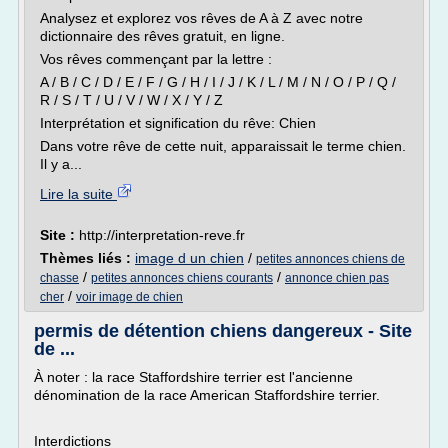
Analysez et explorez vos rêves de A à Z avec notre
dictionnaire des rêves gratuit, en ligne.
Vos rêves commençant par la lettre :
A / B / C / D / E / F / G / H / I / J / K / L / M / N / O / P / Q /
R / S / T / U / V / W / X / Y / Z
Interprétation et signification du rêve: Chien
Dans votre rêve de cette nuit, apparaissait le terme chien.
Il y a...
Lire la suite
Site :
http://interpretation-reve.fr
Thèmes liés :
image d un chien
/
petites annonces chiens de
/
/
chasse
petites annonces chiens courants
annonce chien pas
/
cher
voir image de chien
permis de détention chiens dangereux - Site
de ...
À noter : la race Staffordshire terrier est l'ancienne
dénomination de la race American Staffordshire terrier.
Interdictions