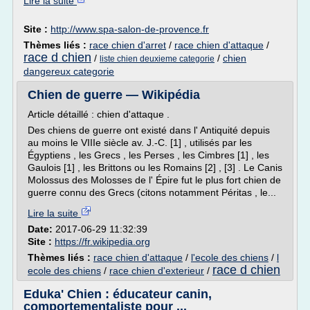
Lire la suite
Site :
http://www.spa-salon-de-provence.fr
Thèmes liés :
race chien d'arret
/
race chien d'attaque
/
race d chien
/
/
chien
liste chien deuxieme categorie
dangereux categorie
Chien de guerre — Wikipédia
Article détaillé : chien d'attaque .
Des chiens de guerre ont existé dans l' Antiquité depuis
au moins le VIIIe siècle av. J.-C. [1] , utilisés par les
Égyptiens , les Grecs , les Perses , les Cimbres [1] , les
Gaulois [1] , les Brittons ou les Romains [2] , [3] . Le Canis
Molossus des Molosses de l' Épire fut le plus fort chien de
guerre connu des Grecs (citons notamment Péritas , le...
Lire la suite
Date:
2017-06-29 11:32:39
Site :
https://fr.wikipedia.org
Thèmes liés :
race chien d'attaque
/
l'ecole des chiens
/
l
race d chien
ecole des chiens
/
race chien d'exterieur
/
Eduka' Chien : éducateur canin,
comportementaliste pour ...