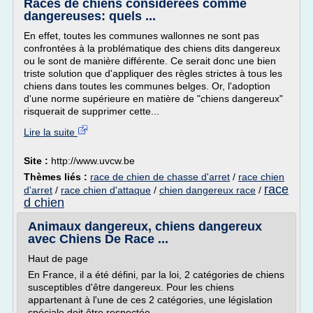
Races de chiens considérées comme
dangereuses: quels ...
En effet, toutes les communes wallonnes ne sont pas
confrontées à la problématique des chiens dits dangereux
ou le sont de manière différente. Ce serait donc une bien
triste solution que d'appliquer des règles strictes à tous les
chiens dans toutes les communes belges. Or, l'adoption
d'une norme supérieure en matière de "chiens dangereux"
risquerait de supprimer cette...
Lire la suite
Site :
http://www.uvcw.be
Thèmes liés :
race de chien de chasse d'arret
/
race chien
race
d'arret
/
race chien d'attaque
/
chien dangereux race
/
d chien
Animaux dangereux, chiens dangereux
avec Chiens De Race ...
Haut de page
En France, il a été défini, par la loi, 2 catégories de chiens
susceptibles d'être dangereux. Pour les chiens
appartenant à l'une de ces 2 catégories, une législation
spéciale doit être respectée.