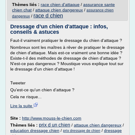
Thèmes liés :
race chien d'attaque
/
assurance sante
chien chat
/
attaque chien dangereux
/
assurance chien
race d chien
/
dangereux
Dressage d’un chien d'attaque : infos,
conseils & astuces
Faut-il vraiment pratiquer le dressage du chien d'attaque ?
Nombreux sont les maîtres à rêver de pratiquer le dressage
de chien d'attaque. Mais est-ce vraiment une bonne idée ?
Existe-t-il des méthodes de dressage de chien d'attaque ?
N'est-ce pas dangereux ? Moustique vous explique tout sur
le dressage d'un chien d'attaque !
Tweeter
Qu'est-ce qu'un chien d'attaque ?
Cela ne risque...
Lire la suite
Site :
http://www.mouss-le-chien.com
prix d un chien
Thèmes liés :
/
attaque chien dangereux
/
education dressage chien
/
/
dressage
prix dressage de chien