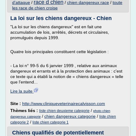
race d chien
d'attaque
/
/
chien dangereux race
/
toute
les race de chien croise
La loi sur les chiens dangereux - Chien
"La loi sur les chiens dangereux" est en fait une
accumulation de lois, arrêtés, décrets et circulaires,
promulgués depuis 1999.
Quatre lois principales constituent cette législation :
- La loi n° 99-5 du 6 janvier 1999 , relative aux animaux
dangereux et errants et à la protection des animaux : c'est
ce texte qui a établi la notion de « chiens dangereux » telle
que l'entend...
Lire la suite
Site :
http://www.cliniqueveterinairecalvisson.com
Thèmes liés :
/
liste chien deuxieme categorie
photo chien
/
chien dangereux categorie
/
liste chien
dangereux categorie
/
categorie 2
liste chien categorie 1
Chiens qualifiés de potentiellement