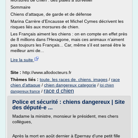
Morsures de chien : des plaies à surveiller
Sommaire
Chiens d'attaque, de garde et de défense
Marina Carrère d'Encausse et Michel Cymes décrivent les
risques liés aux morsures de chien.
Les Français aiment les chiens : on en compte en effet près
de 8 millions dans l'Hexagone, mais ces animaux n'aiment
pas toujours les Français... Car, même s'il est sensé être le
meilleur ami de...
Lire la suite
Site :
http://www.allodocteurs.fr
Thèmes liés :
toute. les races de. chiens. images
/
race
chien d'attaque
/
chien dangereux categorie
/
loi chien
race d chien
/
dangereux france
Police et sécurité : chiens dangereux | Site
des député-e ...
Madame la ministre, monsieur le président, mes chers
collègues,
Après la mort en août dernier à Epernay d'une petit fille