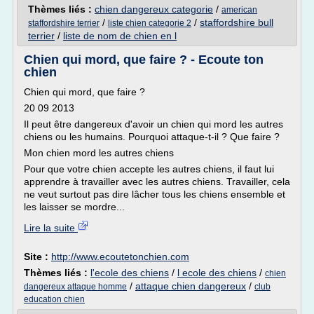
Thèmes liés :
chien dangereux categorie
/
american
/
/
staffordshire bull
staffordshire terrier
liste chien categorie 2
terrier
/
liste de nom de chien en l
Chien qui mord, que faire ? - Ecoute ton
chien
Chien qui mord, que faire ?
20 09 2013
Il peut être dangereux d'avoir un chien qui mord les autres
chiens ou les humains. Pourquoi attaque-t-il ? Que faire ?
Mon chien mord les autres chiens
Pour que votre chien accepte les autres chiens, il faut lui
apprendre à travailler avec les autres chiens. Travailler, cela
ne veut surtout pas dire lâcher tous les chiens ensemble et
les laisser se mordre...
Lire la suite
Site :
http://www.ecoutetonchien.com
Thèmes liés :
l'ecole des chiens
/
l ecole des chiens
/
chien
/
attaque chien dangereux
/
dangereux attaque homme
club
education chien