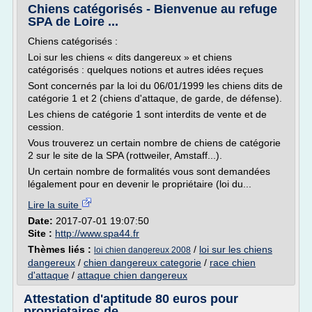
Chiens catégorisés - Bienvenue au refuge
SPA de Loire ...
Chiens catégorisés :
Loi sur les chiens « dits dangereux » et chiens
catégorisés : quelques notions et autres idées reçues
Sont concernés par la loi du 06/01/1999 les chiens dits de
catégorie 1 et 2 (chiens d'attaque, de garde, de défense).
Les chiens de catégorie 1 sont interdits de vente et de
cession.
Vous trouverez un certain nombre de chiens de catégorie
2 sur le site de la SPA (rottweiler, Amstaff...).
Un certain nombre de formalités vous sont demandées
légalement pour en devenir le propriétaire (loi du...
Lire la suite
Date:
2017-07-01 19:07:50
Site :
http://www.spa44.fr
Thèmes liés :
/
loi sur les chiens
loi chien dangereux 2008
dangereux
/
chien dangereux categorie
/
race chien
d'attaque
/
attaque chien dangereux
Attestation d'aptitude 80 euros pour
proprietaires de ...