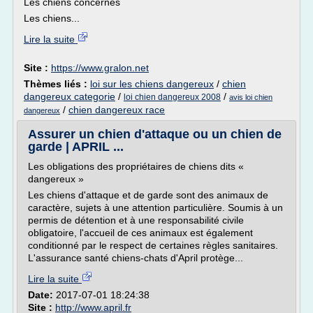
Les chiens concernés
Les chiens...
Lire la suite
Site :
https://www.gralon.net
Thèmes liés :
loi sur les chiens dangereux
/
chien
dangereux categorie
/
/
loi chien dangereux 2008
avis loi chien
/
chien dangereux race
dangereux
Assurer un chien d'attaque ou un chien de
garde | APRIL ...
Les obligations des propriétaires de chiens dits «
dangereux »
Les chiens d'attaque et de garde sont des animaux de
caractère, sujets à une attention particulière. Soumis à un
permis de détention et à une responsabilité civile
obligatoire, l'accueil de ces animaux est également
conditionné par le respect de certaines règles sanitaires.
L'assurance santé chiens-chats d'April protège...
Lire la suite
Date:
2017-07-01 18:24:38
Site :
http://www.april.fr