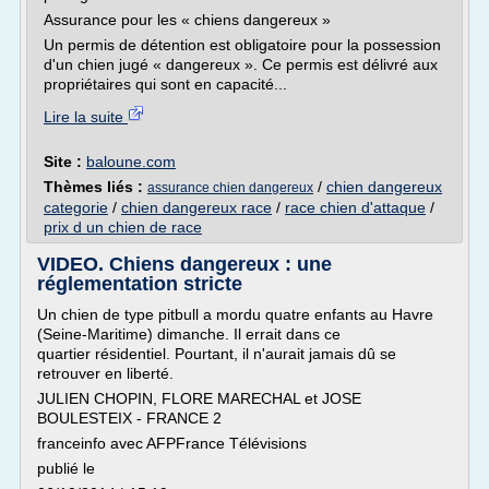
Assurance pour les « chiens dangereux »
Un permis de détention est obligatoire pour la possession
d'un chien jugé « dangereux ». Ce permis est délivré aux
propriétaires qui sont en capacité...
Lire la suite
Site :
baloune.com
Thèmes liés :
/
chien dangereux
assurance chien dangereux
categorie
/
chien dangereux race
/
race chien d'attaque
/
prix d un chien de race
VIDEO. Chiens dangereux : une
réglementation stricte
Un chien de type pitbull a mordu quatre enfants au Havre
(Seine-Maritime) dimanche. Il errait dans ce
quartier résidentiel. Pourtant, il n'aurait jamais dû se
retrouver en liberté.
JULIEN CHOPIN, FLORE MARECHAL et JOSE
BOULESTEIX - FRANCE 2
franceinfo avec AFPFrance Télévisions
publié le