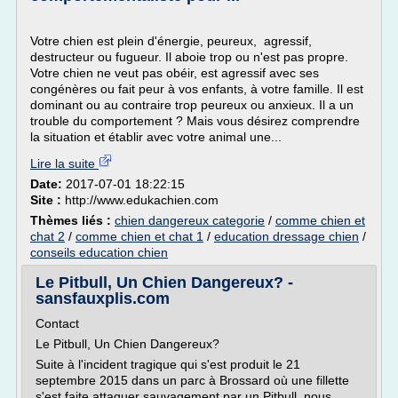
Votre chien est plein d'énergie, peureux, agressif,
destructeur ou fugueur. Il aboie trop ou n'est pas propre.
Votre chien ne veut pas obéir, est agressif avec ses
congénères ou fait peur à vos enfants, à votre famille. Il est
dominant ou au contraire trop peureux ou anxieux. Il a un
trouble du comportement ? Mais vous désirez comprendre
la situation et établir avec votre animal une...
Lire la suite
Date:
2017-07-01 18:22:15
Site :
http://www.edukachien.com
Thèmes liés :
chien dangereux categorie
/
comme chien et
chat 2
/
comme chien et chat 1
/
education dressage chien
/
conseils education chien
Le Pitbull, Un Chien Dangereux? -
sansfauxplis.com
Contact
Le Pitbull, Un Chien Dangereux?
Suite à l'incident tragique qui s'est produit le 21
septembre 2015 dans un parc à Brossard où une fillette
s'est faite attaquer sauvagement par un Pitbull, nous