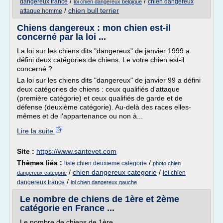
/
/
dangereux france
chien dangereux
loi chien dangereux belgique
/
chien bull terrier
attaque homme
Chiens dangereux : mon chien est-il
concerné par la loi ...
La loi sur les chiens dits "dangereux" de janvier 1999 a
défini deux catégories de chiens. Le votre chien est-il
concerné ?
La loi sur les chiens dits "dangereux" de janvier 99 a défini
deux catégories de chiens : ceux qualifiés d'attaque
(première catégorie) et ceux qualifiés de garde et de
défense (deuxième catégorie). Au-delà des races elles-
mêmes et de l'appartenance ou non à...
Lire la suite
Site :
https://www.santevet.com
Thèmes liés :
/
liste chien deuxieme categorie
photo chien
/
chien dangereux categorie
/
loi chien
dangereux categorie
/
dangereux france
loi chien dangereux gauche
Le nombre de chiens de 1ère et 2ème
catégorie en France ...
Le nombre de chiens de 1ère...