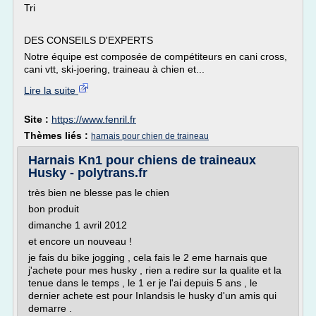
Tri
DES CONSEILS D'EXPERTS
Notre équipe est composée de compétiteurs en cani cross,
cani vtt, ski-joering, traineau à chien et...
Lire la suite
Site :
https://www.fenril.fr
Thèmes liés :
harnais pour chien de traineau
Harnais Kn1 pour chiens de traineaux
Husky - polytrans.fr
très bien ne blesse pas le chien
bon produit
dimanche 1 avril 2012
et encore un nouveau !
je fais du bike jogging , cela fais le 2 eme harnais que
j'achete pour mes husky , rien a redire sur la qualite et la
tenue dans le temps , le 1 er je l'ai depuis 5 ans , le
dernier achete est pour Inlandsis le husky d'un amis qui
demarre .