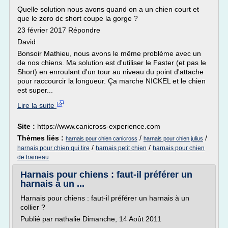
Quelle solution nous avons quand on a un chien court et
que le zero dc short coupe la gorge ?
23 février 2017 Répondre
David
Bonsoir Mathieu, nous avons le même problème avec un
de nos chiens. Ma solution est d'utiliser le Faster (et pas le
Short) en enroulant d'un tour au niveau du point d'attache
pour raccourcir la longueur. Ça marche NICKEL et le chien
est super...
Lire la suite
Site :
https://www.canicross-experience.com
Thèmes liés :
/
/
harnais pour chien canicross
harnais pour chien julius
/
/
harnais pour chien qui tire
harnais petit chien
harnais pour chien
de traineau
Harnais pour chiens : faut-il préférer un
harnais à un ...
Harnais pour chiens : faut-il préférer un harnais à un
collier ?
Publié par nathalie Dimanche, 14 Août 2011