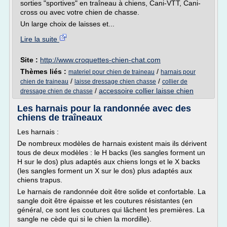
sorties "sportives" en traîneau à chiens, Cani-VTT, Cani-
cross ou avec votre chien de chasse.
Un large choix de laisses et...
Lire la suite
Site :
http://www.croquettes-chien-chat.com
Thèmes liés :
/
materiel pour chien de traineau
harnais pour
/
/
chien de traineau
laisse dressage chien chasse
collier de
/
accessoire collier laisse chien
dressage chien de chasse
Les harnais pour la randonnée avec des
chiens de traîneaux
Les harnais :
De nombreux modèles de harnais existent mais ils dérivent
tous de deux modèles : le H backs (les sangles forment un
H sur le dos) plus adaptés aux chiens longs et le X backs
(les sangles forment un X sur le dos) plus adaptés aux
chiens trapus.
Le harnais de randonnée doit être solide et confortable. La
sangle doit être épaisse et les coutures résistantes (en
général, ce sont les coutures qui lâchent les premières. La
sangle ne cède qui si le chien la mordille).