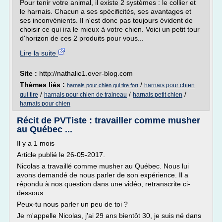
Pour tenir votre animal, il existe 2 systèmes : le collier et
le harnais. Chacun a ses spécificités, ses avantages et
ses inconvénients. Il n'est donc pas toujours évident de
choisir ce qui ira le mieux à votre chien. Voici un petit tour
d'horizon de ces 2 produits pour vous...
Lire la suite
Site :
http://nathalie1.over-blog.com
Thèmes liés :
/
harnais pour chien
harnais pour chien qui tire fort
/
/
/
qui tire
harnais pour chien de traineau
harnais petit chien
harnais pour chien
Récit de PVTiste : travailler comme musher
au Québec ...
Il y a 1 mois
Article publié le 26-05-2017.
Nicolas a travaillé comme musher au Québec. Nous lui
avons demandé de nous parler de son expérience. Il a
répondu à nos question dans une vidéo, retranscrite ci-
dessous.
Peux-tu nous parler un peu de toi ?
Je m'appelle Nicolas, j'ai 29 ans bientôt 30, je suis né dans