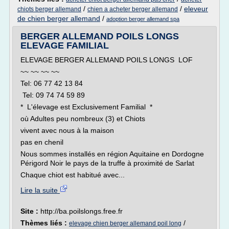
/
/
eleveur
chiots berger allemand
chien a acheter berger allemand
de chien berger allemand
/
adoption berger allemand spa
BERGER ALLEMAND POILS LONGS
ELEVAGE FAMILIAL
ELEVAGE BERGER ALLEMAND POILS LONGS LOF
~~ ~~ ~~ ~~
Tel: 06 77 42 13 84
Tel: 09 74 74 59 89
* L'élevage est Exclusivement Familial *
où Adultes peu nombreux (3) et Chiots
vivent avec nous à la maison
pas en chenil
Nous sommes installés en région Aquitaine en Dordogne
Périgord Noir le pays de la truffe à proximité de Sarlat
Chaque chiot est habitué avec...
Lire la suite
Site :
http://ba.poilslongs.free.fr
Thèmes liés :
/
elevage chien berger allemand poil long