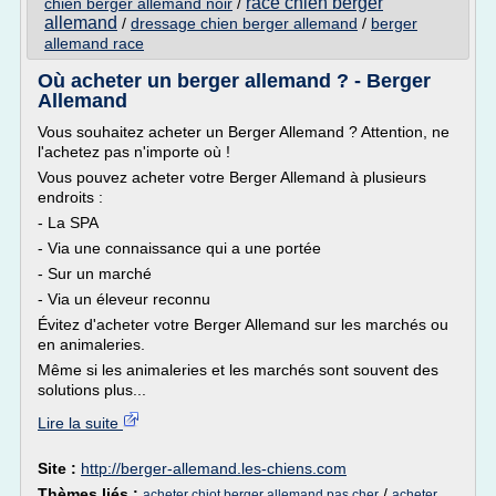
race chien berger
chien berger allemand noir
/
allemand
/
dressage chien berger allemand
/
berger
allemand race
Où acheter un berger allemand ? - Berger
Allemand
Vous souhaitez acheter un Berger Allemand ? Attention, ne
l'achetez pas n'importe où !
Vous pouvez acheter votre Berger Allemand à plusieurs
endroits :
- La SPA
- Via une connaissance qui a une portée
- Sur un marché
- Via un éleveur reconnu
Évitez d'acheter votre Berger Allemand sur les marchés ou
en animaleries.
Même si les animaleries et les marchés sont souvent des
solutions plus...
Lire la suite
Site :
http://berger-allemand.les-chiens.com
Thèmes liés :
/
acheter chiot berger allemand pas cher
acheter