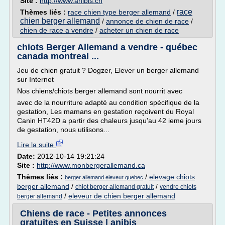
Site :
http://www.anibis.ch
race
Thèmes liés :
race chien type berger allemand
/
chien berger allemand
/
annonce de chien de race
/
chien de race a vendre
/
acheter un chien de race
chiots Berger Allemand a vendre - québec
canada montreal ...
Jeu de chien gratuit ? Dogzer, Elever un berger allemand
sur Internet
Nos chiens/chiots berger allemand sont nourrit avec
avec de la nourriture adapté au condition spécifique de la
gestation, Les mamans en gestation reçoivent du Royal
Canin HT42D a partir des chaleurs jusqu'au 42 ieme jours
de gestation, nous utilisons...
Lire la suite
Date:
2012-10-14 19:21:24
Site :
http://www.monbergerallemand.ca
Thèmes liés :
/
elevage chiots
berger allemand eleveur quebec
berger allemand
/
/
chiot berger allemand gratuit
vendre chiots
/
eleveur de chien berger allemand
berger allemand
Chiens de race - Petites annonces
gratuites en Suisse | anibis