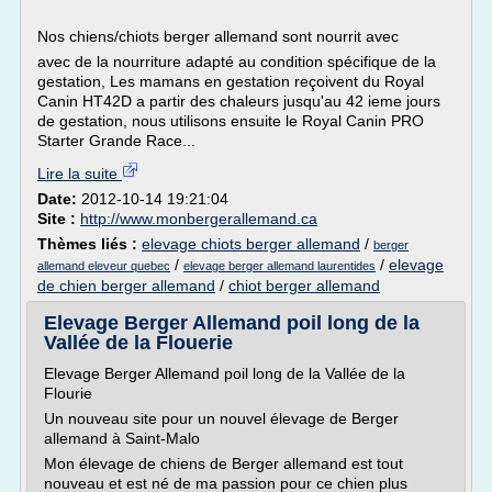
Nos chiens/chiots berger allemand sont nourrit avec
avec de la nourriture adapté au condition spécifique de la
gestation, Les mamans en gestation reçoivent du Royal
Canin HT42D a partir des chaleurs jusqu'au 42 ieme jours
de gestation, nous utilisons ensuite le Royal Canin PRO
Starter Grande Race...
Lire la suite
Date:
2012-10-14 19:21:04
Site :
http://www.monbergerallemand.ca
Thèmes liés :
elevage chiots berger allemand
/
berger
/
/
elevage
allemand eleveur quebec
elevage berger allemand laurentides
de chien berger allemand
/
chiot berger allemand
Elevage Berger Allemand poil long de la
Vallée de la Flouerie
Elevage Berger Allemand poil long de la Vallée de la
Flourie
Un nouveau site pour un nouvel élevage de Berger
allemand à Saint-Malo
Mon élevage de chiens de Berger allemand est tout
nouveau et est né de ma passion pour ce chien plus