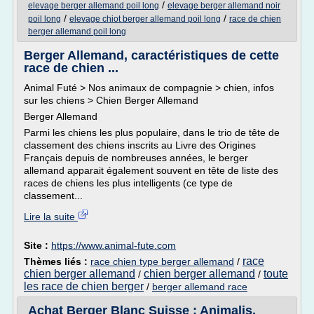
/
elevage berger allemand poil long
elevage berger allemand noir
/
/
poil long
elevage chiot berger allemand poil long
race de chien
berger allemand poil long
Berger Allemand, caractéristiques de cette
race de chien ...
Animal Futé > Nos animaux de compagnie > chien, infos
sur les chiens > Chien Berger Allemand
Berger Allemand
Parmi les chiens les plus populaire, dans le trio de tête de
classement des chiens inscrits au Livre des Origines
Français depuis de nombreuses années, le berger
allemand apparait également souvent en tête de liste des
races de chiens les plus intelligents (ce type de
classement...
Lire la suite
Site :
https://www.animal-fute.com
race
Thèmes liés :
race chien type berger allemand
/
chien berger allemand
chien berger allemand
toute
/
/
les race de chien berger
/
berger allemand race
Achat Berger Blanc Suisse : Animalis,