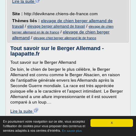
Lire la suite
Site :
http://deviknane.chiens-de-france.com
Thèmes liés :
elevage de chien berger allemand de
travail
/
/
elevage berger allemand de travail
elevage de chien
/
elevage de chien berger
berger allemand en ile de france
allemand
/
elevage chiot berger allemand ile de france
Tout savoir sur le Berger Allemand -
lapapatte.fr
Tout savoir sur le Berger Allemand
De loin, le chien de berger le plus célèbre, le Berger
Allemand est connu comme le Berger Alsacien, en raison
de l'antipathie générale envers les Allemands après la
Seconde Guerre mondiale. La race est très appréciée
puisque elle a le caractère et l'aspect intimidant. Le Berger
Allemand a une allure impressionnante et il est souvent
comparé à un loup....
Lire la suite
En poursuivant votre navigation sur ce site, vous acceptez
Site :
http://www.lapapatte.fr
X
l'utilisation de cookies pour vous proposer des contenus et
race
services adaptés à vos centres d'intérêts.
Thèmes liés :
/
race de chien berger allemand poil long
En savoir plus