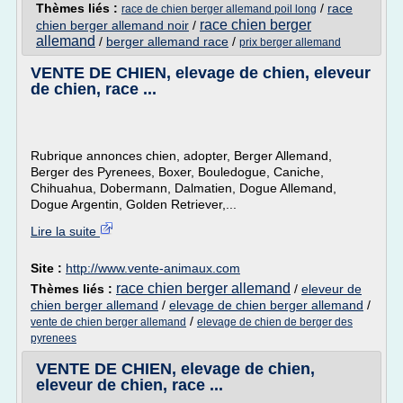
Thèmes liés :
/
race
race de chien berger allemand poil long
race chien berger
chien berger allemand noir
/
allemand
/
berger allemand race
/
prix berger allemand
VENTE DE CHIEN, elevage de chien, eleveur
de chien, race ...
Rubrique annonces chien, adopter, Berger Allemand,
Berger des Pyrenees, Boxer, Bouledogue, Caniche,
Chihuahua, Dobermann, Dalmatien, Dogue Allemand,
Dogue Argentin, Golden Retriever,...
Lire la suite
Site :
http://www.vente-animaux.com
race chien berger allemand
Thèmes liés :
/
eleveur de
chien berger allemand
/
elevage de chien berger allemand
/
/
vente de chien berger allemand
elevage de chien de berger des
pyrenees
VENTE DE CHIEN, elevage de chien,
eleveur de chien, race ...