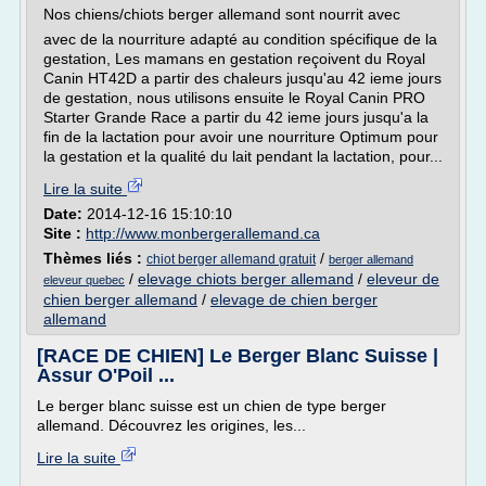
Nos chiens/chiots berger allemand sont nourrit avec
avec de la nourriture adapté au condition spécifique de la
gestation, Les mamans en gestation reçoivent du Royal
Canin HT42D a partir des chaleurs jusqu'au 42 ieme jours
de gestation, nous utilisons ensuite le Royal Canin PRO
Starter Grande Race a partir du 42 ieme jours jusqu'a la
fin de la lactation pour avoir une nourriture Optimum pour
la gestation et la qualité du lait pendant la lactation, pour...
Lire la suite
Date:
2014-12-16 15:10:10
Site :
http://www.monbergerallemand.ca
Thèmes liés :
/
chiot berger allemand gratuit
berger allemand
/
elevage chiots berger allemand
/
eleveur de
eleveur quebec
chien berger allemand
/
elevage de chien berger
allemand
[RACE DE CHIEN] Le Berger Blanc Suisse |
Assur O'Poil ...
Le berger blanc suisse est un chien de type berger
allemand. Découvrez les origines, les...
Lire la suite