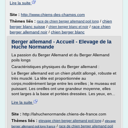
Lire la suite
Site :
http://www.chiens-des-champs.com
Thèmes liés :
/
chien
race de chien berger allemand poil long
berger blanc suisse
/
/
race chien
chien berger blanc et noir
berger allemand noir
/
chien berger blanc
Berger allemand - Accueil - Elevage de la
Huche Normande
La passion du Berger Allemand et du Berger Allemand
poils longs
Caractéristiques physiques du Berger allemand :
Le Berger allemand est un chien plutôt allongé, robuste et
très musclé. La tête est proportionnée au
corps,modérément large entre les oreilles ; le museau est
puissant. Les oreilles ont une grandeur moyenne, elles
sont larges à la base et portées dressées. Les yeux, en...
Lire la suite
Site :
http://lahuchenormande.chiens-de-france.com
Thèmes liés :
/
elevage chien berger allemand poil long
elevage
/
race de chien berger allemand poil
berger allemand poil long france