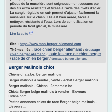
pièces de la muselière sont soigneusement cousues par
des fils extra résistants et fixées à l'aide des rivets d'acier.
La sangle réglable en cuir permet d'ajuster facilement la
muselière sur le chien. Elle est bien aérée, facile à
nettoyer, résistante à l'eau. Lors de son utilisation en
période du froid glacial, la muselière...
Lire la suite
Site :
https://www.mon-berger-allemand.com
race chien berger allemand
Thèmes liés :
/
dressage
toute les race de chien berger
chien berger allemand
/
race de chien berger
/
/
dressage berger allemand
Berger Malinois chiot
Chiens-chats.be: Berger malinois
Berger malinois à vendre , Vente - Achat Berger malinois
Berger malinois - Chiens | 2ememain.be
Chiots Berger belge malinois à vendre - Eleveurs-
Online.com
Petites annonces chiots de race Berger belge malinois -
Eleveurs ...