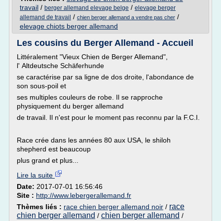
travail
/
/
berger allemand elevage belge
elevage berger
/
/
allemand de travail
chien berger allemand a vendre pas cher
elevage chiots berger allemand
Les cousins du Berger Allemand - Accueil
Littéralement "Vieux Chien de Berger Allemand",
l' Altdeutsche Schäferhunde
se caractérise par sa ligne de dos droite, l'abondance de
son sous-poil et
ses multiples couleurs de robe. Il se rapproche
physiquement du berger allemand
de travail. Il n'est pour le moment pas reconnu par la F.C.I.
Race crée dans les années 80 aux USA, le shiloh
shepherd est beaucoup
plus grand et plus...
Lire la suite
Date:
2017-07-01 16:56:46
Site :
http://www.lebergerallemand.fr
race
Thèmes liés :
race chien berger allemand noir
/
chien berger allemand
chien berger allemand
/
/