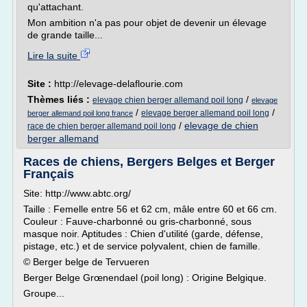
qu'attachant.
Mon ambition n'a pas pour objet de devenir un élevage
de grande taille...
Lire la suite
Site :
http://elevage-delaflourie.com
Thèmes liés :
/
elevage chien berger allemand poil long
elevage
/
/
elevage berger allemand poil long
berger allemand poil long france
/
elevage de chien
race de chien berger allemand poil long
berger allemand
Races de chiens, Bergers Belges et Berger
Français
Site: http://www.abtc.org/
Taille : Femelle entre 56 et 62 cm, mâle entre 60 et 66 cm.
Couleur : Fauve-charbonné ou gris-charbonné, sous
masque noir. Aptitudes : Chien d'utilité (garde, défense,
pistage, etc.) et de service polyvalent, chien de famille.
© Berger belge de Tervueren
Berger Belge Grœnendael (poil long) : Origine Belgique.
Groupe...