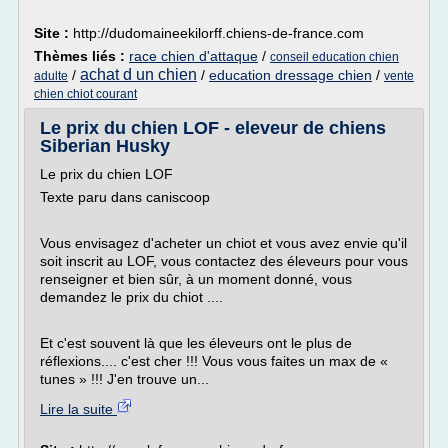
Site :
http://dudomaineekilorff.chiens-de-france.com
Thèmes liés :
race chien d'attaque
/
conseil education chien
achat d un chien
/
/
education dressage chien
/
adulte
vente
chien chiot courant
Le prix du chien LOF - eleveur de chiens
Siberian Husky
Le prix du chien LOF
Texte paru dans caniscoop
Vous envisagez d'acheter un chiot et vous avez envie qu'il
soit inscrit au LOF, vous contactez des éleveurs pour vous
renseigner et bien sûr, à un moment donné, vous
demandez le prix du chiot ....
Et c'est souvent là que les éleveurs ont le plus de
réflexions.... c'est cher !!! Vous vous faites un max de «
tunes » !!! J'en trouve un...
Lire la suite