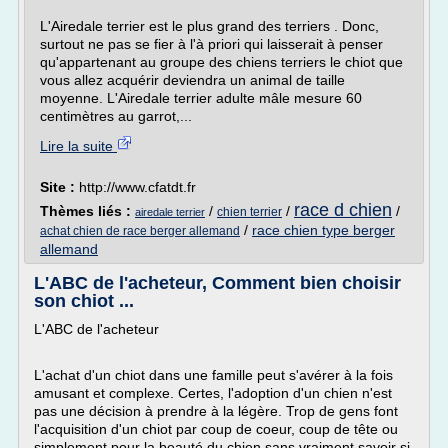
L'Airedale terrier est le plus grand des terriers . Donc,
surtout ne pas se fier à l'à priori qui laisserait à penser
qu'appartenant au groupe des chiens terriers le chiot que
vous allez acquérir deviendra un animal de taille
moyenne. L'Airedale terrier adulte mâle mesure 60
centimètres au garrot,...
Lire la suite
Site :
http://www.cfatdt.fr
race d chien
Thèmes liés :
/
/
/
chien terrier
airedale terrier
/
race chien type berger
achat chien de race berger allemand
allemand
L'ABC de l'acheteur, Comment bien choisir
son chiot ...
L'ABC de l'acheteur
L'achat d'un chiot dans une famille peut s'avérer à la fois
amusant et complexe. Certes, l'adoption d'un chien n'est
pas une décision à prendre à la légère. Trop de gens font
l'acquisition d'un chiot par coup de coeur, coup de tête ou
simplement pour la beauté du chien sans vraiment savoir si