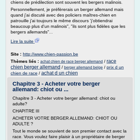
chiens de prédilection sont souvent les bergers malinois.
Personnellement, je préfèrerais un berger allemand mais
quand j'ai discuté avec des policiers maîtres-chien en
patrouille j'ai toujours le même discours 'j'obtiendrai
beaucoup plus d'un malinois", "ils sont plus fidèles que les
bergers allemands"...
Lire la suite
Site :
http://www.chien-passion.be
race
Thèmes liés :
/
achat chien de race berger allemand
chien berger allemand
/
/
prix d un
berger allemand belge
achat d un chien
chien de race
/
Chapitre 3 - Acheter votre berger
allemand: chiot ou ...
Chapitre 3 - Acheter votre berger allemand: chiot ou
adulte?
CHAPITRE III
ACHETER VOTRE BERGER ALLEMAND: CHIOT OU
ADULTE ?
Tout le monde se souvient de son premier contact avec la
race. Vous voulez faire plaisir à un propriétaire de berger