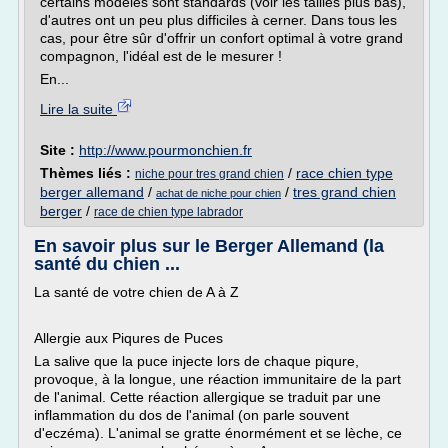
certains modèles sont standards (voir les tailles plus bas),
d'autres ont un peu plus difficiles à cerner. Dans tous les
cas, pour être sûr d'offrir un confort optimal à votre grand
compagnon, l'idéal est de le mesurer !
En...
Lire la suite
Site :
http://www.pourmonchien.fr
Thèmes liés :
/
race chien type
niche pour tres grand chien
berger allemand
/
/
tres grand chien
achat de niche pour chien
berger
/
race de chien type labrador
En savoir plus sur le Berger Allemand (la
santé du chien ...
La santé de votre chien de A à Z
Allergie aux Piqures de Puces
La salive que la puce injecte lors de chaque piqure,
provoque, à la longue, une réaction immunitaire de la part
de l'animal. Cette réaction allergique se traduit par une
inflammation du dos de l'animal (on parle souvent
d'eczéma). L'animal se gratte énormément et se lèche, ce