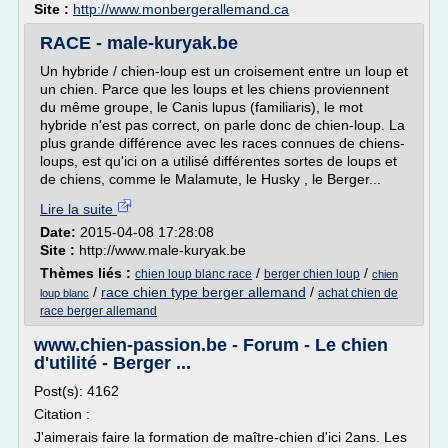
Site :
http://www.monbergerallemand.ca
RACE - male-kuryak.be
Un hybride / chien-loup est un croisement entre un loup et
un chien. Parce que les loups et les chiens proviennent
du même groupe, le Canis lupus (familiaris), le mot
hybride n'est pas correct, on parle donc de chien-loup. La
plus grande différence avec les races connues de chiens-
loups, est qu'ici on a utilisé différentes sortes de loups et
de chiens, comme le Malamute, le Husky , le Berger...
Lire la suite
Date:
2015-04-08 17:28:08
Site :
http://www.male-kuryak.be
Thèmes liés :
/
/
chien loup blanc race
berger chien loup
chien
/
race chien type berger allemand
/
achat chien de
loup blanc
race berger allemand
www.chien-passion.be - Forum - Le chien
d'utilité - Berger ...
Post(s): 4162
Citation :
J'aimerais faire la formation de maître-chien d'ici 2ans. Les