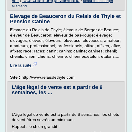
race chien berger allemand
noir
/
/
achat chien berger
allemand
Elevage de Beauceron du Relais de Thyle et
Pension Canine
Elevage du Relais de Thyle; éleveur de Berger de Beauce;
éleveur de Beauceron; éleveur de bas-rouge; élevage;
élevages; éleveur; éleveurs; éleveuse; éleveuses; amateur;
amateurs; professionnel; professionels; affixe; affixes, afixe;
afixes; race; races; canin; canins; canine; canines; chenil;
chenils; chien; chiens; chienne; chiennes;étalon; étalons;...
Lire la suite
Site :
http://www.relaisdethyle.com
L'âge légal de vente est a partir de 8
semaines, les ...
L'âge légal de vente est a partir de 8 semaines, les chiots
doivent êtres sevrés un minimum.
Rappel : le chien grandit !