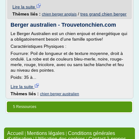
Lire la suite
Thèmes liés :
/
tres grand chien berger
chien berger anglais
Berger australien - Trouvetonchien.com
Le Berger Australien est un chien enjoué et énergétique qui
a obligatoirement besoin d'une famille sportive!
Caractéristiques Physiques :
Fourrure: Poil de longueur et de texture moyenne, droit à
ondulé. La robe est de couleurs bleu-merle, noire, rouge-
merle, rouge, tricolore, avec ou sans tache blanche et feu
au niveau des pointes.
Poids: 35 à...
Lire la suite
Thèmes liés :
chien berger australien
5 Ressources
Accueil
|
Mentions légales
|
Conditions générales
d'utilisation
|
Utilisation des cookies
|
Contact à propos