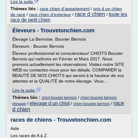
Lire la suite
Thèmes liés :
race chien d'appartement
/
prix d un chien
race d chien
toute les
de race
/
race chien d'exterieur
/
/
race de petit chien
Éleveurs - Trouvetonchien.com
Élevage La Bernoise, Bouvier Bernois
Éleveurs - Bouvier Bernois
Éleveur professionnel et consciencieux! CHIOTS Bouvier
Bernois qui naîtrons en Février et Mars 2017. Nous
prenons actuellement les réservations. Visitez-notre SITE
WEB ou contactez-nous pour les détails. COMPARER la
BEAUTÉ DE NOS CHIOTS qui seront à la hauteur de vos
attentes et la QUALITÉ de notre élevage. Vous...
Lire la suite
Thèmes liés :
/
chiot bouvier bernois
chien bouvier bernois
race
elevage d un chiot
/
/
/
elevage
chien bouvier bernois
d chien
races de chiens - Trouvetonchien.com
Aide
Les races de A à Z