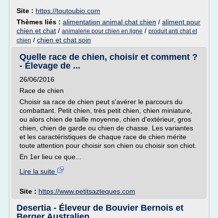
Site :
https://toutoubio.com
Thèmes liés :
alimentation animal chat chien
/
aliment pour
chien et chat
/
/
animalerie pour chien en ligne
produit anti chat et
/
chien et chat soin
chien
Quelle race de chien, choisir et comment ?
- Élevage de ...
26/06/2016
Race de chien
Choisir sa race de chien peut s'avérer le parcours du
combattant. Petit chien, très petit chien, chien miniature,
ou alors chien de taille moyenne, chien d'extérieur, gros
chien, chien de garde ou chien de chasse. Les variantes
et les caractéristiques de chaque race de chien mérite
toute attention pour choisir son chien ou choisir son chiot.
En 1er lieu ce que...
Lire la suite
Site :
https://www.petitsazteques.com
Desertia - Éleveur de Bouvier Bernois et
Berger Australien