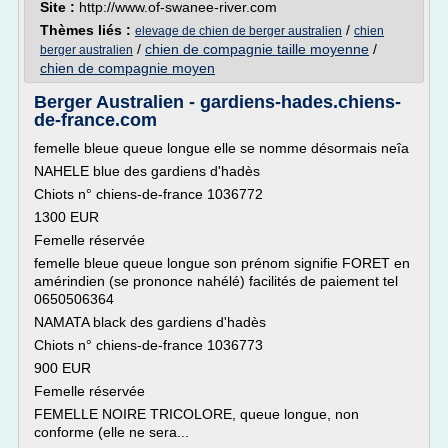
Site :
http://www.of-swanee-river.com
Thèmes liés :
/
elevage de chien de berger australien
chien
/
chien de compagnie taille moyenne
/
berger australien
chien de compagnie moyen
Berger Australien - gardiens-hades.chiens-
de-france.com
femelle bleue queue longue elle se nomme désormais neîa
NAHELE blue des gardiens d'hadès
Chiots n° chiens-de-france 1036772
1300 EUR
Femelle réservée
femelle bleue queue longue son prénom signifie FORET en
amérindien (se prononce nahélé) facilités de paiement tel
0650506364
NAMATA black des gardiens d'hadès
Chiots n° chiens-de-france 1036773
900 EUR
Femelle réservée
FEMELLE NOIRE TRICOLORE, queue longue, non
conforme (elle ne sera...