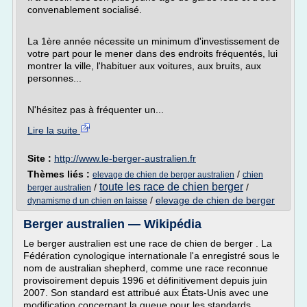
convenablement socialisé.
La 1ère année nécessite un minimum d'investissement de
votre part pour le mener dans des endroits fréquentés, lui
montrer la ville, l'habituer aux voitures, aux bruits, aux
personnes...
N'hésitez pas à fréquenter un...
Lire la suite
Site :
http://www.le-berger-australien.fr
Thèmes liés :
/
elevage de chien de berger australien
chien
toute les race de chien berger
/
/
berger australien
/
elevage de chien de berger
dynamisme d un chien en laisse
Berger australien — Wikipédia
Le berger australien est une race de chien de berger . La
Fédération cynologique internationale l'a enregistré sous le
nom de australian shepherd, comme une race reconnue
provisoirement depuis 1996 et définitivement depuis juin
2007. Son standard est attribué aux États-Unis avec une
modification concernant la queue pour les standards