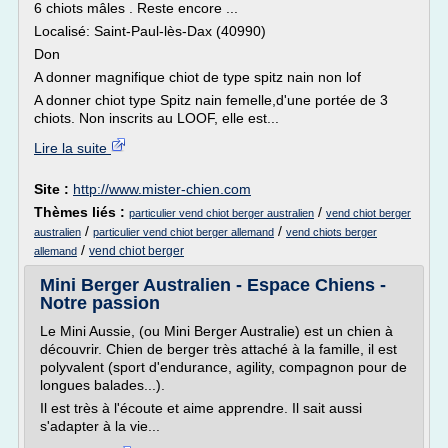
6 chiots mâles . Reste encore ...
Localisé: Saint-Paul-lès-Dax (40990)
Don
A donner magnifique chiot de type spitz nain non lof
A donner chiot type Spitz nain femelle,d'une portée de 3
chiots. Non inscrits au LOOF, elle est...
Lire la suite
Site :
http://www.mister-chien.com
Thèmes liés :
/
particulier vend chiot berger australien
vend chiot berger
/
/
australien
particulier vend chiot berger allemand
vend chiots berger
/
vend chiot berger
allemand
Mini Berger Australien - Espace Chiens -
Notre passion
Le Mini Aussie, (ou Mini Berger Australie) est un chien à
découvrir. Chien de berger très attaché à la famille, il est
polyvalent (sport d'endurance, agility, compagnon pour de
longues balades...).
Il est très à l'écoute et aime apprendre. Il sait aussi
s'adapter à la vie...