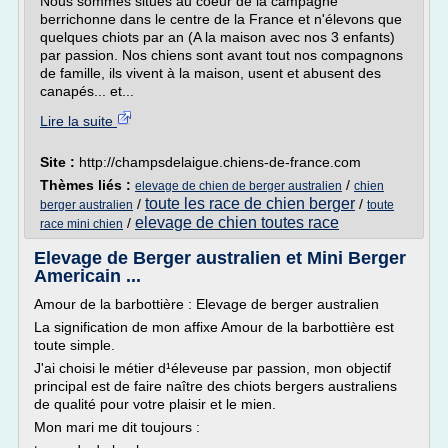
Nous sommes situés au coeur de la campagne
berrichonne dans le centre de la France et n'élevons que
quelques chiots par an (A la maison avec nos 3 enfants)
par passion. Nos chiens sont avant tout nos compagnons
de famille, ils vivent à la maison, usent et abusent des
canapés... et...
Lire la suite
Site :
http://champsdelaigue.chiens-de-france.com
Thèmes liés :
/
elevage de chien de berger australien
chien
toute les race de chien berger
/
/
berger australien
toute
elevage de chien toutes race
/
race mini chien
Elevage de Berger australien et Mini Berger
Americain ...
Amour de la barbottière : Elevage de berger australien
La signification de mon affixe Amour de la barbottière est
toute simple.
J'ai choisi le métier d¹éleveuse par passion, mon objectif
principal est de faire naître des chiots bergers australiens
de qualité pour votre plaisir et le mien.
Mon mari me dit toujours :