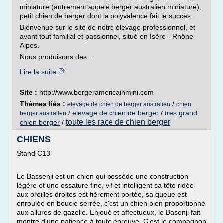
miniature (autrement appelé berger australien miniature),
petit chien de berger dont la polyvalence fait le succès.
Bienvenue sur le site de notre élevage professionnel, et
avant tout familial et passionnel, situé en Isère - Rhône
Alpes.
Nous produisons des...
Lire la suite
Site :
http://www.bergeramericainmini.com
Thèmes liés :
/
elevage de chien de berger australien
chien
/
elevage de chien de berger
/
tres grand
berger australien
toute les race de chien berger
chien berger
/
CHIENS
Stand C13
Le Bassenji est un chien qui possède une construction
légère et une ossature fine, vif et intelligent sa tête ridée
aux oreilles droites est fièrement portée, sa queue est
enroulée en boucle serrée, c'est un chien bien proportionné
aux allures de gazelle. Enjoué et affectueux, le Basenji fait
montre d'une patience à toute épreuve. C'est le compagnon