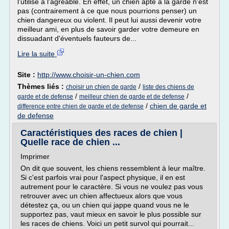
l'utilise à l'agréable. En effet, un chien apte à la garde n'est
pas (contrairement à ce que nous pourrions penser) un
chien dangereux ou violent. Il peut lui aussi devenir votre
meilleur ami, en plus de savoir garder votre demeure en
dissuadant d'éventuels fauteurs de...
Lire la suite
Site :
http://www.choisir-un-chien.com
Thèmes liés :
/
choisir un chien de garde
liste des chiens de
/
/
garde et de defense
meilleur chien de garde et de defense
/
chien de garde et
difference entre chien de garde et de defense
de defense
Caractéristiques des races de chien |
Quelle race de chien ...
Imprimer
On dit que souvent, les chiens ressemblent à leur maître.
Si c'est parfois vrai pour l'aspect physique, il en est
autrement pour le caractère. Si vous ne voulez pas vous
retrouver avec un chien affectueux alors que vous
détestez ça, ou un chien qui jappe quand vous ne le
supportez pas, vaut mieux en savoir le plus possible sur
les races de chiens. Voici un petit survol qui pourrait...