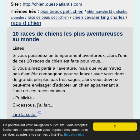
Site :
http://chien.ouest-atlantis.com
Thèmes liés :
plus beaux petit chien
/
chien cavalier king charles
/
/
chien cavalier king charles
/
race de beau petit chien
a vendre
race d chien
10 races de chiens les plus aventureuses
au monde
Listes
Si vous possédez un tempérament aventureux, alors l'une
de ces 10 races de chien est faite pour vous...
Si vous aimez partir à l'aventure, mais que vous n'avez
pas d'ami/de compagnon pour se lancer avec vous dans
de grands périples pas très sages, alors vous devriez
peut-être envisager d'adopter un chien appartenant à
l'une de ces races canines.
- Publicité -
Ci-dessous, j'ai fait...
Lire la suite
En poursuivant votre navigation sur ce site, vous acceptez
Site :
http://happytoutou.wamiz.com
X
l'utilisation de cookies pour vous proposer des contenus et
services adaptés à vos centres d'intérêts.
Thèmes liés :
/
race chien
race chien d'eau portugais
En savoir plus