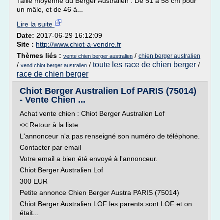
Taille moyenne du Berger Australien : De 51 à 58 cm pour
un mâle, et de 46 à...
Lire la suite
Date:
2017-06-29 16:12:09
Site :
http://www.chiot-a-vendre.fr
Thèmes liés :
/
chien berger australien
vente chien berger australien
toute les race de chien berger
/
/
/
vend chiot berger australien
race de chien berger
Chiot Berger Australien Lof PARIS (75014)
- Vente Chien ...
Achat vente chien : Chiot Berger Australien Lof
<< Retour à la liste
L'annonceur n'a pas renseigné son numéro de téléphone.
Contacter par email
Votre email a bien été envoyé à l'annonceur.
Chiot Berger Australien Lof
300 EUR
Petite annonce Chien Berger Austra PARIS (75014)
Chiot Berger Australien LOF les parents sont LOF et on
était...