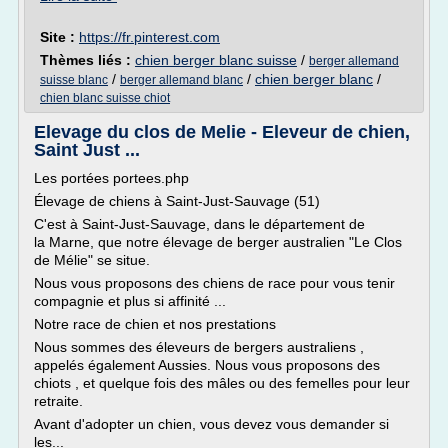
Site :
https://fr.pinterest.com
Thèmes liés :
chien berger blanc suisse
/
berger allemand
/
/
chien berger blanc
/
suisse blanc
berger allemand blanc
chien blanc suisse chiot
Elevage du clos de Melie - Eleveur de chien,
Saint Just ...
Les portées portees.php
Élevage de chiens à Saint-Just-Sauvage (51)
C'est à Saint-Just-Sauvage, dans le département de
la Marne, que notre élevage de berger australien "Le Clos
de Mélie" se situe.
Nous vous proposons des chiens de race pour vous tenir
compagnie et plus si affinité ...
Notre race de chien et nos prestations
Nous sommes des éleveurs de bergers australiens ,
appelés également Aussies. Nous vous proposons des
chiots , et quelque fois des mâles ou des femelles pour leur
retraite.
Avant d'adopter un chien, vous devez vous demander si
les...