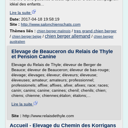
idéal des enfants...
Lire la suite
Date:
2017-04-18 19:58:19
Site :
http://www.salonchienschats.com
Thèmes liés :
/
tres grand chien berger
chien berger malinois
chien berger allemand
/
/
/
chien berger belge
chien berger
australien
Elevage de Beauceron du Relais de Thyle
et Pension Canine
Elevage du Relais de Thyle; éleveur de Berger de
Beauce; éleveur de Beauceron; éleveur de bas-rouge;
élevage; élevages; éleveur; éleveurs; éleveuse;
éleveuses; amateur; amateurs; professionnel;
professionels; affixe; affixes, afixe; afixes; race; races;
canin; canins; canine; canines; chenil; chenils; chien;
chiens; chienne; chiennes;étalon; étalons;...
Lire la suite
Site :
http://www.relaisdethyle.com
Accueil - Elevage du Chemin des Korrigans