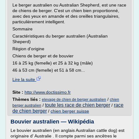
Le berger australien ou Australian Shepherd, est une race
de chiens de berger. C'est un chien bien proportionné,
avec des yeux en amande et des oreilles triangulaires,
particulièrement intelligent.
Sommaire
Caractéristiques du berger australien (Australian
Sheperd)
Région d'origine
Chiens de berger et de bouvier
16 à 25 kg (femelle) et 25 à 32 kg (mâle)
46 à 53 cm (femelle) et 51 à 58 cm...
Lire la suite
Site :
http://www.doctissimo.fr
Thèmes liés :
/
elevage de chien de berger australien
chien
toute les race de chien berger
race
/
/
berger australien
de chien berger
/
chien berger suisse
Bouvier australien — Wikipédia
Le bouvier australien (en anglais Australian cattle dog) est
originaire d' Australie . Il compte parmi ses ancêtres le