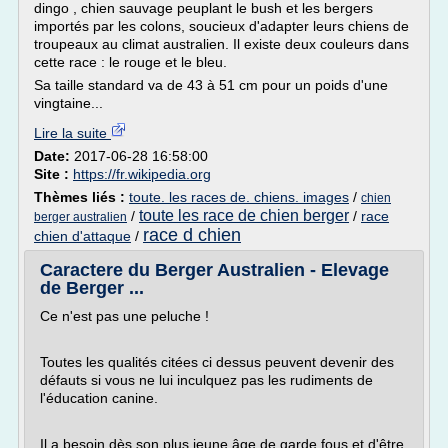
dingo , chien sauvage peuplant le bush et les bergers
importés par les colons, soucieux d'adapter leurs chiens de
troupeaux au climat australien. Il existe deux couleurs dans
cette race : le rouge et le bleu.
Sa taille standard va de 43 à 51 cm pour un poids d'une
vingtaine...
Lire la suite
Date:
2017-06-28 16:58:00
Site :
https://fr.wikipedia.org
Thèmes liés :
toute. les races de. chiens. images
/
chien
toute les race de chien berger
/
/
race
berger australien
race d chien
chien d'attaque
/
Caractere du Berger Australien - Elevage
de Berger ...
Ce n'est pas une peluche !
Toutes les qualités citées ci dessus peuvent devenir des
défauts si vous ne lui inculquez pas les rudiments de
l'éducation canine.
Il a besoin dès son plus jeune âge de garde fous et d'être