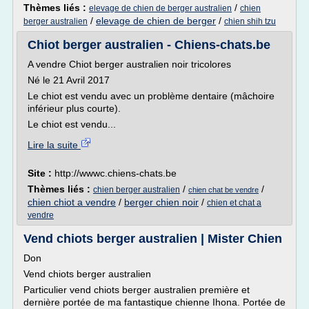
Thèmes liés :
/
elevage de chien de berger australien
chien
/
elevage de chien de berger
/
berger australien
chien shih tzu
Chiot berger australien - Chiens-chats.be
A vendre Chiot berger australien noir tricolores
Né le 21 Avril 2017
Le chiot est vendu avec un problème dentaire (mâchoire
inférieur plus courte).
Le chiot est vendu...
Lire la suite
Site :
http://wwwc.chiens-chats.be
Thèmes liés :
/
/
chien berger australien
chien chat be vendre
chien chiot a vendre
/
berger chien noir
/
chien et chat a
vendre
Vend chiots berger australien | Mister Chien
Don
Vend chiots berger australien
Particulier vend chiots berger australien première et
dernière portée de ma fantastique chienne Ihona. Portée de