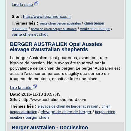
Lire la suite
Site :
http://www.topannonces.fr
Thèmes liés :
/
chien berger
vente chien berger australien
/
/
/
australien
vente chien berger
photo de chien berger australien
vente chien et chiot
BERGER AUSTRALIEN Opal Aussies
elevage d'australian shepherds
Le berger Australien c'est pour nous, avant tout, une
histoire de passion. Nous avons été foudroyé par la
polyvalence de ce chien de berger. Le berger Australien est
aussi à l'aise sur un parcours d'agility que derrière un
troupeau de moutons, et sait se faire une place...
Lire la suite
Date:
2016-11-13 10:57:49
Site :
http://www.australienshepherd.com
Thèmes liés :
/
elevage de chien de berger australien
chien
/
elevage de chien de berger
/
berger australien
berger chien
/
berger chien
mouton
Berger australien - Doctissimo