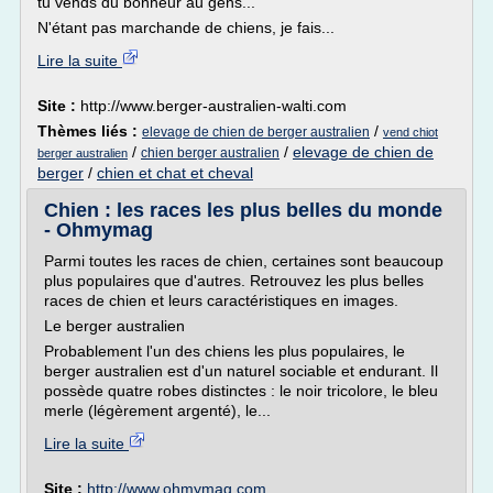
tu vends du bonheur au gens...
N'étant pas marchande de chiens, je fais...
Lire la suite
Site :
http://www.berger-australien-walti.com
Thèmes liés :
/
elevage de chien de berger australien
vend chiot
/
/
elevage de chien de
chien berger australien
berger australien
berger
/
chien et chat et cheval
Chien : les races les plus belles du monde
- Ohmymag
Parmi toutes les races de chien, certaines sont beaucoup
plus populaires que d'autres. Retrouvez les plus belles
races de chien et leurs caractéristiques en images.
Le berger australien
Probablement l'un des chiens les plus populaires, le
berger australien est d'un naturel sociable et endurant. Il
possède quatre robes distinctes : le noir tricolore, le bleu
merle (légèrement argenté), le...
Lire la suite
Site :
http://www.ohmymag.com