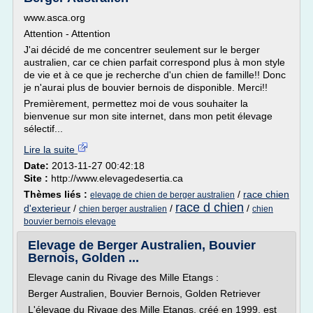
www.asca.org
Attention - Attention
J'ai décidé de me concentrer seulement sur le berger
australien, car ce chien parfait correspond plus à mon style
de vie et à ce que je recherche d'un chien de famille!! Donc
je n'aurai plus de bouvier bernois de disponible. Merci!!
Premièrement, permettez moi de vous souhaiter la
bienvenue sur mon site internet, dans mon petit élevage
sélectif...
Lire la suite
Date:
2013-11-27 00:42:18
Site :
http://www.elevagedesertia.ca
Thèmes liés :
/
race chien
elevage de chien de berger australien
race d chien
d'exterieur
/
/
/
chien berger australien
chien
bouvier bernois elevage
Elevage de Berger Australien, Bouvier
Bernois, Golden ...
Elevage canin du Rivage des Mille Etangs :
Berger Australien, Bouvier Bernois, Golden Retriever
L'élevage du Rivage des Mille Etangs, créé en 1999, est