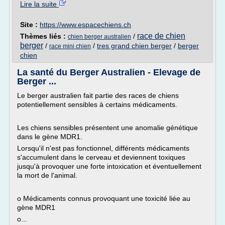
Lire la suite
Site :
https://www.espacechiens.ch
race de chien
Thèmes liés :
/
chien berger australien
berger
/
/
tres grand chien berger
/
berger
race mini chien
chien
La santé du Berger Australien - Elevage de
Berger ...
Le berger australien fait partie des races de chiens
potentiellement sensibles à certains médicaments.
Les chiens sensibles présentent une anomalie génétique
dans le gène MDR1.
Lorsqu'il n'est pas fonctionnel, différents médicaments
s'accumulent dans le cerveau et deviennent toxiques
jusqu'à provoquer une forte intoxication et éventuellement
la mort de l'animal.
o Médicaments connus provoquant une toxicité liée au
gène MDR1
o...