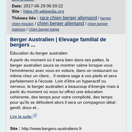
Date:
2017-06-29 06:59:22
Site :
https://fr.wikipedia.org
race chien berger allemand
Thèmes liés :
/
berger
chien berger allemand
/
/
chien mouton
chien berger
/
malinois
chien berger belge
Berger Australien | Elevage familial de
bergers ...
Education du berger australien
A partir du moment où il sera bien dans ses pattes, le
berger australien saura se montrer calme lorsque vous
l'emmènerez avec vous en voiture, dans un restaurant ou
même chez un client... Il restera sage à vos pieds et sera
parfaitement à l'écoute. Loin d'être un hyperactif ou
nerveux, le berger australien a beaucoup d'énergie mais à
partir du moment où vous lui offrez une éducation
cohérente, des temps pour votre complicité, des temps
pour qu'ils se défoulent alors il sera un compagnon idéal :
gentil, doux et...
Lire la suite
Site :
http://www.bergers-australiens.fr