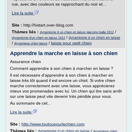
rue, avec des couleurs se rapprochant du noir et...
Lire la suite
Site :
http://histart.over-blog.com
Thèmes liés :
/
dynamisme d un chien en laisse giacomo balla 1912
/
dynamisme d un chien en laisse
dynamisme d'un chien en laisse 1912
/
/
laisse pour petit chien
dynamique chien laisse
Apprendre la marche en laisse à son chien
Assurance chien
Comment apprendre à son chien à marcher en laisse ?
Il est nécessaire d'apprendre à son chien à marcher en
laisse très tôt quand il est encore un chiot. Si votre chien
marche correctement avec une laisse, vous apprécierez
mieux vos promenades avec lui. Un chien qui tire sans arrêt
sur une laisse peut vite devenir très pénible pour vous.
Au sommaire de cet...
Lire la suite
Site :
http://www.toutoupourlechien.com
Thèmes liés :
/
dynamisme d un chien en laisse
dynamique chien