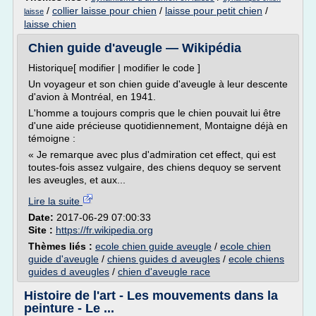
/
collier laisse pour chien
/
laisse pour petit chien
/
laisse
laisse chien
Chien guide d'aveugle — Wikipédia
Historique[ modifier | modifier le code ]
Un voyageur et son chien guide d'aveugle à leur descente
d'avion à Montréal, en 1941.
L'homme a toujours compris que le chien pouvait lui être
d'une aide précieuse quotidiennement, Montaigne déjà en
témoigne :
« Je remarque avec plus d'admiration cet effect, qui est
toutes-fois assez vulgaire, des chiens dequoy se servent
les aveugles, et aux...
Lire la suite
Date:
2017-06-29 07:00:33
Site :
https://fr.wikipedia.org
Thèmes liés :
ecole chien guide aveugle
/
ecole chien
guide d'aveugle
/
chiens guides d aveugles
/
ecole chiens
guides d aveugles
/
chien d'aveugle race
Histoire de l'art - Les mouvements dans la
peinture - Le ...