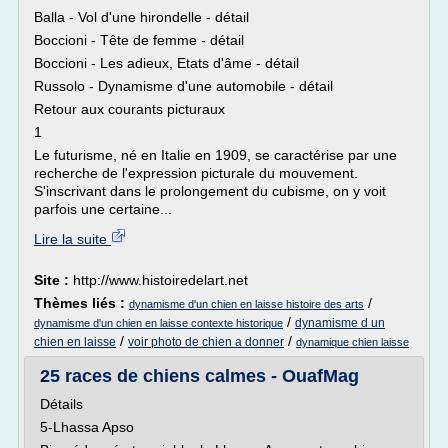
Balla - Vol d'une hirondelle - détail
Boccioni - Tête de femme - détail
Boccioni - Les adieux, Etats d'âme - détail
Russolo - Dynamisme d'une automobile - détail
Retour aux courants picturaux
1
Le futurisme, né en Italie en 1909, se caractérise par une
recherche de l'expression picturale du mouvement.
S'inscrivant dans le prolongement du cubisme, on y voit
parfois une certaine...
Lire la suite
Site :
http://www.histoiredelart.net
Thèmes liés :
/
dynamisme d'un chien en laisse histoire des arts
/
dynamisme d un
dynamisme d'un chien en laisse contexte historique
/
/
chien en laisse
voir photo de chien a donner
dynamique chien laisse
25 races de chiens calmes - OuafMag
Détails
5-Lhassa Apso