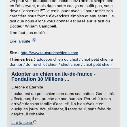
On peut voir beaucoup de chose chez l'animal simplement
en l'observant, mais dans notre cas ça ne suffit pas, vous
devez l'observer ET le tenir, jouer avec lui pour tester son
caractère sous forme d'exercices simples et amusants. Le
test que nous allons vous donner est basé sur le test du
Docteur William Campbell.
Il ne faut pas oublié...
Lire la suite
Site :
http://www.toutsurleschiens.com
Thèmes liés :
adoption chien ou chiot
/
chiot petit chien a
donner
/
donne chiot chien
/
chiot chien
/
chiot petit chien
Adopter un chien en ile-de-france -
Fondation 30 Millions ...
L'Arche d'Eternité
Loulou est un petit chien bien dans ses pattes. Gentil, très
affectueux, il est proche de son humain. Perturbé à son
arrivée dans sa famille d'accueil, il a bien évolué en
quelques jours. Actuellement, il reste seul, sans faire de
dégâts. Il cohabite...
Lire la suite