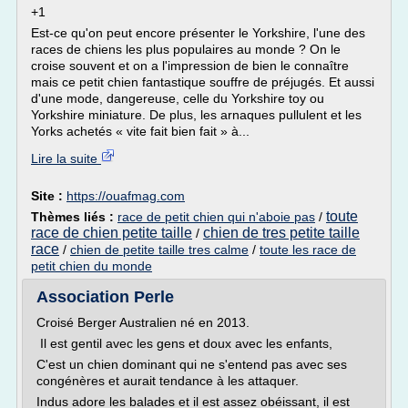
+1
Est-ce qu'on peut encore présenter le Yorkshire, l'une des
races de chiens les plus populaires au monde ? On le
croise souvent et on a l'impression de bien le connaître
mais ce petit chien fantastique souffre de préjugés. Et aussi
d'une mode, dangereuse, celle du Yorkshire toy ou
Yorkshire miniature. De plus, les arnaques pullulent et les
Yorks achetés « vite fait bien fait » à...
Lire la suite
Site :
https://ouafmag.com
toute
Thèmes liés :
race de petit chien qui n'aboie pas
/
race de chien petite taille
chien de tres petite taille
/
race
/
chien de petite taille tres calme
/
toute les race de
petit chien du monde
Association Perle
Croisé Berger Australien né en 2013.
Il est gentil avec les gens et doux avec les enfants,
C'est un chien dominant qui ne s'entend pas avec ses
congénères et aurait tendance à les attaquer.
Indus adore les balades et il est assez obéissant, il est