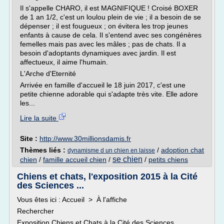
Il s'appelle CHARO, il est MAGNIFIQUE ! Croisé BOXER
de 1 an 1/2, c'est un loulou plein de vie ; il a besoin de se
dépenser ; il est fougueux ; on évitera les trop jeunes
enfants à cause de cela. Il s'entend avec ses congénères
femelles mais pas avec les mâles ; pas de chats. Il a
besoin d'adoptants dynamiques avec jardin. Il est
affectueux, il aime l'humain.
L'Arche d'Eternité
Arrivée en famille d'accueil le 18 juin 2017, c'est une
petite chienne adorable qui s'adapte très vite. Elle adore
les...
Lire la suite
Site :
http://www.30millionsdamis.fr
Thèmes liés :
/
adoption chat
dynamisme d un chien en laisse
se chien
chien
/
famille accueil chien
/
/
petits chiens
Chiens et chats, l'exposition 2015 à la Cité
des Sciences ...
Vous êtes ici : Accueil > À l'affiche
Rechercher
Exposition Chiens et Chats à la Cité des Sciences