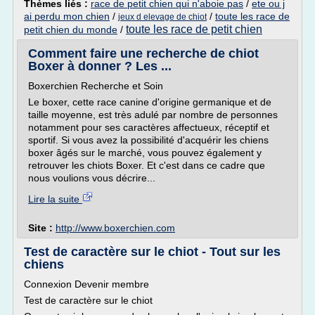
Thèmes liés :
race de petit chien qui n'aboie pas
/
ete ou j
ai perdu mon chien
/
/
toute les race de
jeux d elevage de chiot
toute les race de petit chien
petit chien du monde
/
Comment faire une recherche de chiot
Boxer à donner ? Les ...
Boxerchien Recherche et Soin
Le boxer, cette race canine d'origine germanique et de
taille moyenne, est très adulé par nombre de personnes
notamment pour ses caractères affectueux, réceptif et
sportif. Si vous avez la possibilité d'acquérir les chiens
boxer âgés sur le marché, vous pouvez également y
retrouver les chiots Boxer. Et c'est dans ce cadre que
nous voulions vous décrire...
Lire la suite
Site :
http://www.boxerchien.com
Test de caractère sur le chiot - Tout sur les
chiens
Connexion Devenir membre
Test de caractère sur le chiot