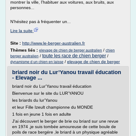
montrer la ville, l'habituer aux voitures, aux bruits, aux
personnes...
N'hésitez pas à fréquenter un...
Lire la suite
Site :
http://www.le-berger-australien.fr
Thèmes liés :
/
elevage de chien de berger australien
chien
toute les race de chien berger
/
/
berger australien
/
elevage de chien de berger
dynamisme d un chien en laisse
briard noir du Lur’Yanou travail éducation
- Elevage ...
briard noir du Lur'Yanou travail éducation
Bienvenue sur le site du LUR'YANOU
les briards du lur'Yanou
et leur Fille Izeult championne du MONDE
1 fois en jeune 1 fois en adulte
J'ai découvert le berger de brie ou briard sur une revue
en 1974 ,je suis tombée amoureuse de cette boule de
poils de race bergére ,le briard à un physique agréable