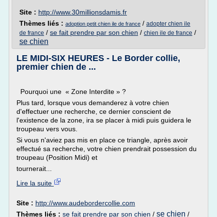
Site :
http://www.30millionsdamis.fr
Thèmes liés :
/
adopter chien ile
adoption petit chien ile de france
/
se fait prendre par son chien
/
/
de france
chien ile de france
se chien
LE MIDI-SIX HEURES - Le Border collie,
premier chien de ...
Pourquoi une « Zone Interdite » ?
Plus tard, lorsque vous demanderez à votre chien
d'effectuer une recherche, ce dernier conscient de
l'existence de la zone, ira se placer à midi puis guidera le
troupeau vers vous.
Si vous n'aviez pas mis en place ce triangle, après avoir
effectué sa recherche, votre chien prendrait possession du
troupeau (Position Midi) et
tournerait...
Lire la suite
Site :
http://www.audebordercollie.com
se chien
Thèmes liés :
se fait prendre par son chien
/
/