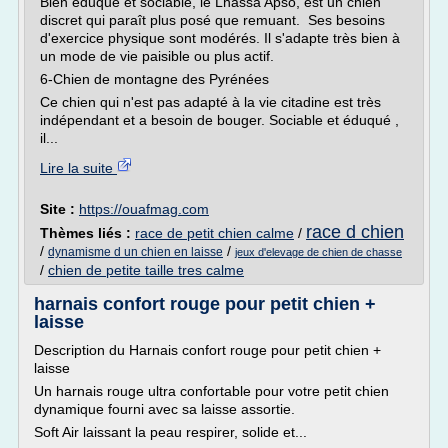
Bien éduqué et sociable, le Lhassa Apso, est un chien
discret qui paraît plus posé que remuant. Ses besoins
d'exercice physique sont modérés. Il s'adapte très bien à
un mode de vie paisible ou plus actif.
6-Chien de montagne des Pyrénées
Ce chien qui n'est pas adapté à la vie citadine est très
indépendant et a besoin de bouger. Sociable et éduqué ,
il...
Lire la suite
Site :
https://ouafmag.com
race d chien
Thèmes liés :
race de petit chien calme
/
/
/
dynamisme d un chien en laisse
jeux d'elevage de chien de chasse
/
chien de petite taille tres calme
harnais confort rouge pour petit chien +
laisse
Description du Harnais confort rouge pour petit chien +
laisse
Un harnais rouge ultra confortable pour votre petit chien
dynamique fourni avec sa laisse assortie.
Soft Air laissant la peau respirer, solide et...