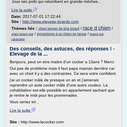
,tous ses poils qui retombent en grande méches...
Lire la suite
Date:
2017-07-01 17:22:44
Site :
http://www.elevage-briards.com
race d chien
Thèmes liés :
/
/
chien berger de brie briard
/
/
dynamisme d un chien en laisse
chien briard noir
briard noir
caractere
Des conseils, des astuces, des réponses ! -
Elevage de la ...
Bonjours, peut on etre maitre d'un cocker a 13ans ? Merci
Oui pas de problème mais il faut papa maman derrière car
avec un chiot il y a des contraintes. Ce sera votre confident.
j'ai un cocker mâle de presque un an et j'aimerais
reprendre un aute cocker mâle d'une autre couleur. La
cohabitation est-elle possible en appartement sachant que
je rentre le midi pour les promenades.
Vous seriez en...
Lire la suite
Site :
http://www.lecocker.com