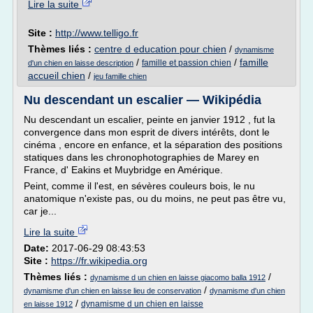
Lire la suite
Site :
http://www.telligo.fr
Thèmes liés :
centre d education pour chien
/
dynamisme
/
/
famille
famille et passion chien
d'un chien en laisse description
accueil chien
/
jeu famille chien
Nu descendant un escalier — Wikipédia
Nu descendant un escalier, peinte en janvier 1912 , fut la
convergence dans mon esprit de divers intérêts, dont le
cinéma , encore en enfance, et la séparation des positions
statiques dans les chronophotographies de Marey en
France, d' Eakins et Muybridge en Amérique.
Peint, comme il l'est, en sévères couleurs bois, le nu
anatomique n'existe pas, ou du moins, ne peut pas être vu,
car je...
Lire la suite
Date:
2017-06-29 08:43:53
Site :
https://fr.wikipedia.org
Thèmes liés :
/
dynamisme d un chien en laisse giacomo balla 1912
/
dynamisme d'un chien en laisse lieu de conservation
dynamisme d'un chien
/
dynamisme d un chien en laisse
en laisse 1912