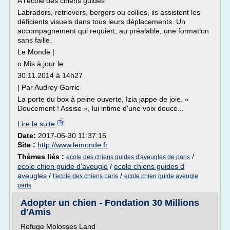
A l'école des chiens guides
Labradors, retrievers, bergers ou collies, ils assistent les
déficients visuels dans tous leurs déplacements. Un
accompagnement qui requiert, au préalable, une formation
sans faille.
Le Monde |
o Mis à jour le
30.11.2014 à 14h27
| Par Audrey Garric
La porte du box à peine ouverte, Izia jappe de joie. «
Doucement ! Assise », lui intime d'une voix douce...
Lire la suite
Date:
2017-06-30 11:37:16
Site :
http://www.lemonde.fr
Thèmes liés :
/
ecole des chiens guides d'aveugles de paris
ecole chien guide d'aveugle
/
ecole chiens guides d
aveugles
/
/
l'ecole des chiens paris
ecole chien guide aveugle
paris
Adopter un chien - Fondation 30 Millions
d'Amis
Refuge Molosses Land