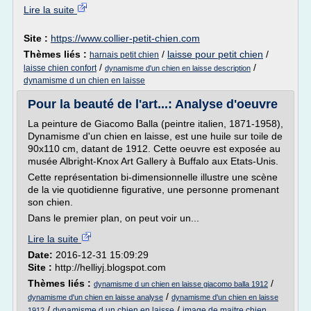
Lire la suite
Site :
https://www.collier-petit-chien.com
Thèmes liés :
/
laisse pour petit chien
/
harnais petit chien
/
/
laisse chien confort
dynamisme d'un chien en laisse description
dynamisme d un chien en laisse
Pour la beauté de l'art...: Analyse d'oeuvre
La peinture de Giacomo Balla (peintre italien, 1871-1958),
Dynamisme d'un chien en laisse, est une huile sur toile de
90x110 cm, datant de 1912. Cette oeuvre est exposée au
musée Albright-Knox Art Gallery à Buffalo aux Etats-Unis.
Cette représentation bi-dimensionnelle illustre une scène
de la vie quotidienne figurative, une personne promenant
son chien.
Dans le premier plan, on peut voir un...
Lire la suite
Date:
2016-12-31 15:09:29
Site :
http://helliyj.blogspot.com
Thèmes liés :
/
dynamisme d un chien en laisse giacomo balla 1912
/
dynamisme d'un chien en laisse analyse
dynamisme d'un chien en laisse
/
/
dynamisme d un chien en laisse
image de maitre chien
1912