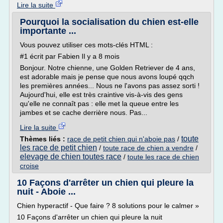
Lire la suite
Pourquoi la socialisation du chien est-elle
importante ...
Vous pouvez utiliser ces mots-clés HTML :
#1 écrit par Fabien Il y a 8 mois
Bonjour. Notre chienne, une Golden Retriever de 4 ans,
est adorable mais je pense que nous avons loupé qqch
les premières années... Nous ne l'avons pas assez sorti !
Aujourd'hui, elle est très craintive vis-à-vis des gens
qu'elle ne connaît pas : elle met la queue entre les
jambes et se cache derrière nous. Pas...
Lire la suite
toute
Thèmes liés :
race de petit chien qui n'aboie pas
/
les race de petit chien
/
toute race de chien a vendre
/
elevage de chien toutes race
/
toute les race de chien
croise
10 Façons d'arrêter un chien qui pleure la
nuit - Aboie ...
Chien hyperactif - Que faire ? 8 solutions pour le calmer »
10 Façons d'arrêter un chien qui pleure la nuit