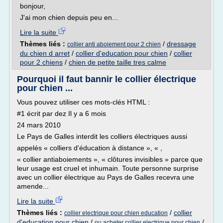
bonjour,
J'ai mon chien depuis peu en...
Lire la suite
Thèmes liés :
/
dressage
collier anti aboiement pour 2 chien
du chien d arret
/
collier d'education pour chien
/
collier
pour 2 chiens
/
chien de petite taille tres calme
Pourquoi il faut bannir le collier électrique
pour chien ...
Vous pouvez utiliser ces mots-clés HTML :
#1 écrit par dez Il y a 6 mois
24 mars 2010
Le Pays de Galles interdit les colliers électriques aussi
appelés « colliers d'éducation à distance », « ,
« collier antiaboiements », « clôtures invisibles » parce que
leur usage est cruel et inhumain. Toute personne surprise
avec un collier électrique au Pays de Galles recevra une
amende...
Lire la suite
Thèmes liés :
/
collier
collier electrique pour chien education
d'education pour chien
/
/
ou acheter collier electrique pour chien