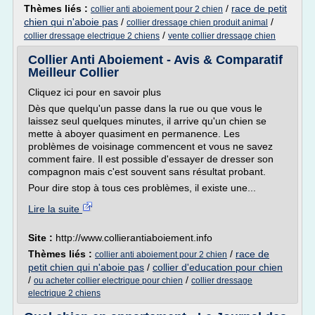
Thèmes liés :
/
race de petit
collier anti aboiement pour 2 chien
chien qui n'aboie pas
/
/
collier dressage chien produit animal
/
collier dressage electrique 2 chiens
vente collier dressage chien
Collier Anti Aboiement - Avis & Comparatif
Meilleur Collier
Cliquez ici pour en savoir plus
Dès que quelqu'un passe dans la rue ou que vous le
laissez seul quelques minutes, il arrive qu'un chien se
mette à aboyer quasiment en permanence. Les
problèmes de voisinage commencent et vous ne savez
comment faire. Il est possible d'essayer de dresser son
compagnon mais c'est souvent sans résultat probant.
Pour dire stop à tous ces problèmes, il existe une...
Lire la suite
Site :
http://www.collierantiaboiement.info
Thèmes liés :
/
race de
collier anti aboiement pour 2 chien
petit chien qui n'aboie pas
/
collier d'education pour chien
/
/
ou acheter collier electrique pour chien
collier dressage
electrique 2 chiens