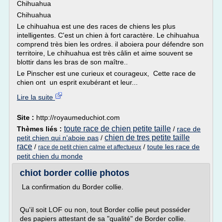
Chihuahua
Chihuahua
Le chihuahua est une des races de chiens les plus
intelligentes. C'est un chien à fort caractère. Le chihuahua
comprend très bien les ordres. il aboiera pour défendre son
territoire, Le chihuahua est très câlin et aime souvent se
blottir dans les bras de son maître..
Le Pinscher est une curieux et courageux, Cette race de
chien ont un esprit exubérant et leur...
Lire la suite
Site :
http://royaumeduchiot.com
toute race de chien petite taille
Thèmes liés :
/
race de
chien de tres petite taille
petit chien qui n'aboie pas
/
race
/
/
toute les race de
race de petit chien calme et affectueux
petit chien du monde
chiot border collie photos
La confirmation du Border collie.
Qu'il soit LOF ou non, tout Border collie peut posséder
des papiers attestant de sa "qualité" de Border collie.