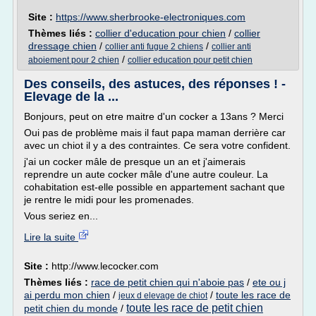
Site :
https://www.sherbrooke-electroniques.com
Thèmes liés :
collier d'education pour chien
/
collier
dressage chien
/
/
collier anti fugue 2 chiens
collier anti
/
aboiement pour 2 chien
collier education pour petit chien
Des conseils, des astuces, des réponses ! -
Elevage de la ...
Bonjours, peut on etre maitre d'un cocker a 13ans ? Merci
Oui pas de problème mais il faut papa maman derrière car
avec un chiot il y a des contraintes. Ce sera votre confident.
j'ai un cocker mâle de presque un an et j'aimerais
reprendre un aute cocker mâle d'une autre couleur. La
cohabitation est-elle possible en appartement sachant que
je rentre le midi pour les promenades.
Vous seriez en...
Lire la suite
Site :
http://www.lecocker.com
Thèmes liés :
race de petit chien qui n'aboie pas
/
ete ou j
ai perdu mon chien
/
/
toute les race de
jeux d elevage de chiot
toute les race de petit chien
petit chien du monde
/