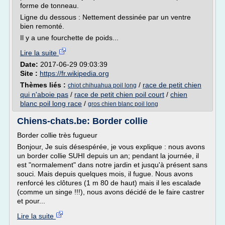
forme de tonneau.
Ligne du dessous : Nettement dessinée par un ventre
bien remonté.
Il y a une fourchette de poids...
Lire la suite
Date:
2017-06-29 09:03:39
Site :
https://fr.wikipedia.org
Thèmes liés :
/
race de petit chien
chiot chihuahua poil long
qui n'aboie pas
/
race de petit chien poil court
/
chien
blanc poil long race
/
gros chien blanc poil long
Chiens-chats.be: Border collie
Border collie très fugueur
Bonjour, Je suis désespérée, je vous explique : nous avons
un border collie SUHI depuis un an; pendant la journée, il
est "normalement" dans notre jardin et jusqu'à présent sans
souci. Mais depuis quelques mois, il fugue. Nous avons
renforcé les clôtures (1 m 80 de haut) mais il les escalade
(comme un singe !!!), nous avons décidé de le faire castrer
et pour...
Lire la suite