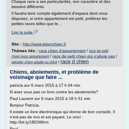
Chaque race a ses particularités, son caractère et des
besoins différents.
Il faudra tenir compte également d'espace dont vous
disposez, si votre appartement est petit, préférez les
petites races telles que le...
Lire la suite
Site :
http://www.lebonchien.fr
Thèmes liés :
race chien d'appartement
/
race de petit
/
race de petit chien qui n'aboie pas
/
chien pour appartement
race d chien
/
adopter chien adulte ou chiot
Chiens, aboiements, et problème de
voisinage que faire ...
patricia sur 6 mars 2015 à 17 h 04 min
N avez vous pas un livre contre les aboiements?
Paul Laurent sur 6 mars 2015 à 18 h 51 min
Bonjour Patricia,
Il existe un livre électronique qui donne de bon conseils. Il
n'est pas de moi et est payant. Le voici :
http://bit.ly/1BOXMrm
Paul