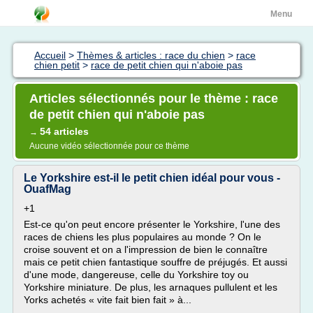
Menu
Accueil
>
Thèmes & articles : race du chien
>
race
chien petit
>
race de petit chien qui n'aboie pas
Articles sélectionnés pour le thème : race
de petit chien qui n'aboie pas
54 articles
→
Aucune vidéo sélectionnée pour ce thème
Le Yorkshire est-il le petit chien idéal pour vous -
OuafMag
+1
Est-ce qu'on peut encore présenter le Yorkshire, l'une des
races de chiens les plus populaires au monde ? On le
croise souvent et on a l'impression de bien le connaître
mais ce petit chien fantastique souffre de préjugés. Et aussi
d'une mode, dangereuse, celle du Yorkshire toy ou
Yorkshire miniature. De plus, les arnaques pullulent et les
Yorks achetés « vite fait bien fait » à...