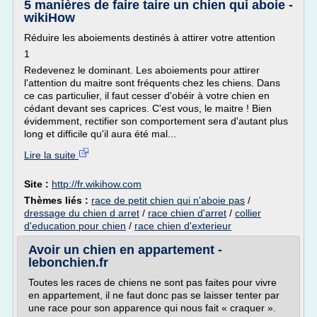
5 manières de faire taire un chien qui aboie -
wikiHow
Réduire les aboiements destinés à attirer votre attention
1
Redevenez le dominant. Les aboiements pour attirer
l'attention du maitre sont fréquents chez les chiens. Dans
ce cas particulier, il faut cesser d'obéir à votre chien en
cédant devant ses caprices. C'est vous, le maitre ! Bien
évidemment, rectifier son comportement sera d'autant plus
long et difficile qu'il aura été mal...
Lire la suite
Site :
http://fr.wikihow.com
Thèmes liés :
race de petit chien qui n'aboie pas
/
dressage du chien d arret
/
race chien d'arret
/
collier
d'education pour chien
/
race chien d'exterieur
Avoir un chien en appartement -
lebonchien.fr
Toutes les races de chiens ne sont pas faites pour vivre
en appartement, il ne faut donc pas se laisser tenter par
une race pour son apparence qui nous fait « craquer ».