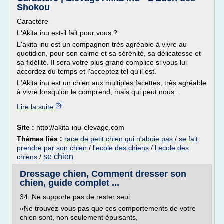
Shokou
Caractère
L'Akita inu est-il fait pour vous ?
L'akita inu est un compagnon très agréable à vivre au
quotidien, pour son calme et sa sérénité, sa délicatesse et
sa fidélité. Il sera votre plus grand complice si vous lui
accordez du temps et l'acceptez tel qu'il est.
L'Akita inu est un chien aux multiples facettes, très agréable
à vivre lorsqu'on le comprend, mais qui peut nous...
Lire la suite
Site :
http://akita-inu-elevage.com
Thèmes liés :
race de petit chien qui n'aboie pas
/
se fait
prendre par son chien
/
l'ecole des chiens
/
l ecole des
se chien
chiens
/
Dressage chien, Comment dresser son
chien, guide complet ...
34. Ne supporte pas de rester seul
«Ne trouvez-vous pas que ces comportements de votre
chien sont, non seulement épuisants,