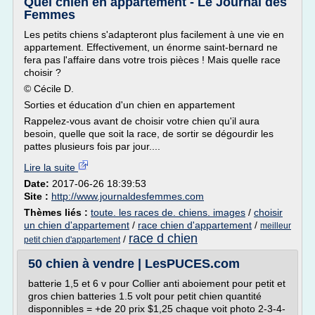
Quel chien en appartement - Le Journal des
Femmes
Les petits chiens s'adapteront plus facilement à une vie en
appartement. Effectivement, un énorme saint-bernard ne
fera pas l'affaire dans votre trois pièces ! Mais quelle race
choisir ?
© Cécile D.
Sorties et éducation d'un chien en appartement
Rappelez-vous avant de choisir votre chien qu'il aura
besoin, quelle que soit la race, de sortir se dégourdir les
pattes plusieurs fois par jour....
Lire la suite
Date:
2017-06-26 18:39:53
Site :
http://www.journaldesfemmes.com
Thèmes liés :
toute. les races de. chiens. images
/
choisir
un chien d'appartement
/
race chien d'appartement
/
meilleur
race d chien
/
petit chien d'appartement
50 chien à vendre | LesPUCES.com
batterie 1,5 et 6 v pour Collier anti aboiement pour petit et
gros chien batteries 1.5 volt pour petit chien quantité
disponnibles = +de 20 prix $1,25 chaque voit photo 2-3-4-