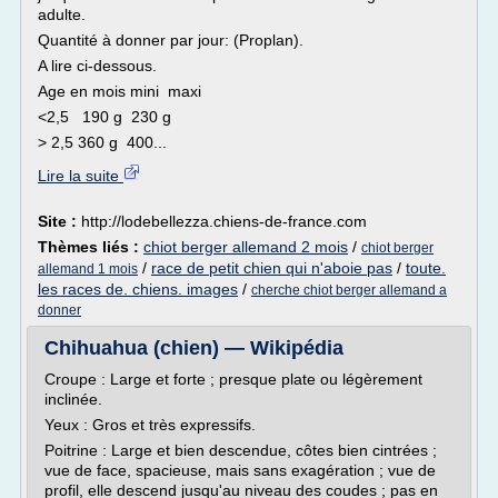
adulte.
Quantité à donner par jour: (Proplan).
A lire ci-dessous.
Age en mois mini maxi
<2,5 190 g 230 g
> 2,5 360 g 400...
Lire la suite
Site :
http://lodebellezza.chiens-de-france.com
Thèmes liés :
chiot berger allemand 2 mois
/
chiot berger
/
race de petit chien qui n'aboie pas
/
toute.
allemand 1 mois
les races de. chiens. images
/
cherche chiot berger allemand a
donner
Chihuahua (chien) — Wikipédia
Croupe : Large et forte ; presque plate ou légèrement
inclinée.
Yeux : Gros et très expressifs.
Poitrine : Large et bien descendue, côtes bien cintrées ;
vue de face, spacieuse, mais sans exagération ; vue de
profil, elle descend jusqu'au niveau des coudes ; pas en