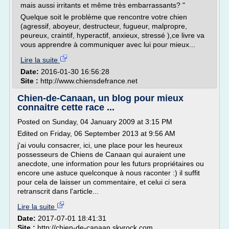
mais aussi irritants et même très embarrassants? "
Quelque soit le problème que rencontre votre chien
(agressif, aboyeur, destructeur, fugueur, malpropre,
peureux, craintif, hyperactif, anxieux, stressé ),ce livre va
vous apprendre à communiquer avec lui pour mieux...
Lire la suite
Date:
2016-01-30 16:56:28
Site :
http://www.chiensdefrance.net
Chien-de-Canaan, un blog pour mieux
connaitre cette race ...
Posted on Sunday, 04 January 2009 at 3:15 PM
Edited on Friday, 06 September 2013 at 9:56 AM
j'ai voulu consacrer, ici, une place pour les heureux
possesseurs de Chiens de Canaan qui auraient une
anecdote, une information pour les futurs propriétaires ou
encore une astuce quelconque à nous raconter :) il suffit
pour cela de laisser un commentaire, et celui ci sera
retranscrit dans l'article...
Lire la suite
Date:
2017-07-01 18:41:31
Site :
http://chien-de-canaan.skyrock.com