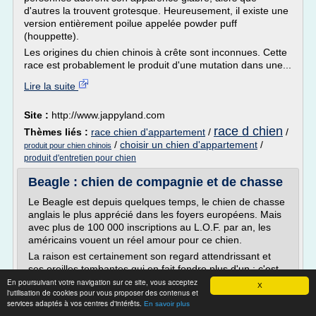
d'autres la trouvent grotesque. Heureusement, il existe une
version entièrement poilue appelée powder puff
(houppette).
Les origines du chien chinois à crête sont inconnues. Cette
race est probablement le produit d'une mutation dans une...
Lire la suite
Site :
http://www.jappyland.com
race d chien
Thèmes liés :
race chien d'appartement
/
/
/
choisir un chien d'appartement
/
produit pour chien chinois
produit d'entretien pour chien
Beagle : chien de compagnie et de chasse
Le Beagle est depuis quelques temps, le chien de chasse
anglais le plus apprécié dans les foyers européens. Mais
avec plus de 100 000 inscriptions au L.O.F. par an, les
américains vouent un réel amour pour ce chien.
La raison est certainement son regard attendrissant et
ses oreilles tombantes qui en fait fondre plus d'un : c'est
pour nous une des références dans les chiens de...
En poursuivant votre navigation sur ce site, vous acceptez
X
l'utilisation de cookies pour vous proposer des contenus et
Lire la suite
services adaptés à vos centres d'intérêts.
En savoir plus