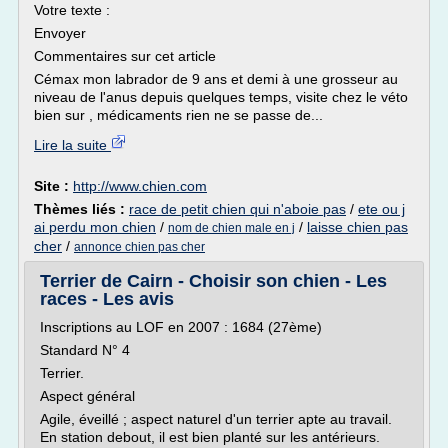
Votre texte :
Envoyer
Commentaires sur cet article
Cémax mon labrador de 9 ans et demi à une grosseur au
niveau de l'anus depuis quelques temps, visite chez le véto
bien sur , médicaments rien ne se passe de...
Lire la suite
Site :
http://www.chien.com
Thèmes liés :
race de petit chien qui n'aboie pas
/
ete ou j
ai perdu mon chien
/
/
laisse chien pas
nom de chien male en j
cher
/
annonce chien pas cher
Terrier de Cairn - Choisir son chien - Les
races - Les avis
Inscriptions au LOF en 2007 : 1684 (27ème)
Standard N° 4
Terrier.
Aspect général
Agile, éveillé ; aspect naturel d'un terrier apte au travail.
En station debout, il est bien planté sur les antérieurs.