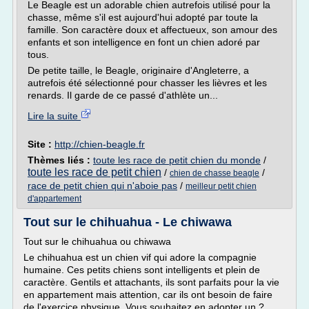
Le Beagle est un adorable chien autrefois utilisé pour la
chasse, même s'il est aujourd'hui adopté par toute la
famille. Son caractère doux et affectueux, son amour des
enfants et son intelligence en font un chien adoré par
tous.
De petite taille, le Beagle, originaire d'Angleterre, a
autrefois été sélectionné pour chasser les lièvres et les
renards. Il garde de ce passé d'athlète un...
Lire la suite
Site :
http://chien-beagle.fr
Thèmes liés :
toute les race de petit chien du monde
/
toute les race de petit chien
/
/
chien de chasse beagle
race de petit chien qui n'aboie pas
/
meilleur petit chien
d'appartement
Tout sur le chihuahua - Le chiwawa
Tout sur le chihuahua ou chiwawa
Le chihuahua est un chien vif qui adore la compagnie
humaine. Ces petits chiens sont intelligents et plein de
caractère. Gentils et attachants, ils sont parfaits pour la vie
en appartement mais attention, car ils ont besoin de faire
de l'exercice physique. Vous souhaitez en adopter un ?