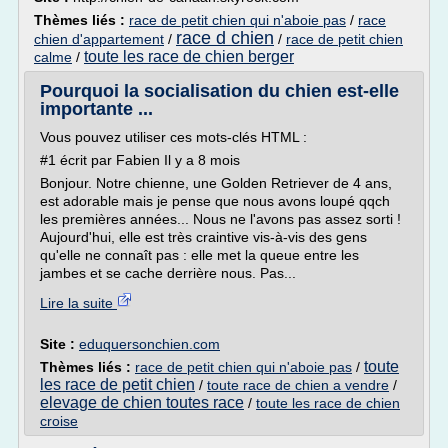
Thèmes liés :
race de petit chien qui n'aboie pas
/
race
race d chien
chien d'appartement
/
/
race de petit chien
toute les race de chien berger
calme
/
Pourquoi la socialisation du chien est-elle
importante ...
Vous pouvez utiliser ces mots-clés HTML :
#1 écrit par Fabien Il y a 8 mois
Bonjour. Notre chienne, une Golden Retriever de 4 ans,
est adorable mais je pense que nous avons loupé qqch
les premières années... Nous ne l'avons pas assez sorti !
Aujourd'hui, elle est très craintive vis-à-vis des gens
qu'elle ne connaît pas : elle met la queue entre les
jambes et se cache derrière nous. Pas...
Lire la suite
Site :
eduquersonchien.com
toute
Thèmes liés :
race de petit chien qui n'aboie pas
/
les race de petit chien
/
toute race de chien a vendre
/
elevage de chien toutes race
/
toute les race de chien
croise