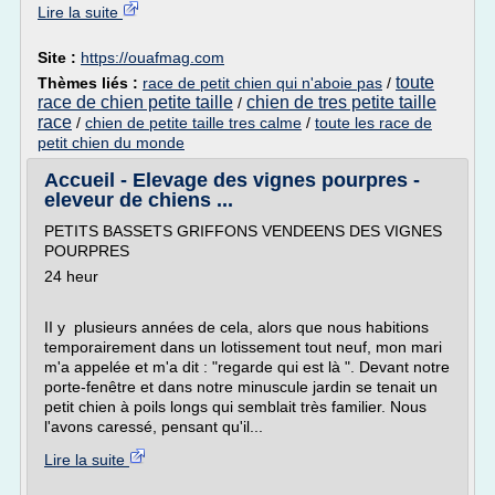
Lire la suite
Site :
https://ouafmag.com
toute
Thèmes liés :
race de petit chien qui n'aboie pas
/
race de chien petite taille
chien de tres petite taille
/
race
/
chien de petite taille tres calme
/
toute les race de
petit chien du monde
Accueil - Elevage des vignes pourpres -
eleveur de chiens ...
PETITS BASSETS GRIFFONS VENDEENS DES VIGNES
POURPRES
24 heur
II y plusieurs années de cela, alors que nous habitions
temporairement dans un lotissement tout neuf, mon mari
m'a appelée et m'a dit : "regarde qui est là ". Devant notre
porte-fenêtre et dans notre minuscule jardin se tenait un
petit chien à poils longs qui semblait très familier. Nous
l'avons caressé, pensant qu'il...
Lire la suite