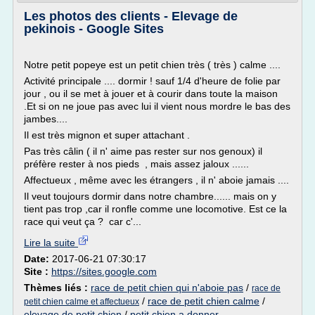
Les photos des clients - Elevage de
pekinois - Google Sites
Notre petit popeye est un petit chien très ( très ) calme ....
Activité principale .... dormir ! sauf 1/4 d'heure de folie par
jour , ou il se met à jouer et à courir dans toute la maison
.Et si on ne joue pas avec lui il vient nous mordre le bas des
jambes....
Il est très mignon et super attachant .
Pas très câlin ( il n' aime pas rester sur nos genoux) il
préfère rester à nos pieds , mais assez jaloux ......
Affectueux , même avec les étrangers , il n' aboie jamais ....
Il veut toujours dormir dans notre chambre...... mais on y
tient pas trop ,car il ronfle comme une locomotive. Est ce la
race qui veut ça ? car c'...
Lire la suite
Date:
2017-06-21 07:30:17
Site :
https://sites.google.com
Thèmes liés :
race de petit chien qui n'aboie pas
/
race de
/
race de petit chien calme
/
petit chien calme et affectueux
elevage de petit chien
/
petit chien a donner