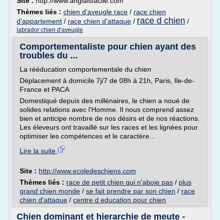
Site :
http://www.anglaisfacile.com
Thèmes liés :
chien d'aveugle race
/
race chien
race d chien
d'appartement
/
race chien d'attaque
/
/
labrador chien d'aveugle
Comportementaliste pour chien ayant des
troubles du ...
La rééducation comportementale du chien
Déplacement à domicile 7j/7 de 08h à 21h, Paris, Ile-de-
France et PACA
Domestiqué depuis des millénaires, le chien a noué de
solides relations avec l'Homme. Il nous comprend assez
bien et anticipe nombre de nos désirs et de nos réactions.
Les éleveurs ont travaillé sur les races et les lignées pour
optimiser les compétences et le caractère...
Lire la suite
Site :
http://www.ecoledeschiens.com
Thèmes liés :
race de petit chien qui n'aboie pas
/
plus
grand chien monde
/
se fait prendre par son chien
/
race
chien d'attaque
/
centre d education pour chien
Chien dominant et hierarchie de meute -