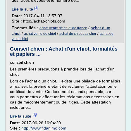
des races élevées et le nombre de...
Lire la suite
Date:
2017-04-11 13:57:07
Site :
http://achat-chiots.com
Thèmes liés :
/
achat d un
achat vente de chiot de france
chiot
/
/
/
achat vente de chiot
achat de chiot pas cher
achat de
votre chiot
Conseil chien : Achat d'un chiot, formalités
et papiers ...
conseil chien
Les premières précautions à prendre lors de l'achat d'un
chiot
Lors de l'achat d'un chiot, il existe une pléiade de formalités
à réaliser, la première étant de réclamer l'attestation ou le
certificat de vente. Ce document est indispensable, car il
vous permettra d'effectuer les réclamations nécessaires en
cas de mécontentement ou de litiges. Cette attestation
inclut une...
Lire la suite
Date:
2017-06-26 16:04:20
Site :
http://www.fidanimo.com