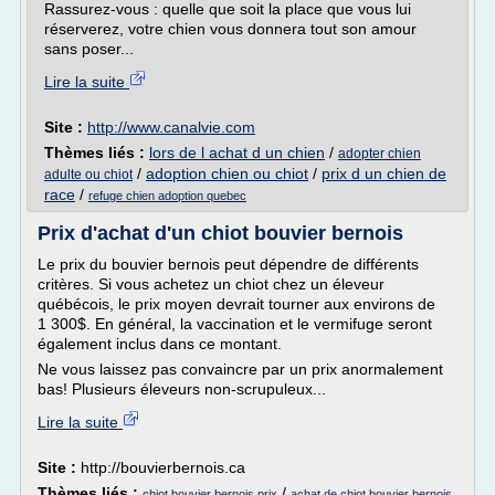
Rassurez-vous : quelle que soit la place que vous lui
réserverez, votre chien vous donnera tout son amour
sans poser...
Lire la suite
Site :
http://www.canalvie.com
Thèmes liés :
lors de l achat d un chien
/
adopter chien
/
adoption chien ou chiot
/
prix d un chien de
adulte ou chiot
race
/
refuge chien adoption quebec
Prix d'achat d'un chiot bouvier bernois
Le prix du bouvier bernois peut dépendre de différents
critères. Si vous achetez un chiot chez un éleveur
québécois, le prix moyen devrait tourner aux environs de
1 300$. En général, la vaccination et le vermifuge seront
également inclus dans ce montant.
Ne vous laissez pas convaincre par un prix anormalement
bas! Plusieurs éleveurs non-scrupuleux...
Lire la suite
Site :
http://bouvierbernois.ca
Thèmes liés :
/
chiot bouvier bernois prix
achat de chiot bouvier bernois