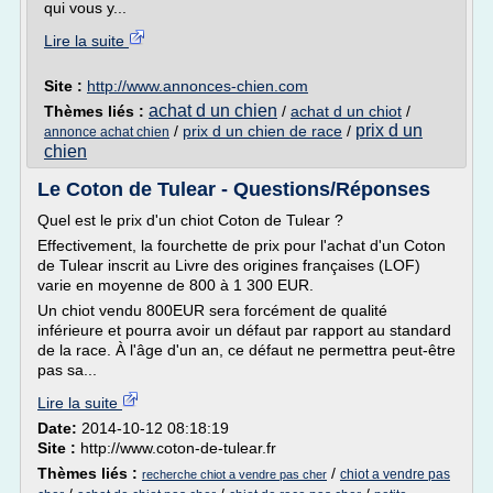
qui vous y...
Lire la suite
Site :
http://www.annonces-chien.com
achat d un chien
Thèmes liés :
/
achat d un chiot
/
prix d un
/
prix d un chien de race
/
annonce achat chien
chien
Le Coton de Tulear - Questions/Réponses
Quel est le prix d'un chiot Coton de Tulear ?
Effectivement, la fourchette de prix pour l'achat d'un Coton
de Tulear inscrit au Livre des origines françaises (LOF)
varie en moyenne de 800 à 1 300 EUR.
Un chiot vendu 800EUR sera forcément de qualité
inférieure et pourra avoir un défaut par rapport au standard
de la race. À l'âge d'un an, ce défaut ne permettra peut-être
pas sa...
Lire la suite
Date:
2014-10-12 08:18:19
Site :
http://www.coton-de-tulear.fr
Thèmes liés :
/
chiot a vendre pas
recherche chiot a vendre pas cher