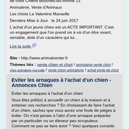
de chiot Chiens Bouches-du-Rhône 13
Animalerie, Vente d'Animaux
Les chiots La Valentine Marseille
Dernière Mise à Jour : le 24 juin 2017
L'achat d'un jeune chien est un ACTE IMPORTANT. C'est
un engagement que l'on prend vis à vis d'un être vivant,
sensible, doté d'un caractère qui lui...
Lire la suite
Site :
http://www.animalcenter.fr
Thèmes liés :
vente chien et chiot
/
/
animalerie vente chiot
/
/
vente chien animalerie
achat vente de chiot
chiot animalerie marseille
Eviter les arnaques à l'achat d'un chien -
Annonces Chien
Eviter les arnaques à l'achat d'un chien
Vous êtes prêt(e) à accueillir un chien à la maison et à
entamer vos recherches ? En choisissant de faire l'achat
d'un chien, sachez que vous aurez une foule de pièges à
éviter. On n'est jamais à l'abri d'une arnaque préparée
par un particulier ou un éleveur peu scrupuleux.
Comment ne pas se faire avoir ? Voici quelques conseils