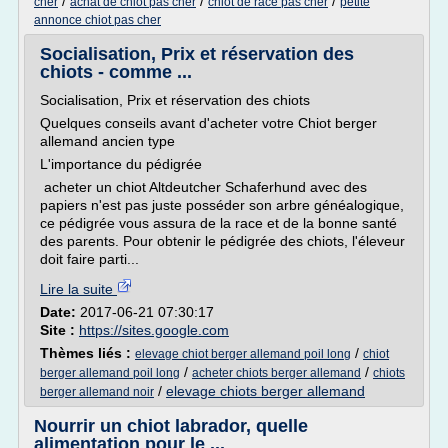
/
/
/
cher
achat de chiot pas cher
chiot de race pas cher
petite
annonce chiot pas cher
Socialisation, Prix et réservation des
chiots - comme ...
Socialisation, Prix et réservation des chiots
Quelques conseils avant d'acheter votre Chiot berger
allemand ancien type
L'importance du pédigrée
acheter un chiot Altdeutcher Schaferhund avec des
papiers n'est pas juste posséder son arbre généalogique,
ce pédigrée vous assura de la race et de la bonne santé
des parents. Pour obtenir le pédigrée des chiots, l'éleveur
doit faire parti...
Lire la suite
Date:
2017-06-21 07:30:17
Site :
https://sites.google.com
Thèmes liés :
/
elevage chiot berger allemand poil long
chiot
/
/
berger allemand poil long
acheter chiots berger allemand
chiots
/
elevage chiots berger allemand
berger allemand noir
Nourrir un chiot labrador, quelle
alimentation pour le ...