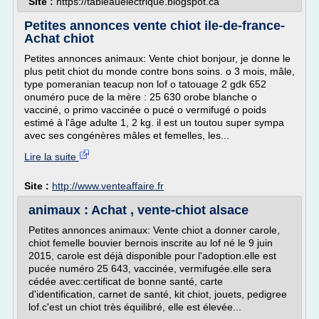
Site :
https://tableauelectrique.blogspot.ca
Petites annonces vente chiot ile-de-france-
Achat chiot
Petites annonces animaux: Vente chiot bonjour, je donne le
plus petit chiot du monde contre bons soins. o 3 mois, mâle,
type pomeranian teacup non lof o tatouage 2 gdk 652
onuméro puce de la mère : 25 630 orobe blanche o
vacciné, o primo vaccinée o pucé o vermifugé o poids
estimé à l'âge adulte 1, 2 kg. il est un toutou super sympa
avec ses congénères mâles et femelles, les...
Lire la suite
Site :
http://www.venteaffaire.fr
animaux : Achat , vente-chiot alsace
Petites annonces animaux: Vente chiot a donner carole,
chiot femelle bouvier bernois inscrite au lof né le 9 juin
2015, carole est déjà disponible pour l'adoption.elle est
pucée numéro 25 643, vaccinée, vermifugée.elle sera
cédée avec:certificat de bonne santé, carte
d'identification, carnet de santé, kit chiot, jouets, pedigree
lof.c'est un chiot très équilibré, elle est élevée...