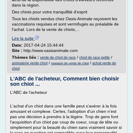
dans la région.
Des chiots pour votre tranquillité d'esprit
Tous les chiots vendus chez Oasis Animale reçoivent les
vaccinations requises et sont vermifugés au préalable de
l'achat. Lors de la vente de chiots,...
Lire la suite
Date:
2017-04-24 15:44:44
Site :
http://www.oasisanimale.com
Thèmes liés :
/
/
vente de chiot de race
chiot de race petite
/
/
animalerie vente chiot
achat vente de
magasin de vente de chiot
chiot
L'ABC de l'acheteur, Comment bien choisir
son chiot ...
L'ABC de l'acheteur
L'achat d'un chiot dans une famille peut s'avérer à la fois
amusant et complexe. Certes, l'adoption d'un chien n'est
pas une décision à prendre à la légère. Trop de gens font
l'acquisition d'un chiot par coup de coeur, coup de tête ou
simplement pour la beauté du chien sans vraiment savoir si
la race en question est compatible avec leur personnalité,