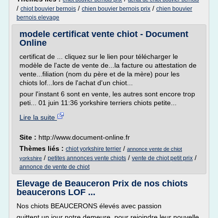
/
/
/
chiot bouvier bernois
chien bouvier bernois prix
chien bouvier
bernois elevage
modele certificat vente chiot - Document
Online
certificat de ... cliquez sur le lien pour télécharger le
modèle de l'acte de vente de...la facture ou attestation de
vente...filiation (nom du père et de la mère) pour les
chiots lof...lors de l'achat d'un chiot...
pour l'instant 6 sont en vente, les autres sont encore trop
peti... 01 juin 11:36 yorkshire terriers chiots petite...
Lire la suite
Site :
http://www.document-online.fr
Thèmes liés :
/
chiot yorkshire terrier
annonce vente de chiot
/
/
/
petites annonces vente chiots
vente de chiot petit prix
yorkshire
annonce de vente de chiot
Elevage de Beauceron Prix de nos chiots
beaucerons LOF ...
Nos chiots BEAUCERONS élevés avec passion
quittent un jour notre demeure, pour rejoindre leur nouvelle