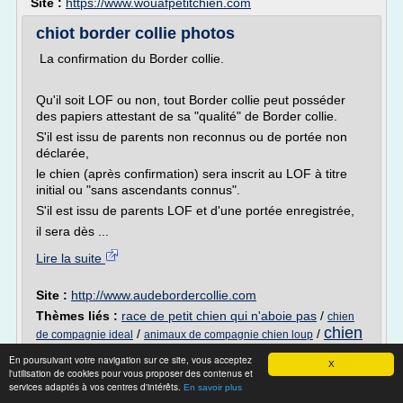
Site :
https://www.wouafpetitchien.com
chiot border collie photos
La confirmation du Border collie.
Qu'il soit LOF ou non, tout Border collie peut posséder
des papiers attestant de sa "qualité" de Border collie.
S'il est issu de parents non reconnus ou de portée non
déclarée,
le chien (après confirmation) sera inscrit au LOF à titre
initial ou "sans ascendants connus".
S'il est issu de parents LOF et d'une portée enregistrée,
il sera dès ...
Lire la suite
Site :
http://www.audebordercollie.com
Thèmes liés :
race de petit chien qui n'aboie pas
/
chien
chien
/
/
de compagnie ideal
animaux de compagnie chien loup
animal de compagnie
/
achat d un chiot
En poursuivant votre navigation sur ce site, vous acceptez
X
l'utilisation de cookies pour vous proposer des contenus et
Tarif Chiot - eleveur de chiens Bouvier
services adaptés à vos centres d'intérêts.
En savoir plus
bernois