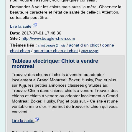
Pour vous en assurer, voici quelques conseils :
Demandez à voir les chiots mais aussi la mère. Observez la
beauté, le caractère et l'état de santé de celle-ci. Attention,
certes elle peut être...
Lire la suite
Date:
2017-07-01 17:48:36
Site :
http://www.beagle-chien.com
Thèmes liés :
/
achat d un chiot
/
donne
chiot beagle 2 mois
chiot chien
/
nourriture chien et chiot
/
chiot beagle
Tableau electrique: Chiot a vendre
montreal
Trouvez des chiens et chiots a vendre ou adopter
localement a Grand Montreal: Boxer, Husky, Pug et plus
sur Kijiji, les petites annonces classees gratuites au.
Trouvez Chien dans chiens, chiots a vendre Trouvez des
chiens et chiots a vendre ou adopter localement a Grand
Montreal: Boxer, Husky, Pug et plus sur. - Ce site est une
veritable mine d'or: il permet de trouver le chien qui vous
convient...
Lire la suite