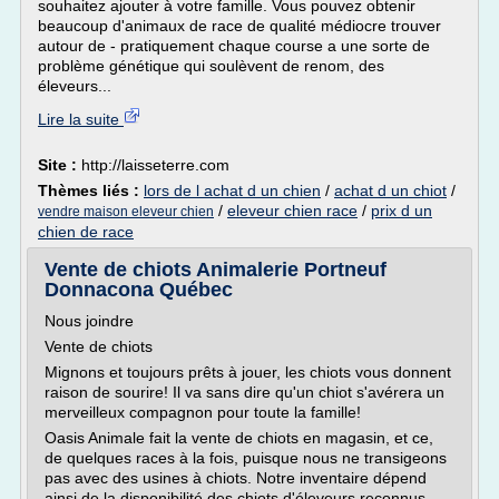
souhaitez ajouter à votre famille. Vous pouvez obtenir
beaucoup d'animaux de race de qualité médiocre trouver
autour de - pratiquement chaque course a une sorte de
problème génétique qui soulèvent de renom, des
éleveurs...
Lire la suite
Site :
http://laisseterre.com
Thèmes liés :
lors de l achat d un chien
/
achat d un chiot
/
/
eleveur chien race
/
prix d un
vendre maison eleveur chien
chien de race
Vente de chiots Animalerie Portneuf
Donnacona Québec
Nous joindre
Vente de chiots
Mignons et toujours prêts à jouer, les chiots vous donnent
raison de sourire! Il va sans dire qu'un chiot s'avérera un
merveilleux compagnon pour toute la famille!
Oasis Animale fait la vente de chiots en magasin, et ce,
de quelques races à la fois, puisque nous ne transigeons
pas avec des usines à chiots. Notre inventaire dépend
ainsi de la disponibilité des chiots d'éleveurs reconnus