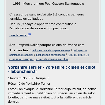
1996 Mes premiers Petit Gascon Saintongeois
Chasseur de sanglier,j'ai vite été conquis par leurs
formidables aptitudes .
Depuis, j'essaye d'apporter ma contribution à
l'amélioration de sa race non pas pour...
Lire la suite
Site :
http://duvallonpourpre.chiens-de-france.com
Thèmes liés :
/
petit gascon saintongeois elevage
petit gascon
/
/
race de chien de
saintongeois sanglier
petit gascon saintongeois
/
chasse au sanglier
chien de chasse sanglier
Yorkshire Terrier - Yorkshire : chien et chiot
- lebonchien.fr
Standard No 86 - Groupe 3
Résumé du Yorkshire Terrier
Lorsqu'on évoque le Yorkshire Terrier aujourd'hui, on pense
immédiatement au petit chien bourgeois, au chien de salon
toiletté, parfumé mais il était tout à fait différent au siècle
dernier.