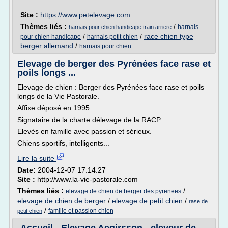
Site :
https://www.petelevage.com
Thèmes liés :
/
harnais
harnais pour chien handicape train arriere
/
/
race chien type
pour chien handicape
harnais petit chien
berger allemand
/
harnais pour chien
Elevage de berger des Pyrénées face rase et
poils longs ...
Elevage de chien : Berger des Pyrénées face rase et poils
longs de la Vie Pastorale.
Affixe déposé en 1995.
Signataire de la charte délevage de la RACP.
Elevés en famille avec passion et sérieux.
Chiens sportifs, intelligents...
Lire la suite
Date:
2004-12-07 17:14:27
Site :
http://www.la-vie-pastorale.com
Thèmes liés :
/
elevage de chien de berger des pyrenees
elevage de chien de berger
/
elevage de petit chien
/
rase de
/
famille et passion chien
petit chien