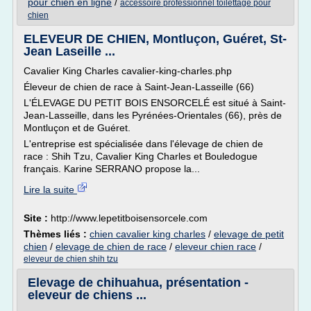
pour chien en ligne
/
accessoire professionnel toilettage pour
chien
ELEVEUR DE CHIEN, Montluçon, Guéret, St-
Jean Laseille ...
Cavalier King Charles cavalier-king-charles.php
Éleveur de chien de race à Saint-Jean-Lasseille (66)
L'ÉLEVAGE DU PETIT BOIS ENSORCELÉ est situé à Saint-
Jean-Lasseille, dans les Pyrénées-Orientales (66), près de
Montluçon et de Guéret.
L'entreprise est spécialisée dans l'élevage de chien de
race : Shih Tzu, Cavalier King Charles et Bouledogue
français. Karine SERRANO propose la...
Lire la suite
Site :
http://www.lepetitboisensorcele.com
Thèmes liés :
chien cavalier king charles
/
elevage de petit
chien
/
elevage de chien de race
/
eleveur chien race
/
eleveur de chien shih tzu
Elevage de chihuahua, présentation -
eleveur de chiens ...