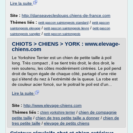
Lire la suite
Site :
http://danseaveclesloups.chiens-de-france.com
Thèmes liés :
/
petit gascon saintongeois standard
petit gascon
/
/
saintongeois elevage
petit gascon saintongeois lievre
petit gascon
/
saintongeois sanglier
petit gascon saintongeois
CHIOTS > CHIENS > YORK : www.elevage-
chiens.com
Le Yorkshire Terrier est un chien de petite taille à poil
long. Très compact , il se tient très droit, le dos droit, le
rein soutenu, les côtes modérément cintrées. Le poil pend
droit de façon égale de chaque côté, partagé d'une réie
qui s'étend du nez à l'extrémité de la queue. La robe est
de couleur acier foncé, sur le poitrail le poil est d'un...
Lire la suite
Site :
http://www.elevage-chiens.com
Thèmes liés :
/
chien de compagnie
chien yorkshire terrier
petite taille
/
chien de tres petite taille a donner
/
chien de
tres petite taille
/
elevage de petits chiens