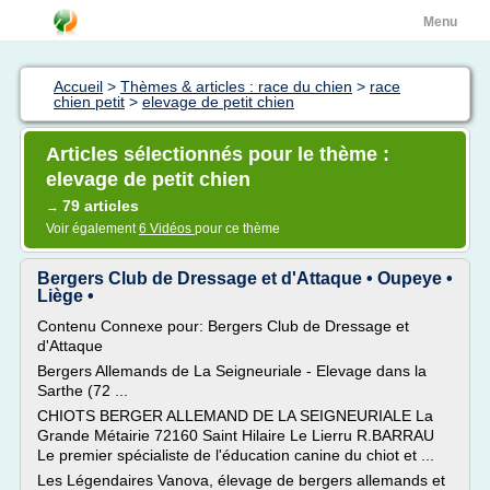
Menu
Accueil
>
Thèmes & articles : race du chien
>
race
chien petit
>
elevage de petit chien
Articles sélectionnés pour le thème :
elevage de petit chien
79 articles
→
Voir également
6 Vidéos
pour ce thème
Bergers Club de Dressage et d'Attaque • Oupeye •
Liège •
Contenu Connexe pour: Bergers Club de Dressage et
d'Attaque
Bergers Allemands de La Seigneuriale - Elevage dans la
Sarthe (72 ...
CHIOTS BERGER ALLEMAND DE LA SEIGNEURIALE La
Grande Métairie 72160 Saint Hilaire Le Lierru R.BARRAU
Le premier spécialiste de l'éducation canine du chiot et ...
Les Légendaires Vanova, élevage de bergers allemands et