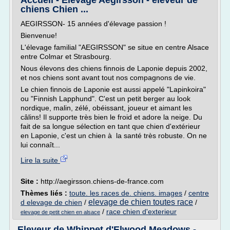
Accueil - Elevage Aegirsson - eleveur de
chiens Chien ...
AEGIRSSON- 15 années d'élevage passion !
Bienvenue!
L'élevage familial "AEGIRSSON" se situe en centre Alsace
entre Colmar et Strasbourg.
Nous élevons des chiens finnois de Laponie depuis 2002,
et nos chiens sont avant tout nos compagnons de vie.
Le chien finnois de Laponie est aussi appelé "Lapinkoira"
ou "Finnish Lapphund". C'est un petit berger au look
nordique, malin, zélé, obéissant, joueur et aimant les
câlins! Il supporte très bien le froid et adore la neige. Du
fait de sa longue sélection en tant que chien d'extérieur
en Laponie, c'est un chien à la santé très robuste. On ne
lui connaît...
Lire la suite
Site :
http://aegirsson.chiens-de-france.com
Thèmes liés :
toute. les races de. chiens. images
/
centre
elevage de chien toutes race
d elevage de chien
/
/
/
race chien d'exterieur
elevage de petit chien en alsace
Eleveur de Whippet d'Elwood Meadows -