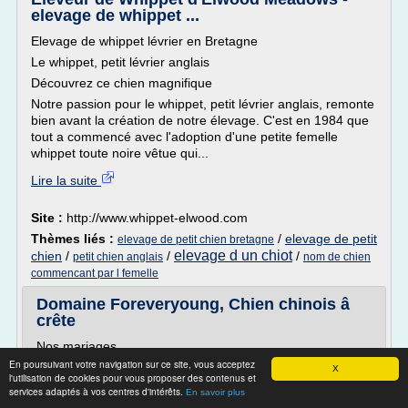
elevage de whippet ...
Elevage de whippet lévrier en Bretagne
Le whippet, petit lévrier anglais
Découvrez ce chien magnifique
Notre passion pour le whippet, petit lévrier anglais, remonte
bien avant la création de notre élevage. C'est en 1984 que
tout a commencé avec l'adoption d'une petite femelle
whippet toute noire vêtue qui...
Lire la suite
Site :
http://www.whippet-elwood.com
Thèmes liés :
/
elevage de petit
elevage de petit chien bretagne
elevage d un chiot
chien
/
/
/
petit chien anglais
nom de chien
commencant par l femelle
Domaine Foreveryoung, Chien chinois â
crête
Nos mariages
En poursuivant votre navigation sur ce site, vous acceptez
Présentation Du Domaine Forever Young
X
l'utilisation de cookies pour vous proposer des contenus et
Notre petit élevage familial de chiens chinois à crête est
services adaptés à vos centres d'intérêts.
En savoir plus
Situé en Alsace au pied des Vosges. Nos chiens sont