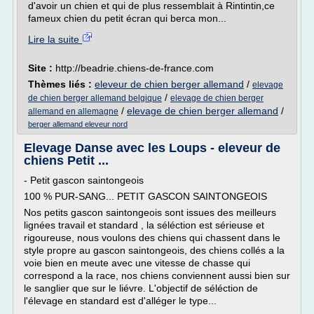
d'avoir un chien et qui de plus ressemblait à Rintintin,ce
fameux chien du petit écran qui berca mon...
Lire la suite
Site :
http://beadrie.chiens-de-france.com
Thèmes liés :
eleveur de chien berger allemand
/
elevage
/
de chien berger allemand belgique
elevage de chien berger
/
elevage de chien berger allemand
/
allemand en allemagne
berger allemand eleveur nord
Elevage Danse avec les Loups - eleveur de
chiens Petit ...
- Petit gascon saintongeois
100 % PUR-SANG... PETIT GASCON SAINTONGEOIS
Nos petits gascon saintongeois sont issues des meilleurs
lignées travail et standard , la séléction est sérieuse et
rigoureuse, nous voulons des chiens qui chassent dans le
style propre au gascon saintongeois, des chiens collés a la
voie bien en meute avec une vitesse de chasse qui
correspond a la race, nos chiens conviennent aussi bien sur
le sanglier que sur le liévre. L'objectif de séléction de
l'élevage en standard est d'alléger le type...