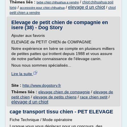
Thèmes liés :
/
chiot chihuahua poil
bebe chiot chihuahua a vendre
elevage d un chiot
/
/
/
long
chiot
accessoire pour chiot chihuahua
petit chien a vendre
Elevage de petit chien de compagnie en
isere (38) - Dog Story
Ajouter aux favoris
ELEVAGE de PETIT CHIEN de COMPAGNIE
Notre expérience en Isère se compte en plusieurs milliers
de petites pattes qui trottent depuis 1988 et vous assure
de notre parfaite connaissance de l'élevage canin.
Nous nous sommes spécialisés...
Lire la suite
Site :
http://www.dogstory.fr
Thèmes liés :
elevage chien de compagnie
/
elevage de
petit chien
/
elevage de petits chiens
/
race chien petit
/
elevage d un chiot
cage transport tissu chien - PET ELEVAGE
Fiche Technique / Mode opératoire
Lorsque vous vous déplacez pour un concours, des