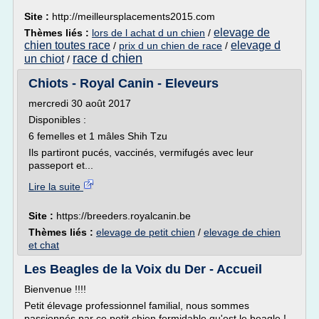
Site :
http://meilleursplacements2015.com
elevage de
Thèmes liés :
lors de l achat d un chien
/
chien toutes race
elevage d
/
prix d un chien de race
/
race d chien
un chiot
/
Chiots - Royal Canin - Eleveurs
mercredi 30 août 2017
Disponibles :
6 femelles et 1 mâles Shih Tzu
Ils partiront pucés, vaccinés, vermifugés avec leur
passeport et...
Lire la suite
Site :
https://breeders.royalcanin.be
Thèmes liés :
elevage de petit chien
/
elevage de chien
et chat
Les Beagles de la Voix du Der - Accueil
Bienvenue !!!!
Petit élevage professionnel familial, nous sommes
passionnés par ce petit chien formidable qu'est le beagle !