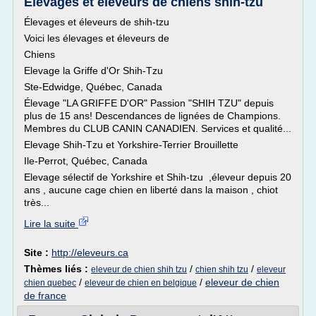
Élevages et éleveurs de chiens shih-tzu
Élevages et éleveurs de shih-tzu
Voici les élevages et éleveurs de
Chiens
Elevage la Griffe d'Or Shih-Tzu
Ste-Edwidge, Québec, Canada
Élevage "LA GRIFFE D'OR" Passion "SHIH TZU" depuis
plus de 15 ans! Descendances de lignées de Champions.
Membres du CLUB CANIN CANADIEN. Services et qualité...
Elevage Shih-Tzu et Yorkshire-Terrier Brouillette
Ile-Perrot, Québec, Canada
Elevage sélectif de Yorkshire et Shih-tzu ,éleveur depuis 20
ans , aucune cage chien en liberté dans la maison , chiot
très...
Lire la suite
Site :
http://eleveurs.ca
Thèmes liés :
/
/
eleveur de chien shih tzu
chien shih tzu
eleveur
/
/
eleveur de chien
chien quebec
eleveur de chien en belgique
de france