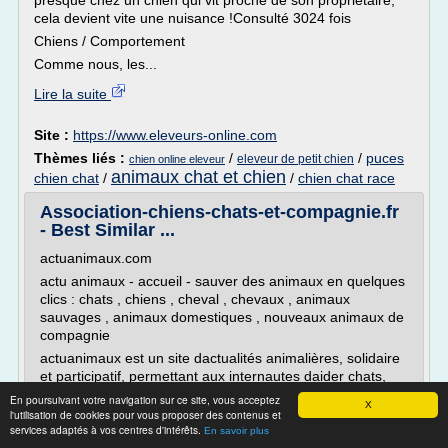
presque chez un chien qui vit proche de son propriétaire,
cela devient vite une nuisance !Consulté 3024 fois
Chiens / Comportement
Comme nous, les...
Lire la suite
Site :
https://www.eleveurs-online.com
Thèmes liés :
/
/
puces
eleveur de petit chien
chien online eleveur
animaux chat et chien
chien chat
/
/
chien chat race
Association-chiens-chats-et-compagnie.fr
- Best Similar ...
actuanimaux.com
actu animaux - accueil - sauver des animaux en quelques
clics : chats , chiens , cheval , chevaux , animaux
sauvages , animaux domestiques , nouveaux animaux de
compagnie
actuanimaux est un site dactualités animalières, solidaire
et participatif, permettant aux internautes daider chats,
chiens, chevaux et autres animaux.
En poursuivant votre navigation sur ce site, vous acceptez
X
l'utilisation de cookies pour vous proposer des contenus et
animaux, animal, sauver, protection, animale,
services adaptés à vos centres d'intérêts.
En savoir plus
sauvetage,...