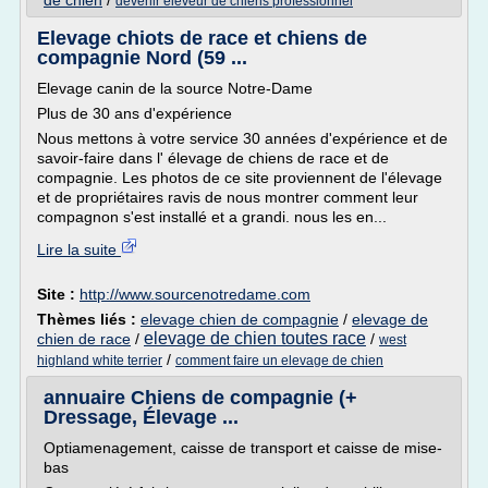
de chien
/
devenir eleveur de chiens professionnel
Elevage chiots de race et chiens de
compagnie Nord (59 ...
Elevage canin de la source Notre-Dame
Plus de 30 ans d'expérience
Nous mettons à votre service 30 années d'expérience et de
savoir-faire dans l' élevage de chiens de race et de
compagnie. Les photos de ce site proviennent de l'élevage
et de propriétaires ravis de nous montrer comment leur
compagnon s'est installé et a grandi. nous les en...
Lire la suite
Site :
http://www.sourcenotredame.com
Thèmes liés :
elevage chien de compagnie
/
elevage de
elevage de chien toutes race
chien de race
/
/
west
/
highland white terrier
comment faire un elevage de chien
annuaire Chiens de compagnie (+
Dressage, Élevage ...
Optiamenagement, caisse de transport et caisse de mise-
bas