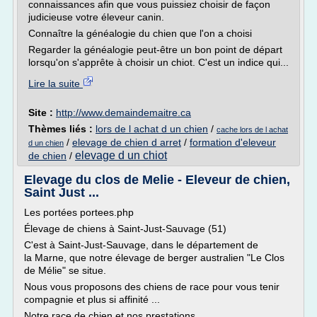
connaissances afin que vous puissiez choisir de façon
judicieuse votre éleveur canin.
Connaître la généalogie du chien que l'on a choisi
Regarder la généalogie peut-être un bon point de départ
lorsqu'on s'apprête à choisir un chiot. C'est un indice qui...
Lire la suite
Site :
http://www.demaindemaitre.ca
Thèmes liés :
lors de l achat d un chien
/
cache lors de l achat
/
elevage de chien d arret
/
formation d'eleveur
d un chien
elevage d un chiot
de chien
/
Elevage du clos de Melie - Eleveur de chien,
Saint Just ...
Les portées portees.php
Élevage de chiens à Saint-Just-Sauvage (51)
C'est à Saint-Just-Sauvage, dans le département de
la Marne, que notre élevage de berger australien "Le Clos
de Mélie" se situe.
Nous vous proposons des chiens de race pour vous tenir
compagnie et plus si affinité ...
Notre race de chien et nos prestations