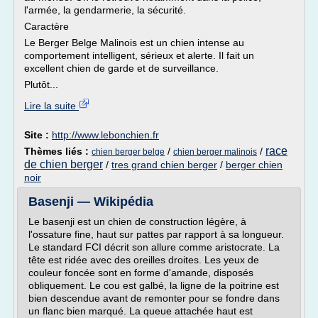
l'armée, la gendarmerie, la sécurité.
Caractère
Le Berger Belge Malinois est un chien intense au
comportement intelligent, sérieux et alerte. Il fait un
excellent chien de garde et de surveillance.
Plutôt...
Lire la suite
Site :
http://www.lebonchien.fr
race
Thèmes liés :
/
/
chien berger belge
chien berger malinois
de chien berger
/
tres grand chien berger
/
berger chien
noir
Basenji — Wikipédia
Le basenji est un chien de construction légère, à
l'ossature fine, haut sur pattes par rapport à sa longueur.
Le standard FCI décrit son allure comme aristocrate. La
tête est ridée avec des oreilles droites. Les yeux de
couleur foncée sont en forme d'amande, disposés
obliquement. Le cou est galbé, la ligne de la poitrine est
bien descendue avant de remonter pour se fondre dans
un flanc bien marqué. La queue attachée haut est