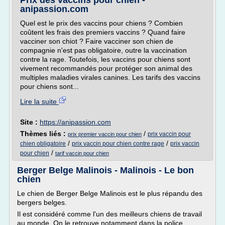
Prix des vaccins pour chien -
anipassion.com
Quel est le prix des vaccins pour chiens ? Combien
coûtent les frais des premiers vaccins ? Quand faire
vacciner son chiot ? Faire vacciner son chien de
compagnie n'est pas obligatoire, outre la vaccination
contre la rage. Toutefois, les vaccins pour chiens sont
vivement recommandés pour protéger son animal des
multiples maladies virales canines. Les tarifs des vaccins
pour chiens sont...
Lire la suite
Site :
https://anipassion.com
Thèmes liés :
/
prix vaccin pour
prix premier vaccin pour chien
/
/
chien obligatoire
prix vaccin pour chien contre rage
prix vaccin
/
pour chien
tarif vaccin pour chien
Berger Belge Malinois - Malinois - Le bon
chien
Le chien de Berger Belge Malinois est le plus répandu des
bergers belges.
Il est considéré comme l'un des meilleurs chiens de travail
au monde. On le retrouve notamment dans la police,