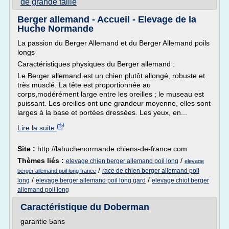
de grande taille
Berger allemand - Accueil - Elevage de la
Huche Normande
La passion du Berger Allemand et du Berger Allemand poils
longs
Caractéristiques physiques du Berger allemand :
Le Berger allemand est un chien plutôt allongé, robuste et
très musclé. La tête est proportionnée au
corps,modérément large entre les oreilles ; le museau est
puissant. Les oreilles ont une grandeur moyenne, elles sont
larges à la base et portées dressées. Les yeux, en...
Lire la suite
Site :
http://lahuchenormande.chiens-de-france.com
Thèmes liés :
/
elevage chien berger allemand poil long
elevage
/
race de chien berger allemand poil
berger allemand poil long france
/
/
long
elevage berger allemand poil long gard
elevage chiot berger
allemand poil long
Caractéristique du Doberman
garantie 5ans