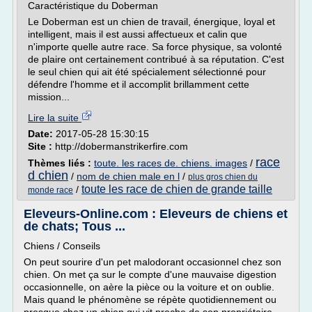
Caractéristique du Doberman
Le Doberman est un chien de travail, énergique, loyal et
intelligent, mais il est aussi affectueux et calin que
n'importe quelle autre race. Sa force physique, sa volonté
de plaire ont certainement contribué à sa réputation. C'est
le seul chien qui ait été spécialement sélectionné pour
défendre l'homme et il accomplit brillamment cette
mission...
Lire la suite
Date:
2017-05-28 15:30:15
Site :
http://dobermanstrikerfire.com
race
Thèmes liés :
toute. les races de. chiens. images
/
d chien
/
nom de chien male en l
/
plus gros chien du
toute les race de chien de grande taille
/
monde race
Eleveurs-Online.com : Eleveurs de chiens et
de chats; Tous ...
Chiens / Conseils
On peut sourire d'un pet malodorant occasionnel chez son
chien. On met ça sur le compte d'une mauvaise digestion
occasionnelle, on aère la pièce ou la voiture et on oublie.
Mais quand le phénomène se répète quotidiennement ou