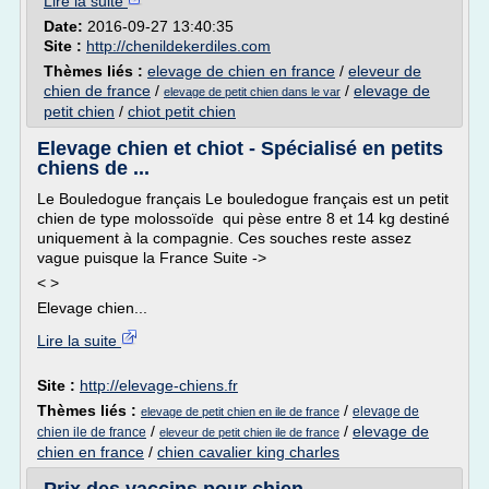
Lire la suite
Date:
2016-09-27 13:40:35
Site :
http://chenildekerdiles.com
Thèmes liés :
elevage de chien en france
/
eleveur de
chien de france
/
/
elevage de
elevage de petit chien dans le var
petit chien
/
chiot petit chien
Elevage chien et chiot - Spécialisé en petits
chiens de ...
Le Bouledogue français Le bouledogue français est un petit
chien de type molossoïde qui pèse entre 8 et 14 kg destiné
uniquement à la compagnie. Ces souches reste assez
vague puisque la France Suite ->
< >
Elevage chien...
Lire la suite
Site :
http://elevage-chiens.fr
Thèmes liés :
/
elevage de
elevage de petit chien en ile de france
/
/
elevage de
chien ile de france
eleveur de petit chien ile de france
chien en france
/
chien cavalier king charles