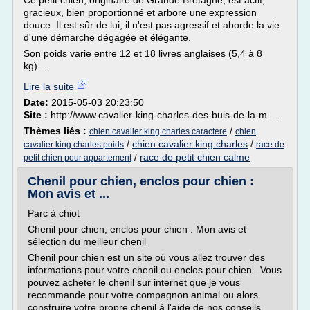
Ce petit chien, originaire de Grande Bretagne, est actif,
gracieux, bien proportionné et arbore une expression
douce. Il est sûr de lui, il n'est pas agressif et aborde la vie
d'une démarche dégagée et élégante.
Son poids varie entre 12 et 18 livres anglaises (5,4 à 8
kg)....
Lire la suite
Date:
2015-05-03 20:23:50
Site :
http://www.cavalier-king-charles-des-buis-de-la-m ...
Thèmes liés :
/
chien cavalier king charles caractere
chien
/
chien cavalier king charles
/
cavalier king charles poids
race de
/
race de petit chien calme
petit chien pour appartement
Chenil pour chien, enclos pour chien :
Mon avis et ...
Parc à chiot
Chenil pour chien, enclos pour chien : Mon avis et
sélection du meilleur chenil
Chenil pour chien est un site où vous allez trouver des
informations pour votre chenil ou enclos pour chien . Vous
pouvez acheter le chenil sur internet que je vous
recommande pour votre compagnon animal ou alors
construire votre propre chenil à l'aide de nos conseils