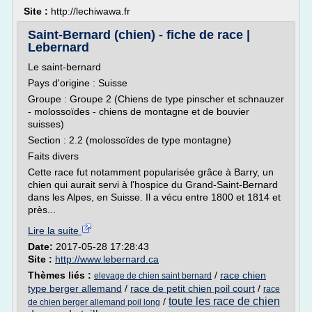
Site :
http://lechiwawa.fr
Saint-Bernard (chien) - fiche de race |
Lebernard
Le saint-bernard
Pays d'origine : Suisse
Groupe : Groupe 2 (Chiens de type pinscher et schnauzer
- molossoïdes - chiens de montagne et de bouvier
suisses)
Section : 2.2 (molossoïdes de type montagne)
Faits divers
Cette race fut notamment popularisée grâce à Barry, un
chien qui aurait servi à l'hospice du Grand-Saint-Bernard
dans les Alpes, en Suisse. Il a vécu entre 1800 et 1814 et
près...
Lire la suite
Date:
2017-05-28 17:28:43
Site :
http://www.lebernard.ca
Thèmes liés :
/
race chien
elevage de chien saint bernard
type berger allemand
/
race de petit chien poil court
/
race
toute les race de chien
/
de chien berger allemand poil long