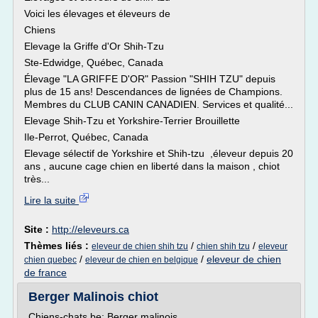
Voici les élevages et éleveurs de
Chiens
Elevage la Griffe d'Or Shih-Tzu
Ste-Edwidge, Québec, Canada
Élevage "LA GRIFFE D'OR" Passion "SHIH TZU" depuis
plus de 15 ans! Descendances de lignées de Champions.
Membres du CLUB CANIN CANADIEN. Services et qualité...
Elevage Shih-Tzu et Yorkshire-Terrier Brouillette
Ile-Perrot, Québec, Canada
Elevage sélectif de Yorkshire et Shih-tzu ,éleveur depuis 20
ans , aucune cage chien en liberté dans la maison , chiot
très...
Lire la suite
Site :
http://eleveurs.ca
Thèmes liés :
/
/
eleveur de chien shih tzu
chien shih tzu
eleveur
/
/
eleveur de chien
chien quebec
eleveur de chien en belgique
de france
Berger Malinois chiot
Chiens-chats.be: Berger malinois