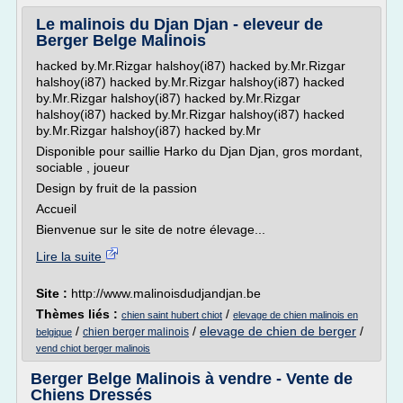
Le malinois du Djan Djan - eleveur de
Berger Belge Malinois
hacked by.Mr.Rizgar halshoy(i87) hacked by.Mr.Rizgar
halshoy(i87) hacked by.Mr.Rizgar halshoy(i87) hacked
by.Mr.Rizgar halshoy(i87) hacked by.Mr.Rizgar
halshoy(i87) hacked by.Mr.Rizgar halshoy(i87) hacked
by.Mr.Rizgar halshoy(i87) hacked by.Mr
Disponible pour saillie Harko du Djan Djan, gros mordant,
sociable , joueur
Design by fruit de la passion
Accueil
Bienvenue sur le site de notre élevage...
Lire la suite
Site :
http://www.malinoisdudjandjan.be
Thèmes liés :
/
chien saint hubert chiot
elevage de chien malinois en
/
/
elevage de chien de berger
/
chien berger malinois
belgique
vend chiot berger malinois
Berger Belge Malinois à vendre - Vente de
Chiens Dressés