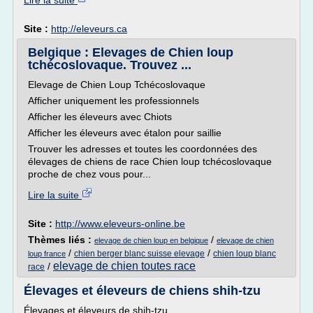
Lire la suite
Site :
http://eleveurs.ca
Belgique : Elevages de Chien loup
tchécoslovaque. Trouvez ...
Elevage de Chien Loup Tchécoslovaque
Afficher uniquement les professionnels
Afficher les éleveurs avec Chiots
Afficher les éleveurs avec étalon pour saillie
Trouver les adresses et toutes les coordonnées des
élevages de chiens de race Chien loup tchécoslovaque
proche de chez vous pour...
Lire la suite
Site :
http://www.eleveurs-online.be
Thèmes liés :
/
elevage de chien loup en belgique
elevage de chien
/
/
chien berger blanc suisse elevage
chien loup blanc
loup france
elevage de chien toutes race
/
race
Élevages et éleveurs de chiens shih-tzu
Élevages et éleveurs de shih-tzu