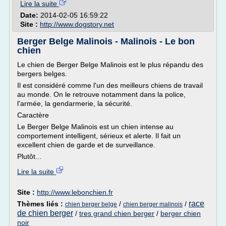
Lire la suite
Date:
2014-02-05 16:59:22
Site :
http://www.dogstory.net
Berger Belge Malinois - Malinois - Le bon
chien
Le chien de Berger Belge Malinois est le plus répandu des
bergers belges.
Il est considéré comme l'un des meilleurs chiens de travail
au monde. On le retrouve notamment dans la police,
l'armée, la gendarmerie, la sécurité.
Caractère
Le Berger Belge Malinois est un chien intense au
comportement intelligent, sérieux et alerte. Il fait un
excellent chien de garde et de surveillance.
Plutôt...
Lire la suite
Site :
http://www.lebonchien.fr
race
Thèmes liés :
/
/
chien berger belge
chien berger malinois
de chien berger
/
tres grand chien berger
/
berger chien
noir