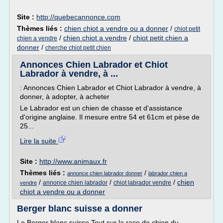
Site :
http://quebecannonce.com
Thèmes liés :
chien chiot a vendre ou a donner
/
chiot petit
/
chien chiot a vendre
/
chiot petit chien a
chien a vendre
donner
/
cherche chiot petit chien
Annonces Chien Labrador et Chiot
Labrador à vendre, à ...
: Annonces Chien Labrador et Chiot Labrador à vendre, à
donner, à adopter, à acheter
Le Labrador est un chien de chasse et d'assistance
d'origine anglaise. Il mesure entre 54 et 61cm et pèse de
25...
Lire la suite
Site :
http://www.animaux.fr
Thèmes liés :
/
annonce chien labrador donner
labrador chien a
/
/
/
chien
annonce chien labrador
chiot labrador vendre
vendre
chiot a vendre ou a donner
Berger blanc suisse a donner
Le Berger blanc suisse Tout sur la race de chien du...