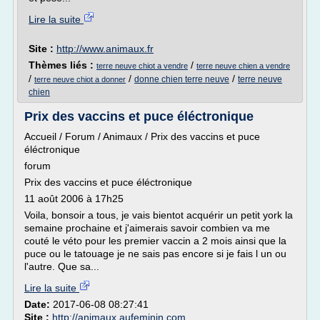
Lire la suite
Site :
http://www.animaux.fr
Thèmes liés :
/
terre neuve chiot a vendre
terre neuve chien a vendre
/
/
/
donne chien terre neuve
terre neuve
terre neuve chiot a donner
chien
Prix des vaccins et puce éléctronique
Accueil / Forum / Animaux / Prix des vaccins et puce
éléctronique
forum
Prix des vaccins et puce éléctronique
11 août 2006 à 17h25
Voila, bonsoir a tous, je vais bientot acquérir un petit york la
semaine prochaine et j'aimerais savoir combien va me
couté le véto pour les premier vaccin a 2 mois ainsi que la
puce ou le tatouage je ne sais pas encore si je fais l un ou
l'autre. Que sa...
Lire la suite
Date:
2017-06-08 08:27:41
Site :
http://animaux.aufeminin.com