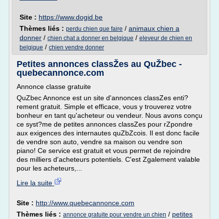
Site :
https://www.dogid.be
Thèmes liés :
/
animaux chien a
perdu chien que faire
donner
/
/
chien chat a donner en belgique
eleveur de chien en
/
belgique
chien vendre donner
Petites annonces classŽes au QuŽbec -
quebecannonce.com
Annonce classe gratuite
QuZbec Annonce est un site d'annonces classZes enti?
rement gratuit. Simple et efficace, vous y trouverez votre
bonheur en tant qu'acheteur ou vendeur. Nous avons conçu
ce syst?me de petites annonces classZes pour rZpondre
aux exigences des internautes quZbZcois. Il est donc facile
de vendre son auto, vendre sa maison ou vendre son
piano! Ce service est gratuit et vous permet de rejoindre
des milliers d'acheteurs potentiels. C'est Zgalement valable
pour les acheteurs,...
Lire la suite
Site :
http://www.quebecannonce.com
Thèmes liés :
/
petites
annonce gratuite pour vendre un chien