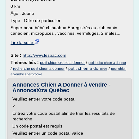
0 km
Âge : Jeune
Type : Offre de particulier
Super beau bébé chihuahua Enregistrés au club canin
canadien, micropucés , vaccinés, vermifugés, 2 mâles...
Lire la suite
Site :
http://www.lespac.com
Thèmes liés :
/
petit chien croise a donner
petit bebe chien a donner
/
/
petit chien a donner
/
recherche petit chien a donner
petit chien
a vendre sherbrooke
Annonces Chien A Donner à vendre -
AnnonceXtra Québec
Veuillez entrer votre code postal
×
Entrez votre code postal afin de trier les résultats de
recherche
Un code postal est requis
Veuillez entrer un code postal valide