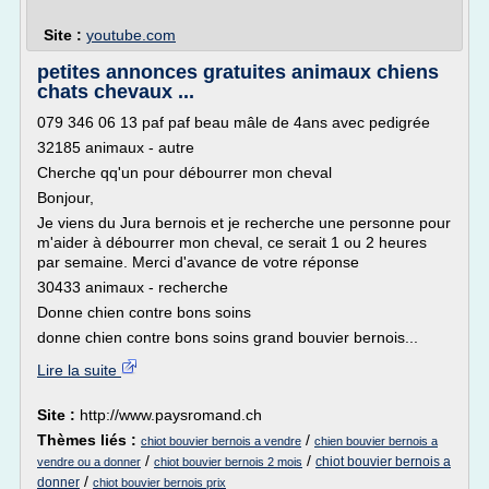
Site :
youtube.com
petites annonces gratuites animaux chiens
chats chevaux ...
079 346 06 13 paf paf beau mâle de 4ans avec pedigrée
32185 animaux - autre
Cherche qq'un pour débourrer mon cheval
Bonjour,
Je viens du Jura bernois et je recherche une personne pour
m'aider à débourrer mon cheval, ce serait 1 ou 2 heures
par semaine. Merci d'avance de votre réponse
30433 animaux - recherche
Donne chien contre bons soins
donne chien contre bons soins grand bouvier bernois...
Lire la suite
Site :
http://www.paysromand.ch
Thèmes liés :
/
chiot bouvier bernois a vendre
chien bouvier bernois a
/
/
chiot bouvier bernois a
vendre ou a donner
chiot bouvier bernois 2 mois
/
donner
chiot bouvier bernois prix