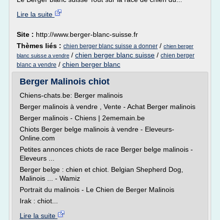
Lire la suite
Site :
http://www.berger-blanc-suisse.fr
Thèmes liés :
/
chien berger blanc suisse a donner
chien berger
/
chien berger blanc suisse
/
chien berger
blanc suisse a vendre
/
chien berger blanc
blanc a vendre
Berger Malinois chiot
Chiens-chats.be: Berger malinois
Berger malinois à vendre , Vente - Achat Berger malinois
Berger malinois - Chiens | 2ememain.be
Chiots Berger belge malinois à vendre - Eleveurs-
Online.com
Petites annonces chiots de race Berger belge malinois -
Eleveurs ...
Berger belge : chien et chiot. Belgian Shepherd Dog,
Malinois ... - Wamiz
Portrait du malinois - Le Chien de Berger Malinois
Irak : chiot...
Lire la suite