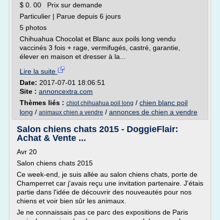
$ 0. 00 Prix sur demande
Particulier | Parue depuis 6 jours
5 photos
Chihuahua Chocolat et Blanc aux poils long vendu
vaccinés 3 fois + rage, vermifugés, castré, garantie,
élever en maison et dresser à la...
Lire la suite
Date:
2017-07-01 18:06:51
Site :
annoncextra.com
Thèmes liés :
/
chien blanc poil
chiot chihuahua poil long
long
/
/
annonces de chien a vendre
animaux chien a vendre
Salon chiens chats 2015 - DoggieFlair:
Achat & Vente ...
Avr 20
Salon chiens chats 2015
Ce week-end, je suis allée au salon chiens chats, porte de
Champerret car j'avais reçu une invitation partenaire. J'étais
partie dans l'idée de découvrir des nouveautés pour nos
chiens et voir bien sûr les animaux.
Je ne connaissais pas ce parc des expositions de Paris