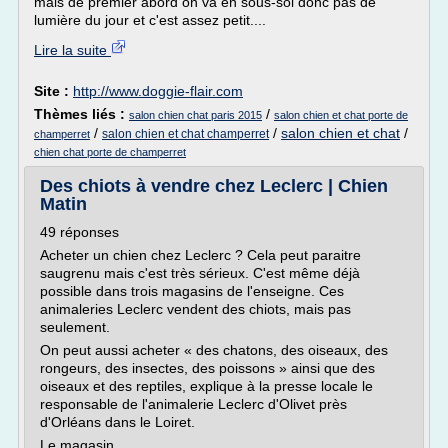
mais de premier abord on va en sous-sol donc pas de
lumière du jour et c'est assez petit....
Lire la suite
Site :
http://www.doggie-flair.com
Thèmes liés :
/
salon chien chat paris 2015
salon chien et chat porte de
/
/
salon chien et chat
/
salon chien et chat champerret
champerret
chien chat porte de champerret
Des chiots à vendre chez Leclerc | Chien
Matin
49 réponses
Acheter un chien chez Leclerc ? Cela peut paraitre
saugrenu mais c'est très sérieux. C'est même déjà
possible dans trois magasins de l'enseigne. Ces
animaleries Leclerc vendent des chiots, mais pas
seulement.
On peut aussi acheter « des chatons, des oiseaux, des
rongeurs, des insectes, des poissons » ainsi que des
oiseaux et des reptiles, explique à la presse locale le
responsable de l'animalerie Leclerc d'Olivet près
d'Orléans dans le Loiret.
Le magasin...