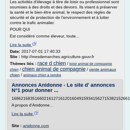
Les activités d'élevage à titre de loisir ou professionnel sont
soumises à des droits et des devoirs. Ils visent à préserver
la santé et le bien-être animal, le respect des règles de
sécurité et de protection de l'environnement et à lutter
contre le trafic animalier.
POUR QUI
Est considéré comme éleveur, toute...
Lire la suite
Date:
2017-07-01 17:40:33
Site :
http://mesdemarches.agriculture.gouv.fr
race d chien
Thèmes liés :
/
loisir animal de compagnie
chien animal de compagnie
/
/
vente animaux
chien
chien
/
animaux chien a vendre
Annonces Anidonne - Le site d' annonces
N°1 pour donner ...
168621683516602161271612016049159341562715382152661
A propos d'Anidonne...
Lire la suite
Site :
anidonne.com