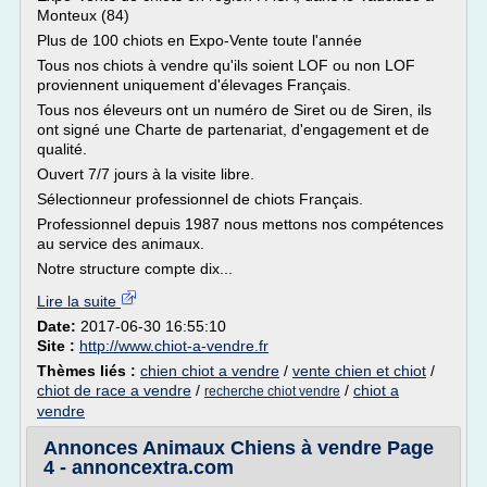
Monteux (84)
Plus de 100 chiots en Expo-Vente toute l'année
Tous nos chiots à vendre qu'ils soient LOF ou non LOF
proviennent uniquement d'élevages Français.
Tous nos éleveurs ont un numéro de Siret ou de Siren, ils
ont signé une Charte de partenariat, d'engagement et de
qualité.
Ouvert 7/7 jours à la visite libre.
Sélectionneur professionnel de chiots Français.
Professionnel depuis 1987 nous mettons nos compétences
au service des animaux.
Notre structure compte dix...
Lire la suite
Date:
2017-06-30 16:55:10
Site :
http://www.chiot-a-vendre.fr
Thèmes liés :
chien chiot a vendre
/
vente chien et chiot
/
chiot de race a vendre
/
/
chiot a
recherche chiot vendre
vendre
Annonces Animaux Chiens à vendre Page
4 - annoncextra.com