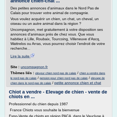
annonce chien-chat ...
Des petites annonces d'animaux dans le Nord Pas de
Calais pour trouver votre animal de compagnie.
Vous voulez acquérir un chien, un chat, un cheval, un
oiseau ou un autre animal dans la région ?
Uncompagnon, met gratuitement à votre disposition ses
annonces d'animaux près de chez vous. Que vous
habitiez à Lille, Roubaix, Tourcoing, Villeneuve d'Ascq,
Wattrelos ou Arras, vous pourrez choisir l'endroit de votre
recherche...
Lire la suite
Site :
uncompagnon.fr
Thèmes liés :
/
eleveur chien nord pas de calais
chien a vendre dans
/
/
le nord pas de calais
pension pour chien nord pas de calais
elevage de
/
petite annonce chien et chat
chien dans le nord pas de calais
Chiot a vendre - Elevage de chien - vente de
chiots en ...
Professionnel du chien depuis 1987
France Chiots vous souhaite la bienvenue
Expo-Vente de chiots en région PACA, dans le Vaucluse à