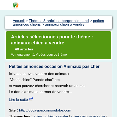
Accueil
>
Thèmes & articles : berger allemand
>
petites
annonces chiens
>
animaux chien a vendre
Articles sélectionnés pour le thème :
animaux chien a vendre
48 articles
→
Voir également
1 Vidéos
pour ce thème
Petites annonces occasion Animaux pas cher
Ici vous pouvez vendre des animaux
"Vends chien" "Vends chat" etc.
et vous pouvez chercher et recevoir un animal.
Le don d'animaux permet de vendre...
Lire la suite
Site :
http://occasion.consoglobe.com
Thèmes liés :
/
/
animaux chien a vendre
chien a vendre pas cher