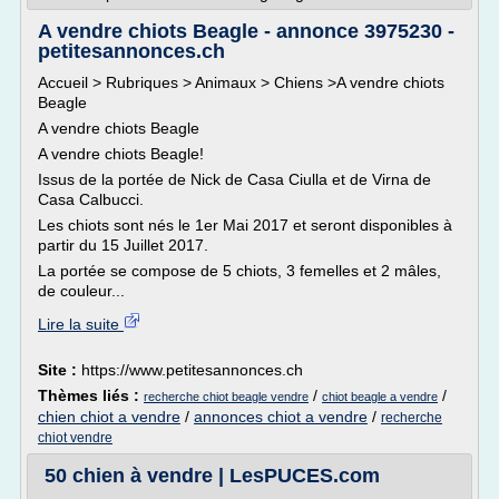
A vendre chiots Beagle - annonce 3975230 -
petitesannonces.ch
Accueil > Rubriques > Animaux > Chiens >A vendre chiots
Beagle
A vendre chiots Beagle
A vendre chiots Beagle!
Issus de la portée de Nick de Casa Ciulla et de Virna de
Casa Calbucci.
Les chiots sont nés le 1er Mai 2017 et seront disponibles à
partir du 15 Juillet 2017.
La portée se compose de 5 chiots, 3 femelles et 2 mâles,
de couleur...
Lire la suite
Site :
https://www.petitesannonces.ch
Thèmes liés :
/
/
recherche chiot beagle vendre
chiot beagle a vendre
chien chiot a vendre
/
annonces chiot a vendre
/
recherche
chiot vendre
50 chien à vendre | LesPUCES.com