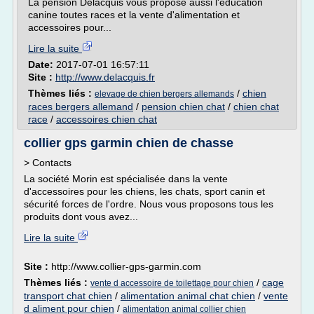
La pension Delacquis vous propose aussi l'éducation
canine toutes races et la vente d'alimentation et
accessoires pour...
Lire la suite
Date:
2017-07-01 16:57:11
Site :
http://www.delacquis.fr
Thèmes liés :
/
chien
elevage de chien bergers allemands
races bergers allemand
/
pension chien chat
/
chien chat
race
/
accessoires chien chat
collier gps garmin chien de chasse
> Contacts
La société Morin est spécialisée dans la vente
d'accessoires pour les chiens, les chats, sport canin et
sécurité forces de l'ordre. Nous vous proposons tous les
produits dont vous avez...
Lire la suite
Site :
http://www.collier-gps-garmin.com
Thèmes liés :
/
cage
vente d accessoire de toilettage pour chien
transport chat chien
/
alimentation animal chat chien
/
vente
d aliment pour chien
/
alimentation animal collier chien