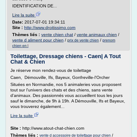
IDENTIFICATION DE...
Lire la suite
Date:
2017-07-01 19:34:11
Site :
http://www.droitissimo.com
Thèmes liés :
vente chien chat
/
vente animaux chien
/
vente d aliment pour chien
/
/
prix de vente chien
prenom
chien en l
Toilettage, Dressage chiens - Caen| A Tout
Chat & Chien
Je réserve mon rendez-vous de toilettage
Caen, Démouville, Ifs, Bayeux, Gonfreville-l'Orcher
Situées en Normandie, nos 5 animaleries vous proposent
tout sur l'univers des chats et des chiens, sans vente
d'animaux. Des passionnés vous accueillent tous les jours
sauf le dimanche, de 9h à 19h. A Démouville, Ifs et Bayeux,
vous trouverez également...
Lire la suite
Site :
http://www.atout-chat-chien.com
Thèmes liés :
/
vente d accessoire de toilettage pour chien