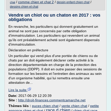
/
comme chien et chat 2
/
/
dessin enfant chien chat
chat
dessins chien et chat
Vendre un chiot ou un chaton en 2017 : vos
obligations
En revanche, les particuliers qui donnent gratuitement un
animal ne sont pas concernés par cette obligation
d'immatriculation. Les particuliers qui revendent un animal
qu'ils ont préalablement acheté sont également dispensés
d'immatriculation.
Déclaration en préfecture
Un particulier qui vend plus d'une portée de chiens ou de
chats par an doit également déclarer cette activité à la
direction départementale en charge de la protection des
populations (DDPP). Il doit en outre passer des sessions de
formation sur les besoins et l'entretien des animaux au sein
d'un organisme habilité, qui lui remettra ensuite une
attestation de...
Lire la suite
Date:
2017-06-29 12:20:39
Site :
http://droit-finances.commentcamarche.net
Thèmes liés :
puces chien chat
/
vente chien chat
/
petite
race d chien
annonce chien et chat
/
/
chien chat race