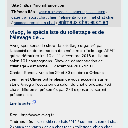
Site :
https://morinfrance.com
Thèmes liés :
/
vente d accessoire de toilettage pour chien
cage transport chat chien
/
alimentation animal chat chien
animaux chat et chien
/
accessoires chien chat
/
Vivog, le spécialiste du toilettage et de
l'élevage de ...
Vivog sponsorise le show de toilettage organisé par
l'association de promotion des métiers du Toilettage APMT
qui se déroulera les 10 et 11 décembre 2016 à Lille au
salon 101 compagnons. Show de démonstration de
toilettage - dimanche 11 décembre 2016 9h00...
Chats : Rendez-vous les 29 et 30 octobre à Orléans
Jennifer et Olivier ont le plaisir de vous accueillir sur le
stand Vivog à l'occasion du salon du chat d'orléans. 763
chats différents, présentés par 273 exposants, seront
présents les...
Lire la suite
Site :
http://www.vivog.fr
Thèmes liés :
/
comme chien et chat
salon chien et chats 2016
2
/
/
chien chat race
/
toilettage chien chat
video chat chien