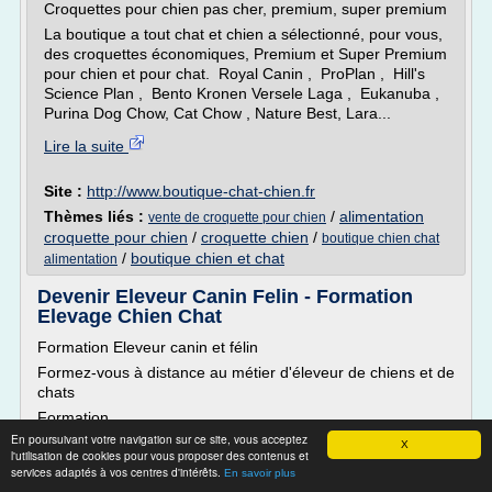
Croquettes pour chien pas cher, premium, super premium
La boutique a tout chat et chien a sélectionné, pour vous,
des croquettes économiques, Premium et Super Premium
pour chien et pour chat. Royal Canin , ProPlan , Hill's
Science Plan , Bento Kronen Versele Laga , Eukanuba ,
Purina Dog Chow, Cat Chow , Nature Best, Lara...
Lire la suite
Site :
http://www.boutique-chat-chien.fr
Thèmes liés :
/
alimentation
vente de croquette pour chien
croquette pour chien
/
croquette chien
/
boutique chien chat
/
boutique chien et chat
alimentation
Devenir Eleveur Canin Felin - Formation
Elevage Chien Chat
Formation Eleveur canin et félin
Formez-vous à distance au métier d'éleveur de chiens et de
chats
Formation
En poursuivant votre navigation sur ce site, vous acceptez
Des cours à distance pour maîtriser l'élevage de chiens et
X
l'utilisation de cookies pour vous proposer des contenus et
de chats.
services adaptés à vos centres d'intérêts.
En savoir plus
Vous souhaitez travailler dans un élevage ou vous installer