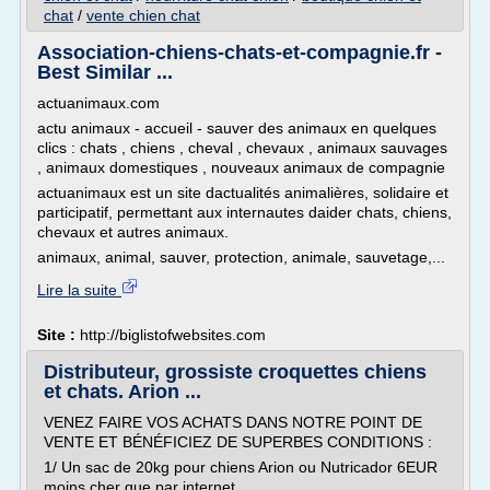
chat
/
vente chien chat
Association-chiens-chats-et-compagnie.fr -
Best Similar ...
actuanimaux.com
actu animaux - accueil - sauver des animaux en quelques
clics : chats , chiens , cheval , chevaux , animaux sauvages
, animaux domestiques , nouveaux animaux de compagnie
actuanimaux est un site dactualités animalières, solidaire et
participatif, permettant aux internautes daider chats, chiens,
chevaux et autres animaux.
animaux, animal, sauver, protection, animale, sauvetage,...
Lire la suite
Site :
http://biglistofwebsites.com
Distributeur, grossiste croquettes chiens
et chats. Arion ...
VENEZ FAIRE VOS ACHATS DANS NOTRE POINT DE
VENTE ET BÉNÉFICIEZ DE SUPERBES CONDITIONS :
1/ Un sac de 20kg pour chiens Arion ou Nutricador 6EUR
moins cher que par internet