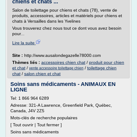
chiens et chats ...
Salon de toilettage pour chiens et chats (78), vente de
produits, accessoires, articles et matériels pour chiens et
chats à Versailles dans les Yvelines
Vous trouverez chez nous tout ce dont vous avez besoin
pour...
Lire la suite
Site :
http://www.ausalondegazelle78000.com
Thèmes liés :
accessoires chien chat
/
produit pour chien
et chat
/
/
toilettage chien
vente accessoire toilettage chien
chat
/
salon chien et chat
Soins sans médicaments - ANIMAUX EN
LIGNE
Tel: 1 866 964 6289
Adresse: 321-A Lawrence, Greenfield Park, Québec,
Canada, J4V 2Z5
Mots-clés de recherche populaires
[ Tout ouvrir | Tout fermer ]
Soins sans médicaments