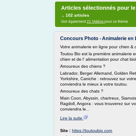
Articles sélectionnés pour l
102 articles
→
Voir également
21 Vidéos
pour ce thème
Concours Photo - Animalerie en Li
Votre animalerie en ligne pour chien & 
Toutou Bio est la première animalerie en
chien et de l' alimentation pour chat bio
Amoureux des chiens ?
Labrador, Berger Allemand, Golden Retr
Yorkshire, Caniche : retrouvez sur votre
conviendra le mieux à votre toutou.
Amoureux des chats ?
Main Coon, Abyssin, chartreux, Siamois
Ragdoll, Angora : vous trouverez sur vot
conviendra le...
Lire la suite
Site :
https://toutoubio.com