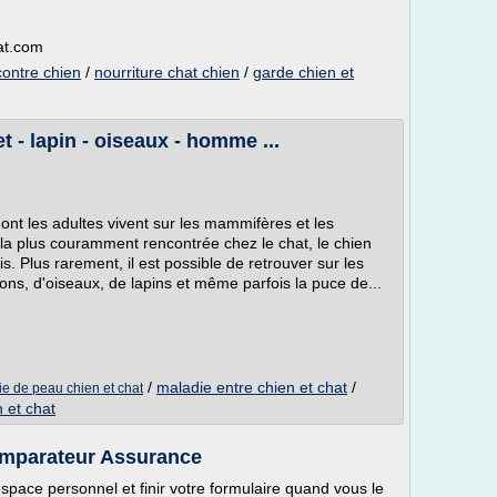
at.com
contre chien
/
nourriture chat chien
/
garde chien et
et - lapin - oiseaux - homme ...
ont les adultes vivent sur les mammifères et les
la plus couramment rencontrée chez le chat, le chien
is. Plus rarement, il est possible de retrouver sur les
ons, d'oiseaux, de lapins et même parfois la puce de...
/
maladie entre chien et chat
/
e de peau chien et chat
n et chat
Comparateur Assurance
space personnel et finir votre formulaire quand vous le