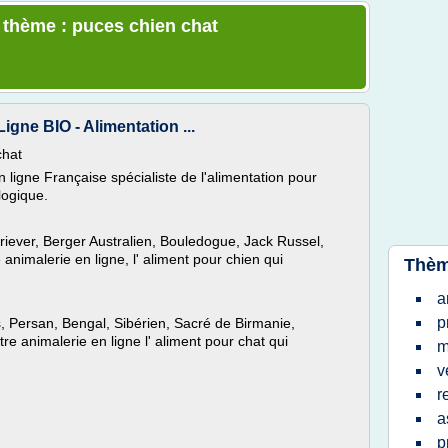
e thème : puces chien chat
gne BIO - Alimentation ...
chat
 ligne Française spécialiste de l'alimentation pour
logique.
iever, Berger Australien, Bouledogue, Jack Russel,
 animalerie en ligne, l' aliment pour chien qui
Thèm
a
p
, Persan, Bengal, Sibérien, Sacré de Birmanie,
re animalerie en ligne l' aliment pour chat qui
m
v
r
a
p