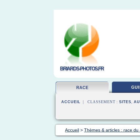
BRIARDS-PHOTOS.FR
GUI
RACE
ACCUEIL
| CLASSEMENT :
SITES
,
AU
Accueil
>
Thèmes & articles : race du