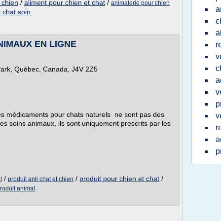
 chien
/
aliment pour chien et chat
/
animalerie pour chien
a
t chat soin
c
a
ANIMAUX EN LIGNE
r
v
c
Park, Québec, Canada, J4V 2Z5
a
v
p
es médicaments pour chats naturels ne sont pas des
v
es soins animaux, ils sont uniquement prescrits par les
r
a
p
/
/
produit pour chien et chat
/
t
produit anti chat et chien
produit animal