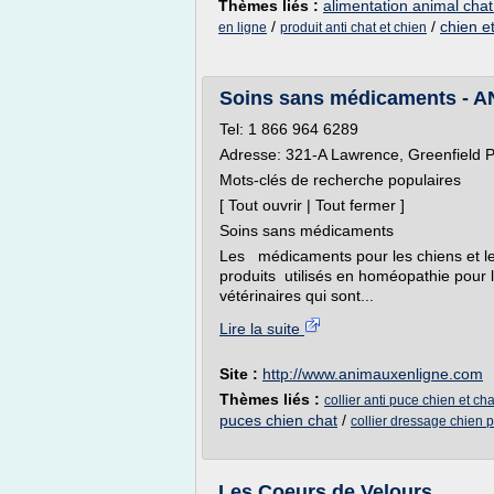
Thèmes liés :
alimentation animal chat
/
/
chien e
en ligne
produit anti chat et chien
Soins sans médicaments - 
Tel: 1 866 964 6289
Adresse: 321-A Lawrence, Greenfield 
Mots-clés de recherche populaires
[ Tout ouvrir | Tout fermer ]
Soins sans médicaments
Les médicaments pour les chiens et l
produits utilisés en homéopathie pour l
vétérinaires qui sont...
Lire la suite
Site :
http://www.animauxenligne.com
Thèmes liés :
collier anti puce chien et cha
puces chien chat
/
collier dressage chien 
Les Coeurs de Velours