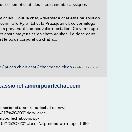
our chien et chat : les médicaments classiques
et chien. Pour le chat, Advantage chat est une solution
s comme le Pyrantel et le Praziquantel, ce vermifuge
ut en prévenant une nouvelle infestation. Ce vermifuge
les chats moyens et les chats adultes. La dose dans
t le poids corporel du chat à...
/
puces chien chat
/
chat contre chien
/
t
collier chien chat
lapassionetlamourpourlechat.com
/lapassionetlamourpourlechat.com/wp-
t=217%2C300" data-large-
ourpourlechat.com/wp-
t=521%2C720" class="alignnone wp-image-1880"...