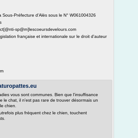
 la Sous-Préfecture d'Alès sous le N° W061004326
s
ntact[@nti-sp@m]lescoeursdevelours.com
slation française et internationale sur le droit d'auteur
om
aturopattes.eu
adies vous sont communes. Bien que l'insuffisance
te le chat, il n'est pas rare de trouver désormais un
le chien.
trefois plus fréquent chez le chien, touchent
ts.