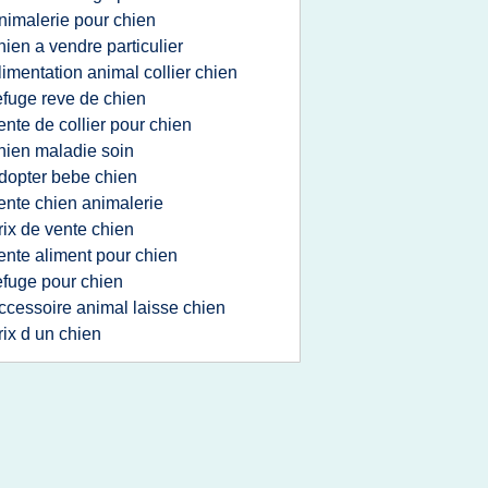
nimalerie pour chien
hien a vendre particulier
limentation animal collier chien
efuge reve de chien
ente de collier pour chien
hien maladie soin
dopter bebe chien
ente chien animalerie
rix de vente chien
ente aliment pour chien
efuge pour chien
ccessoire animal laisse chien
rix d un chien