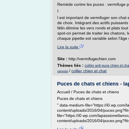
Remède contre les puces : vermifuge p
I
l est important de vermifuger son chat 
de choix. Intégrant des actifs puissant
félin élimine les vers ronds et plats to
spot-on permet de traiter les chatons, 
chaque pipette est variable selon l'âge e
Lire la suite
Site :
http://vermifugechien.com
Thèmes liés :
collier anti puce chien et cha
/
collier chien et chat
seresto
Puces de chats et chiens - 
Accueil / Puces de chats et chiens
Puces de chats et chiens
" data-medium-file="https://i0.wp.com
content/uploads/2016/04/puces.png?fi
file="https://i0.wp.com/lapassionetlam
content/uploads/2016/04/puces.png?fi