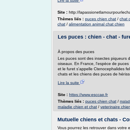
Lire la suite
Site :
http://lapassionetlamourpourlech
Thèmes liés :
puces chien chat
/
chat 
chat
/
alimentation animal chat chien
Les puces : chien - chat - fur
À propos des puces
Les puces sont des insectes piqueurs d
oiseaux. En France, l'espèce de puces 
et le furet s'appelle Ctenocephalides fel
chats et les chiens des puces de hériss
Lire la suite
Site :
https://www.esccap.fr
Thèmes liés :
puces chien chat
/
maladi
maladie chien et chat
/
veterinaire chie
Mutuelle chiens et chats - 
Vous pourrez les retrouver dans votre e