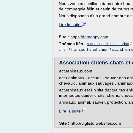
Nous vous accueillons dans notre bouti
de compagnie félin et canin de toutes r
Nous disposons d'un grand nombre de ra
Lire la suite
Site :
https://fr.mappy.com
Thèmes liés :
/
sac transport chien et chat
/
transport chat chien
/
sac chien e
chien
Association-chiens-chats-et-c
actuanimaux.com
actu animaux - accueil - sauver des ani
chevaux , animaux sauvages , animau
actuanimaux est un site dactualités anim
internautes daider chats, chiens, chev
animaux, animal, sauver, protection, an
Lire la suite
Site :
http://biglistofwebsites.com