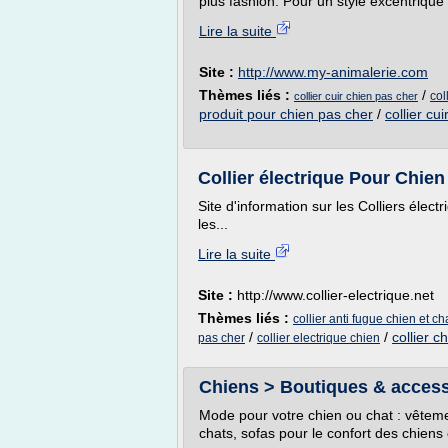
plus fashion. Pour un style excentrique e
Lire la suite
Site :
http://www.my-animalerie.com
Thèmes liés :
/
col
collier cuir chien pas cher
produit pour chien pas cher
/
collier cui
Collier électrique Pour Chien
Site d'information sur les Colliers élec
les...
Lire la suite
Site :
http://www.collier-electrique.net
Thèmes liés :
collier anti fugue chien et ch
/
/
collier c
pas cher
collier electrique chien
Chiens > Boutiques & accesso
Mode pour votre chien ou chat : vêtement
chats, sofas pour le confort des chiens e