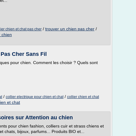
t...
/
trouver un chien pas cher
/
lier chien et chat pas cher
r chien
 Pas Cher Sans Fil
triques pour chien. Comment les choisir ? Quels sont
/
/
at
collier electrique pour chien et chat
collier chien et chat
hien et chat
ires sur Attention au chien
s pour chien fashion, colliers cuir et strass chiens et
t chats, bijoux, parfums... Produits BIO et...