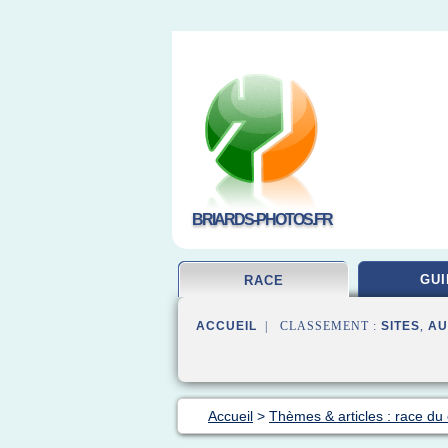
BRIARDS-PHOTOS.FR
GUI
RACE
ACCUEIL
| CLASSEMENT :
SITES
,
AU
Accueil
>
Thèmes & articles : race du