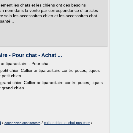
ement les chats et les chiens ont des besoins
re un nom dans la vente par correspondance d' articles
vec soin les accessoires chien et les accessoires chat
santé...
re - Pour chat - Achat ...
antiparasitaire - Pour chat
etit chien Collier antiparasitaire contre puces, tiques
 petit chien
grand chien Collier antiparasitaire contre puces, tiques
r grand chien
/
/
/
t
collier chien et chat pas cher
collier chien chat seresto