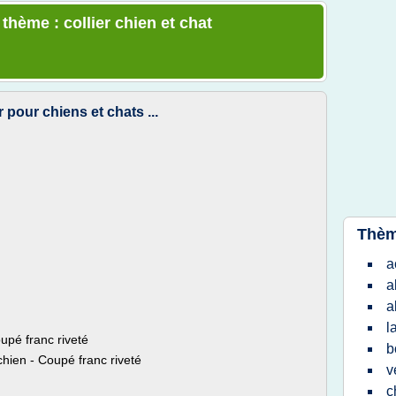
 thème : collier chien et chat
r pour chiens et chats ...
Thèm
a
a
a
l
oupé franc riveté
b
 chien - Coupé franc riveté
v
c