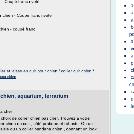
en - Coupé franc riveté
a
a
ur chien - Coupé franc riveté
a
b
 chien - coupé franc
po
a
v
a
p
c
lier et laisse en cuir pour chien
/
collier cuir chien
/
 pour chien
c
ch
c
, chien, aquarium, terrarium
p
l
as cher
 choix de collier chien pas cher. Trouvez à votre
lier chien en cuir , côté pratique et robuste. Ou un
taisie ou un collier bandana chien , donnant un look