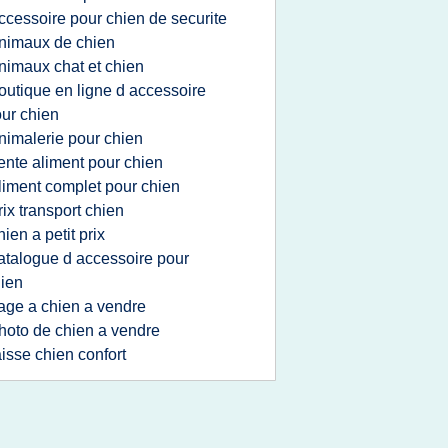
ccessoire pour chien de securite
nimaux de chien
nimaux chat et chien
outique en ligne d accessoire
ur chien
nimalerie pour chien
ente aliment pour chien
liment complet pour chien
rix transport chien
hien a petit prix
atalogue d accessoire pour
ien
age a chien a vendre
hoto de chien a vendre
aisse chien confort