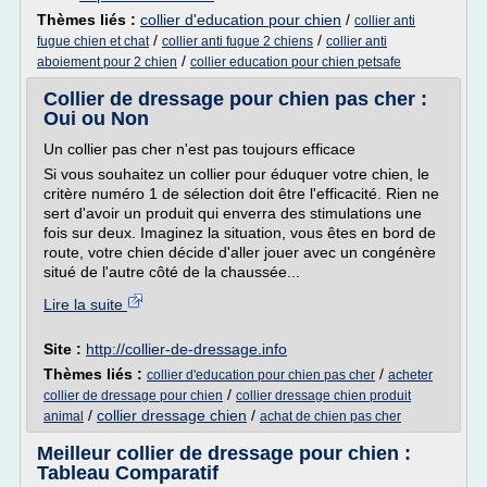
Thèmes liés :
collier d'education pour chien
/
collier anti
/
/
fugue chien et chat
collier anti fugue 2 chiens
collier anti
/
aboiement pour 2 chien
collier education pour chien petsafe
Collier de dressage pour chien pas cher :
Oui ou Non
Un collier pas cher n'est pas toujours efficace
Si vous souhaitez un collier pour éduquer votre chien, le
critère numéro 1 de sélection doit être l'efficacité. Rien ne
sert d'avoir un produit qui enverra des stimulations une
fois sur deux. Imaginez la situation, vous êtes en bord de
route, votre chien décide d'aller jouer avec un congénère
situé de l'autre côté de la chaussée...
Lire la suite
Site :
http://collier-de-dressage.info
Thèmes liés :
/
collier d'education pour chien pas cher
acheter
/
collier de dressage pour chien
collier dressage chien produit
/
collier dressage chien
/
animal
achat de chien pas cher
Meilleur collier de dressage pour chien :
Tableau Comparatif