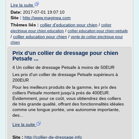
Lire la suite
Date:
2017-07-01 19:07:10
Site :
http://www.maginea.com
Thèmes liés :
collier d'education pour chien
/
collier
/
electrique pour chien education
collier education pour chien petsafe
/
collier education pour chien
/
vente de collier electrique pour
chien
Prix d'un collier de dressage pour chien
Petsafe ...
4 Un collier de dressage Petsafe à moins de 50EUR
Les prix d'un collier de dressage Petsafe supérieurs à
200EUR
Pour les meilleurs produits de la gamme, les prix des
colliers Petsafe montent jusqu'à près de 400EUR.
Évidemment, pour ce coût, vous obtiendrez des colliers
de très grande qualité, offrant des fonctionnalités idéales
comme une longue portée, une autonomie importante,
des...
Lire la suite
Site :
http://collier-de-dressage.info