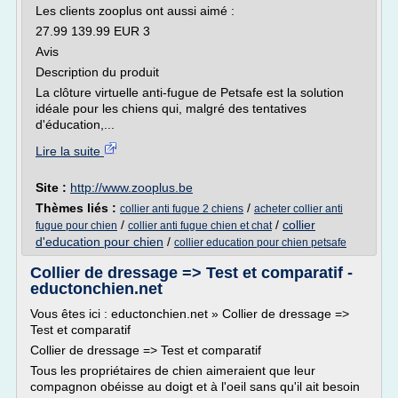
Les clients zooplus ont aussi aimé :
27.99 139.99 EUR 3
Avis
Description du produit
La clôture virtuelle anti-fugue de Petsafe est la solution
idéale pour les chiens qui, malgré des tentatives
d'éducation,...
Lire la suite
Site :
http://www.zooplus.be
Thèmes liés :
/
collier anti fugue 2 chiens
acheter collier anti
/
/
collier
fugue pour chien
collier anti fugue chien et chat
d'education pour chien
/
collier education pour chien petsafe
Collier de dressage => Test et comparatif -
eductonchien.net
Vous êtes ici : eductonchien.net » Collier de dressage =>
Test et comparatif
Collier de dressage => Test et comparatif
Tous les propriétaires de chien aimeraient que leur
compagnon obéisse au doigt et à l'oeil sans qu'il ait besoin