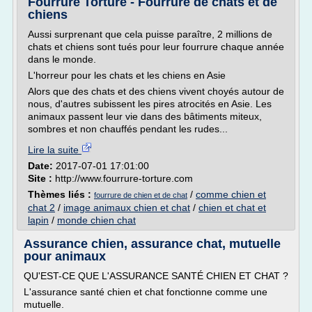
Fourrure Torture - Fourrure de chats et de
chiens
Aussi surprenant que cela puisse paraître, 2 millions de
chats et chiens sont tués pour leur fourrure chaque année
dans le monde.
L'horreur pour les chats et les chiens en Asie
Alors que des chats et des chiens vivent choyés autour de
nous, d'autres subissent les pires atrocités en Asie. Les
animaux passent leur vie dans des bâtiments miteux,
sombres et non chauffés pendant les rudes...
Lire la suite
Date:
2017-07-01 17:01:00
Site :
http://www.fourrure-torture.com
Thèmes liés :
/
comme chien et
fourrure de chien et de chat
chat 2
/
image animaux chien et chat
/
chien et chat et
lapin
/
monde chien chat
Assurance chien, assurance chat, mutuelle
pour animaux
QU'EST-CE QUE L'ASSURANCE SANTÉ CHIEN ET CHAT ?
L'assurance santé chien et chat fonctionne comme une
mutuelle.