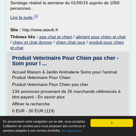
Sondage réalisé la semaine du 01/06/15 auprès de 1056
personnes...
Lire la suite
Site :
http://www.atavik.fr
Thèmes liés :
age chat et chien
/
aliment pour chien et chat
/
chien et chat donner
/
chien chat race
/
produit pour chien
et chat
Produit Veterinaire Pour Chien pas cher -
Soin pour l ...
Accueil Maison & Jardin Animalerie Soins pour l'animal
Produit Veterinaire Pour Chien
Produit Veterinaire Pour Chien pas cher
134 annonces provenant de 26 marchands référencés à
titre payant - En savoir plus
Affiner la recherche
0 EUR - 30 EUR (119)
30 EUR - 100 EUR (8)
En poursuivant votre navigation sur ce site, vous acceptez
X
210 EUR - 320 EUR (2)
l'utilisation de cookies pour vous proposer des contenus et
services adaptés à vos centres d'intérêts.
En savoir plus
320 EUR et plus (5)