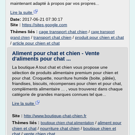
maintenant adapté à propos par vos propres...
Lire la suite
Date:
2017-06-21 07:30:17
Site :
https://sites.google.com
Thèmes liés :
cage transport chat chien
/
cage transport
/
transport chat chien
/
produit pour chien et chat
grand chien
/
article pour chien et chat
Aliment pour chat et chien - Vente
d'aliments pour chat ...
La boutique A tout chat et chien vous propose une
sélection de produits alimentaire premium pour chien et
pour chat. Croquette, nourriture humide (boite, pâtée),
friandises, biscuits, récompenses pour chien et pour chat,
compléments alimentaire ... , vous trouverez dans chaque
catégorie de grandes marques connues tel que...
Lire la suite
Site :
http://www.boutique-chat-chien.fr
Thèmes liés :
/
aliment pour
boutique chien chat alimentation
chien et chat
/
nourriture chat chien
/
boutique chien et
chat
/
vente chien chat