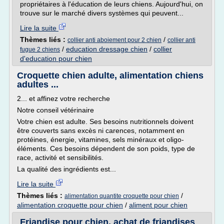
propriétaires à l'éducation de leurs chiens. Aujourd'hui, on
trouve sur le marché divers systèmes qui peuvent...
Lire la suite
Thèmes liés :
/
collier anti aboiement pour 2 chien
collier anti
/
education dressage chien
/
collier
fugue 2 chiens
d'education pour chien
Croquette chien adulte, alimentation chiens
adultes ...
2... et affinez votre recherche
Notre conseil vétérinaire
Votre chien est adulte. Ses besoins nutritionnels doivent
être couverts sans excès ni carences, notamment en
protéines, énergie, vitamines, sels minéraux et oligo-
éléments. Ces besoins dépendent de son poids, type de
race, activité et sensibilités.
La qualité des ingrédients est...
Lire la suite
Thèmes liés :
/
alimentation quantite croquette pour chien
alimentation croquette pour chien
/
aliment pour chien
Friandise pour chien, achat de friandises