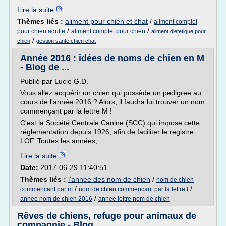
Lire la suite
Thèmes liés :
aliment pour chien et chat
/
aliment complet
/
/
pour chien adulte
aliment complet pour chien
aliment dietetique pour
/
chien
gestion sante chien chat
Année 2016 : idées de noms de chien en M
- Blog de ...
Publié par Lucie G.D.
Vous allez acquérir un chien qui possède un pedigree au
cours de l'année 2016 ? Alors, il faudra lui trouver un nom
commençant par la lettre M !
C'est la Société Centrale Canine (SCC) qui impose cette
réglementation depuis 1926, afin de faciliter le registre
LOF. Toutes les années,...
Lire la suite
Date:
2017-06-29 11:40:51
Thèmes liés :
l'annee des nom de chien
/
nom de chien
/
/
commencant par m
nom de chien commencant par la lettre l
/
annee nom de chien 2016
annee lettre nom de chien
Rêves de chiens, refuge pour animaux de
compagnie - Blog ...