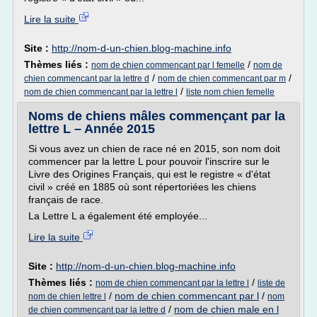
Lire la suite
Site :
http://nom-d-un-chien.blog-machine.info
Thèmes liés :
/
nom de chien commencant par l femelle
nom de
/
/
chien commencant par la lettre d
nom de chien commencant par m
/
nom de chien commencant par la lettre l
liste nom chien femelle
Noms de chiens mâles commençant par la
lettre L – Année 2015
Si vous avez un chien de race né en 2015, son nom doit
commencer par la lettre L pour pouvoir l'inscrire sur le
Livre des Origines Français, qui est le registre « d'état
civil » créé en 1885 où sont répertoriées les chiens
français de race.
La Lettre L a également été employée...
Lire la suite
Site :
http://nom-d-un-chien.blog-machine.info
Thèmes liés :
/
nom de chien commencant par la lettre l
liste de
/
nom de chien commencant par l
/
nom de chien lettre l
nom
/
nom de chien male en l
de chien commencant par la lettre d