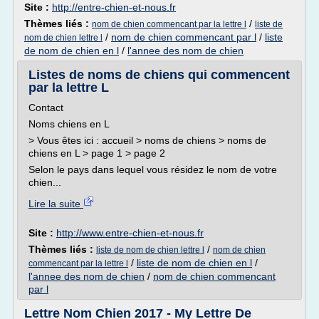
Site :
http://entre-chien-et-nous.fr
Thèmes liés :
/
nom de chien commencant par la lettre l
liste de
/
nom de chien commencant par l
/
liste
nom de chien lettre l
de nom de chien en l
/
l'annee des nom de chien
Listes de noms de chiens qui commencent
par la lettre L
Contact
Noms chiens en L
> Vous êtes ici : accueil > noms de chiens > noms de
chiens en L > page 1 > page 2
Selon le pays dans lequel vous résidez le nom de votre
chien...
Lire la suite
Site :
http://www.entre-chien-et-nous.fr
Thèmes liés :
/
liste de nom de chien lettre l
nom de chien
/
liste de nom de chien en l
/
commencant par la lettre l
l'annee des nom de chien
/
nom de chien commencant
par l
Lettre Nom Chien 2017 - My Lettre De