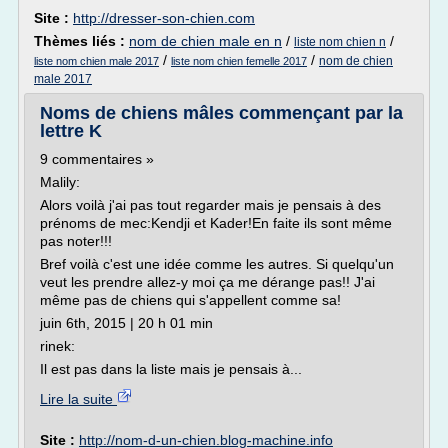
Site :
http://dresser-son-chien.com
Thèmes liés :
nom de chien male en n
/
/
liste nom chien n
/
/
nom de chien
liste nom chien male 2017
liste nom chien femelle 2017
male 2017
Noms de chiens mâles commençant par la
lettre K
9 commentaires »
Malily:
Alors voilà j'ai pas tout regarder mais je pensais à des
prénoms de mec:Kendji et Kader!En faite ils sont même
pas noter!!!
Bref voilà c'est une idée comme les autres. Si quelqu'un
veut les prendre allez-y moi ça me dérange pas!! J'ai
même pas de chiens qui s'appellent comme sa!
juin 6th, 2015 | 20 h 01 min
rinek:
Il est pas dans la liste mais je pensais à...
Lire la suite
Site :
http://nom-d-un-chien.blog-machine.info