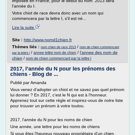
imposée en France, pour le début du nom. 2013 sera
l'année du I.
Votre chiot de race devra donc avec un nom qui
commencera par la lettre I, s'il est né...
Lire la suite
Site :
http://www.nomd1chien.fr
Thèmes liés :
/
nom chien de race 2013
nom de chien commencant
/
/
l'annee des nom de
annee lettre nom de chien
par la lettre i
chien
/
nom de chien commencant par la lettre l
2017, l’année du N pour les prénoms des
chiens - Blog de ...
Publié par Amanda
Vous venez d'adopter un chiot et ne savez pas quel prénom
lui donner ? En 2017, c'est le N qui est à l'honneur.
Apprenez tout sur cette règle et inspirez-vous de notre liste
pour trouver un prénom à votre toutou.
2017, l'année du N pour les noms de chien
Une année, une lettre pour les noms de chiens
Si vous êtes l'heureux nouveau propriétaire d'un chien,