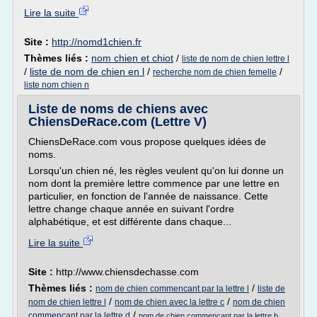
Lire la suite
Site :
http://nomd1chien.fr
Thèmes liés :
nom chien et chiot
/
liste de nom de chien lettre l
/
liste de nom de chien en l
/
/
recherche nom de chien femelle
liste nom chien n
Liste de noms de chiens avec
ChiensDeRace.com (Lettre V)
ChiensDeRace.com vous propose quelques idées de
noms.
Lorsqu'un chien né, les règles veulent qu'on lui donne un
nom dont la première lettre commence par une lettre en
particulier, en fonction de l'année de naissance. Cette
lettre change chaque année en suivant l'ordre
alphabétique, et est différente dans chaque...
Lire la suite
Site :
http://www.chiensdechasse.com
Thèmes liés :
/
nom de chien commencant par la lettre l
liste de
/
/
nom de chien lettre l
nom de chien avec la lettre c
nom de chien
/
commencant par la lettre d
nom de chien commencant par la lettre b