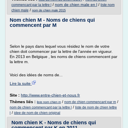
/
nom de chien male en l
/
commencant par la lettre l
liste nom
/
chien male
nom de chien male 2015
Nom chien M - Noms de chiens qui
commencent par M
Selon le pays dans lequel vous résidez le nom de votre
chien doit commencer par la lettre de l'année en vigueur.
En 2013 en Belgique , les noms de chiens commencent par
la lettre m.
Voici des idées de noms de...
Lire la suite
Site :
http://www.entre-chien-et-nous.fr
Thèmes liés :
/
/
nom de chien commencant par m
liste nom chien m
/
nom de chien commencant par la lettre l
liste de nom de chien lettre
/
l
idee de nom de chien original
Nom chien K - Noms de chiens qui
commencent par K en 2011 ...