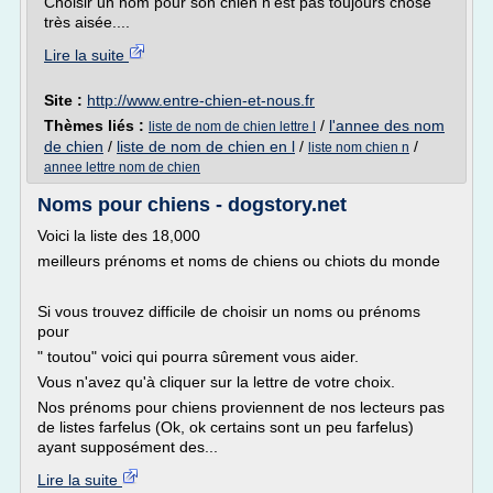
Choisir un nom pour son chien n'est pas toujours chose
très aisée....
Lire la suite
Site :
http://www.entre-chien-et-nous.fr
Thèmes liés :
/
l'annee des nom
liste de nom de chien lettre l
de chien
/
liste de nom de chien en l
/
/
liste nom chien n
annee lettre nom de chien
Noms pour chiens - dogstory.net
Voici la liste des 18,000
meilleurs prénoms et noms de chiens ou chiots du monde
Si vous trouvez difficile de choisir un noms ou prénoms
pour
" toutou" voici qui pourra sûrement vous aider.
Vous n'avez qu'à cliquer sur la lettre de votre choix.
Nos prénoms pour chiens proviennent de nos lecteurs pas
de listes farfelus (Ok, ok certains sont un peu farfelus)
ayant supposément des...
Lire la suite