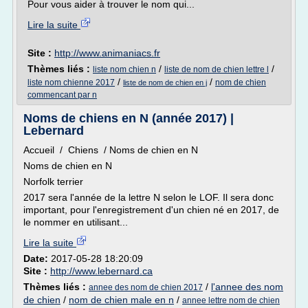
Pour vous aider à trouver le nom qui...
Lire la suite
Site :
http://www.animaniacs.fr
Thèmes liés :
/
/
liste nom chien n
liste de nom de chien lettre l
/
/
liste nom chienne 2017
nom de chien
liste de nom de chien en j
commencant par n
Noms de chiens en N (année 2017) |
Lebernard
Accueil / Chiens / Noms de chien en N
Noms de chien en N
Norfolk terrier
2017 sera l'année de la lettre N selon le LOF. Il sera donc
important, pour l'enregistrement d'un chien né en 2017, de
le nommer en utilisant...
Lire la suite
Date:
2017-05-28 18:20:09
Site :
http://www.lebernard.ca
Thèmes liés :
/
l'annee des nom
annee des nom de chien 2017
de chien
/
nom de chien male en n
/
annee lettre nom de chien