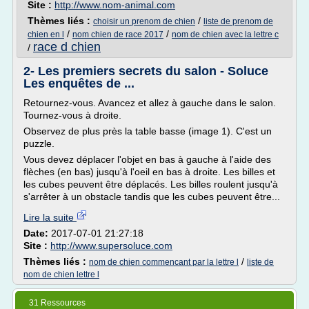
Site :
http://www.nom-animal.com
Thèmes liés :
/
choisir un prenom de chien
liste de prenom de
/
/
chien en l
nom chien de race 2017
nom de chien avec la lettre c
race d chien
/
2- Les premiers secrets du salon - Soluce
Les enquêtes de ...
Retournez-vous. Avancez et allez à gauche dans le salon.
Tournez-vous à droite.
Observez de plus près la table basse (image 1). C'est un
puzzle.
Vous devez déplacer l'objet en bas à gauche à l'aide des
flèches (en bas) jusqu'à l'oeil en bas à droite. Les billes et
les cubes peuvent être déplacés. Les billes roulent jusqu'à
s'arrêter à un obstacle tandis que les cubes peuvent être...
Lire la suite
Date:
2017-07-01 21:27:18
Site :
http://www.supersoluce.com
Thèmes liés :
/
nom de chien commencant par la lettre l
liste de
nom de chien lettre l
31 Ressources