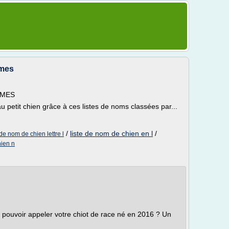
èmes
EMES
 petit chien grâce à ces listes de noms classées par...
/
liste de nom de chien en l
/
 de nom de chien lettre l
hien n
pouvoir appeler votre chiot de race né en 2016 ? Un