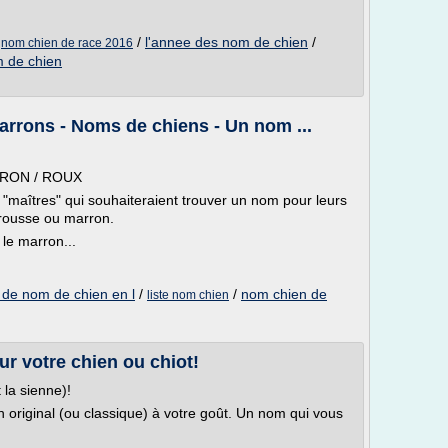
/
/
l'annee des nom de chien
/
nom chien de race 2016
 de chien
rrons - Noms de chiens - Un nom ...
RON / ROUX
es "maîtres" qui souhaiteraient trouver un nom pour leurs
rousse ou marron.
le marron...
e de nom de chien en l
/
/
nom chien de
liste nom chien
ur votre chien ou chiot!
 la sienne)!
original (ou classique) à votre goût. Un nom qui vous