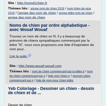
Site :
http://nomd1chien.fr
Thèmes liés :
/
annee nom de chien 2016
nom chien de race
/
l'annee des nom de chien
/
/
2016
annee lettre nom de chien
annee des nom de chien
Noms de chien par ordre alphabetique -
avec Wouaf Wouaf
Trouvez un nom de chien en N, il y a beaucoup de
prénoms de chiens sympathiques commençant par la
lettre "N", nous vous proposons une liste d'inspiration de
nom pour...
Lire la suite
Site :
http://www.wouaf-wouaf.com
Thèmes liés :
/
nom de chien commencant par la lettre d
nom
/
/
de chien commencant par n
liste nom chien n
prenom chien
/
commencant par n
liste de nom pour chien lettre
Yeb Coloriage - Dessiner un chien - dessin
de chien et de ...
Dessin de chien