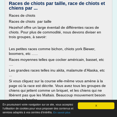
Races de chiots par taille, race de chiots et
chiens par ...
Races de chiots
Races de chiots par taille
Hezehof offre un large éventail de différentes races de
chiots. Pour plus de commodité, nous devons diviser en
trois groupes, à savoir:
Les petites races comme bichon, chiots york Biewer,
boomers, etc ......
Races moyennes telles que cocker américain, basset, etc
....
Les grandes races telles inu akita, malamute d'Alaska, etc
...
Si vous cliquez sur la course elle-même vous amène à la
page où la race est décrite. Vous avez tous les groupes de
chiens qui jettent comme un briquet, et les chiens qui ne
libèrent pas que les Maltais. Beaucoup mouvement besoin
comme le border...
En poursuivant votre navigation sur ce site, vous acceptez
X
Lire la suite
l'utilisation de cookies pour vous proposer des contenus et
services adaptés à vos centres d'intérêts.
En savoir plus