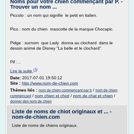
Noms pour votre chien commençant par P. -
Trouver un nom ...
Piccolo : un nom qui signifie le petit en italien.
Pico : nom du chien mascotte de la marque Chocapic.
Pidge : surnom que Lady donna au clochard dans le
dessin animé de Disney "La belle et le clochard".
Pif :...
Lire la suite
Date:
2017-07-01 19:50:12
Site :
http://www.nom-de-chien.com
Thèmes liés :
/
nom de chien commencant par b
nom de chien
/
nom chien et chiot
/
nom de chat et chien
/
commencant
donner des nom de chien
Liste de noms de chiot originaux et ... -
nom-de-chien.com
Liste de noms de chiens originaux.