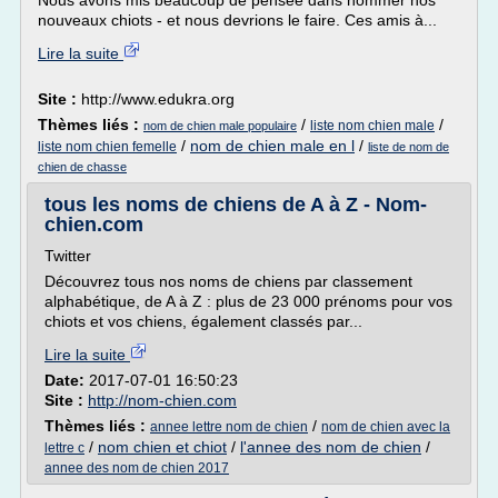
Nous avons mis beaucoup de pensée dans nommer nos
nouveaux chiots - et nous devrions le faire. Ces amis à...
Lire la suite
Site :
http://www.edukra.org
Thèmes liés :
/
/
liste nom chien male
nom de chien male populaire
/
nom de chien male en l
/
liste nom chien femelle
liste de nom de
chien de chasse
tous les noms de chiens de A à Z - Nom-
chien.com
Twitter
Découvrez tous nos noms de chiens par classement
alphabétique, de A à Z : plus de 23 000 prénoms pour vos
chiots et vos chiens, également classés par...
Lire la suite
Date:
2017-07-01 16:50:23
Site :
http://nom-chien.com
Thèmes liés :
/
annee lettre nom de chien
nom de chien avec la
/
nom chien et chiot
/
l'annee des nom de chien
/
lettre c
annee des nom de chien 2017