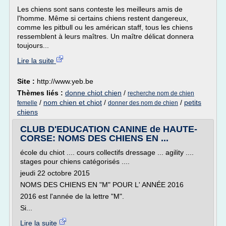
Les chiens sont sans conteste les meilleurs amis de
l'homme. Même si certains chiens restent dangereux,
comme les pitbull ou les américan staff, tous les chiens
ressemblent à leurs maîtres. Un maître délicat donnera
toujours...
Lire la suite
Site :
http://www.yeb.be
Thèmes liés :
donne chiot chien
/
recherche nom de chien
/
nom chien et chiot
/
/
petits
femelle
donner des nom de chien
chiens
CLUB D'EDUCATION CANINE de HAUTE-
CORSE: NOMS DES CHIENS EN ...
école du chiot .... cours collectifs dressage ... agility ....
stages pour chiens catégorisés ....
jeudi 22 octobre 2015
NOMS DES CHIENS EN "M" POUR L' ANNÉE 2016
2016 est l'année de la lettre "M".
Si...
Lire la suite