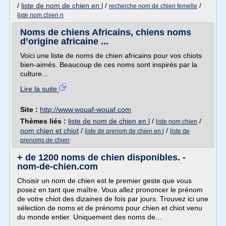
/
liste de nom de chien en l
/
/
recherche nom de chien femelle
liste nom chien n
Noms de chiens Africains, chiens noms
d’origine africaine ...
Voici une liste de noms de chien africains pour vos chiots
bien-aimés. Beaucoup de ces noms sont inspirés par la
culture...
Lire la suite
Site :
http://www.wouaf-wouaf.com
Thèmes liés :
liste de nom de chien en l
/
/
liste nom chien
nom chien et chiot
/
/
liste de prenom de chien en l
liste de
prenoms de chien
+ de 1200 noms de chien disponibles. -
nom-de-chien.com
Choisir un nom de chien est le premier geste que vous
posez en tant que maître. Vous allez prononcer le prénom
de votre chiot des dizaines de fois par jours. Trouvez ici une
sélection de noms et de prénoms pour chien et chiot venu
du monde entier. Uniquement des noms de...