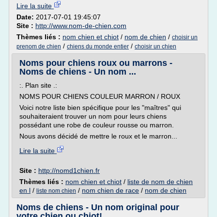
Lire la suite
Date:
2017-07-01 19:45:07
Site :
http://www.nom-de-chien.com
Thèmes liés :
nom chien et chiot
/
nom de chien
/
choisir un
/
/
prenom de chien
chiens du monde entier
choisir un chien
Noms pour chiens roux ou marrons -
Noms de chiens - Un nom ...
:. Plan site .:
NOMS POUR CHIENS COULEUR MARRON / ROUX
Voici notre liste bien spécifique pour les "maîtres" qui
souhaiteraient trouver un nom pour leurs chiens
possédant une robe de couleur rousse ou marron.
Nous avons décidé de mettre le roux et le marron...
Lire la suite
Site :
http://nomd1chien.fr
Thèmes liés :
nom chien et chiot
/
liste de nom de chien
en l
/
/
nom chien de race
/
nom de chien
liste nom chien
Noms de chiens - Un nom original pour
votre chien ou chiot!