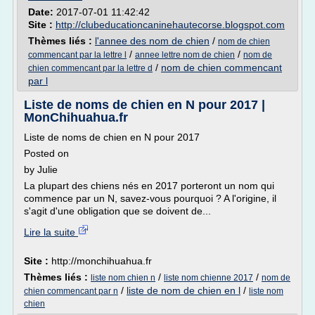
Date:
2017-07-01 11:42:42
Site :
http://clubeducationcaninehautecorse.blogspot.com
Thèmes liés :
l'annee des nom de chien
/
nom de chien
/
/
commencant par la lettre l
annee lettre nom de chien
nom de
/
nom de chien commencant
chien commencant par la lettre d
par l
Liste de noms de chien en N pour 2017 |
MonChihuahua.fr
Liste de noms de chien en N pour 2017
Posted on
by Julie
La plupart des chiens nés en 2017 porteront un nom qui
commence par un N, savez-vous pourquoi ? A l'origine, il
s'agit d'une obligation que se doivent de...
Lire la suite
Site :
http://monchihuahua.fr
Thèmes liés :
/
/
liste nom chien n
liste nom chienne 2017
nom de
/
liste de nom de chien en l
/
chien commencant par n
liste nom
chien