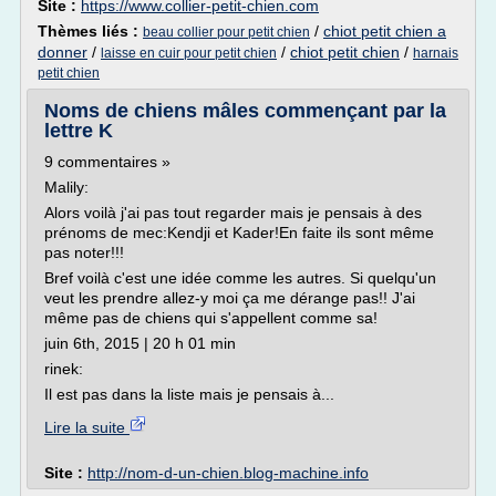
Site :
https://www.collier-petit-chien.com
Thèmes liés :
/
chiot petit chien a
beau collier pour petit chien
donner
/
/
chiot petit chien
/
laisse en cuir pour petit chien
harnais
petit chien
Noms de chiens mâles commençant par la
lettre K
9 commentaires »
Malily:
Alors voilà j'ai pas tout regarder mais je pensais à des
prénoms de mec:Kendji et Kader!En faite ils sont même
pas noter!!!
Bref voilà c'est une idée comme les autres. Si quelqu'un
veut les prendre allez-y moi ça me dérange pas!! J'ai
même pas de chiens qui s'appellent comme sa!
juin 6th, 2015 | 20 h 01 min
rinek:
Il est pas dans la liste mais je pensais à...
Lire la suite
Site :
http://nom-d-un-chien.blog-machine.info