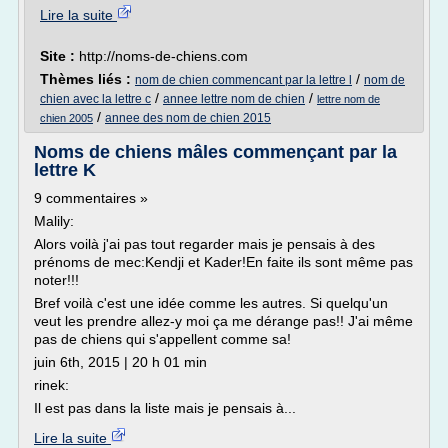
Lire la suite
Site :
http://noms-de-chiens.com
Thèmes liés :
/
nom de chien commencant par la lettre l
nom de
/
/
chien avec la lettre c
annee lettre nom de chien
lettre nom de
/
annee des nom de chien 2015
chien 2005
Noms de chiens mâles commençant par la
lettre K
9 commentaires »
Malily:
Alors voilà j'ai pas tout regarder mais je pensais à des
prénoms de mec:Kendji et Kader!En faite ils sont même pas
noter!!!
Bref voilà c'est une idée comme les autres. Si quelqu'un
veut les prendre allez-y moi ça me dérange pas!! J'ai même
pas de chiens qui s'appellent comme sa!
juin 6th, 2015 | 20 h 01 min
rinek:
Il est pas dans la liste mais je pensais à...
Lire la suite