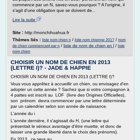
commence par un N, savez-vous pourquoi ? A l'origine, il
s'agit d'une obligation que se doivent de...
Lire la suite
Site :
http://monchihuahua.fr
Thèmes liés :
/
/
liste nom chien n
liste nom chienne 2017
nom
/
liste de nom de chien en l
/
de chien commencant par n
liste
nom chien
CHOISIR UN NOM DE CHIEN EN 2013
(LETTRE I)? - JADE & HAPPIE
CHOISIR UN NOM DE CHIEN EN 2013 (LETTRE I)?
Vous vous apprêtez à accueillir un chien, ou envisagez d'en
adopter un cette année ? Sachez que si votre compagnon à
4 pattes est inscrit au LOF (livre des Origines Officielles),
son prénom devra commencer par une lettre déterminée
par un calendrier selon son année de naissance.
L'année du i
L'année dernière, il s'agissait du H, (une lettre qui
présentait le sérieux avantage d'être muette, et donc de
laisser une grande liberté dans le choix des prénoms).
En 2013, ce sera au...