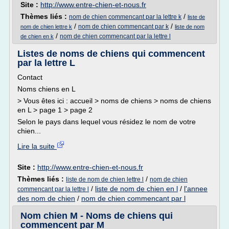
Site :
http://www.entre-chien-et-nous.fr
Thèmes liés :
/
nom de chien commencant par la lettre k
liste de
/
/
nom de chien commencant par k
nom de chien lettre k
liste de nom
/
nom de chien commencant par la lettre l
de chien en k
Listes de noms de chiens qui commencent
par la lettre L
Contact
Noms chiens en L
> Vous êtes ici : accueil > noms de chiens > noms de chiens
en L > page 1 > page 2
Selon le pays dans lequel vous résidez le nom de votre
chien...
Lire la suite
Site :
http://www.entre-chien-et-nous.fr
Thèmes liés :
/
liste de nom de chien lettre l
nom de chien
/
liste de nom de chien en l
/
l'annee
commencant par la lettre l
des nom de chien
/
nom de chien commencant par l
Nom chien M - Noms de chiens qui
commencent par M