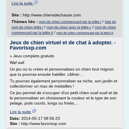
Lire la suite
Site :
http://www.chiensdechasse.com
Thèmes liés :
/
nom de chien commencant par la lettre l
liste de
/
/
nom de chien lettre l
nom de chien avec la lettre c
nom de chien
/
commencant par la lettre d
nom de chien commencant par la lettre b
Jeux de chien virtuel et de chat à adopter. -
Favorisxp.com
» Jeux complets gratuits
Waf waf.
Un jeu où tu crées et personnalises un chien tout mignon
que tu pourras ensuite habiller, câliner....
Tu pourras également personnaliser sa niche, son jardin et
collectionner un max de médailles !
Ce jeu permet de s'occuper d'un petit chien ouaf ouaf et de
le personnaliser en choisissant la couleur et le type de son
pelage, poils courts, longs ou frisés,...
Lire la suite
Date:
2014-05-17 08:56:23
Site :
http://www.favorisxp.com