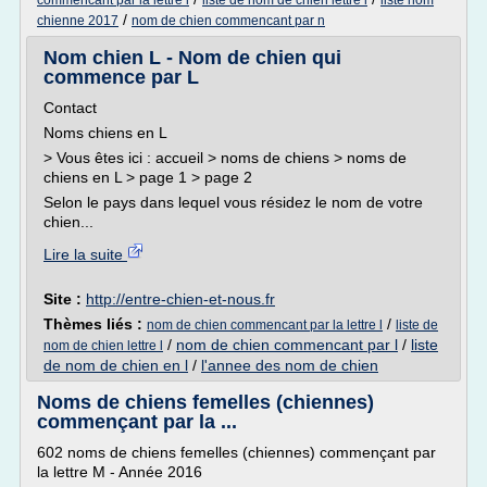
commencant par la lettre l
liste de nom de chien lettre l
liste nom
/
chienne 2017
nom de chien commencant par n
Nom chien L - Nom de chien qui
commence par L
Contact
Noms chiens en L
> Vous êtes ici : accueil > noms de chiens > noms de
chiens en L > page 1 > page 2
Selon le pays dans lequel vous résidez le nom de votre
chien...
Lire la suite
Site :
http://entre-chien-et-nous.fr
Thèmes liés :
/
nom de chien commencant par la lettre l
liste de
/
nom de chien commencant par l
/
liste
nom de chien lettre l
de nom de chien en l
/
l'annee des nom de chien
Noms de chiens femelles (chiennes)
commençant par la ...
602 noms de chiens femelles (chiennes) commençant par
la lettre M - Année 2016