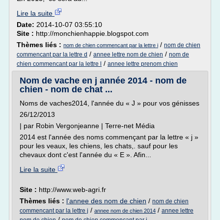
Lire la suite
Date:
2014-10-07 03:55:10
Site :
http://monchienhappie.blogspot.com
Thèmes liés :
/
nom de chien
nom de chien commencant par la lettre i
/
/
commencant par la lettre d
annee lettre nom de chien
nom de
/
chien commencant par la lettre l
annee lettre prenom chien
Nom de vache en j année 2014 - nom de
chien - nom de chat ...
Noms de vaches2014, l'année du « J » pour vos génisses
26/12/2013
| par Robin Vergonjeanne | Terre-net Média
2014 est l'année des noms commençant par la lettre « j »
pour les veaux, les chiens, les chats,. sauf pour les
chevaux dont c'est l'année du « E ». Afin...
Lire la suite
Site :
http://www.web-agri.fr
Thèmes liés :
l'annee des nom de chien
/
nom de chien
/
/
commencant par la lettre j
annee lettre
annee nom de chien 2014
/