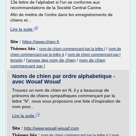
13e lettre de l'alphabet si l'on se conforme aux
recommandations de la Société Central Canine.
Afin de mettre de l'ordre dans les enregistrements de
chiens et...
Lire la suite
Site :
https://www.chien.fr
Thèmes liés :
/
nom de chien commencant par la lettre l
nom de
/
chien commencant par la lettre d
nom de chien commencant par l
/
l'annee des nom de chien
/
nom de chien
femelle
commencant par l
Noms de chien par ordre alphabetique -
avec Wouaf Wouaf
Trouvez un nom de chien en N, il y a beaucoup de
prénoms de chiens sympathiques commençant par la
lettre "N", nous vous proposons une liste d'inspiration de
nom pour...
Lire la suite
Site :
http://www.wouaf-wouaf.com
Thèmes liés :
/
nom de chien commencant par la lettre d
nom