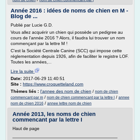
nom de chien
nom de chien commencant par j
Année 2016 : idées de noms de chien en M -
Blog de ...
Publié par Lucie G.D.
Vous allez acquérir un chien qui possède un pedigree au
cours de l'année 2016 ? Alors, il faudra lui trouver un nom
commençant par la lettre M !
C'est la Société Centrale Canine (SCC) qui impose cette
réglementation depuis 1926, afin de faciliter le registre LOF.
Toutes les années,...
Lire la suite
Date:
2017-06-29 11:40:51
Site :
https://www.croquetteland.com
Thèmes liés :
l'annee des nom de chien
/
nom de chien
/
/
commencant par m
nom de chien commencant par la lettre l
annee
/
nom de chien 2016
annee lettre nom de chien
Année 2013, les noms de chien
commencant par la lettre I
Haut de page
__________________________________________