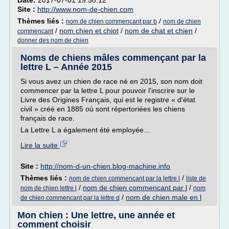
Date:
2017-07-01 19:50:12
Site :
http://www.nom-de-chien.com
Thèmes liés :
/
nom de chien commencant par b
nom de chien
/
nom chien et chiot
/
nom de chat et chien
/
commencant
donner des nom de chien
Noms de chiens mâles commençant par la
lettre L – Année 2015
Si vous avez un chien de race né en 2015, son nom doit
commencer par la lettre L pour pouvoir l'inscrire sur le
Livre des Origines Français, qui est le registre « d'état
civil » créé en 1885 où sont répertoriées les chiens
français de race.
La Lettre L a également été employée...
Lire la suite
Site :
http://nom-d-un-chien.blog-machine.info
Thèmes liés :
/
nom de chien commencant par la lettre l
liste de
/
nom de chien commencant par l
/
nom de chien lettre l
nom
/
nom de chien male en l
de chien commencant par la lettre d
Mon chien : Une lettre, une année et
comment choisir