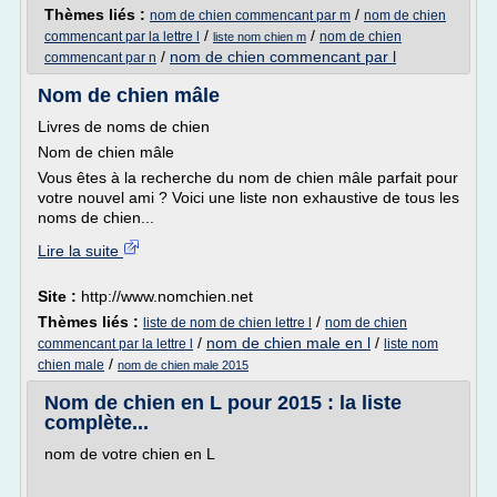
Thèmes liés :
/
nom de chien commencant par m
nom de chien
/
/
commencant par la lettre l
nom de chien
liste nom chien m
/
nom de chien commencant par l
commencant par n
Nom de chien mâle
Livres de noms de chien
Nom de chien mâle
Vous êtes à la recherche du nom de chien mâle parfait pour
votre nouvel ami ? Voici une liste non exhaustive de tous les
noms de chien...
Lire la suite
Site :
http://www.nomchien.net
Thèmes liés :
/
liste de nom de chien lettre l
nom de chien
/
nom de chien male en l
/
commencant par la lettre l
liste nom
/
chien male
nom de chien male 2015
Nom de chien en L pour 2015 : la liste
complète...
nom de votre chien en L