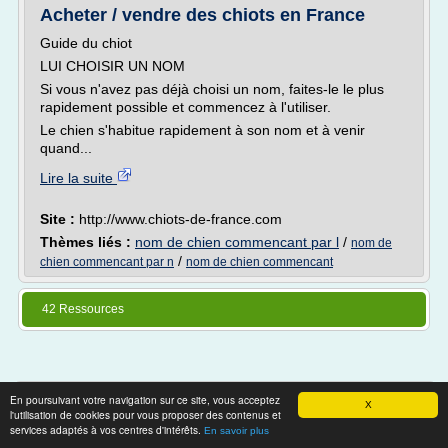
Acheter / vendre des chiots en France
Guide du chiot
LUI CHOISIR UN NOM
Si vous n'avez pas déjà choisi un nom, faites-le le plus
rapidement possible et commencez à l'utiliser.
Le chien s'habitue rapidement à son nom et à venir
quand...
Lire la suite
Site :
http://www.chiots-de-france.com
Thèmes liés :
nom de chien commencant par l
/
nom de
/
chien commencant par n
nom de chien commencant
42 Ressources
Thèmes associés
En poursuivant votre navigation sur ce site, vous acceptez
X
l'utilisation de cookies pour vous proposer des contenus et
services adaptés à vos centres d'intérêts.
En savoir plus
prenom chien qui commence