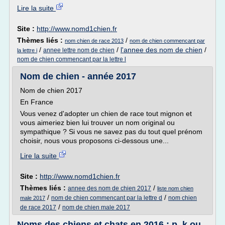
Lire la suite
Site :
http://www.nomd1chien.fr
Thèmes liés :
/
nom chien de race 2013
nom de chien commencant par
/
/
l'annee des nom de chien
/
annee lettre nom de chien
la lettre i
nom de chien commencant par la lettre l
Nom de chien - année 2017
Nom de chien 2017
En France
Vous venez d'adopter un chien de race tout mignon et
vous aimeriez bien lui trouver un nom original ou
sympathique ? Si vous ne savez pas du tout quel prénom
choisir, nous vous proposons ci-dessous une...
Lire la suite
Site :
http://www.nomd1chien.fr
Thèmes liés :
/
annee des nom de chien 2017
liste nom chien
/
/
nom de chien commencant par la lettre d
nom chien
male 2017
/
de race 2017
nom de chien male 2017
Noms des chiens et chats en 2016 : p, k ou