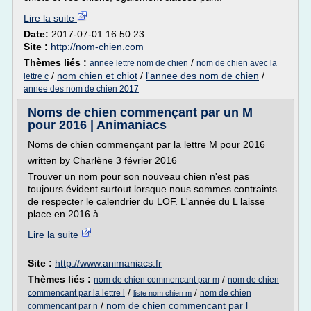
Lire la suite
Date:
2017-07-01 16:50:23
Site :
http://nom-chien.com
Thèmes liés :
/
annee lettre nom de chien
nom de chien avec la
/
nom chien et chiot
/
l'annee des nom de chien
/
lettre c
annee des nom de chien 2017
Noms de chien commençant par un M
pour 2016 | Animaniacs
Noms de chien commençant par la lettre M pour 2016
written by Charlène 3 février 2016
Trouver un nom pour son nouveau chien n'est pas
toujours évident surtout lorsque nous sommes contraints
de respecter le calendrier du LOF. L'année du L laisse
place en 2016 à...
Lire la suite
Site :
http://www.animaniacs.fr
Thèmes liés :
/
nom de chien commencant par m
nom de chien
/
/
commencant par la lettre l
nom de chien
liste nom chien m
/
nom de chien commencant par l
commencant par n