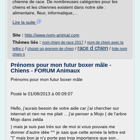
chienne de race. De nombreuses catégories pour les
chiens et les chiennes existent dans notre site :
alimentaire, fleur, informatique,...
Lire la suite
Site :
http://www.nom-animal.com
Thèmes liés :
/
nom chien de race 2017
nom de chien avec la
race d chien
/
/
/
lettre c
choisir un prenom de chien
liste nom
chien n
Prénoms pour mon futur boxer mâle -
Chiens - FORUM Animaux
Prénoms pour mon futur boxer mâle
Posté le 01/08/2013 à 00:09:07
Hello, j'aurais besoin de votre aide car j'ai chercher sur
internet et rien ne me plait ... j'ai penser a Mojo ( de l'arbre
Mojo dans zelda
) mais je suis pas très sur de moi si vous pouvais me
donner d'autre idée ^^ je sais que cette année la lettre est
"I" mais bon je n'y porte pas trop importance que son...