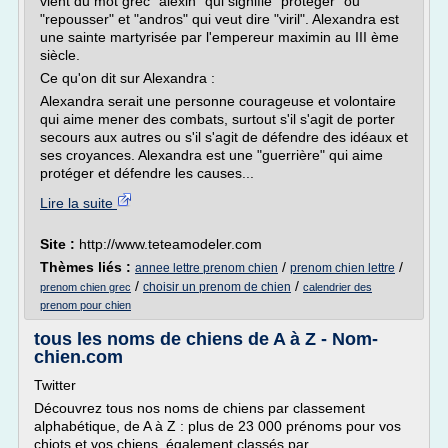
vient du mot grec "alexin" qui signifie "proteger" ou
"repousser" et "andros" qui veut dire "viril". Alexandra est
une sainte martyrisée par l'empereur maximin au III ème
siècle.
Ce qu'on dit sur Alexandra :
Alexandra serait une personne courageuse et volontaire
qui aime mener des combats, surtout s'il s'agit de porter
secours aux autres ou s'il s'agit de défendre des idéaux et
ses croyances. Alexandra est une "guerrière" qui aime
protéger et défendre les causes...
Lire la suite
Site :
http://www.teteamodeler.com
Thèmes liés :
/
/
annee lettre prenom chien
prenom chien lettre
/
/
choisir un prenom de chien
prenom chien grec
calendrier des
prenom pour chien
tous les noms de chiens de A à Z - Nom-
chien.com
Twitter
Découvrez tous nos noms de chiens par classement
alphabétique, de A à Z : plus de 23 000 prénoms pour vos
chiots et vos chiens, également classés par...