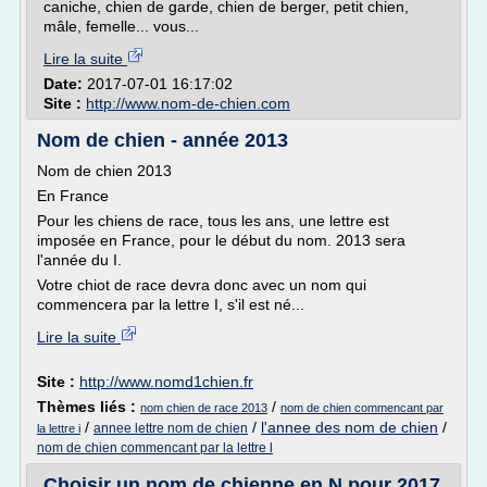
caniche, chien de garde, chien de berger, petit chien,
mâle, femelle... vous...
Lire la suite
Date:
2017-07-01 16:17:02
Site :
http://www.nom-de-chien.com
Nom de chien - année 2013
Nom de chien 2013
En France
Pour les chiens de race, tous les ans, une lettre est
imposée en France, pour le début du nom. 2013 sera
l'année du I.
Votre chiot de race devra donc avec un nom qui
commencera par la lettre I, s'il est né...
Lire la suite
Site :
http://www.nomd1chien.fr
Thèmes liés :
/
nom chien de race 2013
nom de chien commencant par
/
/
l'annee des nom de chien
/
annee lettre nom de chien
la lettre i
nom de chien commencant par la lettre l
Choisir un nom de chienne en N pour 2017