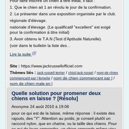
Pour faire inscrire un chien à titre initial, il faut :
1. Que le chien ait 1 an révolu le jour de la confirmation.
2. Le présenter dans une exposition organisée par le club.
régionale d'élevage.
nationale d'élevage. (Le qualificatif "excellent" est exigé
pour la confirmation à titre initial)
3. Avoir obtenu le T.A.N (Test d'Aptitude Naturelle).
(voir dans le bulletin la liste des...
Lire la suite
Site :
https://www.jackrussellofficiel.com
Thèmes liés :
/
/
jack russell terrier
chiot jack russel
nom de chien
/
nom de chien commencant par l
/
commencant par l femelle
nom de chien male en l
Quelle solution pour promener deux
chiens en laisse ? [Résolu]
Anonyme 24 août 2010 à 19:06
pour ce qui est de la laisse, même réponse : il existe des
rajouts, des "Y". Attention au poids, je conseil plutôt un
raccord nylon, que en chaïne, vu la taille des chiens. Pour
ce qui de leurs apprendre, un chien apprends même vieu,