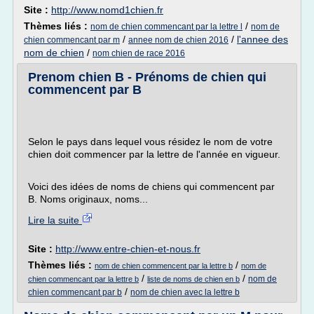
Site :
http://www.nomd1chien.fr
Thèmes liés :
/
nom de chien commencant par la lettre l
nom de
/
/
l'annee des
chien commencant par m
annee nom de chien 2016
nom de chien
/
nom chien de race 2016
Prenom chien B - Prénoms de chien qui
commencent par B
Selon le pays dans lequel vous résidez le nom de votre
chien doit commencer par la lettre de l'année en vigueur.
Voici des idées de noms de chiens qui commencent par
B. Noms originaux, noms...
Lire la suite
Site :
http://www.entre-chien-et-nous.fr
Thèmes liés :
/
nom de chien commencent par la lettre b
nom de
/
/
nom de
chien commencant par la lettre b
liste de noms de chien en b
/
chien commencant par b
nom de chien avec la lettre b