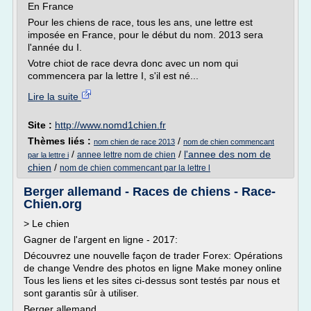
En France
Pour les chiens de race, tous les ans, une lettre est
imposée en France, pour le début du nom. 2013 sera
l'année du I.
Votre chiot de race devra donc avec un nom qui
commencera par la lettre I, s'il est né...
Lire la suite
Site :
http://www.nomd1chien.fr
Thèmes liés :
/
nom chien de race 2013
nom de chien commencant
/
/
l'annee des nom de
annee lettre nom de chien
par la lettre i
chien
/
nom de chien commencant par la lettre l
Berger allemand - Races de chiens - Race-
Chien.org
> Le chien
Gagner de l'argent en ligne - 2017:
Découvrez une nouvelle façon de trader Forex: Opérations
de change Vendre des photos en ligne Make money online
Tous les liens et les sites ci-dessus sont testés par nous et
sont garantis sûr à utiliser.
Berger allemand