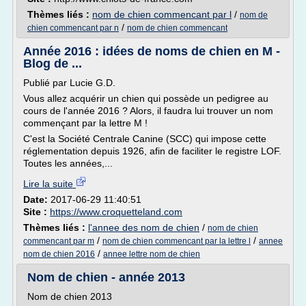
Thèmes liés :
nom de chien commencant par l
/
nom de
/
chien commencant par n
nom de chien commencant
Année 2016 : idées de noms de chien en M -
Blog de ...
Publié par Lucie G.D.
Vous allez acquérir un chien qui possède un pedigree au
cours de l'année 2016 ? Alors, il faudra lui trouver un nom
commençant par la lettre M !
C'est la Société Centrale Canine (SCC) qui impose cette
réglementation depuis 1926, afin de faciliter le registre LOF.
Toutes les années,...
Lire la suite
Date:
2017-06-29 11:40:51
Site :
https://www.croquetteland.com
Thèmes liés :
l'annee des nom de chien
/
nom de chien
/
/
commencant par m
nom de chien commencant par la lettre l
annee
/
nom de chien 2016
annee lettre nom de chien
Nom de chien - année 2013
Nom de chien 2013