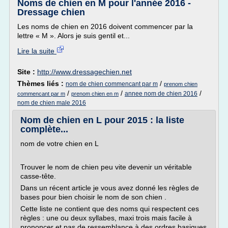
Noms de chien en M pour l'année 2016 -
Dressage chien
Les noms de chien en 2016 doivent commencer par la
lettre « M ». Alors je suis gentil et...
Lire la suite
Site :
http://www.dressagechien.net
Thèmes liés :
/
nom de chien commencant par m
prenom chien
/
/
/
annee nom de chien 2016
commencant par m
prenom chien en m
nom de chien male 2016
Nom de chien en L pour 2015 : la liste
complète...
nom de votre chien en L
Trouver le nom de chien peu vite devenir un véritable
casse-tête.
Dans un récent article je vous avez donné les règles de
bases pour bien choisir le nom de son chien .
Cette liste ne contient que des noms qui respectent ces
règles : une ou deux syllabes, maxi trois mais facile à
prononcer et pas de ressemblance à des ordres basiques