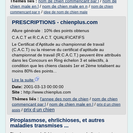
Thèmes liés :
nom de chien commencant par l
/
nom de
chien male en l
/
nom de chien male en n
/
nom de chien
/
commencant par n
idee de nom de chien male
PRESCRIPTIONS - chienplus.com
Allure générale : 10% des points obtenus
C.A.C.T et R.C.A.C.T. QUALIFICATIFS
Le Certificat d'Aptitude au championnat de travail
(C.A.C.T) ou la réserve du certificat d'aptitude au
championnat de travail (R.C.A.C.T.) peuvent être attribués
dans les Concours en Ring échelon 3 et sélectifs, à
condition que les chiens classés 1er et 2ème totalisent au
moins 80% des points...
Lire la suite
Date:
2001-03-13 00:00:00
Site :
http://www.chienplus.com
Thèmes liés :
l'annee des nom de chien
/
nom de chien
commencant par l
/
nom de chien male en l
/
prix d un chien
prix d un chien
/
assis
Piroplasmose, ehrlichioses, et autres
maladies transmises ...