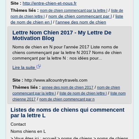
Site :
http://entre-chien-et-nous.fr
Thèmes liés :
/
nom de chien commencant par la lettre l
liste de
/
nom de chien commencant par l
/
liste
nom de chien lettre l
de nom de chien en l
/
l'annee des nom de chien
Lettre Nom Chien 2017 - My Lettre De
Motivation Blog
Noms de chien en N pour l'année 2017 Liste noms de
chiens commençant par la lettre N 2017 Noms de chien
commençant par la lettre N : nos idées pour...
Lire la suite
Site :
http://www.allcountrytravels.com
Thèmes liés :
/
annee des nom de chien 2017
nom de chien
/
/
commencant par la lettre l
liste de nom de chien lettre l
liste nom
/
chienne 2017
nom de chien commencant par n
Listes de noms de chiens qui commencent
par la lettre L
Contact
Noms chiens en L
> Vous êtes ici : accueil > noms de chiens > noms de chiens