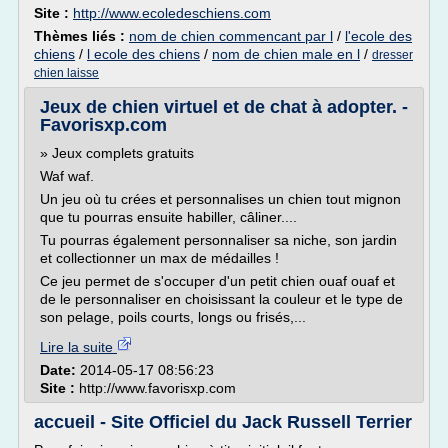
Site :
http://www.ecoledeschiens.com
Thèmes liés :
nom de chien commencant par l
/
l'ecole des
chiens
/
l ecole des chiens
/
nom de chien male en l
/
dresser
chien laisse
Jeux de chien virtuel et de chat à adopter. -
Favorisxp.com
» Jeux complets gratuits
Waf waf.
Un jeu où tu crées et personnalises un chien tout mignon
que tu pourras ensuite habiller, câliner....
Tu pourras également personnaliser sa niche, son jardin
et collectionner un max de médailles !
Ce jeu permet de s'occuper d'un petit chien ouaf ouaf et
de le personnaliser en choisissant la couleur et le type de
son pelage, poils courts, longs ou frisés,...
Lire la suite
Date:
2014-05-17 08:56:23
Site :
http://www.favorisxp.com
accueil - Site Officiel du Jack Russell Terrier