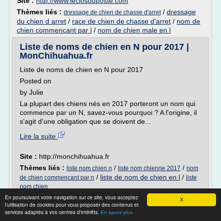
Site :
http://www.leclosduposte.com
Thèmes liés :
/
dressage
dressage de chien de chasse d'arret
du chien d arret
/
race de chien de chasse d'arret
/
nom de
chien commencant par l
/
nom de chien male en l
Liste de noms de chien en N pour 2017 |
MonChihuahua.fr
Liste de noms de chien en N pour 2017
Posted on
by Julie
La plupart des chiens nés en 2017 porteront un nom qui
commence par un N, savez-vous pourquoi ? A l'origine, il
s'agit d'une obligation que se doivent de...
Lire la suite
Site :
http://monchihuahua.fr
Thèmes liés :
/
/
liste nom chien n
liste nom chienne 2017
nom
/
liste de nom de chien en l
/
de chien commencant par n
liste
nom chien
En poursuivant votre navigation sur ce site, vous acceptez
X
Dressage chien, Comment dresser son
l'utilisation de cookies pour vous proposer des contenus et
chien, guide complet ...
services adaptés à vos centres d'intérêts.
En savoir plus