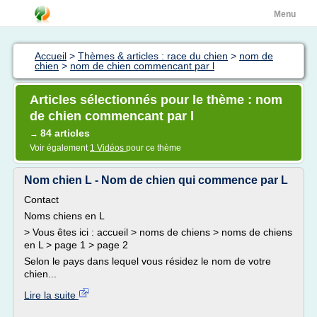
Menu
Accueil
>
Thèmes & articles : race du chien
>
nom de
chien
>
nom de chien commencant par l
Articles sélectionnés pour le thème : nom
de chien commencant par l
84 articles
→
Voir également
1 Vidéos
pour ce thème
Nom chien L - Nom de chien qui commence par L
Contact
Noms chiens en L
> Vous êtes ici : accueil > noms de chiens > noms de chiens
en L > page 1 > page 2
Selon le pays dans lequel vous résidez le nom de votre
chien...
Lire la suite