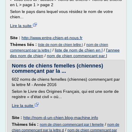
en L > page 1 > page 2
Selon le pays dans lequel vous résidez le nom de votre
chien...
Lire la suite
Site :
http://www.entre-chien-et-nous.fr
Thèmes liés :
/
liste de nom de chien lettre l
nom de chien
/
liste de nom de chien en l
/
l'annee
commencant par la lettre l
des nom de chien
/
nom de chien commencant par l
Noms de chiens femelles (chiennes)
commençant par la ...
602 noms de chiens femelles (chiennes) commençant par
la lettre M - Année 2016
Selon le Livre des Origines Français, qui est une sorte de
registre « d'état civil » où...
Lire la suite
Site :
http://nom-d-un-chien.blog-machine.info
Thèmes liés :
/
nom de chien commencant par l femelle
nom de
/
chien commencant par la lettre d
nom de chien commencant par