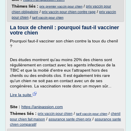
Thèmes liés :
/
prix vaccin pour
prix premier vaccin pour chien
/
/
chien obligatoire
prix vaccin pour chien contre rage
prix vaccin
/
pour chien
tarif vaccin pour chien
La toux de chenil : pourquoi faut-il vacciner
votre chien
Pourquoi faut-il vacciner son chien contre la toux du chenil
?
Des études montrent qu'au moins 20% des chiens sont
régulièrement en contact avec les agents infectieux de la
TBIC et que la moitié d'entre eux l'attrapent hors des
chenils ou des endroits clos. Il est également très rare
qu'un chien ne soit pas en contact avec un de ses
congénères. La vaccination reste donc un moyen sûr...
Lire la suite
Site :
https://anipassion.com
Thèmes liés :
/
/
prix vaccin pour chien
chenil
tarif vaccin pour chien
/
/
pour chien fait maison
assurance sante chien prix
assurance sante
chien comparatif