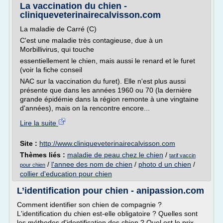
La vaccination du chien -
cliniqueveterinairecalvisson.com
La maladie de Carré (C)
C'est une maladie très contagieuse, due à un
Morbillivirus, qui touche
essentiellement le chien, mais aussi le renard et le furet
(voir la fiche conseil
NAC sur la vaccination du furet). Elle n'est plus aussi
présente que dans les années 1960 ou 70 (la dernière
grande épidémie dans la région remonte à une vingtaine
d'années), mais on la rencontre encore...
Lire la suite
Site :
http://www.cliniqueveterinairecalvisson.com
Thèmes liés :
maladie de peau chez le chien
/
tarif vaccin
/
l'annee des nom de chien
/
photo d un chien
/
pour chien
collier d'education pour chien
L’identification pour chien - anipassion.com
Comment identifier son chien de compagnie ?
L'identification du chien est-elle obligatoire ? Quelles sont
les méthodes d'identification des chien ? Quel est le prix