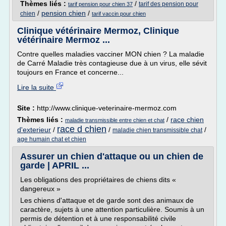
Thèmes liés :
/
tarif des pension pour
tarif pension pour chien 37
/
pension chien
/
chien
tarif vaccin pour chien
Clinique vétérinaire Mermoz, Clinique
vétérinaire Mermoz ...
Contre quelles maladies vacciner MON chien ? La maladie
de Carré Maladie très contagieuse due à un virus, elle sévit
toujours en France et concerne...
Lire la suite
Site :
http://www.clinique-veterinaire-mermoz.com
Thèmes liés :
/
race chien
maladie transmissible entre chien et chat
race d chien
d'exterieur
/
/
/
maladie chien transmissible chat
age humain chat et chien
Assurer un chien d'attaque ou un chien de
garde | APRIL ...
Les obligations des propriétaires de chiens dits «
dangereux »
Les chiens d'attaque et de garde sont des animaux de
caractère, sujets à une attention particulière. Soumis à un
permis de détention et à une responsabilité civile