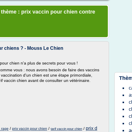
 thème : prix vaccin pour chien contre
r chiens ? - Mouss Le Chien
pour chien n'a plus de secrets pour vous !
omme vous : nous avons besoin de faire des vaccins
 vaccination d'un chien est une étape primordiale,
Thèm
if vaccin chien avant de consulter un vétérinaire.
c
a
c
c
c
c
prix d
/
/
/
e rage
prix vaccin pour chien
tarif vaccin pour chien
a