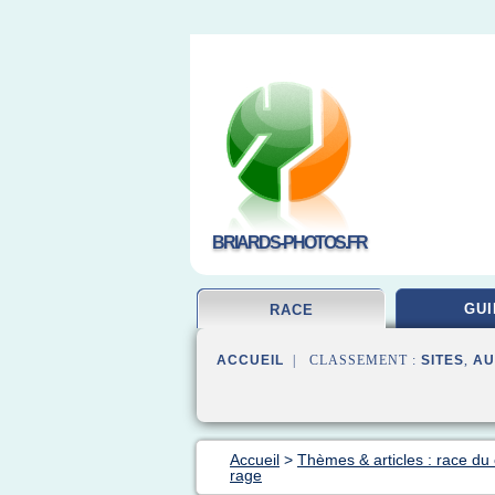
BRIARDS-PHOTOS.FR
GUI
RACE
ACCUEIL
| CLASSEMENT :
SITES
,
AU
Accueil
>
Thèmes & articles : race du
rage