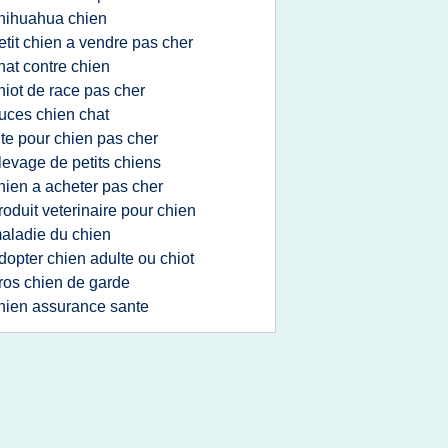
hihuahua chien
etit chien a vendre pas cher
hat contre chien
hiot de race pas cher
uces chien chat
ite pour chien pas cher
levage de petits chiens
hien a acheter pas cher
roduit veterinaire pour chien
aladie du chien
dopter chien adulte ou chiot
ros chien de garde
hien assurance sante