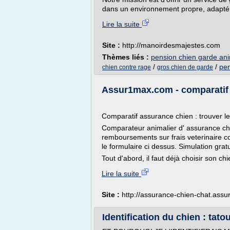
dans un environnement propre, adapté et
Lire la suite
Site :
http://manoirdesmajestes.com
Thèmes liés :
pension chien garde an
/
/
pen
chien contre rage
gros chien de garde
Assur1max.com - comparatif
Comparatif assurance chien : trouver l
Comparateur animalier d' assurance chi
remboursements sur frais veterinaire c
le formulaire ci dessus. Simulation gra
Tout d'abord, il faut déjà choisir son ch
Lire la suite
Site :
http://assurance-chien-chat.ass
Identification du chien : tat