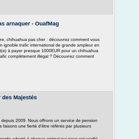
pas arnaquer - OuafMag
re, chihuahua pas cher : découvrez comment vous
'un ignoble trafic international de grande ampleur en
êt(e) à payer presque 1000EUR pour un chihuahua
rafic complètement illégal ? Découvrez comment
r des Majestés
 depuis 2009. Nous offrons un service de pension
 faisons une fierté d'être référés par plusieurs
e garde adapté à chaque animal qui nous est confié