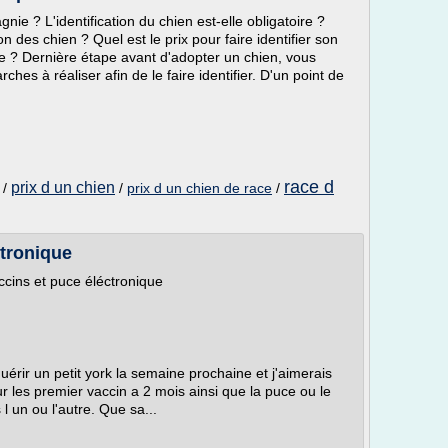
e ? L'identification du chien est-elle obligatoire ?
n des chien ? Quel est le prix pour faire identifier son
e ? Dernière étape avant d'adopter un chien, vous
hes à réaliser afin de le faire identifier. D'un point de
race d
prix d un chien
/
/
prix d un chien de race
/
ctronique
ccins et puce éléctronique
quérir un petit york la semaine prochaine et j'aimerais
 les premier vaccin a 2 mois ainsi que la puce ou le
 l un ou l'autre. Que sa...