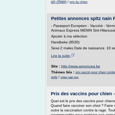
un chien
/
prix du chien
Petites annonces spitz nain F
- Passeport Européen - Vacciné - Vermif
Animaux Express MENIN Sint-Hilariusstr
Ajouter à ma sélection
Harelbeke (8530)
Sexe:2 males Date de naissance :10 se
Lire la suite
Site :
http://www.annoncea.be
Thèmes liés :
prix vaccin pour chien contr
/
spitz
chien nain prix
Prix des vaccins pour chien 
Quel est le prix des vaccins pour chien
Quand faire vacciner son chiot ? Faire 
outre la vaccination contre la rage. Tou
recommandés pour protéger son animal d