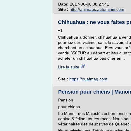
Date:
2017-06-08 08:27:41
Site :
http://animaux.aufeminin.com
Chihuahua : ne vous faites 
+1
Chihuahua à donner, chihuahua à vend
pourriez être victime, sans le savoir, d
cherchant un chihuahua. Etes-vous pr
vendu 350EUR au départ et issu d'un t
acheter un chihuahua pas cher en...
Lire la suite
Site :
https://ouafmag.com
Pension pour chiens | Manoi
Pension
pour chiens
Le Manoir des Majestés est en fonction
canine & féline, toutes races. Nous nous
vétérinaires des deux rives de Québec.
Notre mission est d'offrir un service d