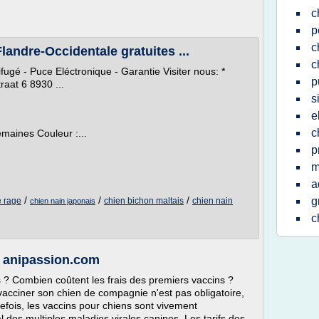
c
p
c
landre-Occidentale gratuites ...
c
ugé - Puce Eléctronique - Garantie Visiter nous: *
p
aat 6 8930 ...
s
e
c
maines Couleur :...
p
m
a
/
/
/
g
e rage
chien bichon maltais
chien nain
chien nain japonais
c
- anipassion.com
s ? Combien coûtent les frais des premiers vaccins ?
vacciner son chien de compagnie n'est pas obligatoire,
tefois, les vaccins pour chiens sont vivement
es multiples maladies virales canines. Les tarifs des