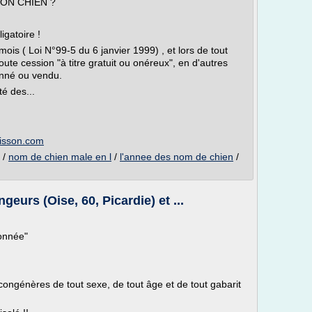
MON CHIEN ?
igatoire !
ois ( Loi N°99-5 du 6 janvier 1999) , et lors de tout
ute cession "à titre gratuit ou onéreux", en d'autres
onné ou vendu.
té des...
visson.com
/
nom de chien male en l
/
l'annee des nom de chien
/
eurs (Oise, 60, Picardie) et ...
onnée"
 congénères de tout sexe, de tout âge et de tout gabarit