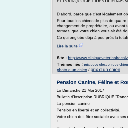
ET POURQUOI JE L'IDENTIFIERAIS 
D'abord, parce que c'est légalement obl
Pour tous les chiens de plus de quatre m
changement de propriétaire, ou avant to
termes, que votre chien vous ait été d
Ce qui englobe déjà à peu près la totali
Lire la suite
Site :
http://www.cliniqueveterinairecal
Thèmes liés :
prix puce electronique chien
prix d un chien
photo d un chien
/
Pension Canine, Féline et Rong
Le Dimanche 21 Mai 2017
Bulletin d'inscription RUBRIQUE "Rand
La pension canine
Pension en liberté et en collectivité.
Votre chien doit être sociable avec ses
!