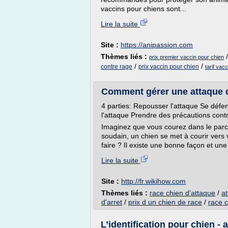
vaccins pour chiens sont...
Lire la suite
Site :
https://anipassion.com
Thèmes liés :
prix premier vaccin pour chien
/
/
contre rage
prix vaccin pour chien
tarif vac
Comment gérer une attaque d
4 parties: Repousser l'attaque Se déf
l'attaque Prendre des précautions cont
Imaginez que vous courez dans le parc
soudain, un chien se met à courir vers
faire ? Il existe une bonne façon et un
Lire la suite
Site :
http://fr.wikihow.com
Thèmes liés :
race chien d'attaque
/
a
d'arret
/
prix d un chien de race
/
race c
L’identification pour chien -