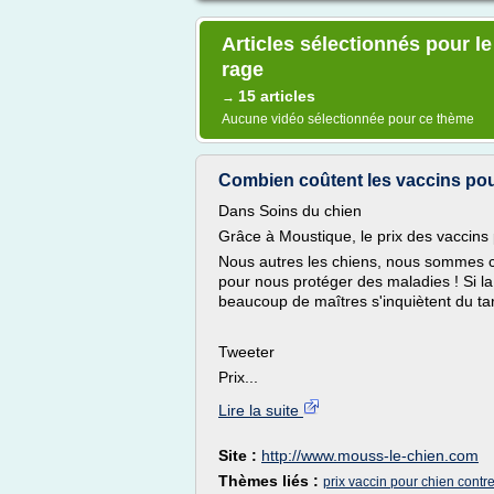
Articles sélectionnés pour le
rage
15 articles
→
Aucune vidéo sélectionnée pour ce thème
Combien coûtent les vaccins pou
Dans Soins du chien
Grâce à Moustique, le prix des vaccins 
Nous autres les chiens, nous sommes c
pour nous protéger des maladies ! Si la
beaucoup de maîtres s'inquiètent du tar
Tweeter
Prix...
Lire la suite
Site :
http://www.mouss-le-chien.com
Thèmes liés :
prix vaccin pour chien contr