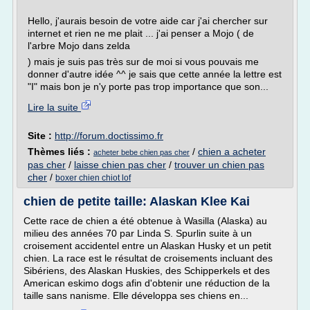
Hello, j'aurais besoin de votre aide car j'ai chercher sur
internet et rien ne me plait ... j'ai penser a Mojo ( de
l'arbre Mojo dans zelda
) mais je suis pas très sur de moi si vous pouvais me
donner d'autre idée ^^ je sais que cette année la lettre est
"I" mais bon je n'y porte pas trop importance que son...
Lire la suite
Site :
http://forum.doctissimo.fr
Thèmes liés :
/
chien a acheter
acheter bebe chien pas cher
pas cher
/
laisse chien pas cher
/
trouver un chien pas
cher
/
boxer chien chiot lof
chien de petite taille: Alaskan Klee Kai
Cette race de chien a été obtenue à Wasilla (Alaska) au
milieu des années 70 par Linda S. Spurlin suite à un
croisement accidentel entre un Alaskan Husky et un petit
chien. La race est le résultat de croisements incluant des
Sibériens, des Alaskan Huskies, des Schipperkels et des
American eskimo dogs afin d'obtenir une réduction de la
taille sans nanisme. Elle développa ses chiens en...