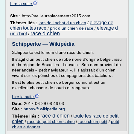
Lire la suite
Site :
http://meilleursplacements2015.com
elevage de
Thèmes liés :
lors de l achat d un chien
/
chien toutes race
elevage d
/
prix d un chien de race
/
race d chien
un chiot
/
Schipperke — Wikipédia
Schipperke est le nom d'une race de chien.
Il s'agit d'un petit chien de robe noire d'origine belge , issu
de la région de Bruxelles - Louvain . Son nom provient du
néerlandais « petit navigateur ». Il s'agissait d'un chien
vivant sur les péniches et compagnons des bateliers .
Il est le plus petit chien de berger connu et est un
excellent chasseur de souris et rongeurs...
Lire la suite
Date:
2017-06-29 08:46:03
Site :
https://fr.wikipedia.org
race d chien
toute les race de petit
Thèmes liés :
/
chien
/
race de petit chien calme
/
race chien petit
/
petit
chien a donner