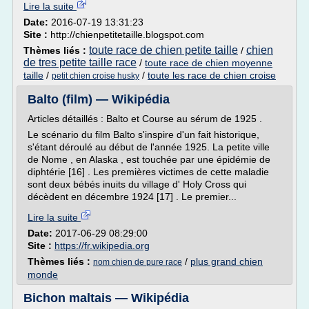
Lire la suite
Date:
2016-07-19 13:31:23
Site :
http://chienpetitetaille.blogspot.com
toute race de chien petite taille
chien
Thèmes liés :
/
de tres petite taille race
/
toute race de chien moyenne
taille
/
/
toute les race de chien croise
petit chien croise husky
Balto (film) — Wikipédia
Articles détaillés : Balto et Course au sérum de 1925 .
Le scénario du film Balto s'inspire d'un fait historique,
s'étant déroulé au début de l'année 1925. La petite ville
de Nome , en Alaska , est touchée par une épidémie de
diphtérie [16] . Les premières victimes de cette maladie
sont deux bébés inuits du village d' Holy Cross qui
décèdent en décembre 1924 [17] . Le premier...
Lire la suite
Date:
2017-06-29 08:29:00
Site :
https://fr.wikipedia.org
Thèmes liés :
/
plus grand chien
nom chien de pure race
monde
Bichon maltais — Wikipédia