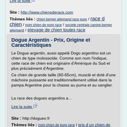
Lire la suite
Site :
http://www.chiensderace.com
race d
Thèmes liés :
/
chien berger allemand race pure
chien
/
/
nom chien de pure race
societe centrale canine berger
elevage de chien toutes race
/
allemand
Dogue Argentin - Prix, Origine et
Caractéristiques
Le Dogue argentin, aussi appelé Dogo argentino est un
chien de type molossoïde. Comme son nom l'indique,
cette race de chien est originaire d'Amérique du Sud et
plus précisément d'Argentine.
Ce chien de grande taille (60-65cm), musclé et doté d'une
mâchoire puissante est traditionnellement utilisé dans la
pampa Argentine pour la chasse au puma et au sanglier.
La race des dogues argentins a...
Lire la suite
Site :
http://dogueo.fr
Thèmes liés :
/
prix d un chien de
nom chien de pure race