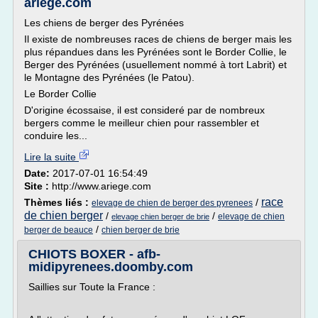
ariege.com
Les chiens de berger des Pyrénées
Il existe de nombreuses races de chiens de berger mais les
plus répandues dans les Pyrénées sont le Border Collie, le
Berger des Pyrénées (usuellement nommé à tort Labrit) et
le Montagne des Pyrénées (le Patou).
Le Border Collie
D'origine écossaise, il est consideré par de nombreux
bergers comme le meilleur chien pour rassembler et
conduire les...
Lire la suite
Date:
2017-07-01 16:54:49
Site :
http://www.ariege.com
race
Thèmes liés :
/
elevage de chien de berger des pyrenees
de chien berger
/
/
elevage de chien
elevage chien berger de brie
/
berger de beauce
chien berger de brie
CHIOTS BOXER - afb-
midipyrenees.doomby.com
Saillies sur Toute la France :