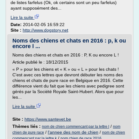
de listes farfelus (Ok, ok certains sont un peu farfelus)
ayant supposément des...
Lire la suite
Date:
2014-02-05 16:59:22
Site :
http://www.dogstory.net
Noms des chiens et chats en 2016 : p, k ou
encore l ...
Noms des chiens et chats en 2016 : P, K ou encore L !
Article publié le : 18/12/2015
« P » pour les chiens et « K » ou « L » pour les chats !
C'est avec ces lettres que devront débuter les noms des
chiens et chats de pure race en Belgique en 2016. Cette
différence vient du fait que les chiens avec pedigree sont
gérés par la Société Royale Saint-Hubert. Alors que pour
les...
Lire la suite
Site :
https://www.santevet.be
Thèmes liés :
/
nom de chien commencant par la lettre l
nom
/
l'annee des nom de chien
/
chien de pure race
nom de chien
/
commencant par la lettre k
nom chien de race 2016