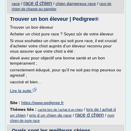
race d chien
race
/
/
chien dangereux race
/
race de
chien de chasse au sanglier
Trouver un bon éleveur | Pedigree®
Trouver un bon éleveur
Acheter un chiot pure race ? Soyez sûr de votre éleveur.
Si vous souhaitez un chien qui soit pure race, il est crucial
d'acheter votre chiot auprès d'un éleveur reconnu pour
vous assurer que votre chiot a été :
élevé avec pour objectif une bonne santé et un bon
tempérament ;
correctement éduqué, pour qu'il ne soit pas trop peureux ou
agressif ;
vacciné et bien...
Lire la suite
Site :
https://www.pedigree.fr
Thèmes liés :
/
lors de l achat d
cache lors de l achat d un chien
race d chien
un chien
/
prix d un chien de race
/
/
nom
chien de pure race
Quels sont les meilleurs chiens