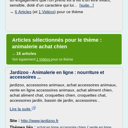
un engagement que l'on prend vis à vis d'un être vivant,
sensible, doté d'un caractère qui lui...
[suite...]
→
6 Articles
(et
1 Vidéos
) pour ce thème
Articles sélectionnés pour le thème :
animalerie achat chien
16 articles
→
Voir également
1 Vidéos
pour ce thème
Jardizoo - Animalerie en ligne : nourriture et
accessoires ...
jardizoo, accessoires animaux, achat accessoires animaux,
vente en ligne accessoires animaux, achat aliment chien,
achat aliment chat, croquettes chien, croquettes chat,
accessoires jardin, bassin de jardin, accessoires...
Lire la suite
Site :
http://www.jardizoo.fr
Thèmes liés :
/
achat en ligne accessoire chien
vente en ligne