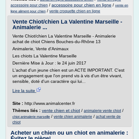
/
accessoire pour chien en ligne
/
accessoire pour chien
vente en
/
vente croquette chien en ligne
ligne aliment pour chien
Vente Chiot/chien La Valentine Marseille -
Animalerie ...
Vente Chiot/chien La Valentine Marseille - Animalerie
achat de chiot Chiens Bouches-du-Rhône 13
Animalerie, Vente d'Animaux
Les chiots La Valentine Marseille
Dernière Mise à Jour : le 24 juin 2017
L'achat d'un jeune chien est un ACTE IMPORTANT. C'est
un engagement que l'on prend vis à vis d'un être vivant,
sensible, doté d'un caractère qui lui...
Lire la suite
Site :
http://www.animalcenter.fr
Thèmes liés :
vente chien et chiot
/
/
animalerie vente chiot
/
/
vente chien animalerie
achat vente de
chiot animalerie marseille
chiot
Acheter un chien ou un chiot en animalerie :
Évitez le piège!