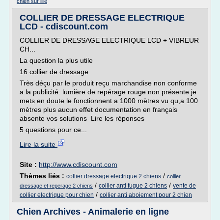
chien sur lille
COLLIER DE DRESSAGE ELECTRIQUE
LCD - cdiscount.com
COLLIER DE DRESSAGE ELECTRIQUE LCD + VIBREUR
CH...
La question la plus utile
16 collier de dressage
Très déçu par le produit reçu marchandise non conforme
a la publicité. lumière de repérage rouge non présente je
mets en doute le fonctionnent a 1000 mètres vu qu,a 100
mètres plus aucun effet documentation en français
absente vos solutions Lire les réponses
5 questions pour ce...
Lire la suite
Site :
http://www.cdiscount.com
Thèmes liés :
/
collier dressage electrique 2 chiens
collier
/
/
collier anti fugue 2 chiens
vente de
dressage et reperage 2 chiens
/
collier electrique pour chien
collier anti aboiement pour 2 chien
Chien Archives - Animalerie en ligne