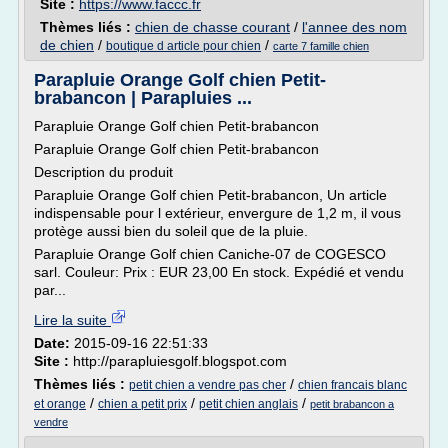
Site :
https://www.faccc.fr
Thèmes liés :
chien de chasse courant
/
l'annee des nom
de chien
/
/
boutique d article pour chien
carte 7 famille chien
Parapluie Orange Golf chien Petit-
brabancon | Parapluies ...
Parapluie Orange Golf chien Petit-brabancon
Parapluie Orange Golf chien Petit-brabancon
Description du produit
Parapluie Orange Golf chien Petit-brabancon, Un article
indispensable pour l extérieur, envergure de 1,2 m, il vous
protège aussi bien du soleil que de la pluie.
Parapluie Orange Golf chien Caniche-07 de COGESCO
sarl. Couleur: Prix : EUR 23,00 En stock. Expédié et vendu
par...
Lire la suite
Date:
2015-09-16 22:51:33
Site :
http://parapluiesgolf.blogspot.com
Thèmes liés :
/
petit chien a vendre pas cher
chien francais blanc
/
/
/
et orange
chien a petit prix
petit chien anglais
petit brabancon a
vendre