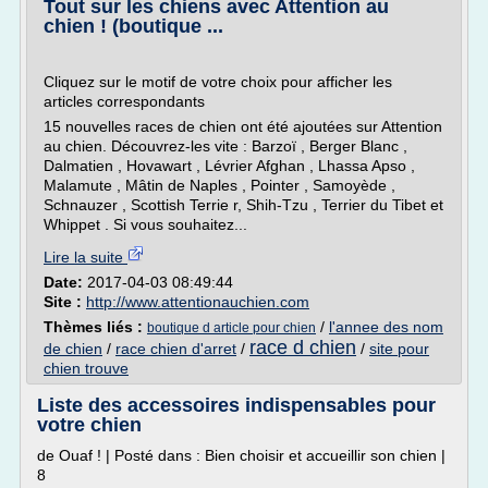
Tout sur les chiens avec Attention au
chien ! (boutique ...
Cliquez sur le motif de votre choix pour afficher les
articles correspondants
15 nouvelles races de chien ont été ajoutées sur Attention
au chien. Découvrez-les vite : Barzoï , Berger Blanc ,
Dalmatien , Hovawart , Lévrier Afghan , Lhassa Apso ,
Malamute , Mâtin de Naples , Pointer , Samoyède ,
Schnauzer , Scottish Terrie r, Shih-Tzu , Terrier du Tibet et
Whippet . Si vous souhaitez...
Lire la suite
Date:
2017-04-03 08:49:44
Site :
http://www.attentionauchien.com
Thèmes liés :
/
l'annee des nom
boutique d article pour chien
race d chien
de chien
/
race chien d'arret
/
/
site pour
chien trouve
Liste des accessoires indispensables pour
votre chien
de Ouaf ! | Posté dans : Bien choisir et accueillir son chien |
8