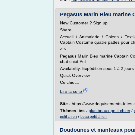
Pegasus Marin Bleu marine C
New Customer ? Sign up
Share
Accueil / Animalerie / Chiens / Texti
Captain Costume quatre pattes pour chi
< >
Pegasus Marin Bleu marine Captain Cos
chat chiot Pet
Availability: Expédition sous 1 à 2 jour
Quick Overview
Ce chiot...
Lire la suite
Site :
https://www.deguisements-fetes
Thèmes liés :
plus beaux petit chien
/
/
petit chien
beau petit chien
Doudounes et manteaux pour c