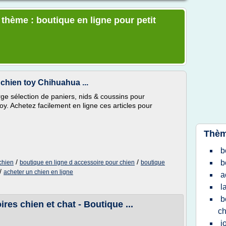
 thème : boutique en ligne pour petit
 chien toy Chihuahua ...
e sélection de paniers, nids & coussins pour
oy. Achetez facilement en ligne ces articles pour
Thèm
b
/
/
b
 chien
boutique en ligne d accessoire pour chien
boutique
/
acheter un chien en ligne
a
l
b
res chien et chat - Boutique ...
ch
j