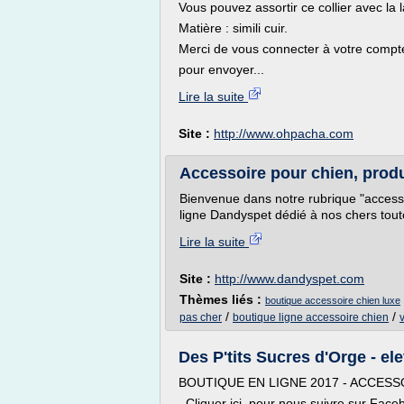
Vous pouvez assortir ce collier avec la l
Matière : simili cuir.
Merci de vous connecter à votre compte
pour envoyer...
Lire la suite
Site :
http://www.ohpacha.com
Accessoire pour chien, produi
Bienvenue dans notre rubrique "access
ligne Dandyspet dédié à nos chers toutou
Lire la suite
Site :
http://www.dandyspet.com
Thèmes liés :
boutique accessoire chien luxe
/
/
pas cher
boutique ligne accessoire chien
Des P'tits Sucres d'Orge - ele
BOUTIQUE EN LIGNE 2017 - ACCES
Cliquer ici pour nous suivre sur Fac