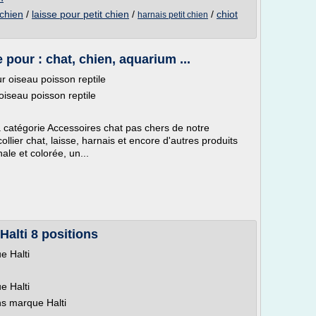
 chien
/
laisse pour petit chien
/
/
chiot
harnais petit chien
 pour : chat, chien, aquarium ...
r oiseau poisson reptile
oiseau poisson reptile
a catégorie Accessoires chat pas chers de notre
ollier chat, laisse, harnais et encore d'autres produits
ale et colorée, un...
Halti 8 positions
e Halti
e Halti
ns marque Halti