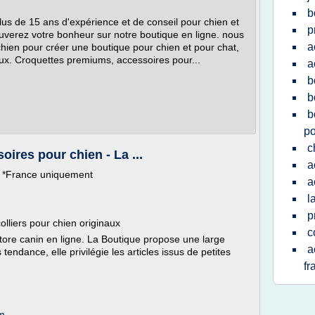
b
plus de 15 ans d'expérience et de conseil pour chien et
p
verez votre bonheur sur notre boutique en ligne. nous
a
chien pour créer une boutique pour chien et pour chat,
ux. Croquettes premiums, accessoires pour...
a
b
b
b
po
c
oires pour chien - La ...
a
s. *France uniquement
a
l
p
olliers pour chien originaux
c
tore canin en ligne. La Boutique propose une large
a
tendance, elle privilégie les articles issus de petites
fr
om