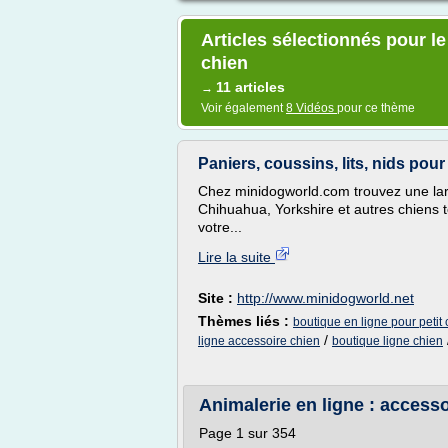
Articles sélectionnés pour le
chien
11 articles
→
Voir également
8 Vidéos
pour ce thème
Paniers, coussins, lits, nids pour
Chez minidogworld.com trouvez une larg
Chihuahua, Yorkshire et autres chiens t
votre...
Lire la suite
Site :
http://www.minidogworld.net
Thèmes liés :
boutique en ligne pour petit
/
ligne accessoire chien
boutique ligne chien
Animalerie en ligne : accessoi
Page 1 sur 354