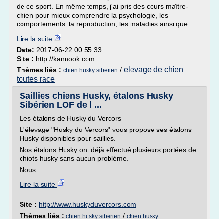
de ce sport. En même temps, j'ai pris des cours maître-
chien pour mieux comprendre la psychologie, les
comportements, la reproduction, les maladies ainsi que...
Lire la suite
Date:
2017-06-22 00:55:33
Site :
http://kannook.com
elevage de chien
Thèmes liés :
/
chien husky siberien
toutes race
Saillies chiens Husky, étalons Husky
Sibérien LOF de l ...
Les étalons de Husky du Vercors
L'élevage "Husky du Vercors" vous propose ses étalons
Husky disponibles pour saillies.
Nos étalons Husky ont déjà effectué plusieurs portées de
chiots husky sans aucun problème.
Nous...
Lire la suite
Site :
http://www.huskyduvercors.com
Thèmes liés :
/
chien husky siberien
chien husky