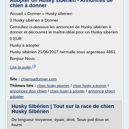
Adopter un Husky sibérien - Annonces de
chien à donner
Accueil » Donner » Husky sibérien
3 Husky sibérien à Donner
Consultez ci-dessous les annonces de Husky sibérien à
donner et découvrez le maître idéal pour un Husky sibérien.
0 EUR
Husky à adopter
Husky sibérien 21/06/2017 hermalle sous argenteau 4861
Bonjour Nous...
Lire la suite
Site :
chiensadonner.com
Thèmes liés :
/
/
chien husky siberien
chien husky a donner
annonces don chien
/
/
annonce chien
chien husky a adopter
adopter
Husky Sibérien | Tout sur la race de chien
Husky Sibérien
De longueur moyenne, épais, droit. Sous-poil doux et
fourni.