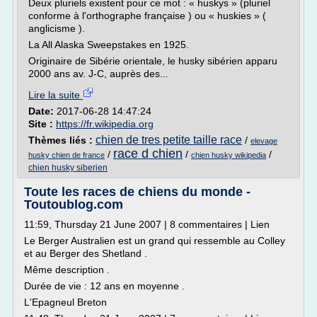
Deux pluriels existent pour ce mot : « huskys » (pluriel
conforme à l'orthographe française ) ou « huskies » (
anglicisme ).
La All Alaska Sweepstakes en 1925.
Originaire de Sibérie orientale, le husky sibérien apparu
2000 ans av. J-C, auprès des...
Lire la suite
Date:
2017-06-28 14:47:24
Site :
https://fr.wikipedia.org
chien de tres petite taille race
Thèmes liés :
/
elevage
race d chien
/
/
/
husky chien de france
chien husky wikipedia
chien husky siberien
Toute les races de chiens du monde -
Toutoublog.com
11:59, Thursday 21 June 2007 | 8 commentaires | Lien
Le Berger Australien est un grand qui ressemble au Colley
et au Berger des Shetland .
Même description .
Durée de vie : 12 ans en moyenne .
L'Epagneul Breton