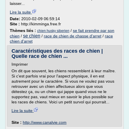
laisser...
Lire la suite
Date:
2010-02-09 06:59:14
Site :
http://kimminga.free.fr
Thèmes liés :
/
se fait prendre par son
chien husky siberien
se chien
chien
/
/
race de chien de chasse d'arret
/
race
chien d'arret
Caractéristiques des races de chien |
Quelle race de chien ...
Imprimer
On dit que souvent, les chiens ressemblent à leur maître.
Si c'est parfois vrai pour l'aspect physique, il en est
autrement pour le caractère. Si vous ne voulez pas vous
retrouver avec un chien affectueux alors que vous
détestez ça, ou un chien qui jappe quand vous ne le
supportez pas, vaut mieux en savoir le plus possible sur
les races de chiens. Voici un petit survol qui pourrait...
Lire la suite
Site :
http://www.canalvie.com