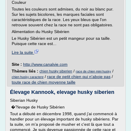
Couleur
Toutes les couleurs sont admises, du noir au blanc pur.
Sur les sujets bicolores, les marques faciales sont
caractéristiques de la race. Les yeux bleus que l'on
retrouve souvent chez la race ne sont pas obligatoires.
Alimentation du Husky Sibérien
Le Husky Sibérien est un petit mangeur pour sa taille.
Puisque cette race est...
Lire la suite
Site :
http://www.canalvie.com
Thèmes liés :
/
/
chien husky siberien
race de chien mini husky
/
race de petit chien qui n'aboie pas
/
chien husky caractere
toute race de chien moyenne taille
Élevage Kannook, elevage husky siberien
Siberian Husky
�?levage de Husky Sibérien
Tout a débuté en décembre 1998, quand j'ai commencé à
handler pour un élevage important de husky sibériens. Par
la suite, on m'a proposé de musher et c'est là que tout a
commencé. Je suis devenue passionnée de cette race et