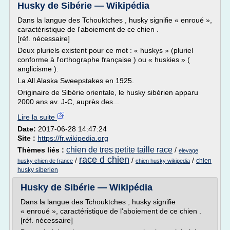
Husky de Sibérie — Wikipédia
Dans la langue des Tchouktches , husky signifie « enroué »,
caractéristique de l'aboiement de ce chien .
[réf. nécessaire]
Deux pluriels existent pour ce mot : « huskys » (pluriel
conforme à l'orthographe française ) ou « huskies » (
anglicisme ).
La All Alaska Sweepstakes en 1925.
Originaire de Sibérie orientale, le husky sibérien apparu
2000 ans av. J-C, auprès des...
Lire la suite
Date:
2017-06-28 14:47:24
Site :
https://fr.wikipedia.org
chien de tres petite taille race
Thèmes liés :
/
elevage
race d chien
/
/
/
chien
husky chien de france
chien husky wikipedia
husky siberien
Husky de Sibérie — Wikipédia
Dans la langue des Tchouktches , husky signifie
« enroué », caractéristique de l'aboiement de ce chien .
[réf. nécessaire]