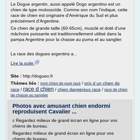
Le Dogue argentin, aussi appelé Dogo argentino est un
chien de type molossoïde. Comme son nom l'indique, cette
race de chien est originaire d'Amérique du Sud et plus
précisément d'Argentine.
Ce chien de grande taille (60-65cm), musclé et doté d'une
mâchoire puissante est traditionnellement utilisé dans la
pampa Argentine pour la chasse au puma et au sanglier.
La race des dogues argentins a...
Lire la suite
Site :
http://dogueo.fr
Thèmes liés :
/
prix d un chien de
nom chien de pure race
race d chien
race
/
/
chien dangereux race
/
race de chien
de chasse au sanglier
Photos avec amusant chien endormi
reproduisent Cavalier ...
c Regardez milieux de grand écran en ligne pour vos
chiens de bureau.
Regardez milieux de grand écran en ligne pour vos
chiens de bureau.