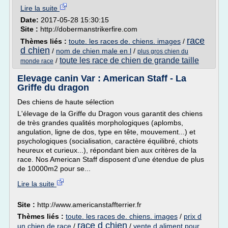
Lire la suite
Date:
2017-05-28 15:30:15
Site :
http://dobermanstrikerfire.com
race
Thèmes liés :
toute. les races de. chiens. images
/
d chien
/
nom de chien male en l
/
plus gros chien du
toute les race de chien de grande taille
/
monde race
Elevage canin Var : American Staff - La
Griffe du dragon
Des chiens de haute sélection
L'élevage de la Griffe du Dragon vous garantit des chiens
de très grandes qualités morphologiques (aplombs,
angulation, ligne de dos, type en tête, mouvement...) et
psychologiques (socialisation, caractère équilibré, chiots
heureux et curieux...), répondant bien aux critères de la
race. Nos American Staff disposent d'une étendue de plus
de 10000m2 pour se...
Lire la suite
Site :
http://www.americanstaffterrier.fr
Thèmes liés :
toute. les races de. chiens. images
/
prix d
race d chien
un chien de race
/
/
vente d aliment pour