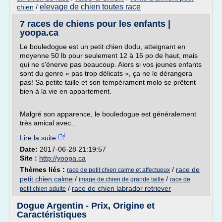
elevage de chien toutes race
chien
/
7 races de chiens pour les enfants |
yoopa.ca
Le bouledogue est un petit chien dodu, atteignant en
moyenne 50 lb pour seulement 12 à 16 po de haut, mais
qui ne s'énerve pas beaucoup. Alors si vos jeunes enfants
sont du genre « pas trop délicats », ça ne le dérangera
pas! Sa petite taille et son tempérament molo se prêtent
bien à la vie en appartement.
Malgré son apparence, le bouledogue est généralement
très amical avec...
Lire la suite
Date:
2017-06-28 21:19:57
Site :
http://yoopa.ca
Thèmes liés :
/
race de
race de petit chien calme et affectueux
petit chien calme
/
/
image de chien de grande taille
race de
/
race de chien labrador retriever
petit chien adulte
Dogue Argentin - Prix, Origine et
Caractéristiques