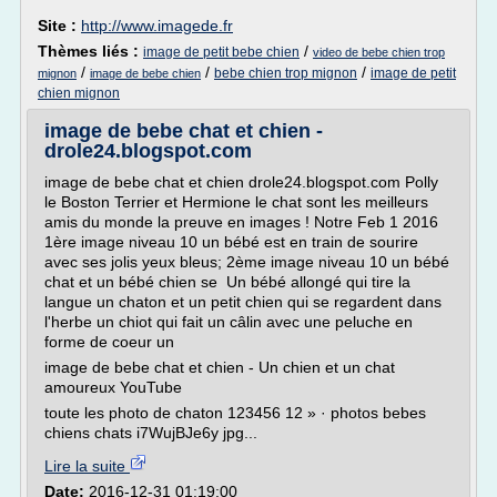
Site :
http://www.imagede.fr
Thèmes liés :
/
image de petit bebe chien
video de bebe chien trop
/
/
/
bebe chien trop mignon
image de petit
mignon
image de bebe chien
chien mignon
image de bebe chat et chien -
drole24.blogspot.com
image de bebe chat et chien drole24.blogspot.com Polly
le Boston Terrier et Hermione le chat sont les meilleurs
amis du monde la preuve en images ! Notre Feb 1 2016
1ère image niveau 10 un bébé est en train de sourire
avec ses jolis yeux bleus; 2ème image niveau 10 un bébé
chat et un bébé chien se Un bébé allongé qui tire la
langue un chaton et un petit chien qui se regardent dans
l'herbe un chiot qui fait un câlin avec une peluche en
forme de coeur un
image de bebe chat et chien - Un chien et un chat
amoureux YouTube
toute les photo de chaton 123456 12 » · photos bebes
chiens chats i7WujBJe6y jpg...
Lire la suite
Date:
2016-12-31 01:19:00