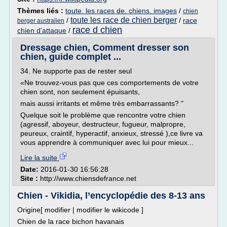
Thèmes liés :
toute. les races de. chiens. images
/
chien
toute les race de chien berger
/
/
race
berger australien
race d chien
chien d'attaque
/
Dressage chien, Comment dresser son
chien, guide complet ...
34. Ne supporte pas de rester seul
«Ne trouvez-vous pas que ces comportements de votre
chien sont, non seulement épuisants,
mais aussi irritants et même très embarrassants? "
Quelque soit le problème que rencontre votre chien
(agressif, aboyeur, destructeur, fugueur, malpropre,
peureux, craintif, hyperactif, anxieux, stressé ),ce livre va
vous apprendre à communiquer avec lui pour mieux...
Lire la suite
Date:
2016-01-30 16:56:28
Site :
http://www.chiensdefrance.net
Chien - Vikidia, l’encyclopédie des 8-13 ans
Origine[ modifier | modifier le wikicode ]
Chien de la race bichon havanais