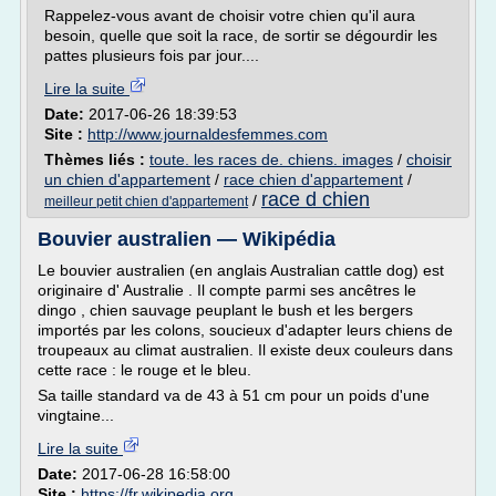
Rappelez-vous avant de choisir votre chien qu'il aura
besoin, quelle que soit la race, de sortir se dégourdir les
pattes plusieurs fois par jour....
Lire la suite
Date:
2017-06-26 18:39:53
Site :
http://www.journaldesfemmes.com
Thèmes liés :
toute. les races de. chiens. images
/
choisir
un chien d'appartement
/
race chien d'appartement
/
race d chien
/
meilleur petit chien d'appartement
Bouvier australien — Wikipédia
Le bouvier australien (en anglais Australian cattle dog) est
originaire d' Australie . Il compte parmi ses ancêtres le
dingo , chien sauvage peuplant le bush et les bergers
importés par les colons, soucieux d'adapter leurs chiens de
troupeaux au climat australien. Il existe deux couleurs dans
cette race : le rouge et le bleu.
Sa taille standard va de 43 à 51 cm pour un poids d'une
vingtaine...
Lire la suite
Date:
2017-06-28 16:58:00
Site :
https://fr.wikipedia.org