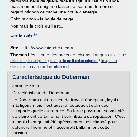
demande belle de quelle race il s'agit. Il a l'air d'un ange
mais mon petit doigt me laisse penser que derrière ce
regard mignon ce cache une boule d'énergie !
Chiot mignon - la boule de neige
Non mais je crois qu'il est...
Lire la suite
Site :
http://www.chiendrole.com
Thèmes liés :
toute. les races de. chiens. images
/
image de
/
/
chien les plus mignon
image de petit chien mignon
image de
/
chien mignon
photo drole chien noel
Caractéristique du Doberman
garantie 5ans
Caractéristique du Doberman
Le Doberman est un chien de travail, énergique, loyal et
intelligent, mais il est aussi affectueux et calin que
n'importe quelle autre race. Sa force physique, sa volonté
de plaire ont certainement contribué à sa réputation. C'est
le seul chien qui ait été spécialement sélectionné pour
défendre l'homme et il accomplit brillamment cette
mission...