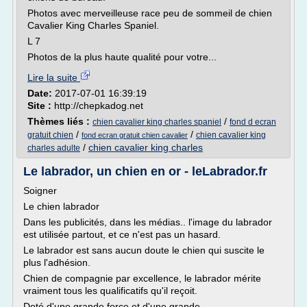
Photos avec merveilleuse race peu de sommeil de chien
Cavalier King Charles Spaniel.
L 7
Photos de la plus haute qualité pour votre...
Lire la suite
Date:
2017-07-01 16:39:19
Site :
http://chepkadog.net
Thèmes liés :
/
chien cavalier king charles spaniel
fond d ecran
/
/
gratuit chien
chien cavalier king
fond ecran gratuit chien cavalier
/
chien cavalier king charles
charles adulte
Le labrador, un chien en or - leLabrador.fr
Soigner
Le chien labrador
Dans les publicités, dans les médias.. l'image du labrador
est utilisée partout, et ce n'est pas un hasard.
Le labrador est sans aucun doute le chien qui suscite le
plus l'adhésion.
Chien de compagnie par excellence, le labrador mérite
vraiment tous les qualificatifs qu'il reçoit.
Doté d'une grande force et d'une grande...