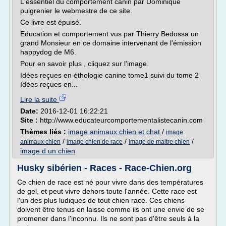
L'essentiel du comportement canin par Dominique
puigrenier le webmestre de ce site.
Ce livre est épuisé.
Education et comportement vus par Thierry Bedossa un
grand Monsieur en ce domaine intervenant de l'émission
happydog de M6.
Pour en savoir plus , cliquez sur l'image.
Idées reçues en éthologie canine tome1 suivi du tome 2
Idées reçues en...
Lire la suite
Date:
2016-12-01 16:22:21
Site :
http://www.educateurcomportementalistecanin.com
Thèmes liés :
image animaux chien et chat
/
image
/
/
/
animaux chien
image chien de race
image de maitre chien
image d un chien
Husky sibérien - Races - Race-Chien.org
Ce chien de race est né pour vivre dans des températures
de gel, et peut vivre dehors toute l'année. Cette race est
l'un des plus ludiques de tout chien race. Ces chiens
doivent être tenus en laisse comme ils ont une envie de se
promener dans l'inconnu. Ils ne sont pas d'être seuls à la