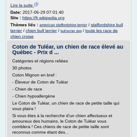
Lire la suite
Date:
2017-06-29 07:01:40
Site :
https://fr.wikipedia.org
Thèmes liés :
/
staffordshire bull
american staffordshire terrier
terrier
/
chien bull terrier
/
/
toute les race de
bull terrier dog
chien croise
Coton de Tuléar, un chien de race élevé au
Québec - Prix d ...
Catégories et régions reliées
30 photos
Coton Mignon en bref :
- Éleveur de Coton de Tuléar
- Chien de race
- Chien hypoallergène
Le Coton de Tuléar, un chien de race de petite taille qui
vous plaira !
Si vous êtes à la recherche d'un chien affectueux et
amoureux des humains, le Coton de Tuléar vous
comblera ! Ces chiens de race de petite taille sont
reconnus comme étant des...