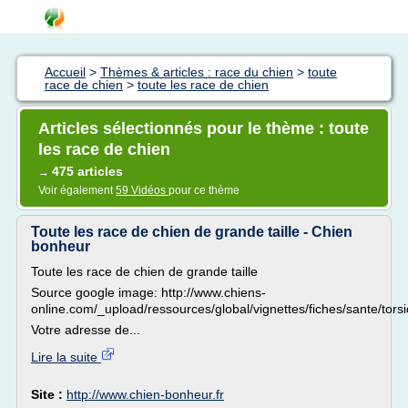
Accueil
>
Thèmes & articles : race du chien
>
toute
race de chien
>
toute les race de chien
Articles sélectionnés pour le thème : toute
les race de chien
475 articles
→
Voir également
59 Vidéos
pour ce thème
Toute les race de chien de grande taille - Chien
bonheur
Toute les race de chien de grande taille
Source google image: http://www.chiens-
online.com/_upload/ressources/global/vignettes/fiches/sante/tor
Votre adresse de...
Lire la suite
Site :
http://www.chien-bonheur.fr