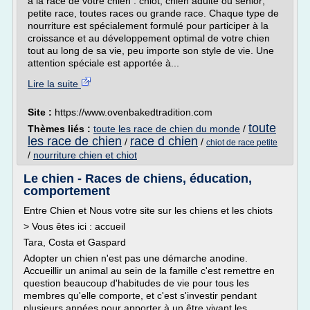
à la race de votre chien : chiot, chien adulte ou sénior;
petite race, toutes races ou grande race. Chaque type de
nourriture est spécialement formulé pour participer à la
croissance et au développement optimal de votre chien
tout au long de sa vie, peu importe son style de vie. Une
attention spéciale est apportée à...
Lire la suite
Site :
https://www.ovenbakedtradition.com
toute
Thèmes liés :
toute les race de chien du monde
/
les race de chien
race d chien
/
/
chiot de race petite
/
nourriture chien et chiot
Le chien - Races de chiens, éducation,
comportement
Entre Chien et Nous votre site sur les chiens et les chiots
> Vous êtes ici : accueil
Tara, Costa et Gaspard
Adopter un chien n'est pas une démarche anodine.
Accueillir un animal au sein de la famille c'est remettre en
question beaucoup d'habitudes de vie pour tous les
membres qu'elle comporte, et c'est s'investir pendant
plusieurs années pour apporter à un être vivant les