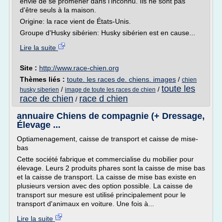
envie de se promener dans l'inconnu. Ils ne sont pas
d'être seuls à la maison.
Origine: la race vient de États-Unis.
Groupe d'Husky sibérien: Husky sibérien est en cause...
Lire la suite
Site :
http://www.race-chien.org
Thèmes liés :
toute. les races de. chiens. images
/
chien
toute les
/
/
husky siberien
image de toute les races de chien
race de chien
race d chien
/
annuaire Chiens de compagnie (+ Dressage,
Élevage ...
Optiamenagement, caisse de transport et caisse de mise-
bas
Cette société fabrique et commercialise du mobilier pour
élevage. Leurs 2 produits phares sont la caisse de mise bas
et la caisse de transport. La caisse de mise bas existe en
plusieurs version avec des option possible. La caisse de
transport sur mesure est utilisé principalement pour le
transport d'animaux en voiture. Une fois à...
Lire la suite