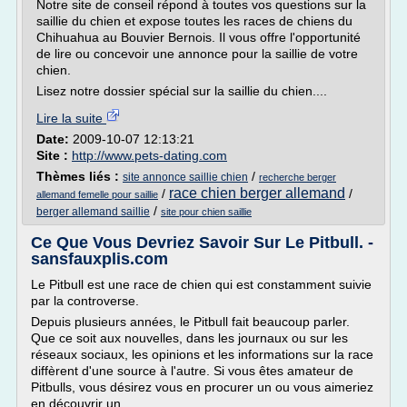
Notre site de conseil répond à toutes vos questions sur la
saillie du chien et expose toutes les races de chiens du
Chihuahua au Bouvier Bernois. Il vous offre l'opportunité
de lire ou concevoir une annonce pour la saillie de votre
chien.
Lisez notre dossier spécial sur la saillie du chien....
Lire la suite
Date:
2009-10-07 12:13:21
Site :
http://www.pets-dating.com
Thèmes liés :
/
site annonce saillie chien
recherche berger
race chien berger allemand
/
/
allemand femelle pour saillie
/
berger allemand saillie
site pour chien saillie
Ce Que Vous Devriez Savoir Sur Le Pitbull. -
sansfauxplis.com
Le Pitbull est une race de chien qui est constamment suivie
par la controverse.
Depuis plusieurs années, le Pitbull fait beaucoup parler.
Que ce soit aux nouvelles, dans les journaux ou sur les
réseaux sociaux, les opinions et les informations sur la race
diffèrent d'une source à l'autre. Si vous êtes amateur de
Pitbulls, vous désirez vous en procurer un ou vous aimeriez
en découvrir un...