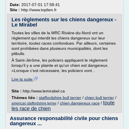
Date:
2017-07-01 17:58:41
Site :
http://www.toplien.fr
Les règlements sur les chiens dangereux -
Le Mirabel
Toutes les villes de la MRC Rivière-du-Nord ont un
règlement qui interdit les chiens dangereux sur leur
territoire, toutes races confondues. Par ailleurs, certaines
sont prohibées dans plusieurs municipalités, dont les
pitbulls.
À Saint-Jérôme, les policiers appliquent le règlement
lorsqu'il y a une plainte et qu'un chien est dangereux.
«Lorsque c'est nécessaire, les policiers vont...
Lire la suite
Site :
http://www.lemirabel.ca
Thèmes liés :
staffordshire bull terrier
/
chien bull terrier
/
toute
/
chien dangereux race
/
american staffordshire terrier
les race de chien
Assurance responsabilité civile pour chiens
dangereux ...