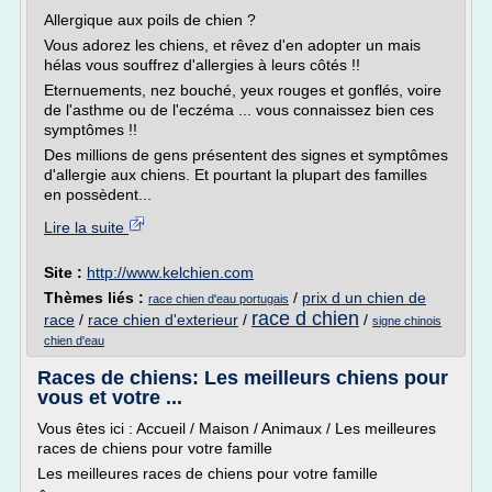
Allergique aux poils de chien ?
Vous adorez les chiens, et rêvez d'en adopter un mais
hélas vous souffrez d'allergies à leurs côtés !!
Eternuements, nez bouché, yeux rouges et gonflés, voire
de l'asthme ou de l'eczéma ... vous connaissez bien ces
symptômes !!
Des millions de gens présentent des signes et symptômes
d'allergie aux chiens. Et pourtant la plupart des familles
en possèdent...
Lire la suite
Site :
http://www.kelchien.com
Thèmes liés :
/
prix d un chien de
race chien d'eau portugais
race d chien
race
/
race chien d'exterieur
/
/
signe chinois
chien d'eau
Races de chiens: Les meilleurs chiens pour
vous et votre ...
Vous êtes ici : Accueil / Maison / Animaux / Les meilleures
races de chiens pour votre famille
Les meilleures races de chiens pour votre famille