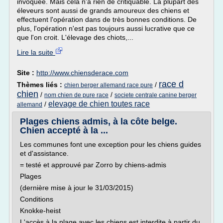
invoquée. Mais cela n'a rien de critiquable. La plupart des
éleveurs sont aussi de grands amoureux des chiens et
effectuent l'opération dans de très bonnes conditions. De
plus, l'opération n'est pas toujours aussi lucrative que ce
que l'on croit. L'élevage des chiots,...
Lire la suite
Site :
http://www.chiensderace.com
race d
Thèmes liés :
/
chien berger allemand race pure
chien
/
/
nom chien de pure race
societe centrale canine berger
elevage de chien toutes race
/
allemand
Plages chiens admis, à la côte belge.
Chien accepté à la ...
Les communes font une exception pour les chiens guides
et d'assistance.
= testé et approuvé par Zorro by chiens-admis
Plages
(dernière mise à jour le 31/03/2015)
Conditions
Knokke-heist
L'accès à la plage avec les chiens est interdite à partir du