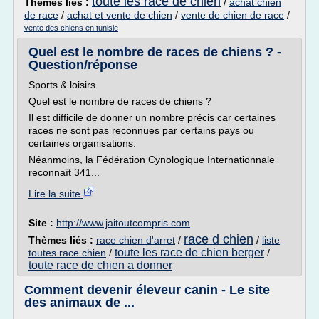
toute les race de chien
Thèmes liés :
/
achat chien
de race
/
achat et vente de chien
/
vente de chien de race
/
vente des chiens en tunisie
Quel est le nombre de races de chiens ? -
Question/réponse
Sports & loisirs
Quel est le nombre de races de chiens ?
Il est difficile de donner un nombre précis car certaines
races ne sont pas reconnues par certains pays ou
certaines organisations.
Néanmoins, la Fédération Cynologique Internationnale
reconnaît 341...
Lire la suite
Site :
http://www.jaitoutcompris.com
race d chien
Thèmes liés :
race chien d'arret
/
/
liste
toute les race de chien berger
toutes race chien
/
/
toute race de chien a donner
Comment devenir éleveur canin - Le site
des animaux de ...