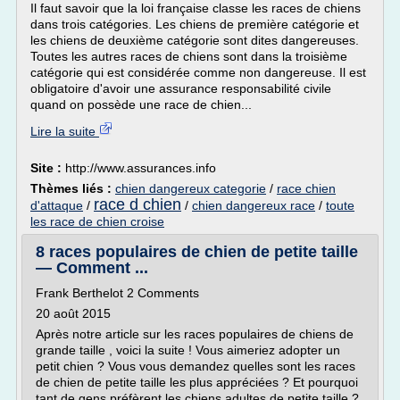
Il faut savoir que la loi française classe les races de chiens
dans trois catégories. Les chiens de première catégorie et
les chiens de deuxième catégorie sont dites dangereuses.
Toutes les autres races de chiens sont dans la troisième
catégorie qui est considérée comme non dangereuse. Il est
obligatoire d'avoir une assurance responsabilité civile
quand on possède une race de chien...
Lire la suite
Site :
http://www.assurances.info
Thèmes liés :
chien dangereux categorie
/
race chien
race d chien
d'attaque
/
/
chien dangereux race
/
toute
les race de chien croise
8 races populaires de chien de petite taille
— Comment ...
Frank Berthelot 2 Comments
20 août 2015
Après notre article sur les races populaires de chiens de
grande taille , voici la suite ! Vous aimeriez adopter un
petit chien ? Vous vous demandez quelles sont les races
de chien de petite taille les plus appréciées ? Et pourquoi
tant de gens préfèrent les chiens adultes de petite taille ?