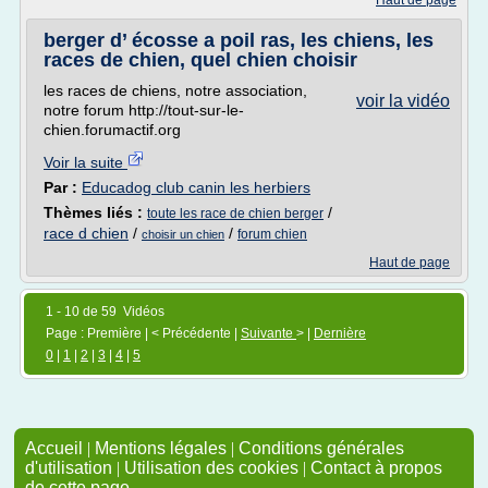
Haut de page
berger d’ écosse a poil ras, les chiens, les
races de chien, quel chien choisir
les races de chiens, notre association,
voir la vidéo
notre forum http://tout-sur-le-
chien.forumactif.org
Voir la suite
Par :
Educadog club canin les herbiers
Thèmes liés :
/
toute les race de chien berger
race d chien
/
/
forum chien
choisir un chien
Haut de page
1 - 10 de 59 Vidéos
Page : Première | < Précédente |
Suivante
> |
Dernière
0
|
1
|
2
|
3
|
4
|
5
Accueil
|
Mentions légales
|
Conditions générales
d'utilisation
|
Utilisation des cookies
|
Contact à propos
de cette page