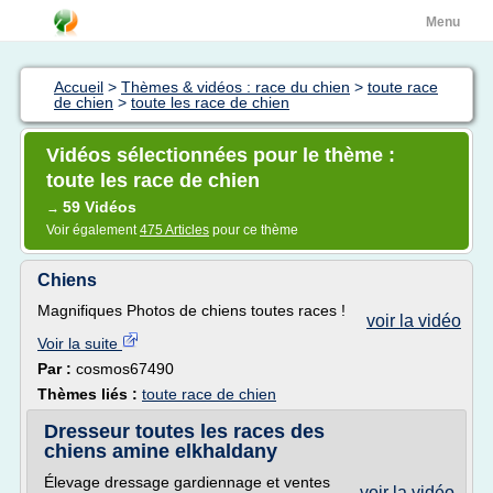
Menu
Accueil
>
Thèmes & vidéos : race du chien
>
toute race
de chien
>
toute les race de chien
Vidéos sélectionnées pour le thème :
toute les race de chien
59 Vidéos
→
Voir également
475 Articles
pour ce thème
Chiens
Magnifiques Photos de chiens toutes races !
voir la vidéo
Voir la suite
Par :
cosmos67490
Thèmes liés :
toute race de chien
Dresseur toutes les races des
chiens amine elkhaldany
Élevage dressage gardiennage et ventes
voir la vidéo