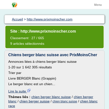
Menu
Accueil
>
http://www.prixmoinscher.com
Site : http://www.prixmoinscher.com
Classement : 27 / 665
9 articles sélectionnés
Chiens berger blanc suisse avec PrixMoinsCher
Annonces liées à chiens berger blanc suisse
1-20 sur 1 642 305 résultats
Trier par
Livre BERGER Blanc (Grappin)
Le berger blanc est un chien...
Lire la suite
Thèmes liés :
chien berger blanc suisse
/
chien berger
blanc
/
chien berger suisse
/
/
chien blanc
chien blanc suisse
race