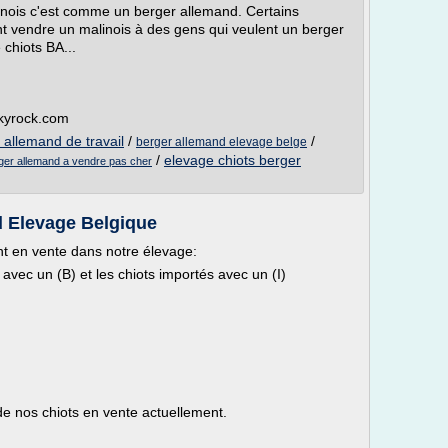
nois c'est comme un berger allemand. Certains
nt vendre un malinois à des gens qui veulent un berger
 chiots BA...
skyrock.com
 allemand de travail
/
/
berger allemand elevage belge
/
elevage chiots berger
ger allemand a vendre pas cher
 Elevage Belgique
t en vente dans notre élevage:
 avec un (B) et les chiots importés avec un (I)
e nos chiots en vente actuellement.