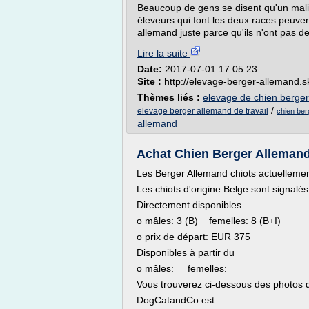
Beaucoup de gens se disent qu'un mali
éleveurs qui font les deux races peuve
allemand juste parce qu'ils n'ont pas de
Lire la suite
Date:
2017-07-01 17:05:23
Site :
http://elevage-berger-allemand.
Thèmes liés :
elevage de chien berger
/
elevage berger allemand de travail
chien ber
allemand
Achat Chien Berger Allemand
Les Berger Allemand chiots actuellemen
Les chiots d'origine Belge sont signalés
Directement disponibles
o mâles: 3 (B) femelles: 8 (B+I)
o prix de départ: EUR 375
Disponibles à partir du
o mâles: femelles:
Vous trouverez ci-dessous des photos d
DogCatandCo est...