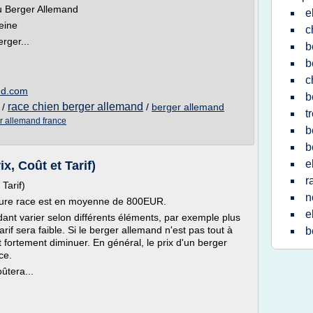
du Berger Allemand
e
eine
c
rger...
b
b
c
nd.com
b
race chien berger allemand
/
/
berger allemand
t
r allemand france
b
b
e
x, Coût et Tarif)
r
Tarif)
n
 pure race est en moyenne de 800EUR.
e
ant varier selon différents éléments, par exemple plus
arif sera faible. Si le berger allemand n'est pas tout à
b
 fortement diminuer. En général, le prix d'un berger
ce.
ûtera...