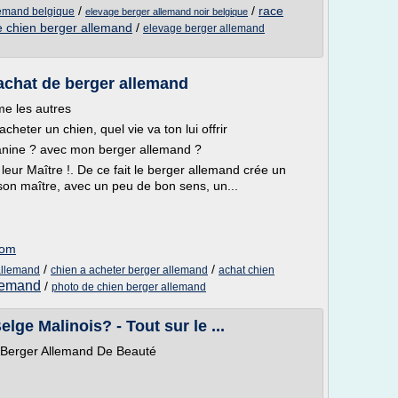
/
/
race
lemand belgique
elevage berger allemand noir belgique
e chien berger allemand
/
elevage berger allemand
achat de berger allemand
e les autres
heter un chien, quel vie va ton lui offrir
canine ? avec mon berger allemand ?
eur Maître !. De ce fait le berger allemand crée un
à son maître, avec un peu de bon sens, un...
com
/
/
allemand
chien a acheter berger allemand
achat chien
llemand
/
photo de chien berger allemand
ge Malinois? - Tout sur le ...
il Gris Berger Allemand De Beauté