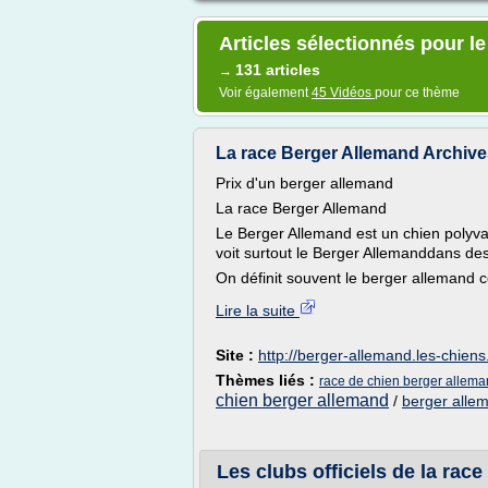
Articles sélectionnés pour l
131 articles
→
Voir également
45 Vidéos
pour ce thème
La race Berger Allemand Archive
Prix d'un berger allemand
La race Berger Allemand
Le Berger Allemand est un chien polyvale
voit surtout le Berger Allemanddans des 
On définit souvent le berger allemand 
Lire la suite
Site :
http://berger-allemand.les-chien
Thèmes liés :
race de chien berger allema
chien berger allemand
/
berger alle
Les clubs officiels de la rac