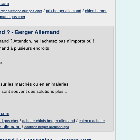
s.com
/
/
prix berger allemand
chien berger
rger allemand prix pas cher
lemand pas cher
nd ? - Berger Allemand
and ? Attention, ne l'achetez pas n'importe où !
and à plusieurs endroits :
ée
 sur les marchés ou en animaleries.
sont souvent des solutions plus...
s.com
/
/
nd pas cher
acheter chiots berger allemand
chien a acheter
r allemand
/
adoption berger allemand spa