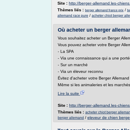
Site :
http://berger-allemand.les-chien
Thèmes liés :
/
berger allemand france prix
be
/
allemand race pure
acheter chiot berger al
Où acheter un berger allema
Vous souhaitez acheter un Berger Allem
Vous pouvez acheter votre Berger Allem
- La SPA
- Via une connaissance qui a une port
- Sur un marché
- Via un éleveur reconnu
Évitez d'acheter votre Berger Allemand
Même si les animaleries et les marchés 
Lire la suite
Site :
http://berger-allemand.les-chien
Thèmes liés :
acheter chiot berger allema
/
eleveur de chien berge
berger allemand