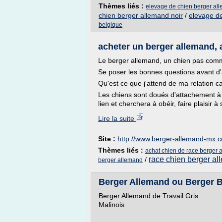
Thèmes liés :
elevage de chien berger al
chien berger allemand noir
/
elevage d
belgique
acheter un berger allemand, 
Le berger allemand, un chien pas comm
Se poser les bonnes questions avant d'ac
Qu'est ce que j'attend de ma relation 
Les chiens sont doués d'attachement à l
lien et cherchera à obéir, faire plaisir 
Lire la suite
Site :
http://www.berger-allemand-mx.
Thèmes liés :
achat chien de race berger 
race chien berger a
/
berger allemand
Berger Allemand ou Berger Bel
Berger Allemand de Trava
Malinois