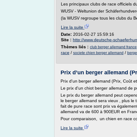
Les principaux clubs de race officiels 
WUSV - Weltunion der Schäferhundver
(la WUSV regroupe tous les clubs du Be
Lire la suite
Date:
2016-02-27 15:59:16
Site :
http://www.deutsche-schaeferhu
Thèmes liés :
club berger allemand france
race
/
/
societe chien berger allemand
berge
Prix d’un berger allemand (Pri
Prix d'un berger allemand (Prix, Coût et 
Le prix d'un chiot berger allemand de
Le prix du berger allemand peut cepend
le berger allemand sera vieux , plus le t
fait de pure race sont prix va également
allemand va de 600 à 900EUR en Fran
Pour comparaison, un chien en race co
Lire la suite