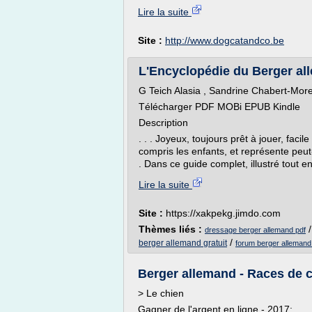
Lire la suite
Site :
http://www.dogcatandco.be
L'Encyclopédie du Berger all
G Teich Alasia , Sandrine Chabert-Mor
Télécharger PDF MOBi EPUB Kindle
Description
. . . Joyeux, toujours prêt à jouer, faci
compris les enfants, et représente peut-
. Dans ce guide complet, illustré tout en
Lire la suite
Site :
https://xakpekg.jimdo.com
Thèmes liés :
dressage berger allemand pdf
/
berger allemand gratuit
forum berger allemand 
Berger allemand - Races de 
> Le chien
Gagner de l'argent en ligne - 2017: