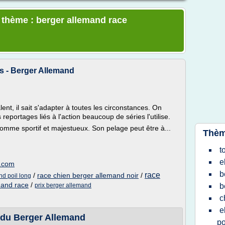
e thème : berger allemand race
s - Berger Allemand
nt, il sait s'adapter à toutes les circonstances. On
reportages liés à l'action beaucoup de séries l'utilise.
comme sportif et majestueux. Son pelage peut être à...
Thèm
t
e
s.com
b
race
/
race chien berger allemand noir
/
nd poil long
mand race
/
prix berger allemand
b
c
e
e du Berger Allemand
po