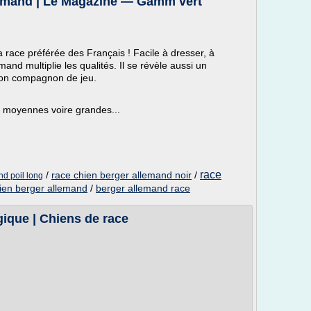
llemand | Le Magazine — Gamm vert
 race préférée des Français ! Facile à dresser, à
emand multiplie les qualités. Il se révèle aussi un
 bon compagnon de jeu.
s moyennes voire grandes...
race
/
race chien berger allemand noir
/
nd poil long
ien berger allemand
/
berger allemand race
ique | Chiens de race