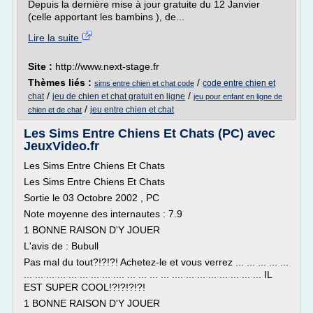
Depuis la dernière mise à jour gratuite du 12 Janvier
(celle apportant les bambins ), de...
Lire la suite
Site :
http://www.next-stage.fr
Thèmes liés :
/
code entre chien et
sims entre chien et chat code
/
/
chat
jeu de chien et chat gratuit en ligne
jeu pour enfant en ligne de
/
jeu entre chien et chat
chien et de chat
Les Sims Entre Chiens Et Chats (PC) avec
JeuxVideo.fr
Les Sims Entre Chiens Et Chats
Les Sims Entre Chiens Et Chats
Sortie le 03 Octobre 2002 , PC
Note moyenne des internautes : 7.9
1 BONNE RAISON D'Y JOUER
L'avis de : Bubull
Pas mal du tout?!?!?! Achetez-le et vous verrez ... ... ... ... ...
... ... ... ... ... ... ... ... .... ... ... ... ... .... ... ... ... ... ... ... ... IL
EST SUPER COOL!?!?!?!?!
1 BONNE RAISON D'Y JOUER