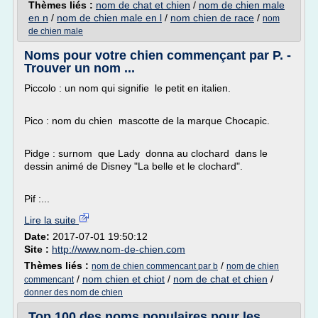
Thèmes liés :
nom de chat et chien
/
nom de chien male
en n
/
nom de chien male en l
/
nom chien de race
/
nom
de chien male
Noms pour votre chien commençant par P. -
Trouver un nom ...
Piccolo : un nom qui signifie le petit en italien.
Pico : nom du chien mascotte de la marque Chocapic.
Pidge : surnom que Lady donna au clochard dans le
dessin animé de Disney "La belle et le clochard".
Pif :...
Lire la suite
Date:
2017-07-01 19:50:12
Site :
http://www.nom-de-chien.com
Thèmes liés :
/
nom de chien commencant par b
nom de chien
/
nom chien et chiot
/
nom de chat et chien
/
commencant
donner des nom de chien
Top 100 des noms populaires pour les