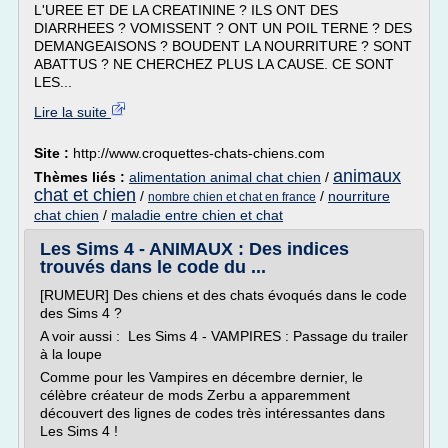
L'UREE ET DE LA CREATININE ? ILS ONT DES
DIARRHEES ? VOMISSENT ? ONT UN POIL TERNE ? DES
DEMANGEAISONS ? BOUDENT LA NOURRITURE ? SONT
ABATTUS ? NE CHERCHEZ PLUS LA CAUSE. CE SONT
LES...
Lire la suite
Site :
http://www.croquettes-chats-chiens.com
animaux
Thèmes liés :
alimentation animal chat chien
/
chat et chien
/
/
nourriture
nombre chien et chat en france
chat chien
/
maladie entre chien et chat
Les Sims 4 - ANIMAUX : Des indices
trouvés dans le code du ...
[RUMEUR] Des chiens et des chats évoqués dans le code
des Sims 4 ?
A voir aussi : Les Sims 4 - VAMPIRES : Passage du trailer
à la loupe
Comme pour les Vampires en décembre dernier, le
célèbre créateur de mods Zerbu a apparemment
découvert des lignes de codes très intéressantes dans
Les Sims 4 !