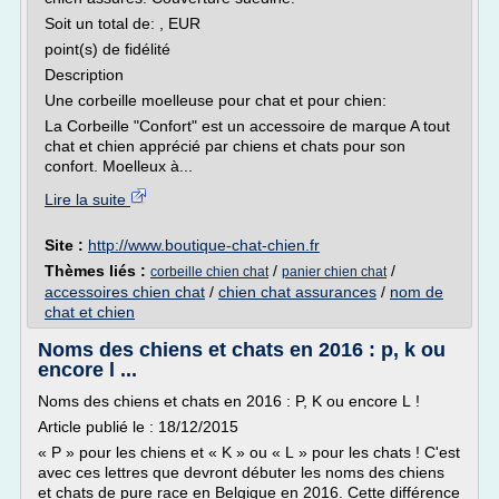
Soit un total de: , EUR
point(s) de fidélité
Description
Une corbeille moelleuse pour chat et pour chien:
La Corbeille "Confort" est un accessoire de marque A tout
chat et chien apprécié par chiens et chats pour son
confort. Moelleux à...
Lire la suite
Site :
http://www.boutique-chat-chien.fr
Thèmes liés :
/
/
corbeille chien chat
panier chien chat
accessoires chien chat
/
chien chat assurances
/
nom de
chat et chien
Noms des chiens et chats en 2016 : p, k ou
encore l ...
Noms des chiens et chats en 2016 : P, K ou encore L !
Article publié le : 18/12/2015
« P » pour les chiens et « K » ou « L » pour les chats ! C'est
avec ces lettres que devront débuter les noms des chiens
et chats de pure race en Belgique en 2016. Cette différence