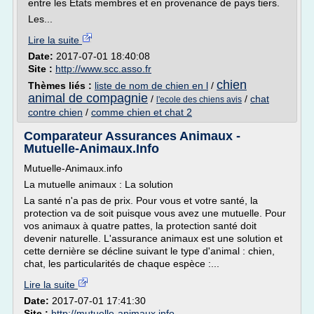
entre les États membres et en provenance de pays tiers.
Les...
Lire la suite
Date:
2017-07-01 18:40:08
Site :
http://www.scc.asso.fr
chien
Thèmes liés :
liste de nom de chien en l
/
animal de compagnie
/
/
chat
l'ecole des chiens avis
contre chien
/
comme chien et chat 2
Comparateur Assurances Animaux -
Mutuelle-Animaux.Info
Mutuelle-Animaux.info
La mutuelle animaux : La solution
La santé n'a pas de prix. Pour vous et votre santé, la
protection va de soit puisque vous avez une mutuelle. Pour
vos animaux à quatre pattes, la protection santé doit
devenir naturelle. L'assurance animaux est une solution et
cette dernière se décline suivant le type d'animal : chien,
chat, les particularités de chaque espèce :...
Lire la suite
Date:
2017-07-01 17:41:30
Site :
http://mutuelle-animaux.info