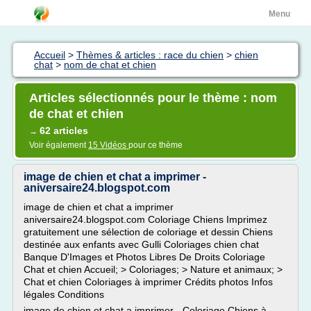
Menu
Accueil
>
Thèmes & articles : race du chien
>
chien
chat
>
nom de chat et chien
Articles sélectionnés pour le thème : nom
de chat et chien
62 articles
→
Voir également
15 Vidéos
pour ce thème
image de chien et chat a imprimer -
aniversaire24.blogspot.com
image de chien et chat a imprimer
aniversaire24.blogspot.com Coloriage Chiens Imprimez
gratuitement une sélection de coloriage et dessin Chiens
destinée aux enfants avec Gulli Coloriages chien chat
Banque D'Images et Photos Libres De Droits Coloriage
Chat et chien Accueil; > Coloriages; > Nature et animaux; >
Chat et chien Coloriages à imprimer Crédits photos Infos
légales Conditions
image de chien et chat a imprimer - Coloriage Chiens à