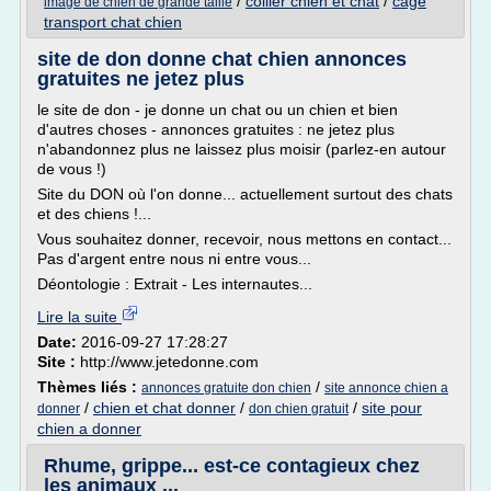
/
collier chien et chat
/
cage
image de chien de grande taille
transport chat chien
site de don donne chat chien annonces
gratuites ne jetez plus
le site de don - je donne un chat ou un chien et bien
d'autres choses - annonces gratuites : ne jetez plus
n'abandonnez plus ne laissez plus moisir (parlez-en autour
de vous !)
Site du DON où l'on donne... actuellement surtout des chats
et des chiens !...
Vous souhaitez donner, recevoir, nous mettons en contact...
Pas d'argent entre nous ni entre vous...
Déontologie : Extrait - Les internautes...
Lire la suite
Date:
2016-09-27 17:28:27
Site :
http://www.jetedonne.com
Thèmes liés :
/
annonces gratuite don chien
site annonce chien a
/
chien et chat donner
/
/
site pour
donner
don chien gratuit
chien a donner
Rhume, grippe... est-ce contagieux chez
les animaux ...