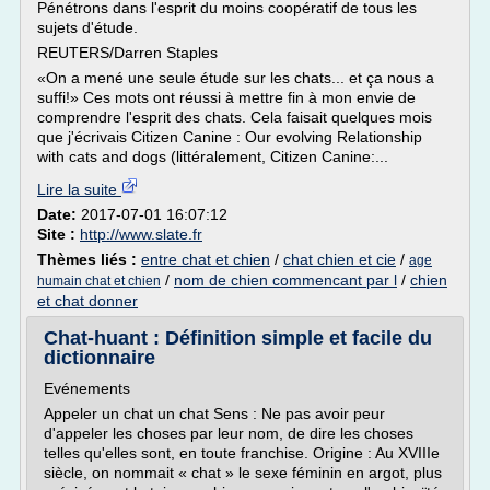
Pénétrons dans l'esprit du moins coopératif de tous les
sujets d'étude.
REUTERS/Darren Staples
«On a mené une seule étude sur les chats... et ça nous a
suffi!» Ces mots ont réussi à mettre fin à mon envie de
comprendre l'esprit des chats. Cela faisait quelques mois
que j'écrivais Citizen Canine : Our evolving Relationship
with cats and dogs (littéralement, Citizen Canine:...
Lire la suite
Date:
2017-07-01 16:07:12
Site :
http://www.slate.fr
Thèmes liés :
entre chat et chien
/
chat chien et cie
/
age
/
nom de chien commencant par l
/
chien
humain chat et chien
et chat donner
Chat-huant : Définition simple et facile du
dictionnaire
Evénements
Appeler un chat un chat Sens : Ne pas avoir peur
d'appeler les choses par leur nom, de dire les choses
telles qu'elles sont, en toute franchise. Origine : Au XVIIIe
siècle, on nommait « chat » le sexe féminin en argot, plus