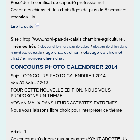
Posséder le certificat de capacité professionnel
Céder des chiens et des chats âgés de plus de 8 semaines
Attention : la...
Lire la suite
Site :
http://www.nord-pas-de-calais.chambre-agriculture ...
Thèmes liés :
/
eleveur chien nord pas de calais
elevage de chien dans
/
age chat et chien
/
elevage de chien et
le nord pas de calais
chat
/
annonces chien chat
CONCOURS PHOTO CALENDRIER 2014
Sujet: CONCOURS PHOTO CALENDRIER 2014
Ven 30 Aoû - 22:13
POUR CETTE NOUVELLE EDITION, NOUS VOUS
PROPOSONS UN THEME :
VOS ANIMAUX DANS LEURS ACTIVITES EXTREMES
Nous vous laissons libre choix pour interpréter ce thème
Article 1
Ce concours s'adresse aux personnes AYANT ADOPTE UN