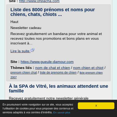
Site :
http://www.ohpacha.com
Liste des 8000 prénoms et noms pour
chiens, chats, chiots ...
Haut
Newsletter cadeau
Recevez gratuitement un bandana pour votre animal et
recevez toutes nos promotions et bons plans en vous
inscrivant à...
Lire la suite
Site :
https://www.gueule-damour.com
Thèmes liés :
nom de chat et chien
/
nom chien et chiot
/
/
/
prenom chien chat
liste de prenoms de chien
liste prenom chien
2007
À la SPA de Vitré, les animaux attendent une
famille
Recevez gratuitement notre newsletter générale
Chaque jour, l'essentiel de l'actualité est dans votre boite
En poursuivant votre navigation sur ce site, vous acceptez
X
l'utilisation de cookies pour vous proposer des contenus et
mail.
services adaptés à vos centres d'intérêts.
En savoir plus
Je m'inscris !