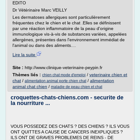
EDITO
Dr Vétérinaire Marc VEILLY
Les dermatoses allergiques sont particulièrement
fréquentes chez le chien et le chat .Elles se définissent
par une réaction inflammatoire de la peau d'origine
immunologique vis-à-vis de substances variées, appelées
allergènes, présentes dans l'environnement immédiat de
l'animal ou dans des aliments....
Lire la suite
Site :
http://www.clinique-veterinaire-peypin.fr
Thèmes liés :
/
veterinaire chien et
chien chat mode d'emploi
chat
/
/
alimentation
alimentation animal porte chien chat
animal chat chien
/
maladie de peau chien et chat
croquettes-chats-chiens.com - securite de
la nourriture ...
VOUS POSSEDEZ DES CHATS ? DES CHIENS ? ILS VOUS
ONT QUITTES A CAUSE DE CANCERS INEXPLIQUES ?
ILS ONT DE GRAVES PROBLEMES DE REINS - DE