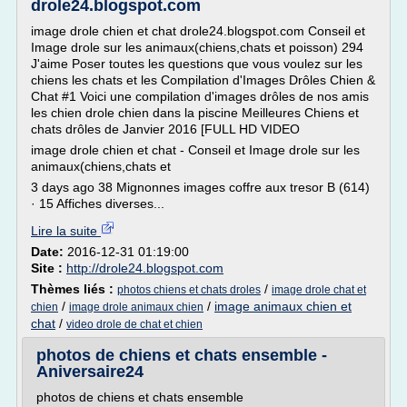
drole24.blogspot.com
image drole chien et chat drole24.blogspot.com Conseil et
Image drole sur les animaux(chiens,chats et poisson) 294
J'aime Poser toutes les questions que vous voulez sur les
chiens les chats et les Compilation d'Images Drôles Chien &
Chat #1 Voici une compilation d'images drôles de nos amis
les chien drole chien dans la piscine Meilleures Chiens et
chats drôles de Janvier 2016 [FULL HD VIDEO
image drole chien et chat - Conseil et Image drole sur les
animaux(chiens,chats et
3 days ago 38 Mignonnes images coffre aux tresor B (614)
· 15 Affiches diverses...
Lire la suite
Date:
2016-12-31 01:19:00
Site :
http://drole24.blogspot.com
Thèmes liés :
/
photos chiens et chats droles
image drole chat et
/
/
image animaux chien et
chien
image drole animaux chien
chat
/
video drole de chat et chien
photos de chiens et chats ensemble -
Aniversaire24
photos de chiens et chats ensemble