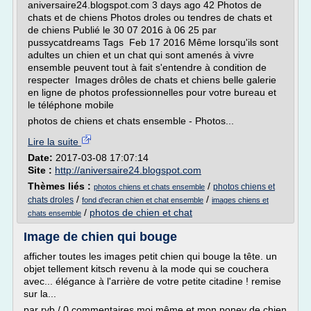
aniversaire24.blogspot.com 3 days ago 42 Photos de
chats et de chiens Photos droles ou tendres de chats et
de chiens Publié le 30 07 2016 à 06 25 par
pussycatdreams Tags Feb 17 2016 Même lorsqu'ils sont
adultes un chien et un chat qui sont amenés à vivre
ensemble peuvent tout à fait s'entendre à condition de
respecter Images drôles de chats et chiens belle galerie
en ligne de photos professionnelles pour votre bureau et
le téléphone mobile
photos de chiens et chats ensemble - Photos...
Lire la suite
Date:
2017-03-08 17:07:14
Site :
http://aniversaire24.blogspot.com
Thèmes liés :
/
photos chiens et
photos chiens et chats ensemble
/
/
chats droles
fond d'ecran chien et chat ensemble
images chiens et
/
photos de chien et chat
chats ensemble
Image de chien qui bouge
afficher toutes les images petit chien qui bouge la tête. un
objet tellement kitsch revenu à la mode qui se couchera
avec... élégance à l'arrière de votre petite citadine ! remise
sur la...
par rvb / 0 commentaires moi même et mon poney de chien