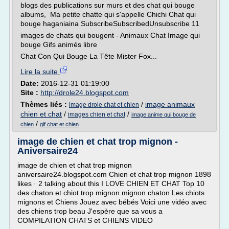
blogs des publications sur murs et des chat qui bouge
albums, Ma petite chatte qui s'appelle Chichi Chat qui
bouge haganiaina SubscribeSubscribedUnsubscribe 11
images de chats qui bougent - Animaux Chat Image qui
bouge Gifs animés libre
Chat Con Qui Bouge La Tête Mister Fox...
Lire la suite
Date:
2016-12-31 01:19:00
Site :
http://drole24.blogspot.com
Thèmes liés :
/
image animaux
image drole chat et chien
chien et chat
/
/
images chien et chat
image anime qui bouge de
/
chien
gif chat et chien
image de chien et chat trop mignon -
Aniversaire24
image de chien et chat trop mignon
aniversaire24.blogspot.com Chien et chat trop mignon 1898
likes · 2 talking about this I LOVE CHIEN ET CHAT Top 10
des chaton et chiot trop mignon mignon chaton Les chiots
mignons et Chiens Jouez avec bébés Voici une vidéo avec
des chiens trop beau J'espère que sa vous a
COMPILATION CHATS et CHIENS VIDEO