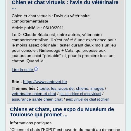
Chien et chat virtuels : l'avis du vétérinaire
...
Chien et chat virtuels : l'avis du vétérinaire
comportementaliste
Article publié le : 06/10/2011
Le Dr Claude Béata est, entre autres, vétérinaire
comportementaliste. Il s'est prêté à une expérience pour
le moins assez originale : tester durant deux mois un jeu
pour console : Nintendogs + Cats, qui propose aux
joueurs un chiot ''portable'' et, pour la première fois, un
chaton. Quand le...
Lire la suite
Site :
https://www.santevet.be
Thèmes liés :
toute. les races de. chiens. images
/
veterinaire chien et chat
/
/
jeu de chien et chat virtuel
assurance sante chien chat
/
jeux virtuel de chat et chien
Chiens et Chats, une expo du Muséum de
Toulouse qui promet ...
Informations pratiques
"Chiens et chats l'EXPO" est ouverte du mardi au dimanche