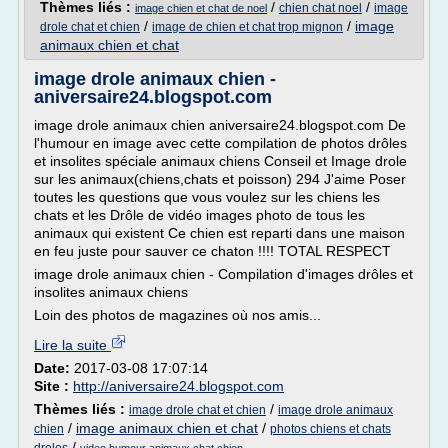
Thèmes liés :
/
/
chien chat noel
image
image chien et chat de noel
/
/
image
drole chat et chien
image de chien et chat trop mignon
animaux chien et chat
image drole animaux chien -
aniversaire24.blogspot.com
image drole animaux chien aniversaire24.blogspot.com De
l'humour en image avec cette compilation de photos drôles
et insolites spéciale animaux chiens Conseil et Image drole
sur les animaux(chiens,chats et poisson) 294 J'aime Poser
toutes les questions que vous voulez sur les chiens les
chats et les Drôle de vidéo images photo de tous les
animaux qui existent Ce chien est reparti dans une maison
en feu juste pour sauver ce chaton !!!! TOTAL RESPECT
image drole animaux chien - Compilation d'images drôles et
insolites animaux chiens
Loin des photos de magazines où nos amis...
Lire la suite
Date:
2017-03-08 17:07:14
Site :
http://aniversaire24.blogspot.com
Thèmes liés :
/
image drole chat et chien
image drole animaux
/
image animaux chien et chat
/
chien
photos chiens et chats
/