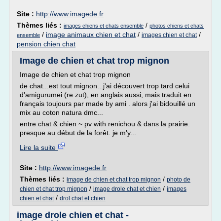
Site :
http://www.imagede.fr
Thèmes liés :
/
images chiens et chats ensemble
photos chiens et chats
/
image animaux chien et chat
/
/
images chien et chat
ensemble
pension chien chat
Image de chien et chat trop mignon
Image de chien et chat trop mignon
de chat...est tout mignon...j'ai découvert trop tard celui
d'amigurumei (re zut), en anglais aussi, mais traduit en
français toujours par made by ami . alors j'ai bidouillé un
mix au coton natura dmc...
entre chat & chien ~ pv with renichou & dans la prairie.
presque au début de la forêt. je m'y...
Lire la suite
Site :
http://www.imagede.fr
Thèmes liés :
/
image de chien et chat trop mignon
photo de
/
/
chien et chat trop mignon
image drole chat et chien
images
/
chien et chat
drol chat et chien
image drole chien et chat -