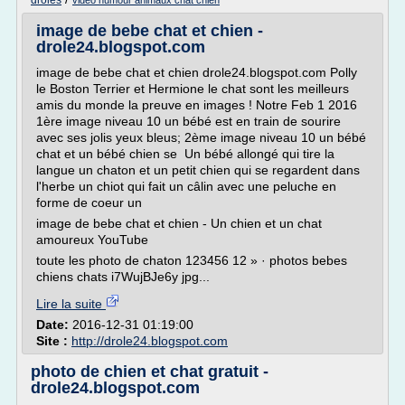
droles
video humour animaux chat chien
image de bebe chat et chien -
drole24.blogspot.com
image de bebe chat et chien drole24.blogspot.com Polly
le Boston Terrier et Hermione le chat sont les meilleurs
amis du monde la preuve en images ! Notre Feb 1 2016
1ère image niveau 10 un bébé est en train de sourire
avec ses jolis yeux bleus; 2ème image niveau 10 un bébé
chat et un bébé chien se Un bébé allongé qui tire la
langue un chaton et un petit chien qui se regardent dans
l'herbe un chiot qui fait un câlin avec une peluche en
forme de coeur un
image de bebe chat et chien - Un chien et un chat
amoureux YouTube
toute les photo de chaton 123456 12 » · photos bebes
chiens chats i7WujBJe6y jpg...
Lire la suite
Date:
2016-12-31 01:19:00
Site :
http://drole24.blogspot.com
photo de chien et chat gratuit -
drole24.blogspot.com