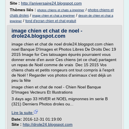
Site :
http://aniversaire24.blogspot.com
Thèmes liés :
/
photos chiens et
photos chiens et chats a imprimer
/
/
chats droles
image chien et chat a imprimer
dessin de chien et chat a
/
fond d'ecran chien et chat gratuit
imprimer
image chien et chat de noel -
drole24.blogspot.com
image chien et chat de noel drole24.blogspot.com chien
noel Banque D'Images et Photos Libres De Droits Dec 19
2015 Image for Ces tatouages épurés pourraient vous
donner envie d'en avoir Ces chiens (et ce chat) partagent
un repas de Noël comme de vrais Dec 15 2015 Vos
chiens chats et petits rongeurs ont tout compris à l'esprit
de Noël ! Regarder vos photos d'animaux c'est déjà un
peu la fête
image chien et chat de noel - Chien Noel Banque
D'Images Vecteurs Et Illustrations
3 days ago 33 HIVER et NOEL mignonnes im serie B
(321) Derniers Photos droles ou...
Lire la suite
Date:
2016-12-31 01:19:00
Site :
http://drole24.blogspot.com