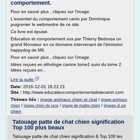
comportement.
Pour en savoir plus , cliquez sur l'image.
L'essentiel du comportement canin par Dominique
puigrenier le webmestre de ce site.
Ce livre est épuisé.
Education et comportement vus par Thierry Bedossa un
grand Monsieur en ce domaine intervenant de l'émission
happydog de M6.
Pour en savoir plus , cliquez sur l'image.
Idées reçues en éthologie canine tome1 suivi du tome 2
Idées reçues en...
Lire la suite
Date:
2016-12-01 16:22:21
Site :
http://www.educateurcomportementalistecanin.com
Thèmes liés :
image animaux chien et chat
/
image animaux
/
/
/
image d un
chien
image chien de race
image de maitre chien
chien
Tatouage patte de chat chien signification
Top 100 plus beaux
Tatouage patte de chat chien signification & Top 100 les