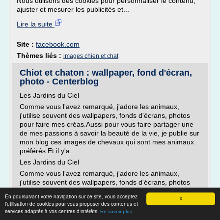
Nous utilisons des cookies pour personnaliser le contenu,
ajuster et mesurer les publicités et...
Lire la suite
Site :
facebook.com
Thèmes liés :
images chien et chat
Chiot et chaton : wallpaper, fond d'écran,
photo - Centerblog
Les Jardins du Ciel
Comme vous l'avez remarqué, j'adore les animaux,
j'utilise souvent des wallpapers, fonds d'écrans, photos
pour faire mes créas.Aussi pour vous faire partager une
de mes passions à savoir la beauté de la vie, je publie sur
mon blog ces images de chevaux qui sont mes animaux
préférés.Et il y'a...
Les Jardins du Ciel
Comme vous l'avez remarqué, j'adore les animaux,
j'utilise souvent des wallpapers, fonds d'écrans, photos
pour faire mes créas.Aussi pour vous faire partager une
En poursuivant votre navigation sur ce site, vous acceptez
de mes passions à savoir la...
X
l'utilisation de cookies pour vous proposer des contenus et
services adaptés à vos centres d'intérêts.
En savoir plus
Lire la suite