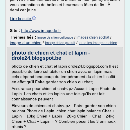
vous souhaitons de belles et heureuses fêtes de fin...À
demi car je ne...
Lire la suite
Site :
http://www.imagede.fr
Thèmes liés :
/
/
images chien et chat
image de chien qui bouge
image d un chien
/
/
image chien gratuit
toute les image de chien
photo de chien et chat et lapin -
drole24.blogspot.be
photo de chien et chat et lapin drole24.blogspot.com Il est
possible de faire cohabiter un chien avec un lapin mais
cela dépend beaucoup du tempérament du chien Il suffit
en effet qu'il Faire garder son chien ou chat;
Assurance pour chien et chat< p> Accueil Lapin Photo de
Lapin Les chats et les lapins une fois qu'ils ont fait
connaissance peuvent
Eleveurs de chiens et chats< p> · Faire garder son chien
ou chat Photo de Lapin chien chat lapin balance Chat +
Lapin = 10kg Chien + Lapin = 20kg Chien + Chat = 24kg
Chien + Chat + Lapin = ? Combien pèsent les 3 animaux
réunis ?