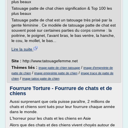
plus beaux
Tatouage patte de chat chien signification & Top 100 les
plus beaux
Tatouage patte de chat est un tatouage très prisé par la
gente féminine . Ce modèle de tatouage patte de chat est
souvent posé sur certaines parties du corps comme : la
poitrine, le poignet, l'avant bras, le bas ventre, la hanche,
le cou, le mollet, le bas...
Lire la suite
Site :
http://www.tatouagefemme.net
Thèmes liés :
/
image patte de chien tatouage
image d'empreinte de
/
/
patte de chien
image empreinte patte de chien
image trace de patte de
/
chien
image tattoo patte de chien
Fourrure Torture - Fourrure de chats et de
chiens
Aussi surprenant que cela puisse paraître, 2 millions de
chats et chiens sont tués pour leur fourrure chaque année
dans le monde.
L'horreur pour les chats et les chiens en Asie
Alors que des chats et des chiens vivent choyés autour de