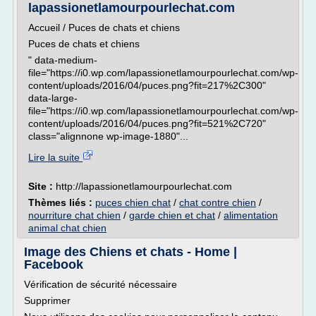
lapassionetlamourpourlechat.com
Accueil / Puces de chats et chiens
Puces de chats et chiens
" data-medium-
file="https://i0.wp.com/lapassionetlamourpourlechat.com/wp-
content/uploads/2016/04/puces.png?fit=217%2C300"
data-large-
file="https://i0.wp.com/lapassionetlamourpourlechat.com/wp-
content/uploads/2016/04/puces.png?fit=521%2C720"
class="alignnone wp-image-1880"...
Lire la suite
Site :
http://lapassionetlamourpourlechat.com
Thèmes liés :
puces chien chat
/
chat contre chien
/
nourriture chat chien
/
garde chien et chat
/
alimentation
animal chat chien
Image des Chiens et chats - Home |
Facebook
Vérification de sécurité nécessaire
Supprimer