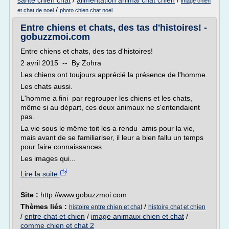
sante chien chat
/
alimentation animal chat chien
/
image chien
/
et chat de noel
photo chien chat noel
Entre chiens et chats, des tas d'histoires! -
gobuzzmoi.com
Entre chiens et chats, des tas d'histoires!
2 avril 2015 -- By Zohra
Les chiens ont toujours apprécié la présence de l'homme.
Les chats aussi.
L'homme a fini par regrouper les chiens et les chats,
même si au départ, ces deux animaux ne s'entendaient
pas.
La vie sous le même toit les a rendu amis pour la vie,
mais avant de se familiariser, il leur a bien fallu un temps
pour faire connaissances.
Les images qui...
Lire la suite
Site :
http://www.gobuzzmoi.com
Thèmes liés :
/
histoire entre chien et chat
histoire chat et chien
/
entre chat et chien
/
image animaux chien et chat
/
comme chien et chat 2