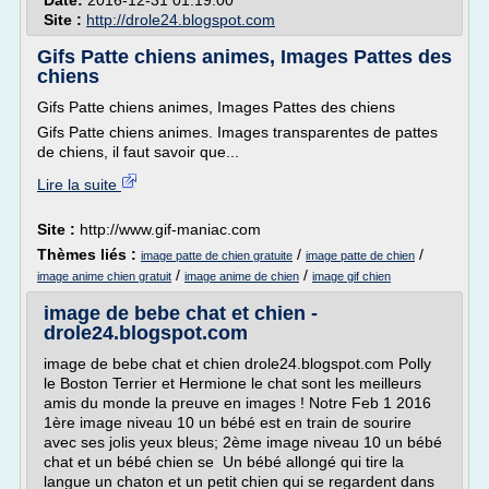
Date:
2016-12-31 01:19:00
Site :
http://drole24.blogspot.com
Gifs Patte chiens animes, Images Pattes des
chiens
Gifs Patte chiens animes, Images Pattes des chiens
Gifs Patte chiens animes. Images transparentes de pattes
de chiens, il faut savoir que...
Lire la suite
Site :
http://www.gif-maniac.com
Thèmes liés :
/
/
image patte de chien gratuite
image patte de chien
/
/
image anime chien gratuit
image anime de chien
image gif chien
image de bebe chat et chien -
drole24.blogspot.com
image de bebe chat et chien drole24.blogspot.com Polly
le Boston Terrier et Hermione le chat sont les meilleurs
amis du monde la preuve en images ! Notre Feb 1 2016
1ère image niveau 10 un bébé est en train de sourire
avec ses jolis yeux bleus; 2ème image niveau 10 un bébé
chat et un bébé chien se Un bébé allongé qui tire la
langue un chaton et un petit chien qui se regardent dans