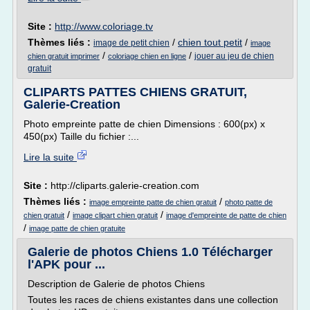
Site :
http://www.coloriage.tv
Thèmes liés :
/
chien tout petit
/
image de petit chien
image
/
/
jouer au jeu de chien
chien gratuit imprimer
coloriage chien en ligne
gratuit
CLIPARTS PATTES CHIENS GRATUIT,
Galerie-Creation
Photo empreinte patte de chien Dimensions : 600(px) x
450(px) Taille du fichier :...
Lire la suite
Site :
http://cliparts.galerie-creation.com
Thèmes liés :
/
image empreinte patte de chien gratuit
photo patte de
/
/
chien gratuit
image clipart chien gratuit
image d'empreinte de patte de chien
/
image patte de chien gratuite
Galerie de photos Chiens 1.0 Télécharger
l'APK pour ...
Description de Galerie de photos Chiens
Toutes les races de chiens existantes dans une collection