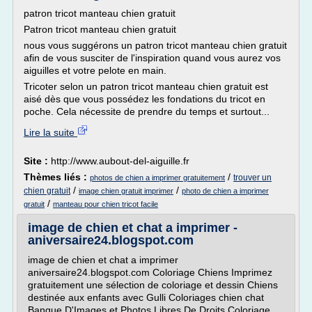
patron tricot manteau chien gratuit
Patron tricot manteau chien gratuit
nous vous suggérons un patron tricot manteau chien gratuit
afin de vous susciter de l'inspiration quand vous aurez vos
aiguilles et votre pelote en main.
Tricoter selon un patron tricot manteau chien gratuit est
aisé dès que vous possédez les fondations du tricot en
poche. Cela nécessite de prendre du temps et surtout...
Lire la suite
Site :
http://www.aubout-del-aiguille.fr
Thèmes liés :
/
trouver un
photos de chien a imprimer gratuitement
/
/
chien gratuit
image chien gratuit imprimer
photo de chien a imprimer
/
gratuit
manteau pour chien tricot facile
image de chien et chat a imprimer -
aniversaire24.blogspot.com
image de chien et chat a imprimer
aniversaire24.blogspot.com Coloriage Chiens Imprimez
gratuitement une sélection de coloriage et dessin Chiens
destinée aux enfants avec Gulli Coloriages chien chat
Banque D'Images et Photos Libres De Droits Coloriage