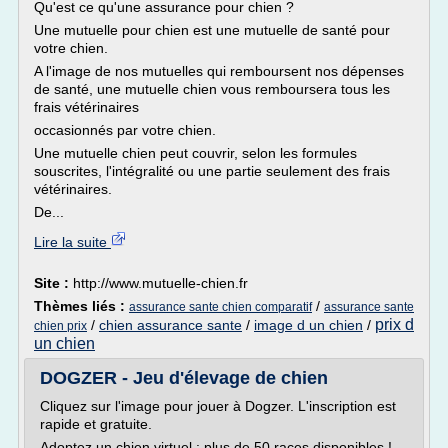
Qu'est ce qu'une assurance pour chien ?
Une mutuelle pour chien est une mutuelle de santé pour
votre chien.
A l'image de nos mutuelles qui remboursent nos dépenses
de santé, une mutuelle chien vous remboursera tous les
frais vétérinaires
occasionnés par votre chien.
Une mutuelle chien peut couvrir, selon les formules
souscrites, l'intégralité ou une partie seulement des frais
vétérinaires.
De...
Lire la suite
Site :
http://www.mutuelle-chien.fr
Thèmes liés :
/
assurance sante chien comparatif
assurance sante
prix d
/
chien assurance sante
/
image d un chien
/
chien prix
un chien
DOGZER - Jeu d'élevage de chien
Cliquez sur l'image pour jouer à Dogzer. L'inscription est
rapide et gratuite.
Adoptez un chien virtuel : plus de 50 races disponibles !