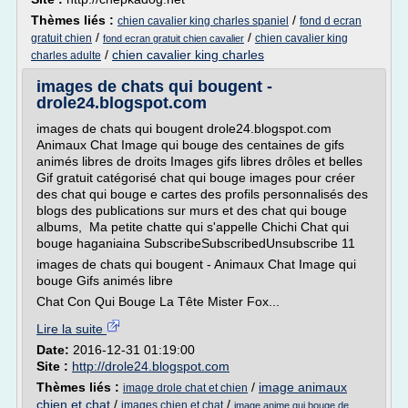
Thèmes liés :
/
chien cavalier king charles spaniel
fond d ecran
/
/
gratuit chien
chien cavalier king
fond ecran gratuit chien cavalier
/
chien cavalier king charles
charles adulte
images de chats qui bougent -
drole24.blogspot.com
images de chats qui bougent drole24.blogspot.com
Animaux Chat Image qui bouge des centaines de gifs
animés libres de droits Images gifs libres drôles et belles
Gif gratuit catégorisé chat qui bouge images pour créer
des chat qui bouge e cartes des profils personnalisés des
blogs des publications sur murs et des chat qui bouge
albums, Ma petite chatte qui s'appelle Chichi Chat qui
bouge haganiaina SubscribeSubscribedUnsubscribe 11
images de chats qui bougent - Animaux Chat Image qui
bouge Gifs animés libre
Chat Con Qui Bouge La Tête Mister Fox...
Lire la suite
Date:
2016-12-31 01:19:00
Site :
http://drole24.blogspot.com
Thèmes liés :
/
image animaux
image drole chat et chien
chien et chat
/
/
images chien et chat
image anime qui bouge de