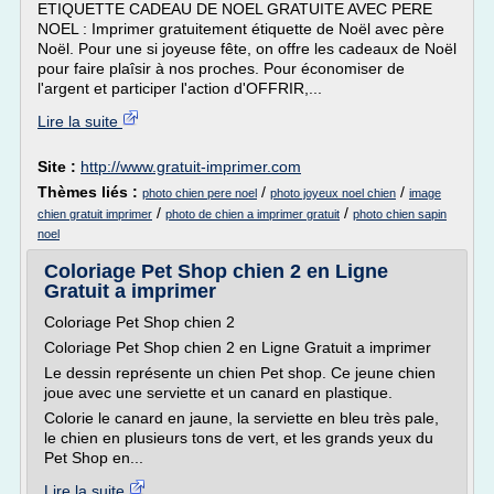
ETIQUETTE CADEAU DE NOEL GRATUITE AVEC PERE
NOEL : Imprimer gratuitement étiquette de Noël avec père
Noël. Pour une si joyeuse fête, on offre les cadeaux de Noël
pour faire plaîsir à nos proches. Pour économiser de
l'argent et participer l'action d'OFFRIR,...
Lire la suite
Site :
http://www.gratuit-imprimer.com
Thèmes liés :
/
/
photo chien pere noel
photo joyeux noel chien
image
/
/
chien gratuit imprimer
photo de chien a imprimer gratuit
photo chien sapin
noel
Coloriage Pet Shop chien 2 en Ligne
Gratuit a imprimer
Coloriage Pet Shop chien 2
Coloriage Pet Shop chien 2 en Ligne Gratuit a imprimer
Le dessin représente un chien Pet shop. Ce jeune chien
joue avec une serviette et un canard en plastique.
Colorie le canard en jaune, la serviette en bleu très pale,
le chien en plusieurs tons de vert, et les grands yeux du
Pet Shop en...
Lire la suite