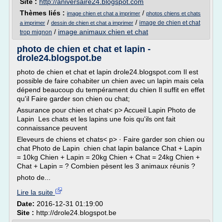
Site :
http://aniversaire24.blogspot.com
Thèmes liés :
/
image chien et chat a imprimer
photos chiens et chats
/
/
image de chien et chat
a imprimer
dessin de chien et chat a imprimer
/
image animaux chien et chat
trop mignon
photo de chien et chat et lapin -
drole24.blogspot.be
photo de chien et chat et lapin drole24.blogspot.com Il est
possible de faire cohabiter un chien avec un lapin mais cela
dépend beaucoup du tempérament du chien Il suffit en effet
qu'il Faire garder son chien ou chat;
Assurance pour chien et chat< p> Accueil Lapin Photo de
Lapin Les chats et les lapins une fois qu'ils ont fait
connaissance peuvent
Eleveurs de chiens et chats< p> · Faire garder son chien ou
chat Photo de Lapin chien chat lapin balance Chat + Lapin
= 10kg Chien + Lapin = 20kg Chien + Chat = 24kg Chien +
Chat + Lapin = ? Combien pèsent les 3 animaux réunis ?
photo de...
Lire la suite
Date:
2016-12-31 01:19:00
Site :
http://drole24.blogspot.be