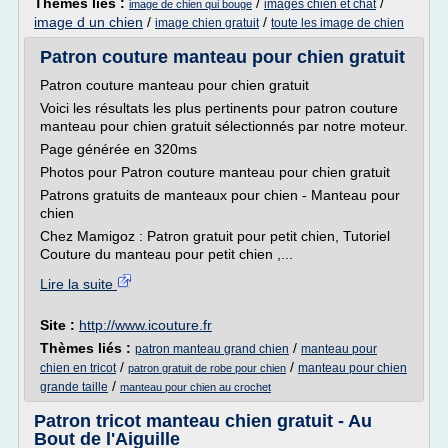
Thèmes liés :
/
/
images chien et chat
image de chien qui bouge
image d un chien
/
/
image chien gratuit
toute les image de chien
Patron couture manteau pour chien gratuit
Patron couture manteau pour chien gratuit
Voici les résultats les plus pertinents pour patron couture
manteau pour chien gratuit sélectionnés par notre moteur.
Page générée en 320ms
Photos pour Patron couture manteau pour chien gratuit
Patrons gratuits de manteaux pour chien - Manteau pour
chien
Chez Mamigoz : Patron gratuit pour petit chien, Tutoriel
Couture du manteau pour petit chien ,...
Lire la suite
Site :
http://www.icouture.fr
Thèmes liés :
/
patron manteau grand chien
manteau pour
/
/
chien en tricot
manteau pour chien
patron gratuit de robe pour chien
/
grande taille
manteau pour chien au crochet
Patron tricot manteau chien gratuit - Au
Bout de l'Aiguille