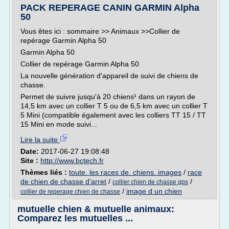
PACK REPERAGE CANIN GARMIN Alpha
50
Vous êtes ici : sommaire >> Animaux >>Collier de
repérage Garmin Alpha 50
Garmin Alpha 50
Collier de repérage Garmin Alpha 50
La nouvelle génération d'appareil de suivi de chiens de
chasse.
Permet de suivre jusqu'à 20 chiens¹ dans un rayon de
14,5 km avec un collier T 5 ou de 6,5 km avec un collier T
5 Mini (compatible également avec les colliers TT 15 / TT
15 Mini en mode suivi...
Lire la suite
Date:
2017-06-27 19:08:48
Site :
http://www.bctech.fr
Thèmes liés :
toute. les races de. chiens. images
/
race
de chien de chasse d'arret
/
/
collier chien de chasse gps
/
image d un chien
collier de reperage chien de chasse
mutuelle chien & mutuelle animaux:
Comparez les mutuelles ...