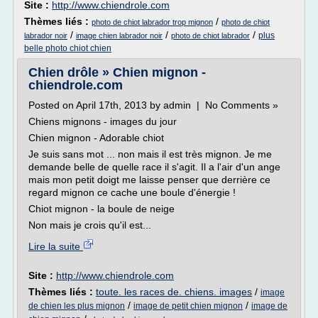
Site :
http://www.chiendrole.com
Thèmes liés :
/
photo de chiot labrador trop mignon
photo de chiot
/
/
/
plus
labrador noir
image chien labrador noir
photo de chiot labrador
belle photo chiot chien
Chien drôle » Chien mignon -
chiendrole.com
Posted on April 17th, 2013 by admin | No Comments »
Chiens mignons - images du jour
Chien mignon - Adorable chiot
Je suis sans mot ... non mais il est très mignon. Je me
demande belle de quelle race il s'agit. Il a l'air d'un ange
mais mon petit doigt me laisse penser que derrière ce
regard mignon ce cache une boule d'énergie !
Chiot mignon - la boule de neige
Non mais je crois qu'il est...
Lire la suite
Site :
http://www.chiendrole.com
Thèmes liés :
toute. les races de. chiens. images
/
image
/
/
de chien les plus mignon
image de petit chien mignon
image de