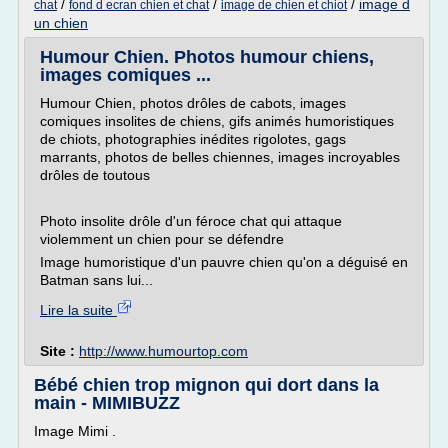
/
/
/
image d
chat
fond d ecran chien et chat
image de chien et chiot
un chien
Humour Chien. Photos humour chiens,
images comiques ...
Humour Chien, photos drôles de cabots, images
comiques insolites de chiens, gifs animés humoristiques
de chiots, photographies inédites rigolotes, gags
marrants, photos de belles chiennes, images incroyables
drôles de toutous
Photo insolite drôle d'un féroce chat qui attaque
violemment un chien pour se défendre
Image humoristique d'un pauvre chien qu'on a déguisé en
Batman sans lui...
Lire la suite
Site :
http://www.humourtop.com
Bébé chien trop mignon qui dort dans la
main - MIMIBUZZ
Image Mimi .