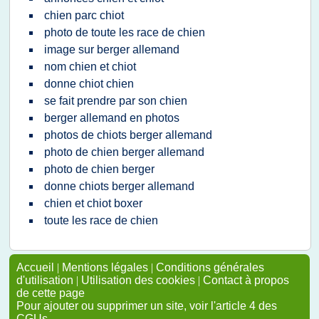
chien parc chiot
photo de toute les race de chien
image sur berger allemand
nom chien et chiot
donne chiot chien
se fait prendre par son chien
berger allemand en photos
photos de chiots berger allemand
photo de chien berger allemand
photo de chien berger
donne chiots berger allemand
chien et chiot boxer
toute les race de chien
Accueil
|
Mentions légales
|
Conditions générales
d'utilisation
|
Utilisation des cookies
|
Contact à propos
de cette page
Pour ajouter ou supprimer un site, voir l'article 4 des
CGUs