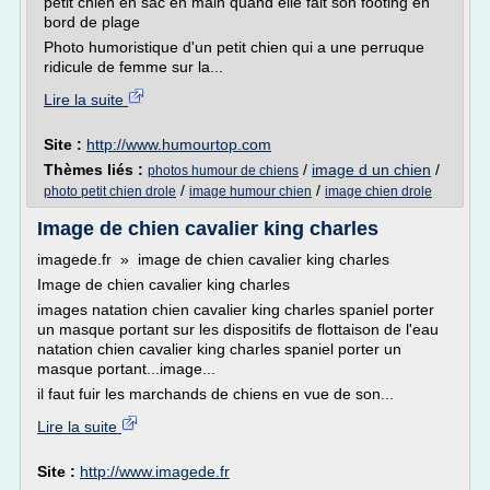
petit chien en sac en main quand elle fait son footing en
bord de plage
Photo humoristique d'un petit chien qui a une perruque
ridicule de femme sur la...
Lire la suite
Site :
http://www.humourtop.com
Thèmes liés :
/
image d un chien
/
photos humour de chiens
/
/
photo petit chien drole
image humour chien
image chien drole
Image de chien cavalier king charles
imagede.fr » image de chien cavalier king charles
Image de chien cavalier king charles
images natation chien cavalier king charles spaniel porter
un masque portant sur les dispositifs de flottaison de l'eau
natation chien cavalier king charles spaniel porter un
masque portant...image...
il faut fuir les marchands de chiens en vue de son...
Lire la suite
Site :
http://www.imagede.fr