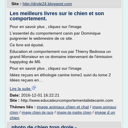
Site :
http://drole24.blogspot.com
Les meilleurs livres sur le chien et son
comportement.
Pour en savoir plus , cliquez sur l'image.
L'essentiel du comportement canin par Dominique
puigrenier le webmestre de ce site.
Ce livre est épuisé.
Education et comportement vus par Thierry Bedossa un
grand Monsieur en ce domaine intervenant de l'émission
happydog de M6.
Pour en savoir plus , cliquez sur l'image.
Idées reçues en éthologie canine tome1 suivi du tome 2
Idées reçues en...
Lire la suite
Date:
2016-12-01 16:22:21
Site :
http://www.educateurcomportementalistecanin.com
Thèmes liés :
image animaux chien et chat
/
image animaux
/
/
/
image d un
chien
image chien de race
image de maitre chien
chien
photo de chien trop drole -