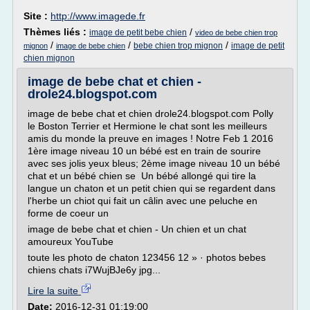
Site :
http://www.imagede.fr
Thèmes liés :
/
image de petit bebe chien
video de bebe chien trop
/
/
/
bebe chien trop mignon
image de petit
mignon
image de bebe chien
chien mignon
image de bebe chat et chien -
drole24.blogspot.com
image de bebe chat et chien drole24.blogspot.com Polly
le Boston Terrier et Hermione le chat sont les meilleurs
amis du monde la preuve en images ! Notre Feb 1 2016
1ère image niveau 10 un bébé est en train de sourire
avec ses jolis yeux bleus; 2ème image niveau 10 un bébé
chat et un bébé chien se Un bébé allongé qui tire la
langue un chaton et un petit chien qui se regardent dans
l'herbe un chiot qui fait un câlin avec une peluche en
forme de coeur un
image de bebe chat et chien - Un chien et un chat
amoureux YouTube
toute les photo de chaton 123456 12 » · photos bebes
chiens chats i7WujBJe6y jpg...
Lire la suite
Date:
2016-12-31 01:19:00