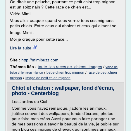
On dirait une peluche, pourtant ce petit chiot trop mignon
est un spitz nain ? Cette race de chien est...
Vidéo Mimi .
Vous allez craquer quand vous verrez tous ces mignons
petits chiots. Entre ceux qui aboient et ceux qui aiment se...
Image Mimi .
Moi je craque pour cette race...
Lire la suite
Site :
http://mimibuzz.com
Thèmes liés :
toute. les races de. chiens. images
/
video de
/
/
bebe chien trop mignon
race de petit chien
bebe chien trop mignon
/
mignon
image de petit chien mignon
Chiot et chaton : wallpaper, fond d'écran,
photo - Centerblog
Les Jardins du Ciel
Comme vous l'avez remarqué, j'adore les animaux,
j'utilise souvent des wallpapers, fonds d'écrans, photos
pour faire mes créas.Aussi pour vous faire partager une
de mes passions à savoir la beauté de la vie, je publie sur
mon blog ces images de chevaux qui sont mes animaux