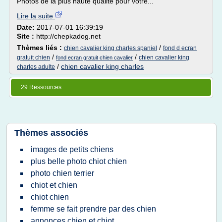
Photos de la plus haute qualité pour votre...
Lire la suite
Date:
2017-07-01 16:39:19
Site :
http://chepkadog.net
Thèmes liés :
/
chien cavalier king charles spaniel
fond d ecran
/
/
gratuit chien
chien cavalier king
fond ecran gratuit chien cavalier
/
chien cavalier king charles
charles adulte
29 Ressources
Thèmes associés
images de petits chiens
plus belle photo chiot chien
photo chien terrier
chiot et chien
chiot chien
femme se fait prendre par des chien
annonces chien et chiot