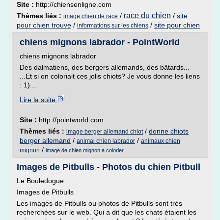
Site :
http://chiensenligne.com
race du chien
Thèmes liés :
/
/
site
image chien de race
pour chien trouve
/
/
site pour chien
informations sur les chiens
chiens mignons labrador - PointWorld
chiens mignons labrador
Des dalmatiens, des bergers allemands, des bâtards...
...Et si on coloriait ces jolis chiots? Je vous donne les liens
: 1)...
Lire la suite
Site :
http://pointworld.com
Thèmes liés :
/
donne chiots
image berger allemand chiot
berger allemand
/
/
animal chien labrador
animaux chien
/
mignon
image de chien mignon a colorier
Images de Pitbulls - Photos du chien Pitbull
Le Bouledogue
Images de Pitbulls
Les images de Pitbulls ou photos de Pitbulls sont très
recherchées sur le web. Qui a dit que les chats étaient les