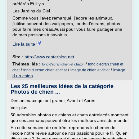
préférés.Et il y'a...
Les Jardins du Ciel
Comme vous l'avez remarqué, j'adore les animaux,
j'utilise souvent des wallpapers, fonds d'écrans, photos
pour faire mes créas.Aussi pour vous faire partager une
de mes passions à savoir la...
Lire la suite
Site :
http://www.centerblog.net
Thèmes liés :
/
fond d'ecran chien et
fond d'ecran chien et chaton
/
/
/
image
chat
fond d ecran chien et chat
image de chien et chiot
d un chien
Les 25 meilleures idées de la catégorie
Photos de chien ...
Des animaux qui ont grandi, Avant et Après
Voir plus
50 adorables photos de chiens et chats entrelacés montrant
que ces animaux peuvent être les meilleurs amis du monde
En cette semaine de rentrée, reprenons le chemin de
l'école notre revue autour de nos passions pour le fil. Qu'en
dites-vous ? Je me passerai d'une plus longue introduction,