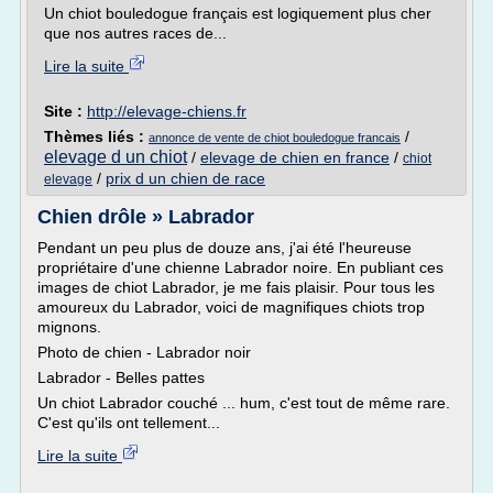
Un chiot bouledogue français est logiquement plus cher
que nos autres races de...
Lire la suite
Site :
http://elevage-chiens.fr
Thèmes liés :
/
annonce de vente de chiot bouledogue francais
elevage d un chiot
/
elevage de chien en france
/
chiot
/
prix d un chien de race
elevage
Chien drôle » Labrador
Pendant un peu plus de douze ans, j'ai été l'heureuse
propriétaire d'une chienne Labrador noire. En publiant ces
images de chiot Labrador, je me fais plaisir. Pour tous les
amoureux du Labrador, voici de magnifiques chiots trop
mignons.
Photo de chien - Labrador noir
Labrador - Belles pattes
Un chiot Labrador couché ... hum, c'est tout de même rare.
C'est qu'ils ont tellement...
Lire la suite