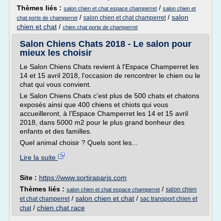
Thèmes liés :
/
salon chien et chat espace champerret
salon chien et
/
/
salon
salon chien et chat champerret
chat porte de champerret
chien et chat
/
chien chat porte de champerret
Salon Chiens Chats 2018 - Le salon pour
mieux les choisir
Le Salon Chiens Chats revient à l'Espace Champerret les
14 et 15 avril 2018, l'occasion de rencontrer le chien ou le
chat qui vous convient.
Le Salon Chiens Chats c'est plus de 500 chats et chatons
exposés ainsi que 400 chiens et chiots qui vous
accueilleront, à l'Espace Champerret les 14 et 15 avril
2018, dans 5000 m2 pour le plus grand bonheur des
enfants et des familles.
Quel animal choisir ? Quels sont les...
Lire la suite
Site :
https://www.sortiraparis.com
Thèmes liés :
/
salon chien
salon chien et chat espace champerret
/
salon chien et chat
/
et chat champerret
sac transport chien et
/
chien chat race
chat