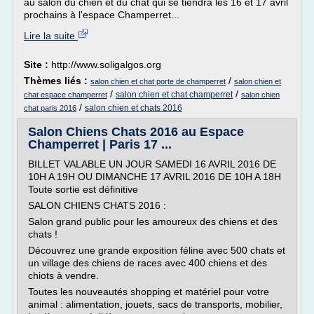
au salon du chien et du chat qui se tiendra les 16 et 17 avril
prochains à l'espace Champerret...
Lire la suite
Site :
http://www.soligalgos.org
Thèmes liés :
/
salon chien et chat porte de champerret
salon chien et
/
/
salon chien et chat champerret
chat espace champerret
salon chien
/
salon chien et chats 2016
chat paris 2016
Salon Chiens Chats 2016 au Espace
Champerret | Paris 17 ...
BILLET VALABLE UN JOUR SAMEDI 16 AVRIL 2016 DE
10H A 19H OU DIMANCHE 17 AVRIL 2016 DE 10H A 18H
Toute sortie est définitive
SALON CHIENS CHATS 2016 :
Salon grand public pour les amoureux des chiens et des
chats !
Découvrez une grande exposition féline avec 500 chats et
un village des chiens de races avec 400 chiens et des
chiots à vendre.
Toutes les nouveautés shopping et matériel pour votre
animal : alimentation, jouets, sacs de transports, mobilier,