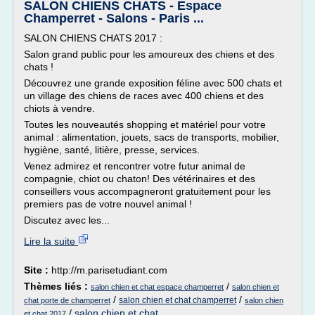
SALON CHIENS CHATS - Espace
Champerret - Salons - Paris ...
SALON CHIENS CHATS 2017 :
Salon grand public pour les amoureux des chiens et des
chats !
Découvrez une grande exposition féline avec 500 chats et
un village des chiens de races avec 400 chiens et des
chiots à vendre.
Toutes les nouveautés shopping et matériel pour votre
animal : alimentation, jouets, sacs de transports, mobilier,
hygiène, santé, litière, presse, services.
Venez admirez et rencontrer votre futur animal de
compagnie, chiot ou chaton! Des vétérinaires et des
conseillers vous accompagneront gratuitement pour les
premiers pas de votre nouvel animal !
Discutez avec les...
Lire la suite
Site :
http://m.parisetudiant.com
Thèmes liés :
/
salon chien et chat espace champerret
salon chien et
/
/
salon chien et chat champerret
chat porte de champerret
salon chien
/
salon chien et chat
et chat 2017