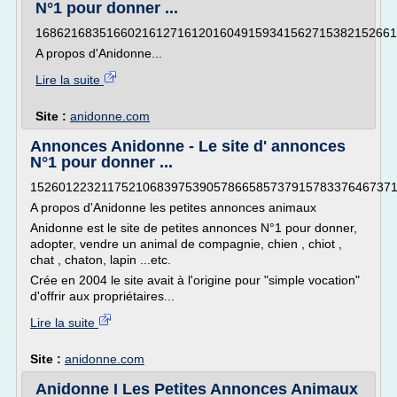
N°1 pour donner ...
168621683516602161271612016049159341562715382152661
A propos d'Anidonne...
Lire la suite
Site :
anidonne.com
Annonces Anidonne - Le site d' annonces
N°1 pour donner ...
152601223211752106839753905786658573791578337646737
A propos d'Anidonne les petites annonces animaux
Anidonne est le site de petites annonces N°1 pour donner,
adopter, vendre un animal de compagnie, chien , chiot ,
chat , chaton, lapin ...etc.
Crée en 2004 le site avait à l'origine pour "simple vocation"
d'offrir aux propriétaires...
Lire la suite
Site :
anidonne.com
Anidonne I Les Petites Annonces Animaux