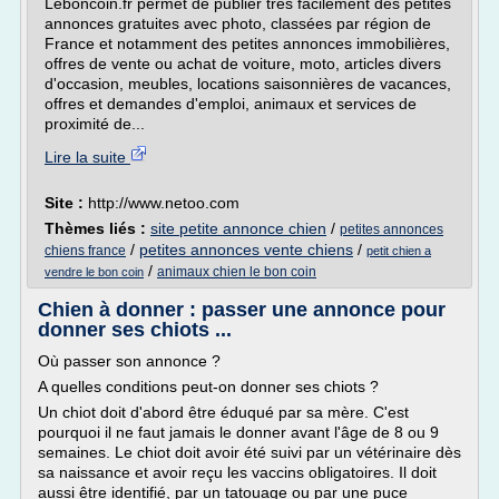
Leboncoin.fr permet de publier très facilement des petites
annonces gratuites avec photo, classées par région de
France et notamment des petites annonces immobilières,
offres de vente ou achat de voiture, moto, articles divers
d'occasion, meubles, locations saisonnières de vacances,
offres et demandes d'emploi, animaux et services de
proximité de...
Lire la suite
Site :
http://www.netoo.com
Thèmes liés :
site petite annonce chien
/
petites annonces
/
petites annonces vente chiens
/
chiens france
petit chien a
/
animaux chien le bon coin
vendre le bon coin
Chien à donner : passer une annonce pour
donner ses chiots ...
Où passer son annonce ?
A quelles conditions peut-on donner ses chiots ?
Un chiot doit d'abord être éduqué par sa mère. C'est
pourquoi il ne faut jamais le donner avant l'âge de 8 ou 9
semaines. Le chiot doit avoir été suivi par un vétérinaire dès
sa naissance et avoir reçu les vaccins obligatoires. Il doit
aussi être identifié, par un tatouage ou par une puce