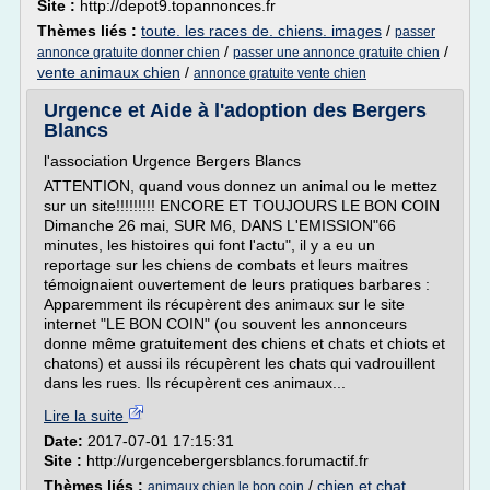
Site :
http://depot9.topannonces.fr
Thèmes liés :
toute. les races de. chiens. images
/
passer
/
/
annonce gratuite donner chien
passer une annonce gratuite chien
vente animaux chien
/
annonce gratuite vente chien
Urgence et Aide à l'adoption des Bergers
Blancs
l'association Urgence Bergers Blancs
ATTENTION, quand vous donnez un animal ou le mettez
sur un site!!!!!!!!! ENCORE ET TOUJOURS LE BON COIN
Dimanche 26 mai, SUR M6, DANS L'EMISSION"66
minutes, les histoires qui font l'actu", il y a eu un
reportage sur les chiens de combats et leurs maitres
témoignaient ouvertement de leurs pratiques barbares :
Apparemment ils récupèrent des animaux sur le site
internet "LE BON COIN" (ou souvent les annonceurs
donne même gratuitement des chiens et chats et chiots et
chatons) et aussi ils récupèrent les chats qui vadrouillent
dans les rues. Ils récupèrent ces animaux...
Lire la suite
Date:
2017-07-01 17:15:31
Site :
http://urgencebergersblancs.forumactif.fr
Thèmes liés :
/
chien et chat
animaux chien le bon coin