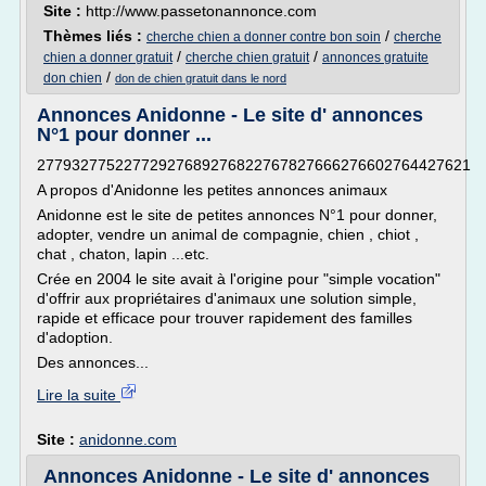
Site :
http://www.passetonannonce.com
Thèmes liés :
/
cherche chien a donner contre bon soin
cherche
/
/
chien a donner gratuit
cherche chien gratuit
annonces gratuite
/
don chien
don de chien gratuit dans le nord
Annonces Anidonne - Le site d' annonces
N°1 pour donner ...
27793277522772927689276822767827666276602764427621
A propos d'Anidonne les petites annonces animaux
Anidonne est le site de petites annonces N°1 pour donner,
adopter, vendre un animal de compagnie, chien , chiot ,
chat , chaton, lapin ...etc.
Crée en 2004 le site avait à l'origine pour "simple vocation"
d'offrir aux propriétaires d'animaux une solution simple,
rapide et efficace pour trouver rapidement des familles
d'adoption.
Des annonces...
Lire la suite
Site :
anidonne.com
Annonces Anidonne - Le site d' annonces