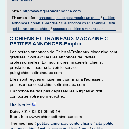
Site :
http://www.quebecannonce.com
Thèmes liés :
/
petites
annonce gratuite pour vendre un chien
annonces chien a vendre
/
/
site
site annonce chien a vendre
petite annonce chien
/
annonce de chien a vendre ou a donner
:: CHIENS ET TRAINEAUX MAGAZINE ::
PETITES ANNONCES-Emploi ...
Les petites annonces de Chiens&Traîneaux Magazine sont
gratuites. Sont exclues les annonces de ventes
professionnelles, Ex: nourritures, matériels, chiens,
prestations... pour cela voir le service
pub@chiensettraineaux.com
Elles sont reçues uniquement par mail à l'adresse :
petitesannonces@chiensettraineaux.com
L'annonce ne doit pas dépasser les 6 lignes et doit
comporter votre nom et votre...
Lire la suite
Date:
2017-03-01 08:59:49
Site :
http://www.chiensettraineaux.com
Thèmes liés :
petites annonces vente chiens
/
site petite
annonce chien
/
/
petites
petites annonces chiens france