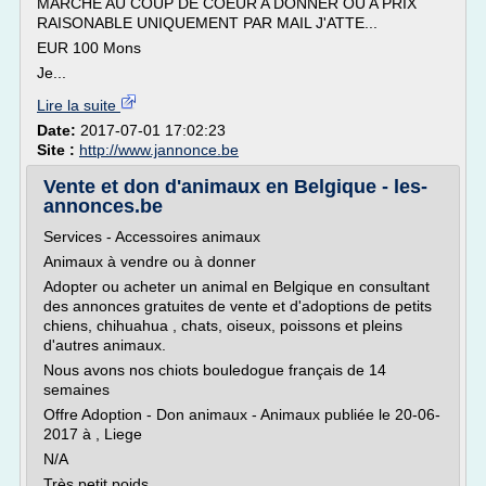
MARCHE AU COUP DE COEUR A DONNER OU A PRIX
RAISONABLE UNIQUEMENT PAR MAIL J'ATTE...
EUR 100 Mons
Je...
Lire la suite
Date:
2017-07-01 17:02:23
Site :
http://www.jannonce.be
Vente et don d'animaux en Belgique - les-
annonces.be
Services - Accessoires animaux
Animaux à vendre ou à donner
Adopter ou acheter un animal en Belgique en consultant
des annonces gratuites de vente et d'adoptions de petits
chiens, chihuahua , chats, oiseux, poissons et pleins
d'autres animaux.
Nous avons nos chiots bouledogue français de 14
semaines
Offre Adoption - Don animaux - Animaux publiée le 20-06-
2017 à , Liege
N/A
Très petit poids...