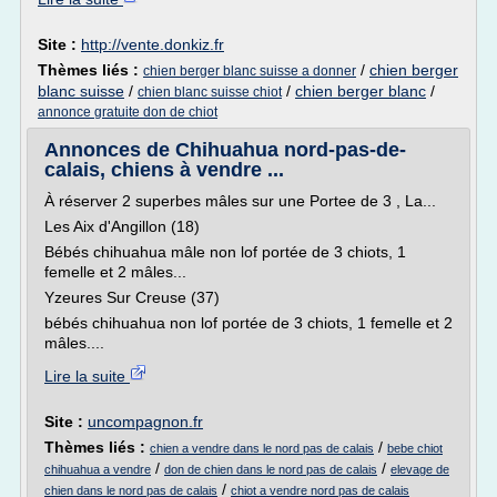
Site :
http://vente.donkiz.fr
Thèmes liés :
/
chien berger
chien berger blanc suisse a donner
blanc suisse
/
/
chien berger blanc
/
chien blanc suisse chiot
annonce gratuite don de chiot
Annonces de Chihuahua nord-pas-de-
calais, chiens à vendre ...
À réserver 2 superbes mâles sur une Portee de 3 , La...
Les Aix d'Angillon (18)
Bébés chihuahua mâle non lof portée de 3 chiots, 1
femelle et 2 mâles...
Yzeures Sur Creuse (37)
bébés chihuahua non lof portée de 3 chiots, 1 femelle et 2
mâles....
Lire la suite
Site :
uncompagnon.fr
Thèmes liés :
/
chien a vendre dans le nord pas de calais
bebe chiot
/
/
chihuahua a vendre
don de chien dans le nord pas de calais
elevage de
/
chien dans le nord pas de calais
chiot a vendre nord pas de calais