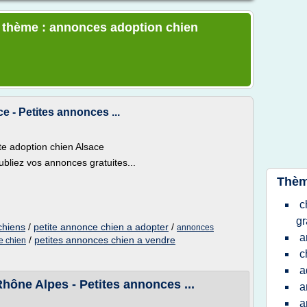
e thème : annonces adoption chien
e - Petites annonces ...
te adoption chien Alsace
bliez vos annonces gratuites...
Thèm
c
gr
chiens
/
petite annonce chien a adopter
/
annonces
a
/
petites annonces chien a vendre
e chien
c
a
hône Alpes - Petites annonces ...
a
a