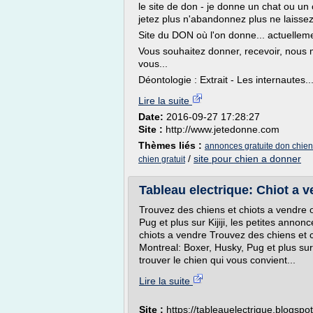
le site de don - je donne un chat ou un
jetez plus n'abandonnez plus ne laissez
Site du DON où l'on donne... actuellemen
Vous souhaitez donner, recevoir, nous m
vous...
Déontologie : Extrait - Les internautes..
Lire la suite
Date:
2016-09-27 17:28:27
Site :
http://www.jetedonne.com
Thèmes liés :
annonces gratuite don chien
/
site pour chien a donner
chien gratuit
Tableau electrique: Chiot a 
Trouvez des chiens et chiots a vendre 
Pug et plus sur Kijiji, les petites anno
chiots a vendre Trouvez des chiens et 
Montreal: Boxer, Husky, Pug et plus sur.
trouver le chien qui vous convient...
Lire la suite
Site :
https://tableauelectrique.blogspo