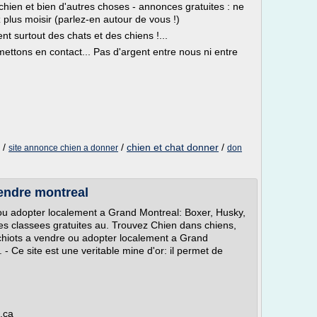
 chien et bien d'autres choses - annonces gratuites : ne
 plus moisir (parlez-en autour de vous !)
t surtout des chats et des chiens !...
ettons en contact... Pas d'argent entre nous ni entre
.
/
/
chien et chat donner
/
site annonce chien a donner
don
vendre montreal
ou adopter localement a Grand Montreal: Boxer, Husky,
nces classees gratuites au. Trouvez Chien dans chiens,
chiots a vendre ou adopter localement a Grand
 - Ce site est une veritable mine d'or: il permet de
t.ca