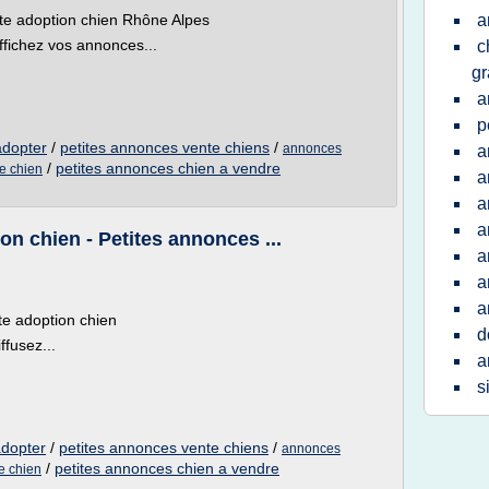
nte adoption chien Rhône Alpes
a
ffichez vos annonces...
c
gr
a
p
adopter
/
petites annonces vente chiens
/
annonces
a
/
petites annonces chien a vendre
e chien
a
a
a
n chien - Petites annonces ...
a
a
a
te adoption chien
d
ffusez...
a
s
adopter
/
petites annonces vente chiens
/
annonces
/
petites annonces chien a vendre
e chien