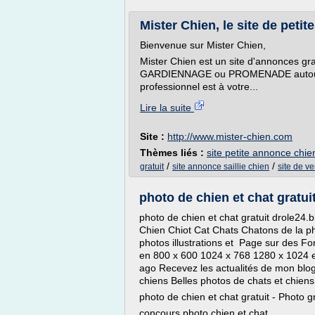
Mister Chien, le site de petit
Bienvenue sur Mister Chien,
Mister Chien est un site d'annonces g
GARDIENNAGE ou PROMENADE autour d
professionnel est à votre...
Lire la suite
Site :
http://www.mister-chien.com
Thèmes liés :
site petite annonce chie
/
/
gratuit
site annonce saillie chien
site de ve
photo de chien et chat gratui
photo de chien et chat gratuit drole24
Chien Chiot Cat Chats Chatons de la p
photos illustrations et Page sur des F
en 800 x 600 1024 x 768 1280 x 1024 e
ago Recevez les actualités de mon blog
chiens Belles photos de chats et chiens
photo de chien et chat gratuit - Photo
concours photo chien et chat...